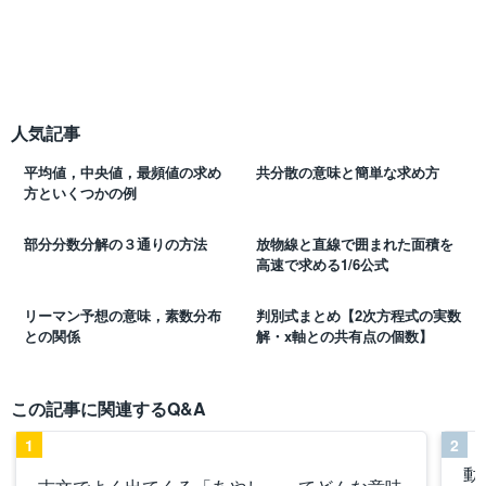
人気記事
平均値，中央値，最頻値の求め
共分散の意味と簡単な求め方
方といくつかの例
部分分数分解の３通りの方法
放物線と直線で囲まれた面積を
高速で求める1/6公式
リーマン予想の意味，素数分布
判別式まとめ【2次方程式の実数
との関係
解・x軸との共有点の個数】
この記事に関連するQ&A
1
2
動