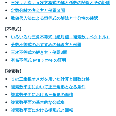
三次，四次，ｎ次方程式の解と係数の関係とその証明
定数分離の考え方と例題３問
数値代入法による恒等式の解法と十分性の確認
【不等式】
いろいろな三角不等式（絶対値，複素数，ベクトル）
分数不等式のおすすめの解き方と例題
三次不等式の解き方・例題3問
有名不等式 e^π > π^e の証明
【複素数】
１の三乗根オメガを用いた計算と因数分解
複素数平面において正三角形となる条件
複素数平面における三角形の面積
複素数平面の基本的な公式集
複素数平面における極形式と回転