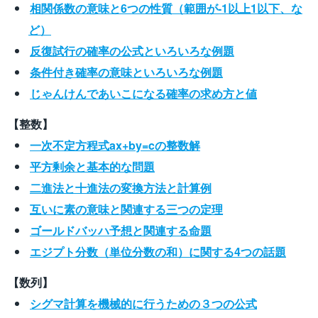
相関係数の意味と6つの性質（範囲が-1以上1以下、な
ど）
反復試行の確率の公式といろいろな例題
条件付き確率の意味といろいろな例題
じゃんけんであいこになる確率の求め方と値
【整数】
一次不定方程式ax+by=cの整数解
平方剰余と基本的な問題
二進法と十進法の変換方法と計算例
互いに素の意味と関連する三つの定理
ゴールドバッハ予想と関連する命題
エジプト分数（単位分数の和）に関する4つの話題
【数列】
シグマ計算を機械的に行うための３つの公式