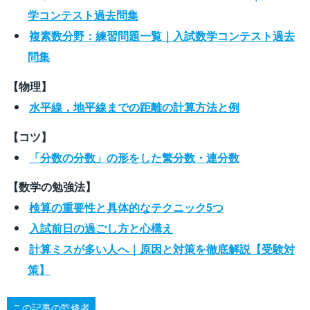
学コンテスト過去問集
複素数分野：練習問題一覧｜入試数学コンテスト過去
問集
【物理】
水平線，地平線までの距離の計算方法と例
【コツ】
「分数の分数」の形をした繁分数・連分数
【数学の勉強法】
検算の重要性と具体的なテクニック5つ
入試前日の過ごし方と心構え
計算ミスが多い人へ｜原因と対策を徹底解説【受験対
策】
この記事の監修者