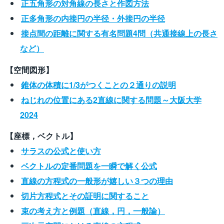
正五角形の対角線の長さと作図方法
正多角形の内接円の半径・外接円の半径
接点間の距離に関する有名問題4問（共通接線上の長さ
など）
【空間図形】
錐体の体積に1/3がつくことの２通りの説明
ねじれの位置にある2直線に関する問題～大阪大学
2024
【座標，ベクトル】
サラスの公式と使い方
ベクトルの定番問題を一瞬で解く公式
直線の方程式の一般形が嬉しい３つの理由
切片方程式とその証明に関すること
束の考え方と例題（直線，円，一般論）