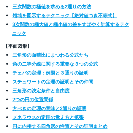
三次関数の極値を求める2通りの方法
領域を図示するテクニック【絶対値つき不等式】
3次関数の極大値と極小値の差をすばやく計算するテク
ニック
【平面図形】
三角形の面積比にまつわる公式たち
角の二等分線に関する重要な３つの公式
チェバの定理：例題と３通りの証明
スチュワートの定理の証明とその仲間
三角形の決定条件と自由度
2つの円の位置関係
方べきの定理の意味と2通りの証明
メネラウスの定理の覚え方と拡張
円に内接する四角形の性質とその証明まとめ