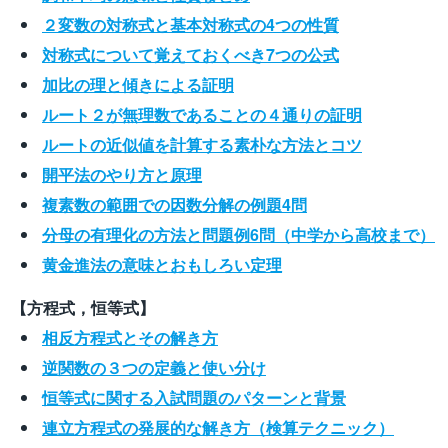
２変数の対称式と基本対称式の4つの性質
対称式について覚えておくべき7つの公式
加比の理と傾きによる証明
ルート２が無理数であることの４通りの証明
ルートの近似値を計算する素朴な方法とコツ
開平法のやり方と原理
複素数の範囲での因数分解の例題4問
分母の有理化の方法と問題例6問（中学から高校まで）
黄金進法の意味とおもしろい定理
【方程式，恒等式】
相反方程式とその解き方
逆関数の３つの定義と使い分け
恒等式に関する入試問題のパターンと背景
連立方程式の発展的な解き方（検算テクニック）