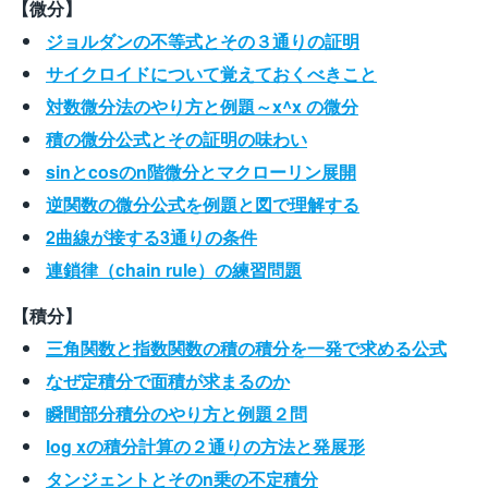
【微分】
ジョルダンの不等式とその３通りの証明
サイクロイドについて覚えておくべきこと
対数微分法のやり方と例題～x^x の微分
積の微分公式とその証明の味わい
sinとcosのn階微分とマクローリン展開
逆関数の微分公式を例題と図で理解する
2曲線が接する3通りの条件
連鎖律（chain rule）の練習問題
【積分】
三角関数と指数関数の積の積分を一発で求める公式
なぜ定積分で面積が求まるのか
瞬間部分積分のやり方と例題２問
log xの積分計算の２通りの方法と発展形
タンジェントとそのn乗の不定積分