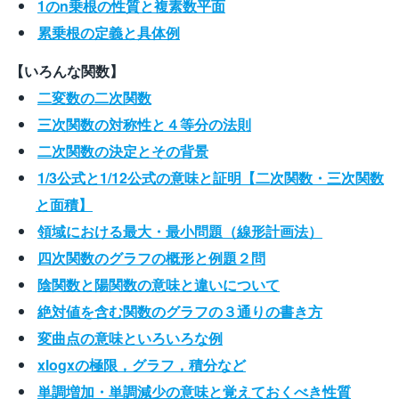
1のn乗根の性質と複素数平面
累乗根の定義と具体例
【いろんな関数】
二変数の二次関数
三次関数の対称性と４等分の法則
二次関数の決定とその背景
1/3公式と1/12公式の意味と証明【二次関数・三次関数
と面積】
領域における最大・最小問題（線形計画法）
四次関数のグラフの概形と例題２問
陰関数と陽関数の意味と違いについて
絶対値を含む関数のグラフの３通りの書き方
変曲点の意味といろいろな例
xlogxの極限，グラフ，積分など
単調増加・単調減少の意味と覚えておくべき性質