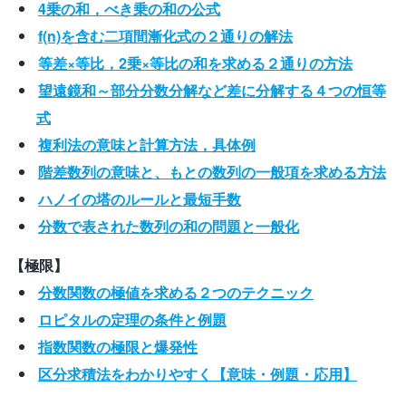
4乗の和，べき乗の和の公式
f(n)を含む二項間漸化式の２通りの解法
等差×等比，2乗×等比の和を求める２通りの方法
望遠鏡和～部分分数分解など差に分解する４つの恒等
式
複利法の意味と計算方法，具体例
階差数列の意味と、もとの数列の一般項を求める方法
ハノイの塔のルールと最短手数
分数で表された数列の和の問題と一般化
【極限】
分数関数の極値を求める２つのテクニック
ロピタルの定理の条件と例題
指数関数の極限と爆発性
区分求積法をわかりやすく【意味・例題・応用】