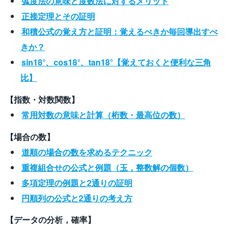
弧度法の意味と度数法に対するメリット
正接定理とその証明
和積公式の覚え方と証明：覚えるべきか毎回導出すべ
きか？
sin18°、cos18°、tan18°【覚えておくと便利な三角
比】
【指数・対数関数】
常用対数の意味と計算（桁数・最高位の数）
【場合の数】
道順の場合の数を求めるテクニック
重複組合せの公式と例題（玉，整数解の個数）
多項定理の例題と2通りの証明
円順列の公式と2通りの考え方
【データの分析，確率】