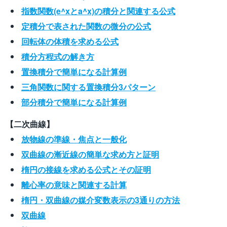
指数関数(e^xとa^x)の積分と関連する公式
定積分で表された関数の微分の公式
回転体の体積を求める公式
積分方程式の解き方
置換積分で簡単になる計算例
三角関数に関する置換積分3パターン
部分積分で簡単になる計算例
【二次曲線】
放物線の準線・焦点と一般化
双曲線の漸近線の簡単な求め方と証明
楕円の接線を求める公式とその証明
離心率の意味と関連する計算
楕円・双曲線の媒介変数表示の3通りの方法
双曲線