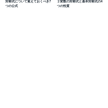
対称式について覚えておくべき7
２変数の対称式と基本対称式の4
つの公式
つの性質