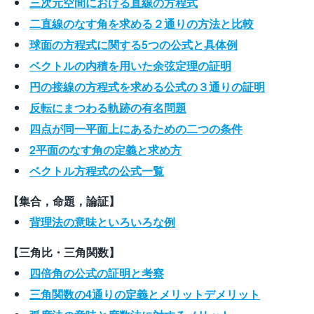
三次元空間における直線の方程式
二直線のなす角を求める２通りの方法と比較
球面の方程式に関する5つの公式と具体例
ベクトルの内積を用いた余弦定理の証明
円の接線の方程式を求める公式の３通りの証明
反転にまつわる軌跡の有名問題
四点が同一平面上にあるための二つの条件
2平面のなす角の定義と求め方
ベクトル方程式の公式一覧
【集合，命題，論証】
背理法の意味といろいろな例
【三角比・三角関数】
四倍角の公式の証明と考察
三角関数の4通りの定義とメリットデメリット