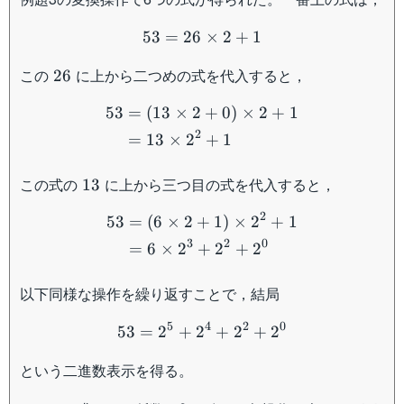
53=26\times 2+1
53
=
26
×
2
+
1
26
この
に上から二つめの式を代入すると，
26
\begin{aligned}53&=(13\
53
=
(
13
×
2
+
0
)
×
2
+
1
2
=
13
×
2
+
1
13
この式の
に上から三つ目の式を代入すると，
13
\begin{aligned}53&=(6\t
2
53
=
(
6
×
2
+
1
)
×
2
+
1
3
2
0
=
6
×
2
+
2
+
2
以下同様な操作を繰り返すことで，結局
53=2^5+2^4+2^2+2^0
5
4
2
0
53
=
2
+
2
+
2
+
2
という二進数表示を得る。