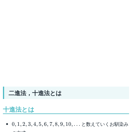
二進法，十進法とは
十進法とは
0,1,2,3,4,5,6,7,8,9,10,\dots
と数えていくお馴染み
0
,
1
,
2
,
3
,
4
,
5
,
6
,
7
,
8
,
9
,
10
,
…