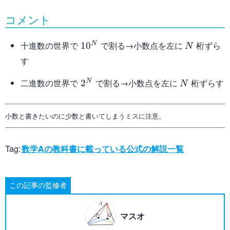
コメント
10^N
N
十進数の世界で
で割る→小数点を左に
桁ずら
N
1
0
N
す
2^N
N
二進数の世界で
で割る→小数点を左に
桁ずらす
N
2
N
小数と書きたいのに少数と書いてしまうミスに注意。
Tag:
数学Aの教科書に載っている公式の解説一覧
この記事の監修者
マスオ