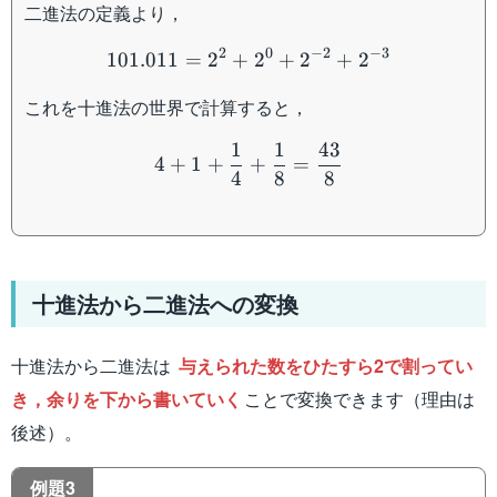
二進法の定義より，
101.011=2^2+2^0+2^{-2
2
0
−
2
−
3
101.011
=
2
+
2
+
2
+
2
これを十進法の世界で計算すると，
4+1+\dfrac{1}{4}+\dfra
1
1
43
4
+
1
+
+
=
4
8
8
十進法から二進法への変換
十進法から二進法は
与えられた数をひたすら2で割ってい
き，余りを下から書いていく
ことで変換できます（理由は
後述）。
例題3