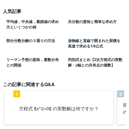
人気記事
平均値，中央値，最頻値の求め
共分散の意味と簡単な求め方
方といくつかの例
部分分数分解の３通りの方法
放物線と直線で囲まれた面積を
高速で求める1/6公式
リーマン予想の意味，素数分布
判別式まとめ【2次方程式の実数
との関係
解・x軸との共有点の個数】
この記事に関連するQ&A
1
2
飛
方程式 $x^2=0$ の実数解は何ですか？
の