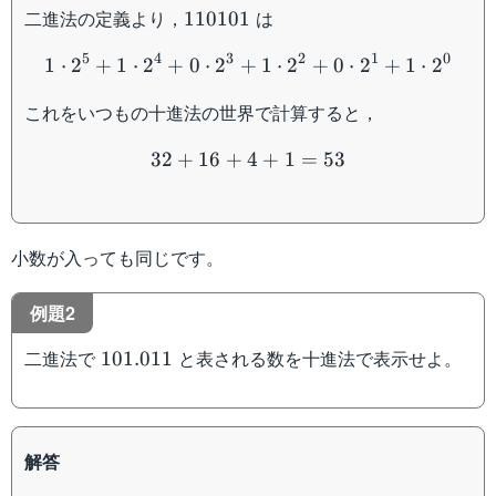
110101
二進法の定義より，
は
110101
1\cdot 2^5+1\cdot 2^4+0
5
4
3
2
1
0
1
⋅
2
+
1
⋅
2
+
0
⋅
2
+
1
⋅
2
+
0
⋅
2
+
1
⋅
2
これをいつもの十進法の世界で計算すると，
32+16+4+1=53
32
+
16
+
4
+
1
=
53
小数が入っても同じです。
例題2
101.011
二進法で
と表される数を十進法で表示せよ。
101.011
解答