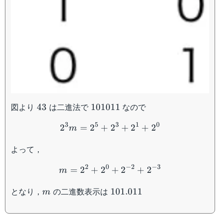
43
101011
図より
は二進法で
なので
43
101011
2^3m=2^5+2^3+2^1+2^
3
5
3
1
0
2
=
2
+
2
+
2
+
2
m
よって，
m=2^2+2^0+2^{-2}+2^{
2
0
−
2
−
3
=
2
+
2
+
2
+
2
m
m
101.011
となり，
の二進数表示は
101.011
m