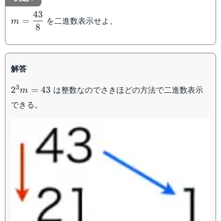
43
m=\dfrac{43}
を二進数表示せよ。
=
m
8
{8}
解答
2^3m=43
3
は整数なのでさきほどの方法で二進数表示
2
=
43
m
できる。