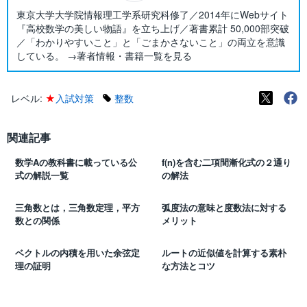
東京大学大学院情報理工学系研究科修了／2014年にWebサイト
『高校数学の美しい物語』を立ち上げ／著書累計 50,000部突破
／「わかりやすいこと」と「ごまかさないこと」の両立を意識
している。 →著者情報・書籍一覧を見る
レベル:
★
入試対策
整数
関連記事
数学Aの教科書に載っている公
f(n)を含む二項間漸化式の２通り
式の解説一覧
の解法
三角数とは，三角数定理，平方
弧度法の意味と度数法に対する
数との関係
メリット
ベクトルの内積を用いた余弦定
ルートの近似値を計算する素朴
理の証明
な方法とコツ