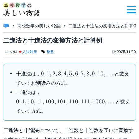
高校数学の美しい物語
二進法と十進法の変換方法と計算例
二進法と十進法の変換方法と計算例
レベル:
★
入試対策
整数
2025/11/20
0,1,2,3,4,5,6,7,8,9,10,\dots
十進法は，
と数え
0
,
1
,
2
,
3
,
4
,
5
,
6
,
7
,
8
,
9
,
10
,
…
ていくお馴染みの方式。
0,1,10,11,100,101,110,111,1000,\dots
二進法は，
と数え
0
,
1
,
10
,
11
,
100
,
101
,
110
,
111
,
1000
,
…
ていく方式。
二進法
と
十進法
について。二進数と十進数を互いに変換す