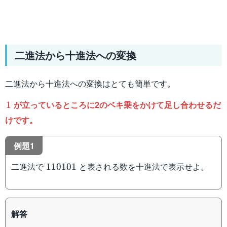
二進法から十進法への変換
二進法から十進法への変換はとても簡単です。
1
が立っているところに2のベキ乗をかけて足し合わせるだ
1
けです。
例題1
110101
二進法で
と表される数を十進法で表示せよ。
110101
解答