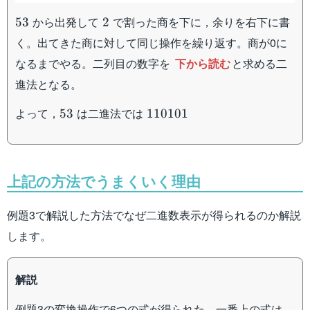
53
2
から出発して
で割った商を下に，余りを右下に書
53
2
く。出てきた商に対して同じ操作を繰り返す。商が0に
なるまでやる。二列目の数字を
下から読む
と求める二
進法となる。
53
110101
よって，
は二進法では
53
110101
上記の方法でうまくいく理由
例題3で解説した方法でなぜ二進数表示が得られるのか解説
します。
解説
例題3の変換操作で6つの式が得られた。一番上の式は，