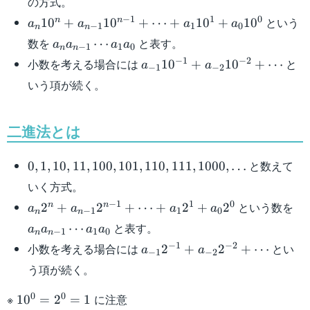
の方式。
a_n10^n+a_{n-
−
1
1
0
という
n
n
1
0
+
1
0
+
⋯
+
1
0
+
1
0
a
a
a
a
−
1
1
0
n
n
1}10^{n-1}+\cdots
a_na_{n-
数を
と表す。
⋯
a
a
a
a
−
1
1
0
n
n
+a_110^1+a_010^0
1}\cdots
a_{-1}10^{-1}+a_{-2}10^{-
−
1
−
2
小数を考える場合には
と
1
0
+
1
0
+
⋯
a
a
−
1
−
2
a_1a_0
いう項が続く。
二進法とは
0,1,10,11,100,101,110,111,1000,\dots
と数えて
0
,
1
,
10
,
11
,
100
,
101
,
110
,
111
,
1000
,
…
いく方式。
a_n2^n+a_{n-
a_
−
1
1
0
という数を
n
n
2
+
2
+
⋯
+
2
+
2
a
a
a
a
−
1
1
0
n
n
1}2^{n-
1}
と表す。
⋯
a
a
a
a
−
1
1
0
n
n
1}+\cdots
a_
a_{-1}2^{-1}+a_{-2}2^{-2}
−
1
−
2
小数を考える場合には
とい
2
+
2
+
⋯
a
a
+a_12^1+a_02^0
−
1
−
2
う項が続く。
10^0=2^0=1
0
0
※
に注意
1
0
=
2
=
1