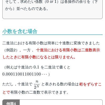
0
1
そして，求めたい係数（
or
）は各操作の余りを（下
0
1
から）並べたものである。
小数を含む場合
二進法における有限小数は簡単に十進数に変換できました
（例題2）。一方，
十進法における有限小数は二進数表示
したときに有限小数になるとは限りません。
0.1
0.0001100110011
（例えば十進法の
を二進法で書くと
0.1
）
0.000110011001100
⋯
n
\dfrac{n}
ただし，十進法で
と表される数の場合は
桁をずらすこ
2
N
{2^N}
とで
有限小数の二進数で表示できます。
例題4