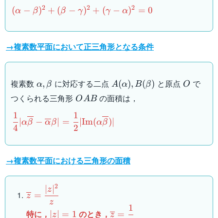
(\alpha-
2
2
2
(
−
)
+
(
−
)
+
(
−
)
=
0
α
β
β
γ
γ
α
\beta)^2+
(\beta-
\gamma)^2+
→複素数平面において正三角形となる条件
(\gamma-
\alpha)^2=0
\alpha,\beta
A(\alpha),B(\beta)
O
複素数
に対応する二点
と原点
で
,
(
)
,
(
)
α
β
A
α
B
β
O
OAB
つくられる三角形
の面積は，
O
A
B
1
1
\dfrac{1}
∣
−
∣
=
∣
Im
(
)
∣
α
β
α
β
α
β
4
2
{4}|\alpha\overline{\beta}-
\overline{\alpha}\beta|=\dfrac{1}
{2}|\mathrm{Im}
→複素数平面における三角形の面積
(\alpha\overline{\beta})|
2
∣
∣
\overline{z}=\dfrac{|z|^2}
z
=
z
{z}
z
1
|z|=1
\overline{z}=\dfrac{1}
特に，
のとき，
∣
∣
=
1
=
z
z