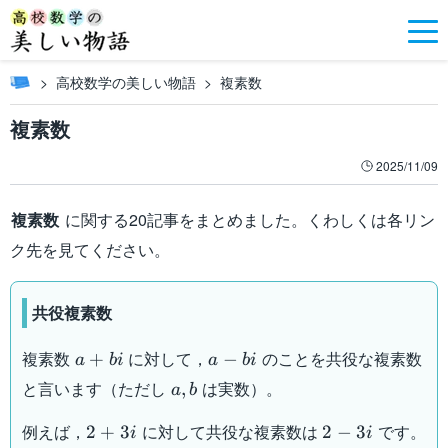
高校数学の美しい物語
複素数
複素数
2025/11/09
複素数
に関する20記事をまとめました。くわしくは各リン
ク先を見てください。
共役複素数
a+bi
a-
複素数
に対して，
のことを共役な複素数
+
−
a
bi
a
bi
bi
a,b
と言います（ただし
は実数）。
,
a
b
2+3i
2-
例えば，
に対して共役な複素数は
です。
2
+
3
2
−
3
i
i