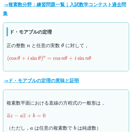
→複素数分野：練習問題一覧｜入試数学コンテスト過去問
集
ド・モアブルの定理
n
\theta
正の整数
と任意の実数
に対して，
n
θ
(\cos\theta+i\sin\theta)^n=\cos
n
(
cos
+
sin
)
=
cos
+
sin
θ
i
θ
n
θ
i
n
θ
n\theta+i\sin n\theta
→ド・モアブルの定理の意味と証明
複素数平面における直線の方程式の一般形は，
\overline{a}z-
−
+
=
0
a
z
a
z
b
a\overline{z}+b=0
a
b
（ただし，
は任意の複素数で
は純虚数）
a
b