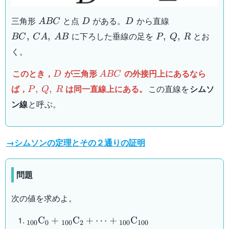
ABC
D
D
BC,\:CA,\:A
三角形
と点
がある。
から直線
A
BC
D
D
P,\:Q,\:R
に下ろした垂線の足を
とお
,
,
,
,
BC
C
A
A
B
P
Q
R
く。
D
ABC
このとき，
が三角形
の外接円上にあるなら
D
A
BC
P,\:Q,\:R
ば，
は同一直線上にある。
この直線を
シムソ
,
,
P
Q
R
ン線
と呼ぶ。
→シムソンの定理とその２通りの証明
問題
次の値を求めよ。
{}_{100}
C
+
C
+
⋯
+
C
100
0
100
2
100
100