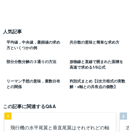
人気記事
平均値，中央値，最頻値の求め
共分散の意味と簡単な求め方
方といくつかの例
部分分数分解の３通りの方法
放物線と直線で囲まれた面積を
高速で求める1/6公式
リーマン予想の意味，素数分布
判別式まとめ【2次方程式の実数
との関係
解・x軸との共有点の個数】
この記事に関連するQ&A
1
2
飛行機の水平尾翼と垂直尾翼はそれぞれどの軸
古