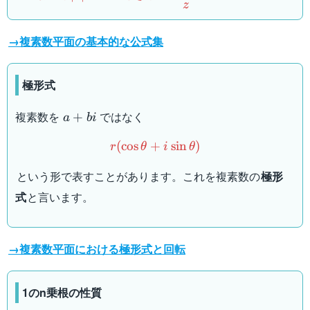
{z}
z
→複素数平面の基本的な公式集
極形式
a+bi
複素数を
ではなく
+
a
bi
r(\cos\theta+i\sin\theta)
(
cos
+
sin
)
r
θ
i
θ
という形で表すことがあります。これを複素数の
極形
式
と言います。
→複素数平面における極形式と回転
1のn乗根の性質