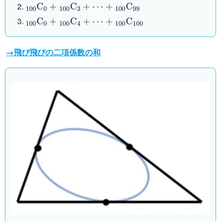
\mathrm{C}_0 +
{}_{100}
C
+
C
+
⋯
+
C
100
0
100
3
100
99
{}_{100}
\mathrm{C}_0 +
{}_{100}
C
+
C
+
⋯
+
C
\mathrm{C}_2 +
100
0
100
4
100
100
{}_{100}
\mathrm{C}_0 +
\cdots + {}_{100}
\mathrm{C}_3 +
{}_{100}
\mathrm{C}_{100}
\cdots + {}_{100}
→飛び飛びの二項係数の和
\mathrm{C}_4 +
\mathrm{C}_{99}
\cdots + {}_{100}
\mathrm{C}_{100}