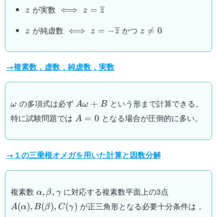
z
\iff
が実数
⟺
=
z
z
z
z=\overline{z}
z
\iff z=-
z\neq
が純虚数
かつ
⟺
=
−

=
0
z
z
z
z
\overline{z}
0
→複素数，虚数，純虚数，実数
\omega
A\omega+B
の多項式は必ず
という形まで計算できる。
+
ω
A
ω
B
A=0
特に試験問題では
となる場合が圧倒的に多い。
=
0
A
→１の三乗根オメガを用いた計算と因数分解
\alpha,\beta,\gamma
A(\alpha),
複素数
に対応する複素数平面上の3点
,
,
α
β
γ
B(\beta),
が正三角形となる必要十分条件は，
(
)
,
(
)
,
(
)
A
α
B
β
C
γ
C(\gamma