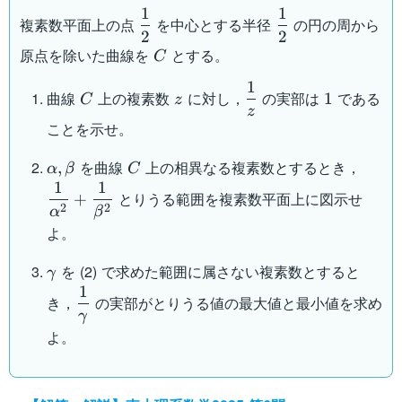
1
1
\dfrac{1}
\dfrac{1}
複素数平面上の点
を中心とする半径
の円の周から
2
2
{2}
{2}
C
原点を除いた曲線を
とする。
C
1
C
z
\dfrac{1}
1
曲線
上の複素数
に対し，
の実部は
である
1
C
z
{z}
z
ことを示せ。
\alpha,\beta
C
\dfra
を曲線
上の相異なる複素数とするとき，
,
α
β
C
{\al
1
1
とりうる範囲を複素数平面上に図示せ
+
+
2
2
α
β
\dfra
よ。
{\be
\gamma
を (2) で求めた範囲に属さない複素数とすると
γ
1
\dfrac{1}
き，
の実部がとりうる値の最大値と最小値を求め
{\gamma}
γ
よ。