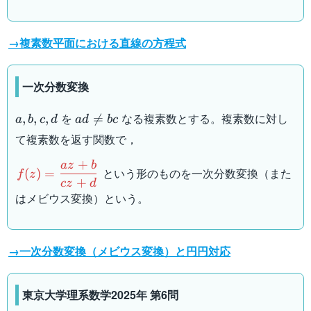
→複素数平面における直線の方程式
一次分数変換
a,b,c,d
ad\neq
を
なる複素数とする。複素数に対し
,
,
,

=
a
b
c
d
a
d
b
c
bc
て複素数を返す関数で，
+
a
z
b
f(z)=\dfrac{az+b}
という形のものを一次分数変換（また
(
)
=
f
z
{cz+d}
+
cz
d
はメビウス変換）という。
→一次分数変換（メビウス変換）と円円対応
東京大学理系数学2025年 第6問