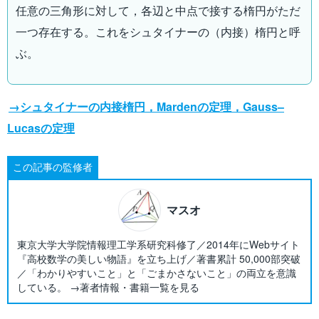
任意の三角形に対して，各辺と中点で接する楕円がただ
一つ存在する。これをシュタイナーの（内接）楕円と呼
ぶ。
→シュタイナーの内接楕円，Mardenの定理，Gauss–
Lucasの定理
この記事の監修者
マスオ
東京大学大学院情報理工学系研究科修了／2014年にWebサイト
『高校数学の美しい物語』を立ち上げ／著書累計 50,000部突破
／「わかりやすいこと」と「ごまかさないこと」の両立を意識
している。 →著者情報・書籍一覧を見る