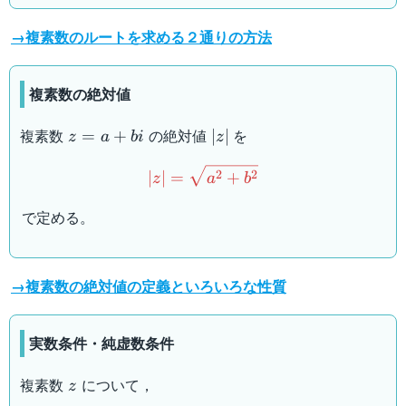
→複素数のルートを求める２通りの方法
複素数の絶対値
z=a+bi
|z|
複素数
の絶対値
を
=
+
∣
∣
z
a
bi
z
|z|=\sqrt{a^2+b^2}
2
2
∣
∣
=
+
z
a
b
で定める。
→複素数の絶対値の定義といろいろな性質
実数条件・純虚数条件
z
複素数
について，
z