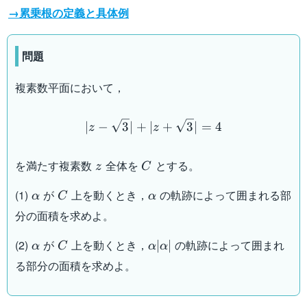
→累乗根の定義と具体例
問題
複素数平面において，
|z-\sqrt{3}|+|z+\sqrt{3}|
∣
−
3
∣
+
∣
+
3
∣
=
4
z
z
z
C
を満たす複素数
全体を
とする。
z
C
\alpha
C
\alpha
(1)
が
上を動くとき，
の軌跡によって囲まれる部
α
C
α
分の面積を求めよ。
\alpha
C
\alpha
(2)
が
上を動くとき，
の軌跡によって囲まれ
∣
∣
α
C
α
α
|\alpha|
る部分の面積を求めよ。