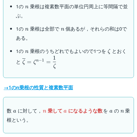
n
1の
乗根は複素数平面の単位円周上に等間隔で並
n
ぶ。
n
n
1の
乗根は全部で
個あるが，それらの和は0で
n
n
ある。
n
\zeta
1の
乗根のうちどれでもよいので1つを
とおく
n
ζ
1
\overline{\zeta}=\zeta^{n-
−
1
と
n
=
=
ζ
ζ
1}=\dfrac{1}{\zeta}
ζ
→1のn乗根の性質と複素数平面
a
n
a
a
n
数
に対して，
乗して
になるような数
を
の
乗
a
n
a
a
n
根という。