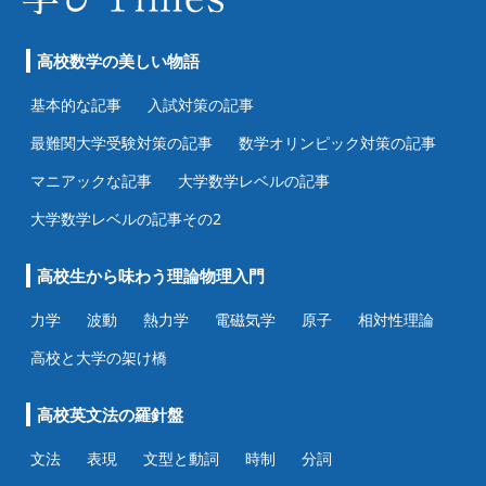
高校数学の美しい物語
基本的な記事
入試対策の記事
最難関大学受験対策の記事
数学オリンピック対策の記事
マニアックな記事
大学数学レベルの記事
大学数学レベルの記事その2
高校生から味わう理論物理入門
力学
波動
熱力学
電磁気学
原子
相対性理論
高校と大学の架け橋
高校英文法の羅針盤
文法
表現
文型と動詞
時制
分詞