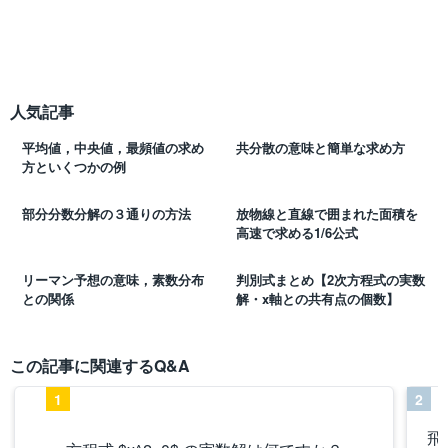
人気記事
平均値，中央値，最頻値の求め
共分散の意味と簡単な求め方
方といくつかの例
部分分数分解の３通りの方法
放物線と直線で囲まれた面積を
高速で求める1/6公式
リーマン予想の意味，素数分布
判別式まとめ【2次方程式の実数
との関係
解・x軸との共有点の個数】
この記事に関連するQ&A
1
2
飛