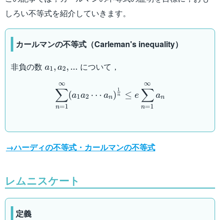
しろい不等式を紹介していきます。
カールマンの不等式（Carleman's inequality）
a_1,a_2,...
非負の数
について，
,
,
...
a
a
1
2
\displaystyle\sum_{n=1}^
∞
∞
∑
∑
1
(
⋯
)
≤
a
a
a
e
a
n
1
2
n
n
=
1
=
1
n
n
→ハーディの不等式・カールマンの不等式
レムニスケート
定義