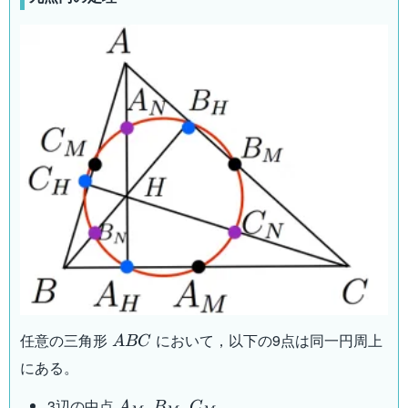
ABC
任意の三角形
において，以下の9点は同一円周上
A
BC
にある。
A_M,B_M,C_M
3辺の中点
,
,
A
B
C