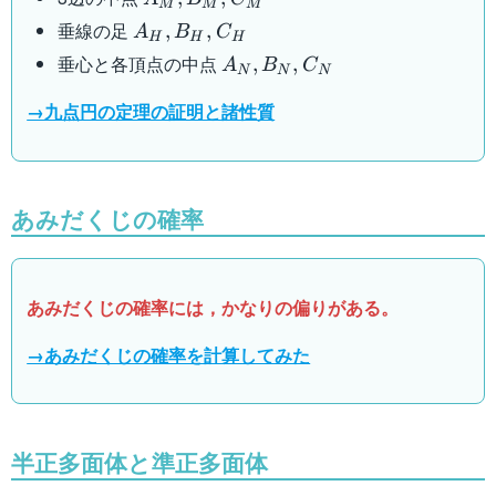
M
M
M
A_H,B_H,C_H
垂線の足
,
,
A
B
C
H
H
H
A_N,B_N,C_N
垂心と各頂点の中点
,
,
A
B
C
N
N
N
→九点円の定理の証明と諸性質
あみだくじの確率
あみだくじの確率には，かなりの偏りがある。
→あみだくじの確率を計算してみた
半正多面体と準正多面体