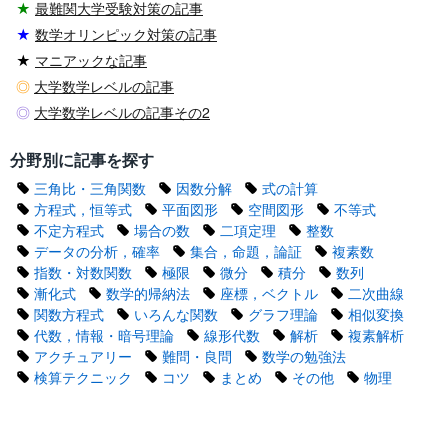
★
最難関大学受験対策の記事
★
数学オリンピック対策の記事
★
マニアックな記事
◎
大学数学レベルの記事
◎
大学数学レベルの記事その2
分野別に記事を探す
三角比・三角関数
因数分解
式の計算
方程式，恒等式
平面図形
空間図形
不等式
不定方程式
場合の数
二項定理
整数
データの分析，確率
集合，命題，論証
複素数
指数・対数関数
極限
微分
積分
数列
漸化式
数学的帰納法
座標，ベクトル
二次曲線
関数方程式
いろんな関数
グラフ理論
相似変換
代数，情報・暗号理論
線形代数
解析
複素解析
アクチュアリー
難問・良問
数学の勉強法
検算テクニック
コツ
まとめ
その他
物理