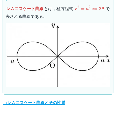
r^2 =
2
2
レムニスケート曲線
とは，極方程式
で
=
cos
2
r
a
θ
a^2\cos
表される曲線である。
2\theta
→レムニスケート曲線とその性質