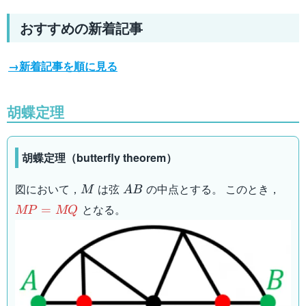
おすすめの新着記事
→新着記事を順に見る
胡蝶定理
胡蝶定理（butterfly theorem）
M
AB
MP
図において，
は弦
の中点とする。 このとき，
M
A
B
となる。
=
MP
MQ