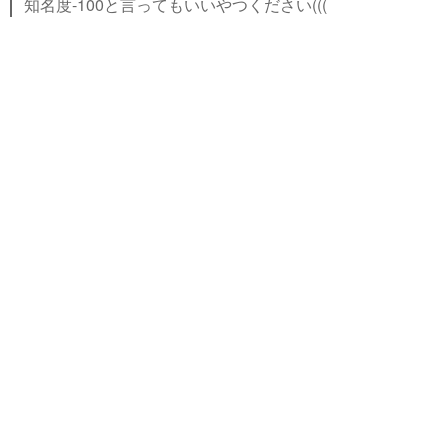
知名度-100と言ってもいいやつください(((