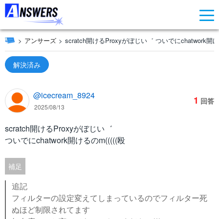
アンサーズ
scratch開けるProxyがぼじい゛ ついでにchatwork開け
解決済み
@icecream_8924
1
回答
2025/08/13
scratch開けるProxyがぼじい゛
ついでにchatwork開けるのm(((((殴
補足
追記
フィルターの設定変えてしまっているのでフィルター死
ぬほど制限されてます