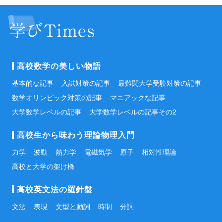
高校数学の美しい物語
基本的な記事
入試対策の記事
最難関大学受験対策の記事
数学オリンピック対策の記事
マニアックな記事
大学数学レベルの記事
大学数学レベルの記事その2
高校生から味わう理論物理入門
力学
波動
熱力学
電磁気学
原子
相対性理論
高校と大学の架け橋
高校英文法の羅針盤
文法
表現
文型と動詞
時制
分詞