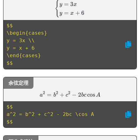
\begin{cases} y = 3x \\ y
{
=
3
y
x
=
+
6
y
x
$$

\begin{cases} 

y = 3x \\ 

y = x + 6 

\end{cases} 

$$
余弦定理
a^2 = b^2 + c^2 - 2bc \co
2
2
2
=
+
−
2
cos
a
b
c
b
c
A
$$

a^2 = b^2 + c^2 - 2bc \cos A

$$