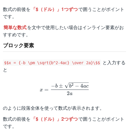
a_n
数式の前後を
「$（ドル）」1つずつ
で囲うことがポイント
+
です。
b_n
簡単な数式
を文中で使用したい場合はインライン要素がお
すすめです。
ブロック要素
と入力する
$$x = {-b \pm \sqrt{b^2-4ac} \over 2a}\$$
と
x = {-b \pm \sqrt{b^2-4a
2
−
±
−
4
b
b
a
c
=
x
2
a
のように段落全体を使って数式が表示されます。
数式の前後を
「$（ドル）」2つずつ
で囲うことがポイント
です。