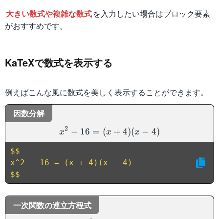
大きい数式や複雑な数式
を入力したい場合はブロック要素
がおすすめです。
KaTeXで数式を表示する
例えばこんな風に数式を美しく表示することができます。
因数分解
x^2 - 16 = (x + 4)(x - 4)
2
−
16
=
(
+
4
)
(
−
4
)
x
x
x
$$

x^2 - 16 = (x + 4)(x - 4)

$$
一次関数の連立方程式