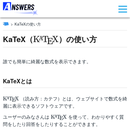
KaTeXの使い方
\KaTeX
KaTeX（
）の使い方
K
T
X
A
E
誰でも簡単に綺麗な数式を表示できます。
KaTeXとは
\KaTeX
（読み方：カテフ）とは、ウェブサイトで数式を綺
K
T
X
A
E
麗に表示できるソフトウェアです。
\KaTeX
ユーザーのみなさんは
を使って、わかりやすく質
K
T
X
A
E
問をしたり回答をしたりすることができます。