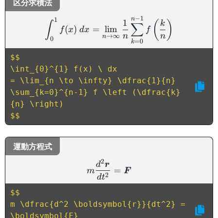
区分求積法
\int_{0}^{1} f(x) \ dx = 
−
1
n
1
1
(
)
k
∫
∑
(
)
=
lim
f
x
d
x
f
n
n
→
∞
n
0
=
0
k
$$

\int_{0}^{1} f(x) \ dx 

= \lim_{n \to \infty} \dfrac{1}{n} 
\sum_{k=0}^{n-1} f \left (\dfrac{k}
{n} \right)

$$
運動方程式
m \dfrac{d^2 \boldsymbo
2
d
r
=
m
F
2
d
t
$$

m \dfrac{d^2 \boldsymbol{r}}{dt^2} = 
\boldsymbol{F}
