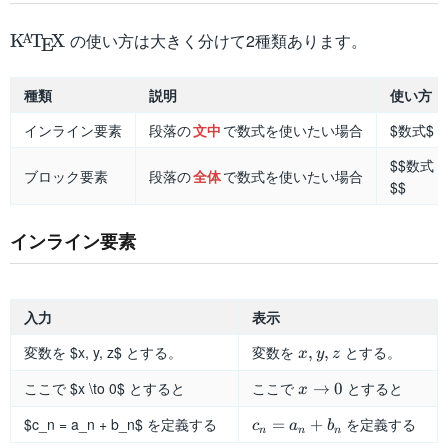
\KaTeX
の使い方は大きく分けて2種類あります。
K
T
X
A
E
種類
説明
使い方
インライン要素
段落の
文中
で数式を使いたい場合
$数式$
$$数式
ブロック要素
段落の
全体
で数式を使いたい場合
$$
インライン要素
入力
表示
x,
変数を $x, y, z$ とする。
変数を
とする。
,
,
x
y
z
y,
x
ここで $x \to 0$ とすると
ここで
とすると
→
0
z
x
\to
c_n
$c_n = a_n + b_n$ を定義する
を定義する
=
+
0
c
a
b
n
n
n
=