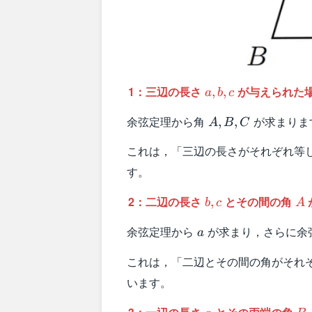
a,b,c
1：三辺の長さ
が与えられた
,
,
a
b
c
A,B,C
余弦定理から角
が求まりま
,
,
A
B
C
これは，「三辺の長さがそれぞれ等
す。
b,c
A
2：二辺の長さ
とその間の角
,
b
c
A
a
余弦定理から
が求まり，さらに余
a
これは，「二辺とその間の角がそれ
います。
a
B,