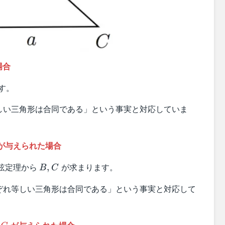
場合
す。
しい三角形は合同である」という事実と対応していま
が与えられた場合
B,C
弦定理から
が求まります。
,
B
C
ぞれ等しい三角形は合同である」という事実と対応して
C