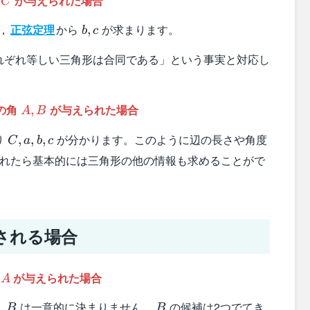
が与えられた場合
C
b,c
，
正弦定理
から
が求まります。
,
b
c
れぞれ等しい三角形は合同である」という事実と対応し
A,B
の角
が与えられた場合
,
A
B
C,a,b,c
り
が分かります。このように辺の長さや角度
,
,
,
C
a
b
c
られたら基本的には三角形の他の情報も求めることがで
される場合
A
角
が与えられた場合
A
B
B
，
は一意的に決まりません。
の候補は2つでてき
B
B