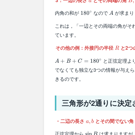
3：一辺の長さ
とその両端の角
,
a
B
180^{\circ}
A
∘
内角の和が
なので
が求まり
18
0
A
これは，「一辺とその両端の角がそ
ています。
R
その他の例：外接円の半径
と2つ
R
A+B+C=180^{\circ}
∘
と正弦定理よ
+
+
=
18
0
A
B
C
でなくても独立な3つの情報が与え
きるのです。
三角形が2通りに決定
a,b
・二辺の長さ
とその間でない
,
a
b
\sin
正弦定理から
は求まりますが
sin
B