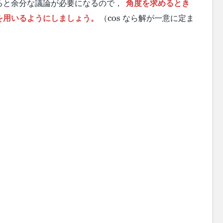
ると余分な議論が必要になるので，
角度を求めるとき
\cos
を用いるようにしましょう。
（
なら解が一意に定ま
cos