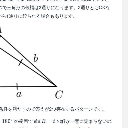
で三角形の候補は2通りになります。2通りともOKな
から1通りに絞られる場合もあります。
条件を満たすので答えが2つ存在するパターンです。
\sin
∘
の範囲で
の解が一意に定まらないの
<
18
0
sin
=
B
t
circ}
B=t