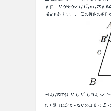
B
B
C,c
ます。
が分かれば
は求まるの
,
B
C
c
場合もありますし，辺の長さの条件
B
B'
′
例えば図では
も
も与えられた
B
B
0 <B
ひと通りに定まらないのは
0
<
B
<180^{\