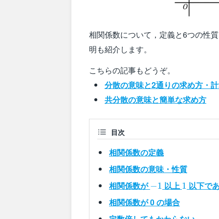
相関係数について，定義と6つの性
明も紹介します。
こちらの記事もどうぞ。
分散の意味と2通りの求め方・計
共分散の意味と簡単な求め方
目次
相関係数の定義
相関係数の意味・性質
-1
1
相関係数が
以上
以下であ
−
1
1
相関係数が 0 の場合
定数倍してもかわらない