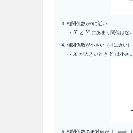
相関係数が0に近い
X
Y
→
と
にあまり関係はな
X
Y
相関係数が小さい（-1に近い)
X
Y
→
が大きいとき
は小さ
X
Y
1\iff
相関係数の絶対値が
1
⟺
(