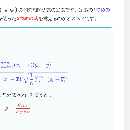
.,
の間の相関係数の定義です。定義の
1つめの
(
,
)
x
y
n
n
を使った
2つめの式
を覚えるのがオススメです。
\rho=\dfrac{\dfrac{1}{n}\sum_{i=1}^n(x_i-\
n
(
−
)
(
−
)
∑
x
x
y
y
i
i
=
1
i
1
n
2
2
(
−
)
(
−
)
∑
x
x
y
y
i
i
1
=
1
i
n
X,\sigma_Y
\sigma_{XY}
と共分散
を使うと，
σ
X
Y
\rho=\dfrac{\sigma_{XY}}{\sigma_X\sigm
σ
X
Y
=
ρ
σ
σ
X
Y