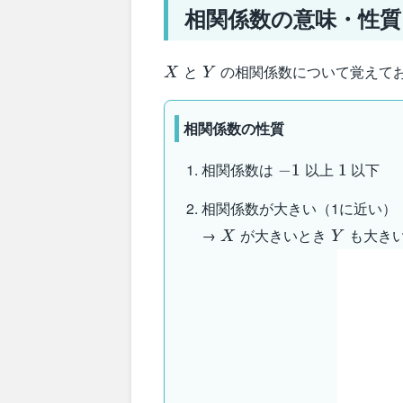
相関係数の意味・性質
X
Y
と
の相関係数について覚えて
X
Y
相関係数の性質
-1
1
相関係数は
以上
以下
−
1
1
相関係数が大きい（1に近い）
X
Y
→
が大きいとき
も大き
X
Y