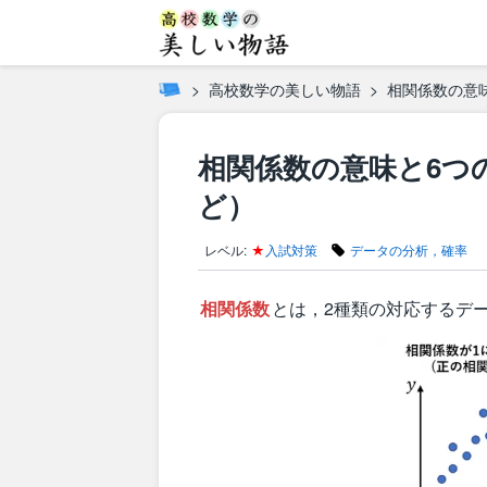
高校数学の美しい物語
相関係数の意味
相関係数の意味と6つ
ど）
レベル:
★
入試対策
データの分析，確率
相関係数
とは，2種類の対応するデ