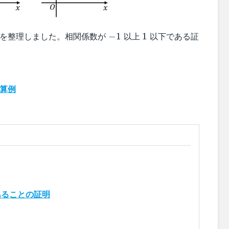
-1
1
質を整理しました。相関係数が
以上
以下である証
−
1
1
算例
ることの証明