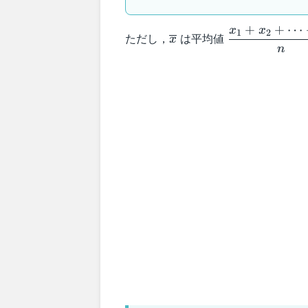
+
+
⋯
x
x
\overline{x}
\dfrac{x_1+x
1
2
ただし，
は平均値
x
+x_n}{n}
n