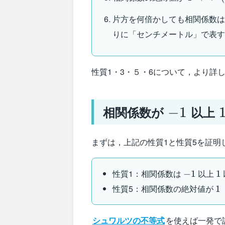
(x_i,y_i)
片方を何倍かしても相関係数
りに「センチメートル」で表
性質1・3・５・6について，より詳
-1
相関係数が
以上
−
1
まずは，上記の性質1と性質5を証明
-1
1
性質1：相関係数は
以上
−
1
1
1\
性質5：相関係数の絶対値が
1
(x
シュワルツの不等式
を使えば一発で