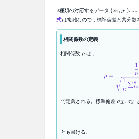
(x_1,y_1),..
2種類の対応するデータ
(
,
)
,
...
,
x
y
1
1
(x_n,y_n)
式
は複雑なので，標準偏差と共分散
相関係数の定義
\rho
相関係数
は，
ρ
1
n
=
ρ
1
n
∑
=
i
n
\sigma_
で定義される。標準偏差
,
σ
σ
X
Y
とも書ける。