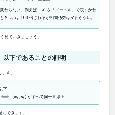
i
i
X
は変わらない。例えば，
を「メートル」で表すかわ
X
x_i
100
すと各
は
倍されるが相関係数は変わらない。
100
x
i
しく見ていきましょう。
1
以下であることの証明
1
します。
以下
iff
がすべて同一直線上
⟺
(
,
)
x
y
i
i
_i,y_i)
証明できます。