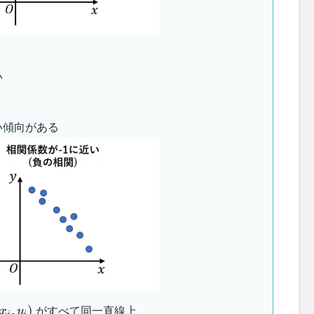
い
い傾向がある
がすべて同一直線上
,
)
x
y