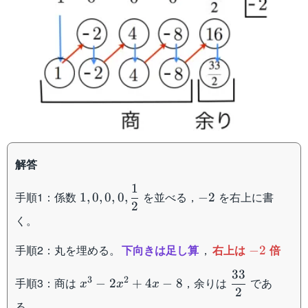
解答
1
1,0,0,0,\dfrac{1}
-2
手順1：係数
を並べる，
を右上に書
1
,
0
,
0
,
0
,
−
2
2
{2}
く。
-2
手順2：丸を埋める。
下向きは足し算
，
右上は
倍
−
2
33
x^3-
\dfrac{33}
3
2
手順3：商は
，余りは
であ
−
2
+
4
−
8
x
x
x
2
2x^2+4{x}-8
{2}
る。