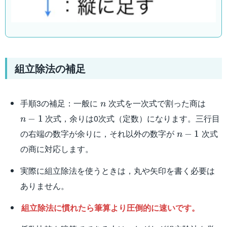
組立除法の補足
n
n-
手順3の補足：一般に
次式を一次式で割った商は
n
1
次式，余りは0次式（定数）になります。三行目
−
1
n
n-
の右端の数字が余りに，それ以外の数字が
次式
−
1
n
1
の商に対応します。
実際に組立除法を使うときは，丸や矢印を書く必要は
ありません。
組立除法に慣れたら筆算より圧倒的に速いです。