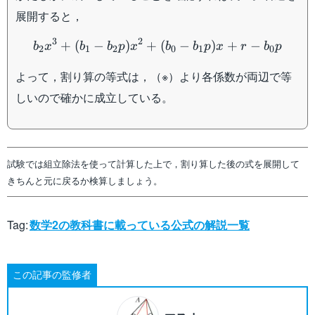
展開すると，
b_2x^3+(b_1-b_2p)x^2+(
3
2
+
(
−
)
+
(
−
)
+
−
b
x
b
b
p
x
b
b
p
x
r
b
p
2
1
2
0
1
0
よって，割り算の等式は，（※）より各係数が両辺で等
しいので確かに成立している。
試験では組立除法を使って計算した上で，割り算した後の式を展開して
きちんと元に戻るか検算しましょう。
Tag:
数学2の教科書に載っている公式の解説一覧
この記事の監修者