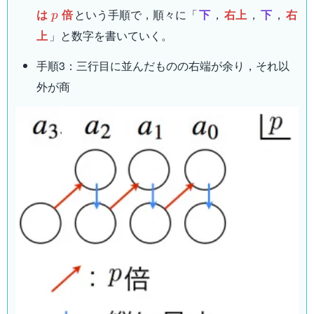
p
は
倍
という手順で，順々に「
下
，
右上
，
下
，
右
p
上
」と数字を書いていく。
手順3：三行目に並んだものの右端が余り，それ以
外が商