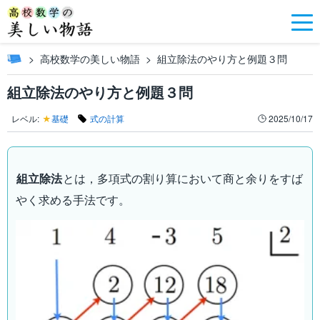
高校数学の美しい物語
組立除法のやり方と例題３問
組立除法のやり方と例題３問
レベル:
★
基礎
式の計算
2025/10/17
組立除法
とは，多項式の割り算において商と余りをすば
やく求める手法です。