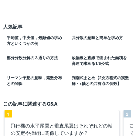
人気記事
平均値，中央値，最頻値の求め
共分散の意味と簡単な求め方
方といくつかの例
部分分数分解の３通りの方法
放物線と直線で囲まれた面積を
高速で求める1/6公式
リーマン予想の意味，素数分布
判別式まとめ【2次方程式の実数
との関係
解・x軸との共有点の個数】
この記事に関連するQ&A
1
2
飛行機の水平尾翼と垂直尾翼はそれぞれどの軸
古
の安定や操縦に関係していますか？
で