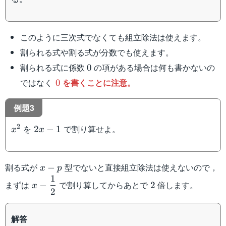
このように三次式でなくても組立除法は使えます。
割られる式や割る式が分数でも使えます。
0
割られる式に係数
の項がある場合は何も書かないの
0
0
ではなく
を書くことに注意。
0
例題3
x^2
2{x}-1
2
を
で割り算せよ。
2
−
1
x
x
x-
割る式が
型でないと直接組立除法は使えないので，
−
x
p
p
1
x-
2
まずは
で割り算してからあとで
倍します。
−
2
x
2
\dfrac{1}
{2}
解答