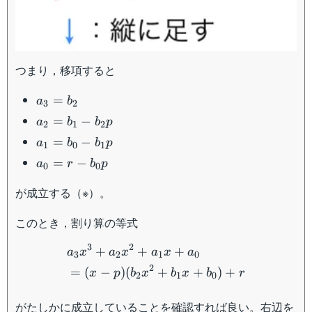
つまり，移項すると
a_3=b_2
=
a
b
3
2
a_2=b_1-
=
−
a
b
b
p
2
1
2
b_2p
a_1=b_0-
=
−
a
b
b
p
1
0
1
b_1p
a_0=r-
=
−
a
r
b
p
0
0
b_0p
が成立する（※）。
このとき，割り算の等式
\begin{aligned}&a_3x^3
3
2
+
+
+
a
x
a
x
a
x
a
3
2
1
0
2
=
(
−
)
(
+
+
)
+
x
p
b
x
b
x
b
r
2
1
0
がたしかに成立していることを確認すれば良い。右辺を