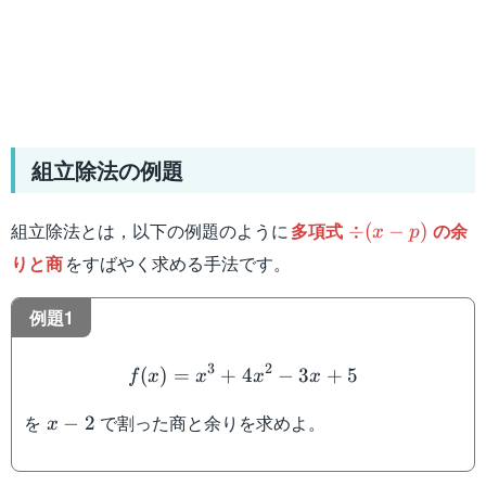
組立除法の例題
\div
組立除法とは，以下の例題のように
多項式
の余
÷
(
−
)
x
p
(x-
りと商
をすばやく求める手法です。
p)
例題1
f(x)=x^3+4x^2-3x+5
3
2
(
)
=
+
4
−
3
+
5
f
x
x
x
x
x-
を
で割った商と余りを求めよ。
−
2
x
2