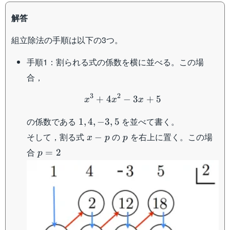
解答
組立除法の手順は以下の3つ。
手順1：割られる式の係数を横に並べる。この場
合，
x^3+4x^2-3x+5
3
2
+
4
−
3
+
5
x
x
x
1,4,-3,5
の係数である
を並べて書く。
1
,
4
,
−
3
,
5
x-
p
そして，割る式
の
を右上に置く。この場
−
x
p
p
p
p=2
合
=
2
p