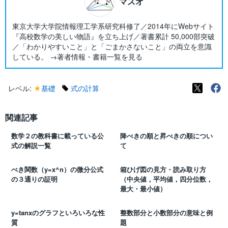
マスオ
東京大学大学院情報理工学系研究科修了／2014年にWebサイト
『高校数学の美しい物語』を立ち上げ／著書累計 50,000部突破
／「わかりやすいこと」と「ごまかさないこと」の両立を意識
している。 →著者情報・書籍一覧を見る
レベル:
★
基礎
式の計算
関連記事
数学２の教科書に載っている公
降べきの順と昇べきの順につい
式の解説一覧
て
べき関数（y=x^n）の微分公式
箱ひげ図の見方・読み取り方
の３通りの証明
（中央値，平均値，四分位数，
最大・最小値）
y=tanxのグラフといろいろな性
整数部分と小数部分の意味と例
質
題