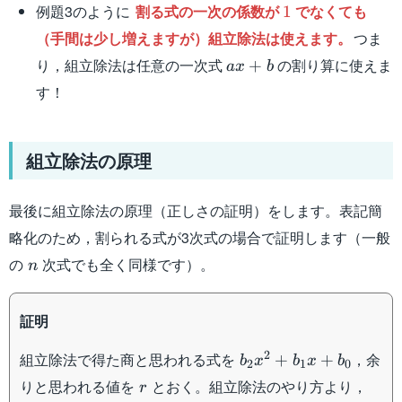
1
例題3のように
割る式の一次の係数が
でなくても
1
（手間は少し増えますが）組立除法は使えます。
つま
ax+b
り，組立除法は任意の一次式
の割り算に使えま
+
a
x
b
す！
組立除法の原理
最後に組立除法の原理（正しさの証明）をします。表記簡
略化のため，割られる式が3次式の場合で証明します（一般
n
の
次式でも全く同様です）。
n
証明
b_2x^2+b_1x+b_0
2
組立除法で得た商と思われる式を
，余
+
+
b
x
b
x
b
2
1
0
r
りと思われる値を
とおく。組立除法のやり方より，
r