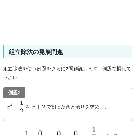
組立除法の発展問題
組立除法を使う例題をさらに2問解説します。例題で慣れて
下さい！
例題2
1
x^4+\dfrac{1}
x+2
4
を
で割った商と余りを求めよ。
+
+
2
x
x
2
{2}