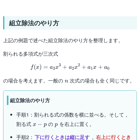
組立除法のやり方
上記の例題で述べた組立除法のやり方を整理します。
割られる多項式が三次式
f(x)=a_3x^3+a_2x^2+a_
3
2
(
)
=
+
+
+
f
x
a
x
a
x
a
x
a
3
2
1
0
n
の場合を考えます。一般の
次式の場合も全く同じです。
n
組立除法のやり方
手順1：割られる式の係数を横に並べる。そして，
x-
p
割る式
の
を右上に置く。
−
x
p
p
p
手順2：
下に行くときは縦に足す
，
右上に行くとき