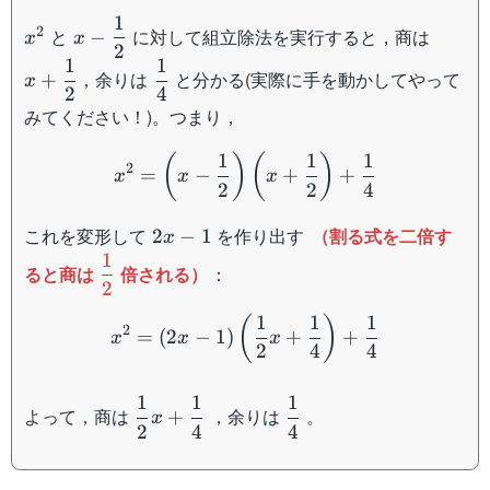
1
x^2
x-
x+\df
2
と
に対して組立除法を実行すると，商は
−
x
x
2
\dfrac{1}
{2}
1
1
\dfrac{1}
{2}
，余りは
と分かる(実際に手を動かしてやって
+
x
2
4
{4}
みてください！)。つまり，
x^2=\left(x-\dfrac{1}{2}
1
1
1
(
)
(
)
2
=
−
+
+
x
x
x
2
2
4
2{x}-1
これを変形して
を作り出す
（割る式を二倍す
2
−
1
x
1
\dfrac{1}
ると商は
倍される）
：
2
{2}
x^2=(2{x}-1)\left(\dfrac
1
1
1
(
)
2
=
(
2
−
1
)
+
+
x
x
x
2
4
4
1
1
1
\dfrac{1}
\dfrac{1}
よって，商は
，余りは
。
+
x
2
4
4
{2}x+\dfrac{1}
{4}
{4}