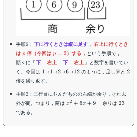
手順2：
下に行くときは縦に足す
，
右上に行くとき
p
p=2
は
倍（今回は
）する
，という手順で，
=
2
p
p
順々に「
下
，
右上
，
下
，
右上
」と数字を書いてい
1
1
2
6
12
2
く。今回は
→
→
→
→
のように，足し算と
1
1
2
6
12
2
倍を繰り返す。
手順3：三行目に並んだものの右端が余り，それ以
x^2+6x+9
23
2
外が商。つまり，商は
，余りは
+
6
+
9
23
x
x
である。