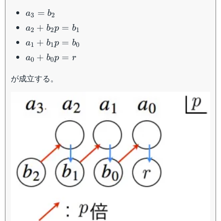
a_3=b_2
=
a
b
3
2
a_2+b_2p=b_1
+
=
a
b
p
b
2
2
1
a_1+b_1p=b_0
+
=
a
b
p
b
1
1
0
a_0+b_0p=r
+
=
a
b
p
r
0
0
が成立する。