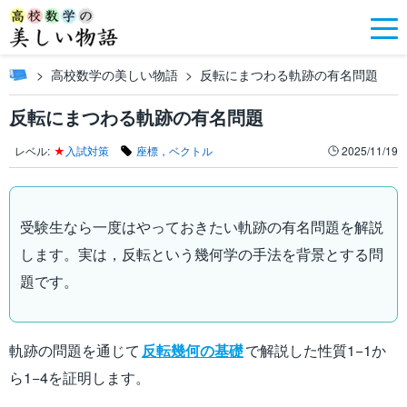
高校数学の美しい物語
反転にまつわる軌跡の有名問題
反転にまつわる軌跡の有名問題
レベル:
★
入試対策
座標，ベクトル
2025/11/19
受験生なら一度はやっておきたい軌跡の有名問題を解説
します。実は，反転という幾何学の手法を背景とする問
題です。
軌跡の問題を通じて
反転幾何の基礎
で解説した性質1−1か
ら1−4を証明します。