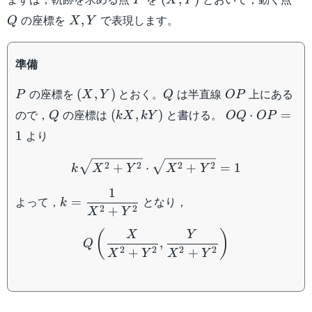
P
X
Y
X,Y
の座標を
で表現します。
,
Q
X
Y
準備
P
(X,Y)
Q
OP
の座標を
とおく。
は半直線
上にある
(
,
)
P
X
Y
Q
OP
Q
(kX,kY)
OQ\cdot
ので，
の座標は
と書ける。
(
,
)
⋅
=
Q
k
X
kY
OQ
OP
OP=1
より
1
k\sqrt{X^2+Y^2}\cdot\
2
2
2
2
+
⋅
+
=
1
k
X
Y
X
Y
1
k=\dfrac{1}
よって，
となり，
=
k
2
2
+
{X^2+Y^2}
X
Y
Q\left(\dfrac{X}{X^2+Y
(
)
X
Y
,
Q
2
2
2
2
+
+
X
Y
X
Y