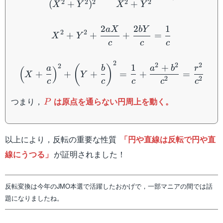
2
2
2
2
2
(
+
)
+
X
Y
X
Y
X^2+Y^2+\dfrac{2aX}{c}
2
2
1
a
X
bY
2
2
+
+
+
=
X
Y
c
c
c
\left(X+\dfrac{a}{c}\ri
2
2
2
2
1
+
2
(
)
a
b
a
b
r
(
)
+
+
+
=
+
=
X
Y
2
2
c
c
c
c
c
P
つまり，
は原点を通らない円周上を動く。
P
以上により，反転の重要な性質
「円や直線は反転で円や直
線にうつる」
が証明されました！
反転変換は今年のJMO本選で活躍したおかげで，一部マニアの間では話
題になりましたね。