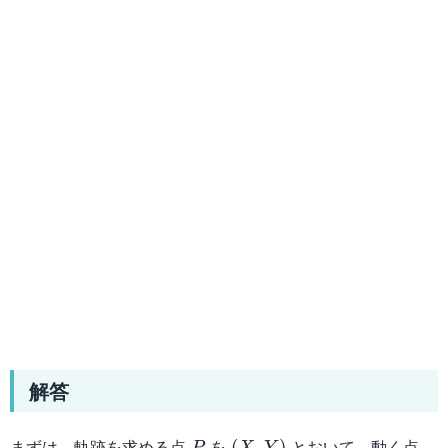
解答
P
(X,Y)
Q
まずは，軌跡を求める点
を
とおいて，動く点
(
,
)