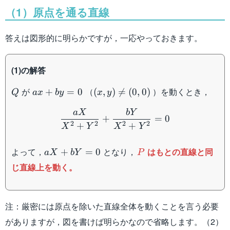
（1）原点を通る直線
答えは図形的に明らかですが，一応やっておきます。
(1)の解答
Q
ax+by=0
(x,y)\neq
が
（
）を動くとき，
+
=
0
(
,
)

=
(
0
,
0
)
Q
a
x
b
y
x
y
(0,0)
\dfrac{aX}{X^2+Y^2}+
a
X
bY
+
=
0
2
2
2
2
+
+
X
Y
X
Y
aX+bY=0
P
よって，
となり，
はもとの直線と同
+
=
0
a
X
bY
P
じ直線上を動く。
注：厳密には原点を除いた直線全体を動くことを言う必要
がありますが，図を書けば明らかなので省略します。（2）