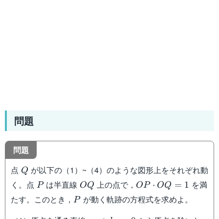
問題
問題
Q
点
が以下の（1）~（4）のような図形上をそれぞれ動
Q
P
OQ
OP\cdot
く。点
は半直線
上の点で，
を満
⋅
=
1
P
OQ
OP
OQ
OQ=1
P
たす。このとき，
が動く軌跡の方程式を求めよ。
P
ax+by=0