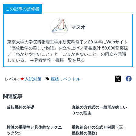
この記事の監修者
マスオ
東京大学大学院情報理工学系研究科修了／2014年にWebサイト
『高校数学の美しい物語』を立ち上げ／著書累計 50,000部突破
／「わかりやすいこと」と「ごまかさないこと」の両立を意識
している。 →著者情報・書籍一覧を見る
レベル:
★
入試対策
座標，ベクトル
関連記事
反転幾何の基礎
直線の方程式の一般形が嬉しい
３つの理由
検算の重要性と具体的なテクニ
重複組合せの公式と例題（玉，
ック5つ
整数解の個数）