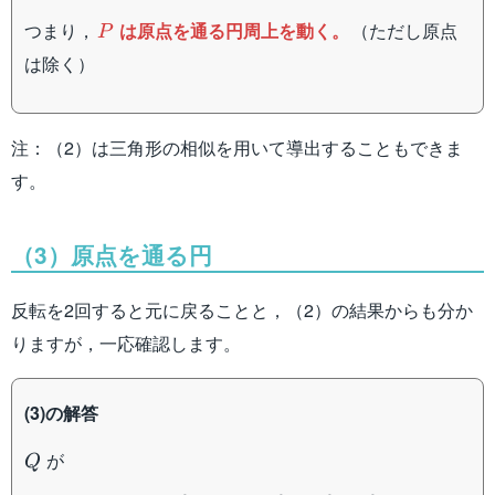
P
つまり，
は原点を通る円周上を動く。
（ただし原点
P
は除く）
注：（2）は三角形の相似を用いて導出することもできま
す。
（3）原点を通る円
反転を2回すると元に戻ることと，（2）の結果からも分か
りますが，一応確認します。
(3)の解答
Q
が
Q
(x-a)^2+(y-b)^2=a^2+b^