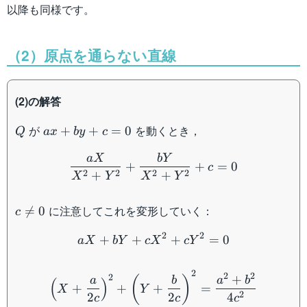
以降も同様です。
（2）原点を通らない直線
(2)の解答
Q
ax+by+c=0
が
を動くとき，
+
+
=
0
Q
a
x
b
y
c
\dfrac{aX}{X^2+Y^2}+
a
X
bY
+
+
=
0
c
2
2
2
2
+
+
X
Y
X
Y
c\neq
に注意してこれを変形していく：

=
0
c
0
aX+bY+cX^2+cY^2=0
2
2
+
+
+
=
0
a
X
bY
c
X
c
Y
\left(X+\dfrac{a}{2c}\r
2
2
2
+
2
(
)
a
b
a
b
(
)
+
+
+
=
X
Y
2
2
2
4
c
c
c