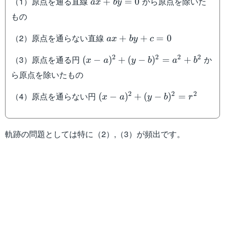
（1）原点を通る直線
から原点を除いた
+
=
0
a
x
b
y
もの
ax+by+c=0
（2）原点を通らない直線
+
+
=
0
a
x
b
y
c
(x-a)^2+(y-
2
2
2
2
（3）原点を通る円
か
(
−
)
+
(
−
)
=
+
x
a
y
b
a
b
b)^2=a^2+b^2
ら原点を除いたもの
(x-a)^2+
2
2
2
（4）原点を通らない円
(
−
)
+
(
−
)
=
x
a
y
b
r
(y-
b)^2=r^2
軌跡の問題としては特に（2）,（3）が頻出です。