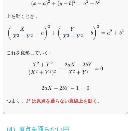
2
2
2
2
(
−
)
+
(
−
)
=
+
x
a
y
b
a
b
上を動くとき，
\left(\dfrac{X}{X^2+Y^2
2
2
(
)
(
)
X
Y
2
2
−
+
−
=
+
a
b
a
b
2
2
2
2
+
+
X
Y
X
Y
これを変形していく：
\dfrac{X^2+Y^2}{(X^2+
2
2
+
2
+
2
X
Y
a
X
bY
−
=
0
2
2
2
2
2
(
+
)
+
X
Y
X
Y
2aX+2bY-1=0
2
+
2
−
1
=
0
a
X
bY
P
つまり，
は原点を通らない直線上を動く。
P
（4）原点を通らない円