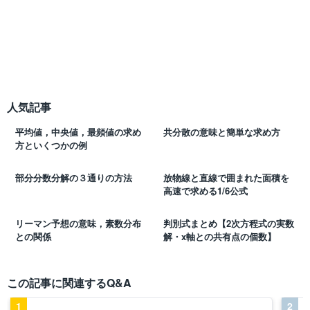
人気記事
平均値，中央値，最頻値の求め
共分散の意味と簡単な求め方
方といくつかの例
部分分数分解の３通りの方法
放物線と直線で囲まれた面積を
高速で求める1/6公式
リーマン予想の意味，素数分布
判別式まとめ【2次方程式の実数
との関係
解・x軸との共有点の個数】
この記事に関連するQ&A
1
2