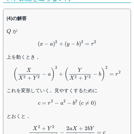
(4)の解答
Q
が
Q
(x-a)^2+(y-b)^2=r^2
2
2
2
(
−
)
+
(
−
)
=
x
a
y
b
r
上を動くとき，
\left(\dfrac{X}{X^2+Y^2
2
2
(
)
(
)
X
Y
2
−
+
−
=
a
b
r
2
2
2
2
+
+
X
Y
X
Y
これを変形していく。見やすくするために
c=r^2-a^2-b^2\:(c\neq 0)
2
2
2
=
−
−
(

=
0
)
c
r
a
b
c
とおくと，
\dfrac{X^2+Y^2}{(X^2+
2
2
+
2
+
2
X
Y
a
X
bY
−
=
c