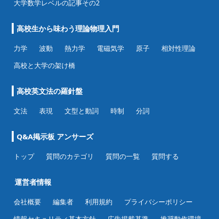
大学数学レベルの記事その2
高校生から味わう理論物理入門
力学
波動
熱力学
電磁気学
原子
相対性理論
高校と大学の架け橋
高校英文法の羅針盤
文法
表現
文型と動詞
時制
分詞
Q&A掲示板 アンサーズ
トップ
質問のカテゴリ
質問の一覧
質問する
運営者情報
会社概要
編集者
利用規約
プライバシーポリシー
情報セキュリティ基本方針
広告掲載基準
推奨動作環境