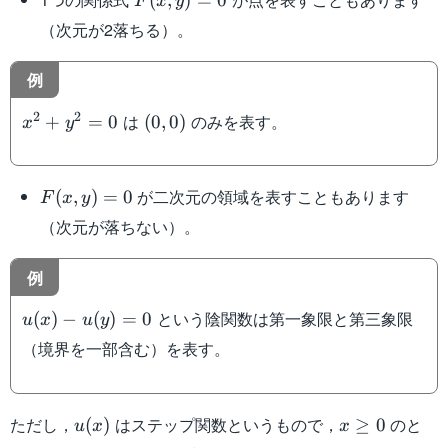
F
x
y
（次元が2落ちる）。
例
x^2+y^2=0
(0,0)
2
2
は
のみを表す。
+
=
0
(
0
,
0
)
x
y
F(x,y)=0
が二次元の領域を表すこともあります
(
,
)
=
0
F
x
y
（次元が落ちない）。
例
u(x)-
という陰関数は第一象限と第三象限
(
)
−
(
)
=
0
u
x
u
y
u(y)=0
（境界を一部含む）を表す。
u(x)
x\geq
ただし，
はステップ関数というもので，
のと
(
)
≥
0
u
x
x
0