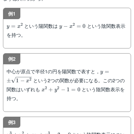
例1
y=x^2
y-
2
2
という陽関数は
という陰関数表示
=
−
=
0
y
x
y
x
x^2=0
を持つ。
例2
y=\pm
中心が原点で半径1の円を陽関数で表すと，
=
y
\sqrt{1-
という2つの関数が必要になる。この2つの
2
±
1
−
x
x^2}
x^2+y^2-
2
2
関数はいずれも
という陰関数表示を
+
−
1
=
0
x
y
1=0
持つ。
例3
y^3+y^2+xy+x^3-
3
2
3