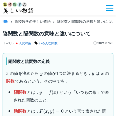
高校数学の美しい物語
陰関数と陽関数の意味と違いについ
陰関数と陽関数の意味と違いについて
レベル:
★
入試対策
いろんな関数
2021/07/28
陽関数と陰関数の定義
x
y
y
x
の値を決めたら
の値が1つに決まるとき，
は
の
x
y
y
x
関数
であるという。その中でも，
y=f(x)
陽関数
とは，
という「いつもの形」で表
=
(
)
y
f
x
された関数のこと。
F(x,y)=0
陰関数
とは，
という形で表された関
(
,
)
=
0
F
x
y