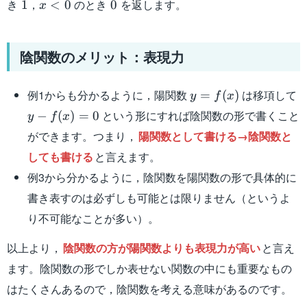
1
x
0
き
，
のとき
を返します。
1
<
0
0
x
<0
陰関数のメリット：表現力
y=f(x)
y
例1からも分かるように，陽関数
は移項して
=
(
)
y
f
x
f
という形にすれば陰関数の形で書くこと
−
(
)
=
0
y
f
x
ができます。つまり，
陽関数として書ける→陰関数と
しても書ける
と言えます。
例3から分かるように，陰関数を陽関数の形で具体的に
書き表すのは必ずしも可能とは限りません（というよ
り不可能なことが多い）。
以上より，
陰関数の方が陽関数よりも表現力が高い
と言え
ます。陰関数の形でしか表せない関数の中にも重要なもの
はたくさんあるので，陰関数を考える意味があるのです。