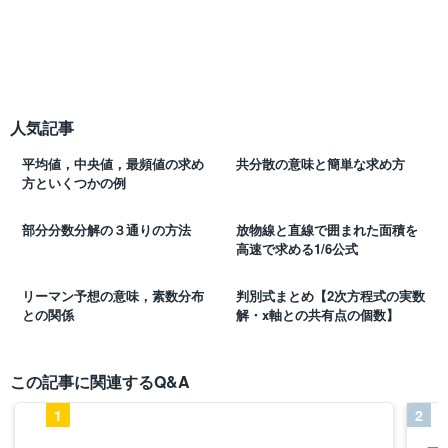
人気記事
平均値，中央値，最頻値の求め
共分散の意味と簡単な求め方
方といくつかの例
部分分数分解の３通りの方法
放物線と直線で囲まれた面積を
高速で求める1/6公式
リーマン予想の意味，素数分布
判別式まとめ【2次方程式の実数
との関係
解・x軸との共有点の個数】
この記事に関連するQ&A
1
2