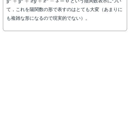
という陰関数表示につい
+
+
+
−
3
=
0
y
y
x
y
x
3=0
て，これを陽関数の形で表すのはとても大変（あまりに
も複雑な形になるので現実的でない）。