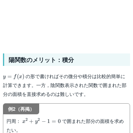
陽関数のメリット：積分
y=f(x)
の形で書ければその微分や積分は比較的簡単に
=
(
)
y
f
x
計算できます。一方，陰関数表示された関数で囲まれた部
分の面積を直接求めるのは難しいです。
例2（再掲）
x^2+y^2-
2
2
円周：
で囲まれた部分の面積を求め
+
−
1
=
0
x
y
1=0
たい。