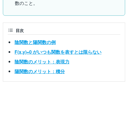
数のこと。
目次
陰関数と陽関数の例
F(x,y)=0 がいつも関数を表すとは限らない
陰関数のメリット：表現力
陽関数のメリット：積分