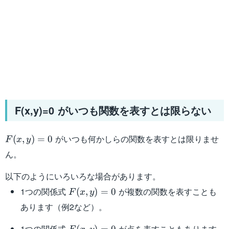
F(x,y)=0 がいつも関数を表すとは限らない
F(x,y)=0
がいつも何かしらの関数を表すとは限りませ
(
,
)
=
0
F
x
y
ん。
以下のようにいろいろな場合があります。
F(x,y)=0
1つの関係式
が複数の関数を表すことも
(
,
)
=
0
F
x
y
あります（例2など）。
F(x,y)=0
1つの関係式
が点を表すこともあります
(
,
)
=
0