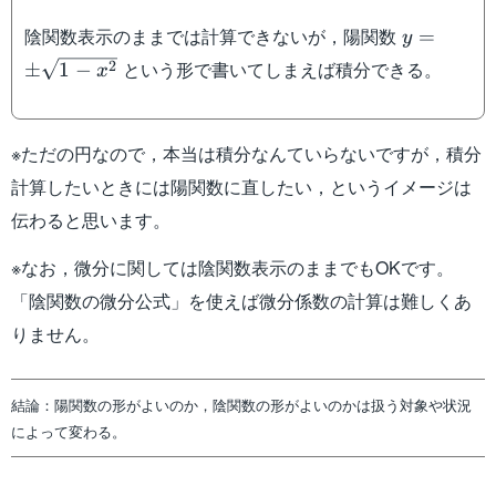
y=\pm\sq
陰関数表示のままでは計算できないが，陽関数
=
y
x^2}
という形で書いてしまえば積分できる。
2
±
1
−
x
※ただの円なので，本当は積分なんていらないですが，積分
計算したいときには陽関数に直したい，というイメージは
伝わると思います。
※なお，微分に関しては陰関数表示のままでもOKです。
「陰関数の微分公式」を使えば微分係数の計算は難しくあ
りません。
結論：陽関数の形がよいのか，陰関数の形がよいのかは扱う対象や状況
によって変わる。