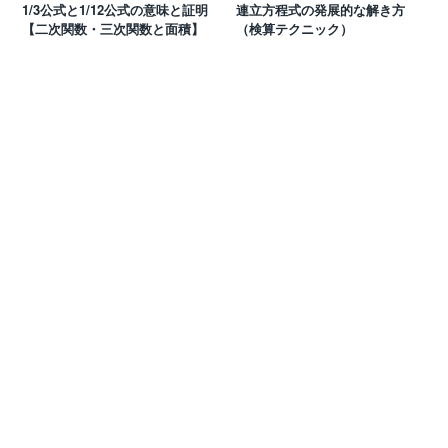
1/3公式と1/12公式の意味と証明
連立方程式の発展的な解き方
【二次関数・三次関数と面積】
（検算テクニック）