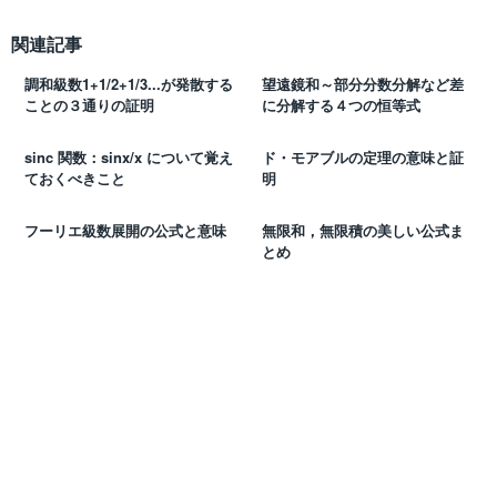
関連記事
調和級数1+1/2+1/3...が発散する
望遠鏡和～部分分数分解など差
ことの３通りの証明
に分解する４つの恒等式
sinc 関数：sinx/x について覚え
ド・モアブルの定理の意味と証
ておくべきこと
明
フーリエ級数展開の公式と意味
無限和，無限積の美しい公式ま
とめ