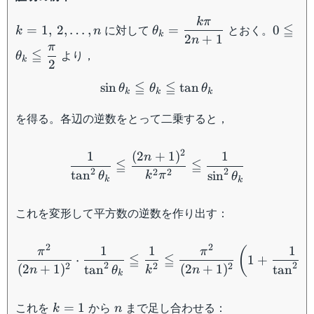
kπ
k=1,\:2,\dots,n
\theta_k=\dfrac{k\pi}
0\leqq
≦
に対して
とおく。
=
1
,
2
,
…
,
=
0
k
n
θ
k
{2n+1}
\theta
2
+
1
n
π
≦
より，
\dfrac
θ
k
2
{2}
\sin \theta_k \leqq \thet
≦
≦
sin
tan
θ
θ
θ
k
k
k
を得る。各辺の逆数をとって二乗すると，
\dfrac{1}{\tan^2\theta_k
2
1
(
2
+
1
)
1
n
≦
≦
2
2
2
2
tan
sin
k
π
θ
θ
k
k
これを変形して平方数の逆数を作り出す：
\dfrac{\pi^2}{(2n+1)^2}\
2
2
1
1
1
(
π
π
≦
≦
⋅
1
+
2
2
2
2
2
(
2
+
1
)
(
2
+
1
)
tan
tan
n
k
n
θ
θ
k
k
k=1
n
これを
から
まで足し合わせる：
=
1
k
n