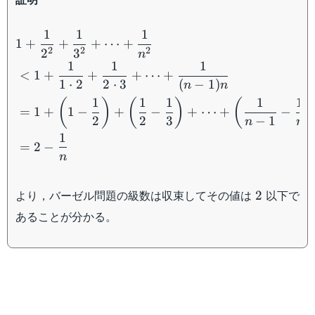
\begin{aligned} &1+\dfra
1
1
1
1
+
+
+
⋯
+
2
2
2
2
3
n
1
1
1
<
1
+
+
+
⋯
+
1
⋅
2
2
⋅
3
(
−
1
)
n
n
1
1
1
1
1
(
)
(
)
(
=
1
+
1
−
+
−
+
⋯
+
−
2
2
3
−
1
n
n
1
=
2
−
n
2
より，バーゼル問題の級数は収束してその値は
以下で
2
あることが分かる。