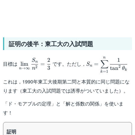
証明の後半：東工大の入試問題
n
\displaystyle\lim_{n\to\infty}\dfrac{S_n}
S_n=\displaystyl
2
1
S
∑
n
目標は
です。ただし，
lim
=
=
S
{n^2}=\dfrac{2}{3}
{\tan^2\theta_k}
n
2
2
3
tan
n
→
∞
θ
n
k
=
1
k
これは，1990年東工大後期第二問と本質的に同じ問題にな
ります（東工大の入試問題では誘導がついていました）。
「ド・モアブルの定理」と「解と係数の関係」を使いま
す！
証明