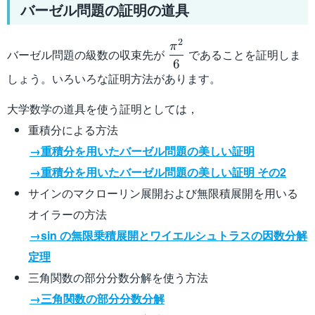
バーゼル問題の証明の道具
2
\dfrac{\pi^2}
π
バーゼル問題の級数の収束先が
であることを証明しま
{6}
6
しょう。いろいろな証明方法があります。
大学数学の道具を使う証明としては，
重積分による方法
→重積分を用いたバーゼル問題の美しい証明
→重積分を用いたバーゼル問題の美しい証明 その2
サインのマクローリン展開および無限積展開を用いる
オイラーの方法
→sin の無限乗積展開とワイエルシュトラスの因数分解
定理
三角関数の部分分数分解を使う方法
→三角関数の部分分数分解