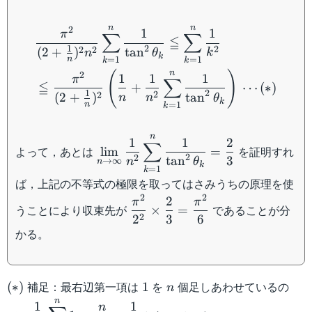
\begin{aligned} &\dfrac{
n
n
2
1
1
π
∑
∑
≦
1
2
2
2
2
tan
(
2
+
)
k
θ
n
k
n
=
1
=
1
k
k
n
(
)
2
1
1
1
π
∑
≦
+
⋯
(
∗
)
1
2
2
2
tan
(
2
+
)
n
n
θ
k
n
=
1
k
n
\displaystyle\lim_{n\to\infty}\dfra
1
1
2
∑
よって，あとは
を証明すれ
lim
=
{n^2}\sum_{k=1}^n\dfrac{1}
2
2
3
tan
n
→
∞
θ
n
k
=
1
k
{\tan^2\theta_k}=\dfrac{2}{3}
ば，上記の不等式の極限を取ってはさみうちの原理を使
2
2
2
\dfrac{\pi^2}
π
π
うことにより収束先が
であることが分
×
=
{2^2}\times\dfrac{2}
2
2
3
6
かる。
{3}=\dfrac{\pi^2}
{6}
(\ast)
1
n
補足：最右辺第一項は
を
個足しあわせているの
(
∗
)
1
n
n
\dfrac{1}
1
1
n