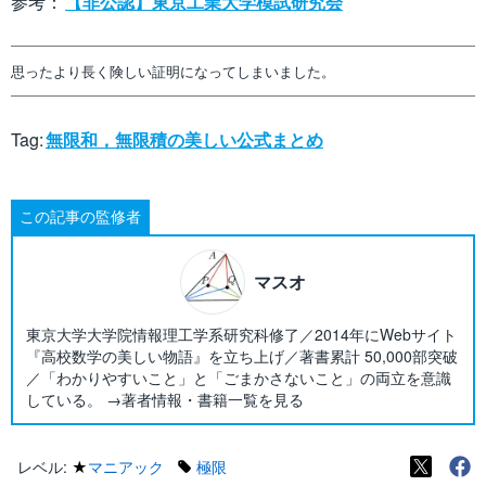
参考：
【非公認】東京工業大学模試研究会
思ったより長く険しい証明になってしまいました。
Tag:
無限和，無限積の美しい公式まとめ
この記事の監修者
マスオ
東京大学大学院情報理工学系研究科修了／2014年にWebサイト
『高校数学の美しい物語』を立ち上げ／著書累計 50,000部突破
／「わかりやすいこと」と「ごまかさないこと」の両立を意識
している。 →著者情報・書籍一覧を見る
レベル:
★
マニアック
極限