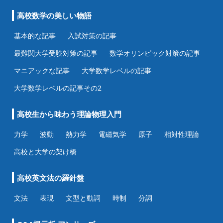
高校数学の美しい物語
基本的な記事
入試対策の記事
最難関大学受験対策の記事
数学オリンピック対策の記事
マニアックな記事
大学数学レベルの記事
大学数学レベルの記事その2
高校生から味わう理論物理入門
力学
波動
熱力学
電磁気学
原子
相対性理論
高校と大学の架け橋
高校英文法の羅針盤
文法
表現
文型と動詞
時制
分詞