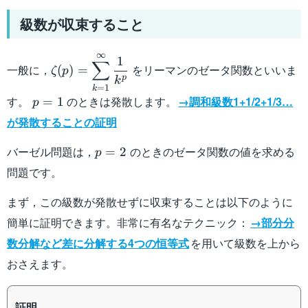
級数が収束すること
∞
\zeta(p)=\displaystyle\sum_{k=1}^{\infty
1
∑
一般に，
をリーマンのゼータ関数といいま
(
)
=
ζ
p
{k^p}
p
k
=
1
k
p=1
す。
のときは発散します。
→調和級数1+1/2+1/3…
=
1
p
が発散することの証明
p=2
バーゼル問題は，
のときのゼータ関数の値を求める
=
2
p
問題です。
まず，この級数が発散せずに収束することは以下のように
簡単に証明できます。非常に有名なテクニック：
→部分分
数分解など差に分解する4つの恒等式
を用いて級数を上から
おさえます。
証明