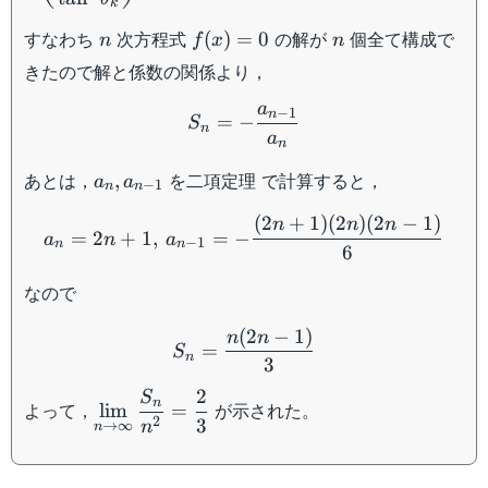
k
n
f(x)=0
n
すなわち
次方程式
の解が
個全て構成で
(
)
=
0
n
f
x
n
きたので解と係数の関係より，
S_n=-\dfrac{a_{n-1}}{a_
a
−
1
n
=
−
S
n
a
n
a_n,a_{n-
あとは，
を二項定理 で計算すると，
,
a
a
−
1
n
n
1}
a_n=2n+1,\:a_{n-1}=-\df
(
2
+
1
)
(
2
)
(
2
−
1
)
n
n
n
=
2
+
1
,
=
−
a
n
a
−
1
n
n
6
なので
S_n=\dfrac{n(2n-1)}{3}
(
2
−
1
)
n
n
=
S
n
3
2
S
\displaystyle\lim_{n\to\infty}\dfrac{S_n
n
よって，
が示された。
lim
=
2
3
{n^2}=\dfrac{2}{3}
n
→
∞
n