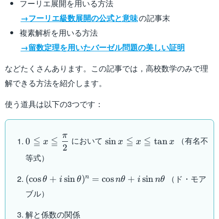
フーリエ展開を用いる方法
→フーリエ級数展開の公式と意味
の記事末
複素解析を用いる方法
→留数定理を用いたバーゼル問題の美しい証明
などたくさんあります。この記事では，高校数学のみで理
解できる方法を紹介します。
使う道具は以下の3つです：
π
0\leqq
\sin
≦
≦
≦
≦
において
（有名不
0
sin
tan
x
x
x
x
2
x\leqq
x
等式）
\dfrac{\pi}
\leqq
{2}
x
(\cos\theta+i\sin\theta)^n=\cos
（ド・モア
n
(
cos
+
sin
)
=
cos
+
sin
θ
i
θ
n
θ
i
n
θ
\leqq
n\theta+i\sin n\theta
ブル）
\tan
x
解と係数の関係