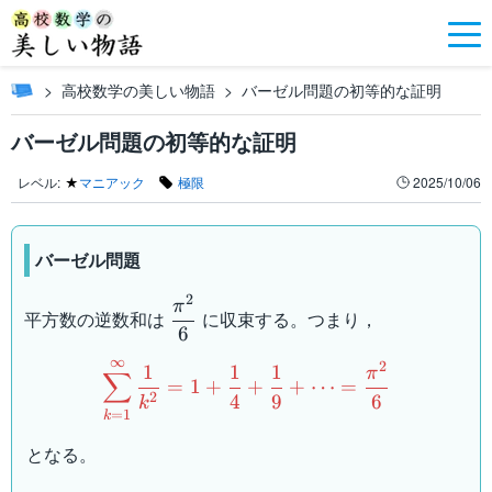
高校数学の美しい物語
バーゼル問題の初等的な証明
バーゼル問題の初等的な証明
レベル:
★
マニアック
極限
2025/10/06
バーゼル問題
2
\dfrac{\pi^2}
π
平方数の逆数和は
に収束する。つまり，
{6}
6
\sum_{k=1}^{\infty}\df
∞
2
1
1
1
π
∑
=
1
+
+
+
⋯
=
2
4
9
6
k
=
1
k
となる。