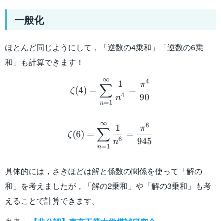
一般化
ほとんど同じようにして，「逆数の4乗和」「逆数の6乗
和」も計算できます！
\zeta(4)=\displaystyle\
∞
4
1
π
∑
(
4
)
=
=
ζ
4
90
n
=
1
n
\zeta(6)=\displaystyle\
∞
6
1
π
∑
(
6
)
=
=
ζ
6
945
n
=
1
n
具体的には，さきほどは解と係数の関係を使って「解の
和」を考えましたが，「解の2乗和」や「解の3乗和」も考
えることで計算できます。