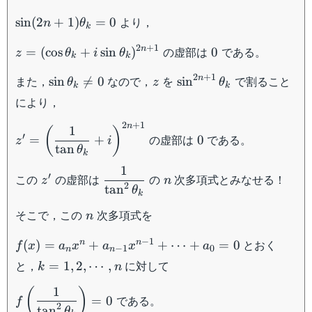
\sin(2n+1)\theta_k=0
より，
sin
(
2
+
1
)
=
0
n
θ
k
z=
0
2
+
1
の虚部は
である。
n
=
(
cos
+
sin
)
0
z
θ
i
θ
k
k
(\cos\theta_k+i\sin\theta_k)^{2n+1}
\sin\theta_k\neq
z
\sin^{2n+1}\theta_k
2
+
1
n
また，
なので，
を
で割ること
sin

=
0
sin
θ
z
θ
k
k
0
により，
2
+
1
n
z'=\left(\dfrac{1}
0
1
(
)
′
の虚部は
である。
=
+
0
z
i
{\tan\theta_k}+i\right)^{2n+1}
tan
θ
k
1
z'
\dfrac{1}
n
′
この
の虚部は
の
次多項式とみなせる！
z
n
2
tan
{\tan^2\theta_k}
θ
k
n
そこで，この
次多項式を
n
f(x)=a_nx^n+a_{n-
−
1
とおく
n
n
(
)
=
+
+
⋯
+
=
0
f
x
a
x
a
x
a
−
1
0
n
n
1}x^{n-1}+\cdots
k=1,2,\cdots,n
と，
に対して
=
1
,
2
,
⋯
,
k
n
+a_0=0
1
f\left(\dfrac{1}
(
)
である。
=
0
f
2
{\tan^2\theta_k}\right)=0
tan
θ