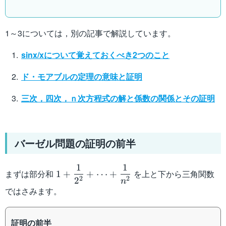
1～3については，別の記事で解説しています。
sinx/xについて覚えておくべき2つのこと
ド・モアブルの定理の意味と証明
三次，四次，ｎ次方程式の解と係数の関係とその証明
バーゼル問題の証明の前半
1
1
1+\dfrac{1}
まずは部分和
を上と下から三角関数
1
+
+
⋯
+
2
2
2
{2^2}+\dots+\dfrac{1}
n
ではさみます。
{n^2}
証明の前半