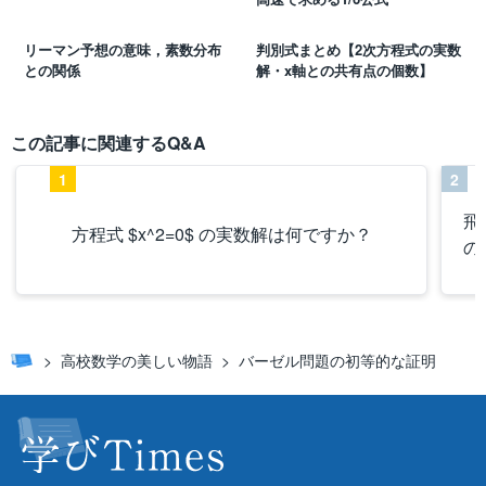
リーマン予想の意味，素数分布
判別式まとめ【2次方程式の実数
との関係
解・x軸との共有点の個数】
この記事に関連するQ&A
1
2
飛
方程式 $x^2=0$ の実数解は何ですか？
の
高校数学の美しい物語
バーゼル問題の初等的な証明