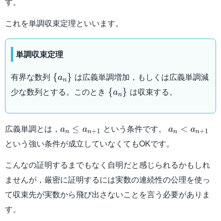
す。
これを単調収束定理といいます。
単調収束定理
\
有界な数列
は広義単調増加，もしくは広義単調減
{
}
a
n
{a_n\}
\
少な数列とする。このとき
は収束する。
{
}
a
n
{a_n\}
a_n\leq
a_n<
広義単調とは，
という条件です。
≤
<
a
a
a
a
+
1
+
1
n
n
n
n
a_{n+1}
a_{n+1}
という強い条件が成立していなくてもOKです。
こんなの証明するまでもなく自明だと感じられるかもしれ
ませんが，厳密に証明するには実数の連続性の公理を使っ
て収束先が実数から飛び出さないことを言う必要がありま
す。