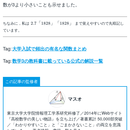
数が3より小さいことも示せました。
「
」「
」
2.7「1828」
ちなみに，私は
まで覚えやすいので丸暗記し
2.7
1828
1828
「1828」
ています。
Tag:
大学入試で頻出の有名な関数まとめ
Tag:
数学3の教科書に載っている公式の解説一覧
この記事の監修者
マスオ
東京大学大学院情報理工学系研究科修了／2014年にWebサイト
『高校数学の美しい物語』を立ち上げ／著書累計 50,000部突破
／「わかりやすいこと」と「ごまかさないこと」の両立を意識