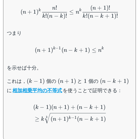
(n+1)^{k}\dfrac{n!}{k!(n-
!
(
+
1
)!
n
n
k
k
(
+
1
)
≤
n
n
!
(
−
)!
!
(
−
+
1
)!
k
n
k
k
n
k
つまり
(n+1)^{k-1} (n-k+1) \leq
−
1
k
k
(
+
1
)
(
−
+
1
)
≤
n
n
k
n
を示せば十分。
(k-
(n+1)
1
(n-
これは，
個の
と
個の
(
−
1
)
(
+
1
)
1
(
−
+
1
)
k
n
n
k
1)
k+1)
に
相加相乗平均の不等式
を使うことで証明できる：
\begin{aligned} &(k-1)(n
(
−
1
)
(
+
1
)
+
(
−
+
1
)
k
n
n
k
−
1
≥
(
+
1
)
(
−
+
1
)
k
k
k
n
n
k