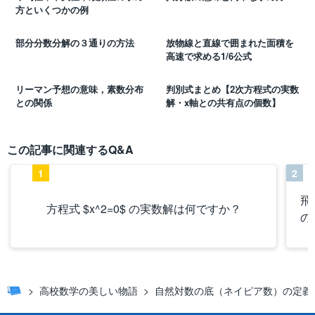
方といくつかの例
部分分数分解の３通りの方法
放物線と直線で囲まれた面積を
高速で求める1/6公式
リーマン予想の意味，素数分布
判別式まとめ【2次方程式の実数
との関係
解・x軸との共有点の個数】
この記事に関連するQ&A
1
2
飛
方程式 $x^2=0$ の実数解は何ですか？
の
高校数学の美しい物語
自然対数の底（ネイピア数）の定義