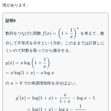
憶があります。
証明4
x
1
f(x)=\left(1+\dfrac{1}
(
)
数列をつなげた関数
を考えて，微
(
)
=
1
+
f
x
{x} \right)^x
x
分して不等式を示すという方針。このままでは計算しに
くいので対数を取ってから微分する。
1
g(x)=x\log\left(1+\dfrac{1}
(
)
(
)
=
lo
g
1
+
g
x
x
{x} \right)\\ =x\log(1+x)-
x
x\log x
=
lo
g
(
1
+
)
−
lo
g
x
x
x
x
x
の
での単調増加性を示せばよい。
>
0
x
>
\begin{aligned} g'(x)&=\
0
x
′
(
)
=
lo
g
(
1
+
)
+
−
lo
g
−
1
g
x
x
x
1
+
x
1
=
lo
g
(
1
+
)
−
lo
g
−
x
x