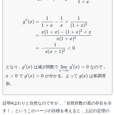
1
+
x
\begin{aligned} g''(x)&
1
1
1
′′
(
)
=
−
+
g
x
2
1
+
(
1
+
)
x
x
x
2
(
1
+
)
−
(
1
+
)
+
x
x
x
x
=
2
(
1
+
)
x
x
1
=
−
<
0
2
(
+
1
)
x
x
g'(x)
\displaystyle\lim_{x\to\
x
′
′
となり，
は減少関数で
なので，
(
)
lim
(
)
=
0
g
x
g
x
→
∞
x
>
g'(x)
g(x)
′
で
が分かる。よって
は単調増
>
0
(
)
>
0
(
)
x
g
x
g
x
0
> 0
加。
証明4はわりと自然なのですが，「自然対数の底の存在を示
す！」というこのページの目標を考えると，上記の定理の