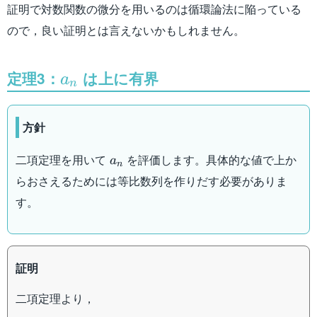
証明で対数関数の微分を用いるのは循環論法に陥っている
ので，良い証明とは言えないかもしれません。
定理3：
a_n
は上に有界
a
n
方針
a_n
二項定理を用いて
を評価します。具体的な値で上か
a
n
らおさえるためには等比数列を作りだす必要がありま
す。
証明
二項定理より，