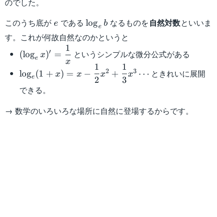
のでした。
e
\log_e
このうち底が
である
なるものを
自然対数
といいま
lo
g
e
b
e
b
す。これが何故自然なのかというと
1
(\log_e
′
というシンプルな微分公式がある
(
lo
g
)
=
x
e
x)' =
x
1
1
\log_e (1+x)=x-
\dfrac{1}
2
3
ときれいに展開
lo
g
(
1
+
)
=
−
+
⋯
x
x
x
x
e
2
3
\dfrac{1}
{x}
できる。
{2}x^2+\dfrac{1}
{3}x^3\cdots
→ 数学のいろいろな場所に自然に登場するからです。