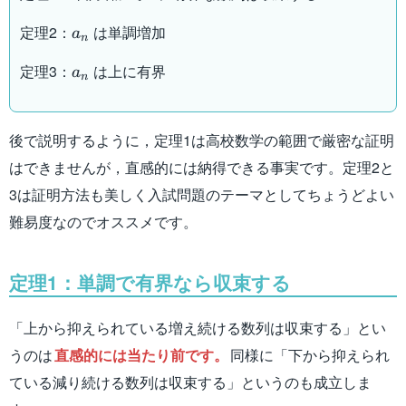
a_n
定理2：
は単調増加
a
n
a_n
定理3：
は上に有界
a
n
後で説明するように，定理1は高校数学の範囲で厳密な証明
はできませんが，直感的には納得できる事実です。定理2と
3は証明方法も美しく入試問題のテーマとしてちょうどよい
難易度なのでオススメです。
定理1：単調で有界なら収束する
「上から抑えられている増え続ける数列は収束する」とい
うのは
直感的には当たり前です。
同様に「下から抑えられ
ている減り続ける数列は収束する」というのも成立しま