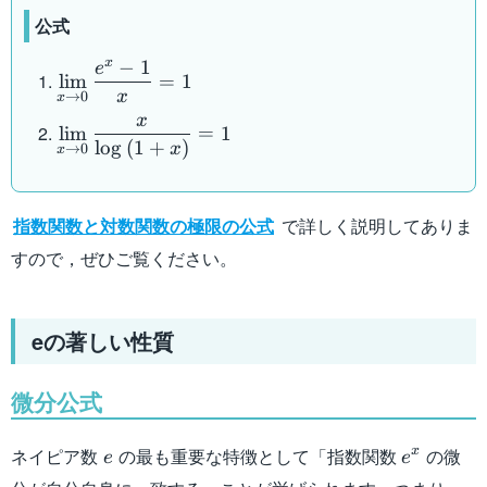
公式
x
−
1
e
\displaystyle
lim
=
1
\lim_{x \to
x
→
0
x
0}
x
\displaystyle
lim
=
1
\dfrac{e^x-
lo
g
(
1
+
)
x
→
0
\lim_{x \to
x
1}{x} =1
0} \dfrac{x}
{\log{(1+x)}}
指数関数と対数関数の極限の公式
で詳しく説明してありま
=1
すので，ぜひご覧ください。
eの著しい性質
微分公式
e
e^x
ネイピア数
の最も重要な特徴として「指数関数
の微
x
e
e