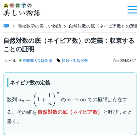
高校数学の美しい物語
自然対数の底（ネイピア数）の定義
自然対数の底（ネイピア数）の定義：収束する
ことの証明
レベル:
★
最難関大受験対策
指数・対数関数
2024/08/01
ネイピア数の定義
n
1
a_n=\left(1+\dfrac{1}
n \to
(
)
数列
の
での極限は存在す
=
1
+
→
∞
a
n
n
{n}\right)^n
\infty
n
e
る。その値を
自然対数の底（ネイピア数）
と呼び，
と
e
書く。