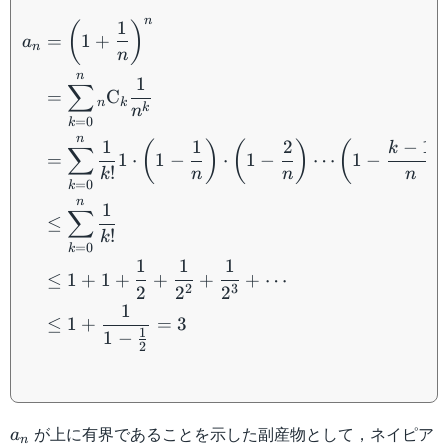
\begin{aligned} a_n&=\l
n
1
(
)
=
1
+
a
n
n
n
1
∑
=
C
n
k
k
n
=
0
k
n
1
1
2
−
1
(
)
(
)
(
k
∑
=
1
⋅
1
−
⋅
1
−
⋯
1
−
!
k
n
n
n
=
0
k
n
1
∑
≤
!
k
=
0
k
1
1
1
≤
1
+
1
+
+
+
+
⋯
2
3
2
2
2
1
≤
1
+
=
3
1
1
−
2
a_n
が上に有界であることを示した副産物として，ネイピア
a
n