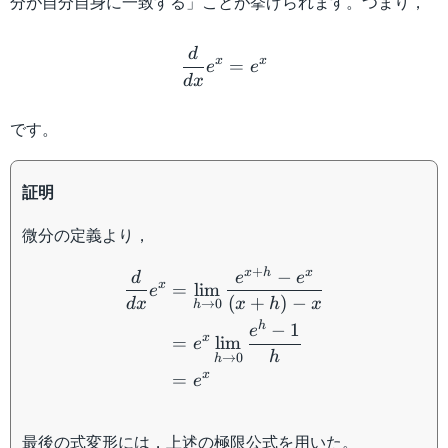
分が自分自身に一致する」ことが挙げられます。つまり，
\dfrac{d}{dx}e^x = e^{x
d
x
x
=
e
e
d
x
です。
証明
微分の定義より，
\begin{aligned} \dfrac{d
+
x
h
x
−
d
e
e
x
=
lim
e
(
+
)
−
d
x
x
h
x
→
0
h
h
−
1
e
x
=
lim
e
h
→
0
h
x
=
e
最後の式変形には，上述の極限公式を用いた。