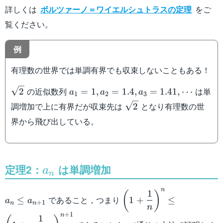
詳しくは
ボルツァーノ＝ワイエルシュトラスの定理
をご
覧ください。
例
有理数の世界では単調有界でも収束しないこともある！
\sqrt{2}
a_1=1,a_2=1.4,a_3=1.41,\cdots
の近似数列
は単
2
=
1
,
=
1.4
,
=
1.41
,
⋯
a
a
a
1
2
3
\sqrt{2}
調増加で上に有界だが収束先は
となり有理数の世
2
界から飛び出している。
定理2：
a_n
は単調増加
a
n
n
1
a_n\leq
\left(1+\dfrac{1}
(
)
であること，つまり
≤
1
+
≤
a
a
+
1
n
n
a_{n+1}
{n}\right)^n\leq\left(
n
+
1
{n+1}\right)^{n+1}
n
1