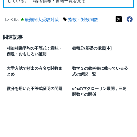
している。 →著者情報・書籍一覧を見る
レベル:
★
最難関大受験対策
指数・対数関数
関連記事
相加相乗平均の不等式：意味・
微積分/基礎の極意[本]
例題・おもしろい証明
大学入試で頻出の有名な関数ま
数学３の教科書に載っている公
とめ
式の解説一覧
微分を用いた不等式証明の問題
e^xのマクローリン展開，三角
関数との関係