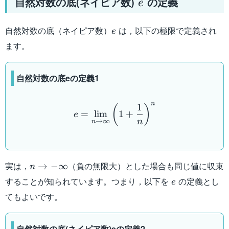
自然対数の底(ネイピア数)
の定義
e
e
自然対数の底（ネイピア数）
は，以下の極限で定義され
e
ます。
自然対数の底eの定義1
e = \lim_{n \to \infty} \
n
1
(
)
=
lim
1
+
e
n
→
∞
n
n\to-
実は，
（負の無限大）とした場合も同じ値に収束
→
−
∞
n
\infty
e
することが知られています。つまり，以下を
の定義とし
e
てもよいです。
自然対数の底(ネイピア数)eの定義2