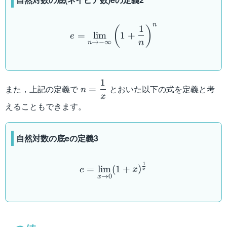
e = \lim_{n \to -\infty} 
n
1
(
)
=
lim
1
+
e
n
→
−
∞
n
1
n =
また，上記の定義で
とおいた以下の式を定義と考
=
n
\dfrac{1}
x
えることもできます。
{x}
自然対数の底eの定義3
e = \lim_{x \to 0} (1+x 
1
=
lim
(
1
+
)
e
x
x
→
0
x