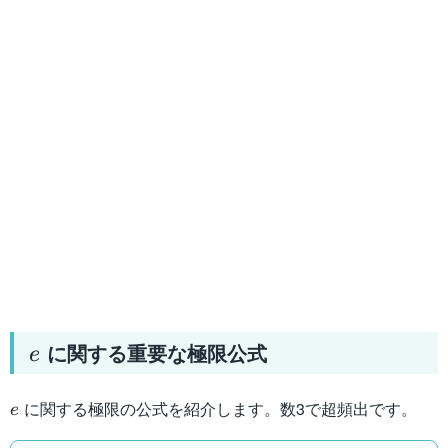
e
に関する重要な極限公式
e
e
に関する極限の公式を紹介します。数3で超頻出です。
e