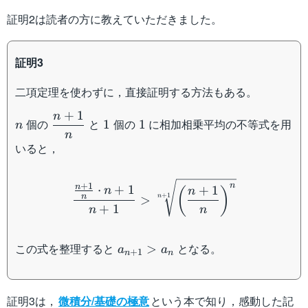
証明2は読者の方に教えていただきました。
証明3
二項定理を使わずに，直接証明する方法もある。
+
1
n
n
\dfrac{n+1}
1
1
個の
と
個の
に相加相乗平均の不等式を用
1
1
n
{n}
n
いると，
\dfrac{\frac{n+1}{n}\cdo
+
1
n
n
⋅
+
1
+
1
n
(
)
n
+
1
n
>
n
+
1
n
n
a_{n+1}
この式を整理すると
となる。
>
a
a
+
1
n
n
> a_n
証明3は，
微積分/基礎の極意
という本で知り，感動した記