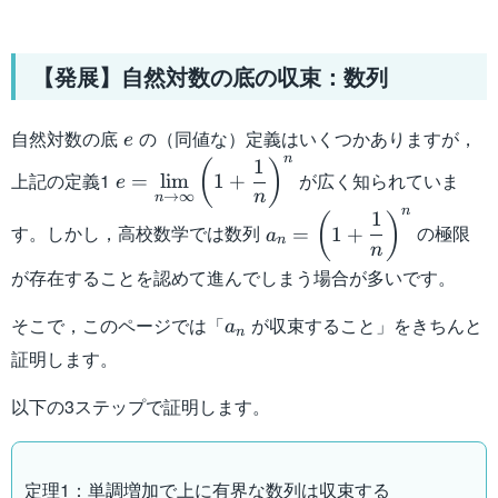
【発展】自然対数の底の収束：数列
e
自然対数の底
の（同値な）定義はいくつかありますが，
e
n
1
e=\displaystyle\lim_{n\to\infty}\left(1
(
)
上記の定義1
が広く知られていま
=
lim
1
+
e
{n}\right)^n
n
→
∞
n
n
1
a_n=\left(1+\dfrac{1}
(
)
す。しかし，高校数学では数列
の極限
=
1
+
a
n
{n}\right)^n
n
が存在することを認めて進んでしまう場合が多いです。
a_n
そこで，このページでは「
が収束すること」をきちんと
a
n
証明します。
以下の3ステップで証明します。
定理1：単調増加で上に有界な数列は収束する