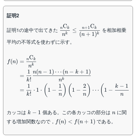
証明2
C
C
\dfrac{{}_n\mathrm{C}_{k
+
1
n
k
n
k
証明1の途中で出てきた
を相加相乗
≤
(
+
1
)
{n^k}\leq\dfrac{{}_{n+1}\
k
k
n
n
{(n+1)^k}
平均の不等式を使わずに示す。
\begin{aligned} f(n)&=\d
C
n
k
(
)
=
f
n
k
n
1
(
−
1
)
⋯
(
−
+
1
)
n
n
n
k
=
!
k
k
n
1
1
2
−
1
(
)
(
)
(
)
k
=
⋅
1
⋅
1
−
1
−
⋯
1
−
!
k
n
n
n
k-
n
カッコは
個ある。この各カッコの部分は
に関
−
1
k
n
1
f(n) <
する増加関数なので，
である。
(
)
<
(
+
1
)
f
n
f
n
f(n+1)