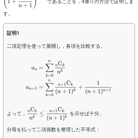
(
)
であることを，4通りの方法で証明しま
1
+
+
1
n
す。
証明1
二項定理を使って展開し，各項を比較する。
\begin{aligned} a_n &=
n
C
∑
n
k
=
a
n
k
n
=
0
k
n
C
1
∑
+
1
n
k
=
+
a
+
1
n
+
1
(
+
1
)
(
+
1
)
k
n
n
n
=
0
k
C
C
\dfrac{{}_n\mathrm{C}_{k}}
+
1
n
k
n
k
よって，
を示せば十分。
≤
(
+
1
)
{n^k}\leq\dfrac{{}_{n+1}\mathrm{C}_
k
k
n
n
{(n+1)^k}
分母を払って二項係数を整理した不等式：