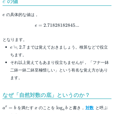
e
の値
e
e
の具体的な値は，
e
e = 2.71828182845...
=
2.71828182845...
e
となります。
e\fallingdotseq
≒
までは覚えておきましょう。検算などで役立
2.7
e
2.7
ちます。
それ以上覚えてもあまり役立ちませんが， 「フナ一鉢
二鉢一鉢二鉢至極惜しい」という有名な覚え方があり
ます。
なぜ「自然対数の底」というのか？
a^x=b
x
\log_a
を満たす
のことを
と書き，
対数
と呼ぶ
x
=
lo
g
a
b
x
b
a
b