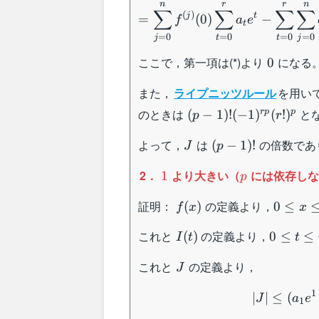
(0)\sum_{t=0}^ra_te^t-
n
r
r
n
∑
∑
∑
∑
\sum_{t=0}^r\sum_{j=0}^na_
(
)
j
t
=
(
0
)
−
f
a
e
t
(t)
=
0
=
0
=
0
=
0
t
t
j
j
0
ここで，第一項は(*)より
になる
0
また，
ライプニッツルール
を用い
(p-1)!
のときは
と
r
p
p
(
−
1
)!
(
−
1
)
(
!
)
p
r
(-1)^{rp}
J
(p-
よって，
は
の倍数であ
(r!)^p
(
−
1
)!
J
p
1)!
1
p
2．
より大きい（
には依存し
1
p
f(x)
0\leq
証明：
の定義より，
(
)
0
≤
f
x
x
x\leq
I(t)
0\leq
これと
の定義より，
r
(
)
0
≤
≤
I
t
t
t\leq
J
これと
の定義より，
r
J
1
∣
∣
≤
(
J
a
e
1