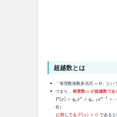
超越数とは
=0
「有理数係数多項式
」とい
=
0
\alpha
つまり，
複素数
が超越数であ
α
P(x)=q_nx^n+q_{n-
−
1
n
n
(
)
=
+
+
P
x
q
x
q
x
−
1
n
n
1}x^{n-
在）
1}+\cdots+q_1x+q_0
P(\alpha)\neq
に対しても
であると
(
)

=
0
P
α