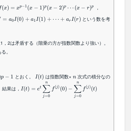
f(x)=x^{p-
I(t)=\displa
−
1
，
p
p
p
p
(
)
=
(
−
1
)
(
−
2
)
⋯
(
−
)
f
x
x
x
x
x
r
1}(x-
u}f(u)du
J=a_0I(0)+a_1I(1)+\cdots
という数を考
=
(
0
)
+
(
1
)
+
⋯
+
(
)
J
1)^p(x-
a
I
a
I
a
I
r
0
1
r
a_rI(r)
2)^p\cdots
(x-r)^p
1，2は矛盾する（階乗の方が指数関数より強い）。
ある。
I(t)
n
とおく。
は指数関数×
次式の積分なの
)
−
1
(
)
p
I
t
n
n
n
I(t)=e^t\displaystyle\sum_{j=0}^nf^{(j)}
∑
∑
(
)
(
)
。結果は，
j
j
t
(
)
=
(
0
)
−
(
)
I
t
e
f
f
t
(0)-\sum_{j=0}^nf^{(j)}(t)
=
0
=
0
j
j
a_tI(t)\\
^{(j)}