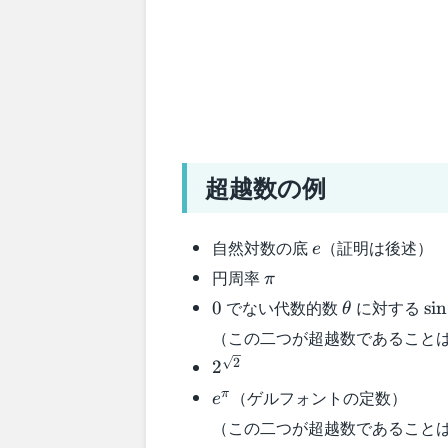
超越数の例
e
自然対数の底
（証明は後述）
e
\pi
円周率
π
0
\theta
\s
でない代数的数
に対する
0
sin
θ
（この二つが超越数であること
2^{\sqrt{2}}
2
2
e^{\pi}
（ゲルフォントの定数）
π
e
（この二つが超越数であること