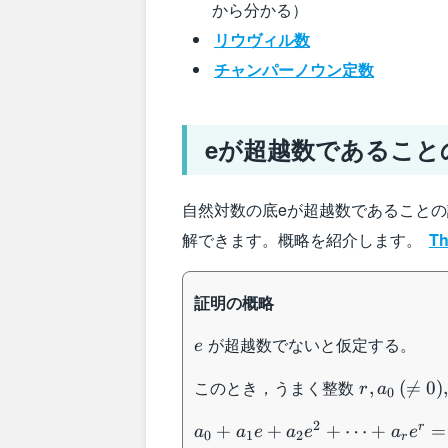
から分かる）
リウヴィル数
チャンパーノウン定数
eが超越数であること
自然対数の底eが超越数であること
解できます。概略を紹介します。
Th
証明の概略
e
が超越数でないと仮定する。
e
r,a_0\:(\n
このとき，うまく整数
,
(

=
0
)
r
a
0
0),a_1,\cd
a_0+a_1e+a_2e^2+\cdots
2
r
+
+
+
⋯
+
=
a
a
e
a
e
a
e
0
1
2
r