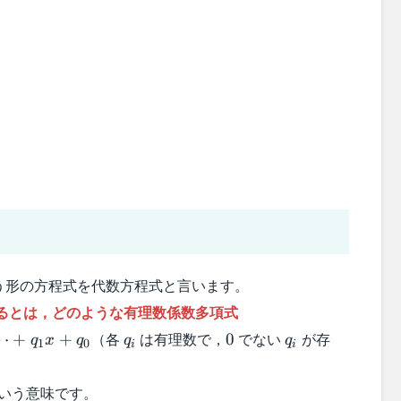
う形の方程式を代数方程式と言います。
るとは，どのような有理数係数多項式
q_i
0
q_i
（各
は有理数で，
でない
が存
⋯
+
+
0
q
x
q
q
q
1
0
i
i
いう意味です。