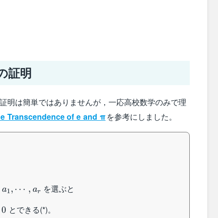
の証明
の証明は簡単ではありませんが，一応高校数学のみで理
e Transcendence of e and π
を参考にしました。
eq
を選ぶと
,
,
⋯
,
a
a
1
r
ots,a_r
とできる(*)。
0