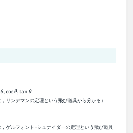
in\theta,\cos\theta,\tan\theta
,
cos
,
tan
θ
θ
θ
は，リンデマンの定理という飛び道具から分かる）
は，ゲルフォント=シュナイダーの定理という飛び道具