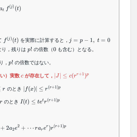
t\:f^{(j)}
(
)
j
(
)
a
f
t
t
。
f^{(j)}
j=p-
(
)
て
を実際に計算すると，
j
(
)
=
−
1
,
=
0
f
t
j
p
t
(t)
1,\;t=0
p!
0
なり，残りは
の倍数（
も含む）となる。
!
0
p
p!
り，
の倍数ではない。
!
p
c
|J| \leq c
+
1
ない）実数
が存在して，
r
p
∣
∣
≤
(
)
c
J
c
r
(r^{r+1})^p
|f(x)|\leq
(
+
1
)
のとき
r
p
≤
∣
(
)
∣
≤
r
f
x
r
r^{(r+1)p}
I(t) \leq
(
+
1
)
のとき
t
r
p
(
)
≤
r
I
t
t
e
r
te^tr^{(r+1)p}
|J| \leq (a_1 e^1 + 2a_2 e^2 + \cdots ra_r e^
2
(
+
1
)
r
r
p
+
2
+
⋯
)
a
e
r
a
e
r
2
r