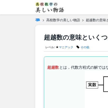
高校数学の美しい物語
超越数の意味
超越数の意味といくつ
レベル:
★
マニアック
その他
超越数
とは，代数方程式の解では