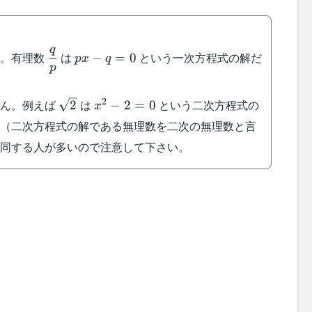
q
\dfrac{q}
px-
ん。有理数
は
という一次方程式の解だ
−
=
0
p
x
q
p
{p}
q=0
\sqrt{2}
x^2-
2
せん。例えば
は
という二次方程式の
2
−
2
=
0
x
2=0
ん（二次方程式の解である無理数を二次の無理数と言
混同する人が多いので注意して下さい。