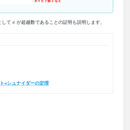
e
として
が超越数であることの証明も説明します。
e
ト=シュナイダーの定理