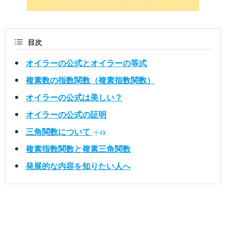
目次
オイラーの公式とオイラーの等式
複素数の指数関数（複素指数関数）
オイラーの公式は美しい？
オイラーの公式の証明
+\alpha
三角関数について
+
α
複素指数関数と複素三角関数
発展的な内容を知りたい人へ