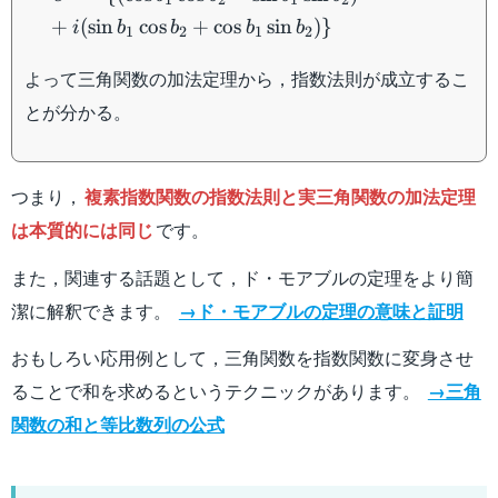
1
2
1
2
b_1+i\sin b_1)
+
(
sin
cos
+
cos
sin
)}
i
b
b
b
b
e^{a_2} (\cos
1
2
1
2
b_2+i\sin b_2)\\
よって三角関数の加法定理から，指数法則が成立するこ
&=e^{a_1+a_2}\
{(\cos b_1\cos b_2-
とが分かる。
\sin b_1\sin b_2)\\
&\quad +i(\sin
b_1\cos b_2+\cos
つまり，
複素指数関数の指数法則と実三角関数の加法定理
b_1\sin b_2)\}
は本質的には同じ
です。
\end{aligned}
また，関連する話題として，ド・モアブルの定理をより簡
潔に解釈できます。
→ド・モアブルの定理の意味と証明
おもしろい応用例として，三角関数を指数関数に変身させ
ることで和を求めるというテクニックがあります。
→三角
関数の和と等比数列の公式