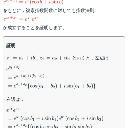
e^{(a+bi)}=e^a(\cos
(
+
)
a
bi
a
=
(
cos
+
sin
)
e
e
b
i
b
b+i\sin b)
をもとに，複素指数関数に対しても指数法則
e^{z_1+z_2}=e^{z_1}e^{z_2}
+
z
z
z
z
=
1
2
1
2
e
e
e
が成立することを証明します。
証明
z_1=a_1+ib_1,
とおくと，左辺は
=
+
,
=
+
z
a
i
b
z
a
i
b
1
1
1
2
2
2
z_2=a_2+ib_2
+
z
z
\begin{aligned} &e^{z_1+z_2}\\
1
2
e
&=e^{a_1+a_2+i(b_1+b_2)}\\
+
+
(
+
)
a
a
i
b
b
=
1
2
1
2
e
&=e^{a_1+a_2}\
+
a
a
=
{
cos
(
+
)
+
sin
(
+
)}
1
2
e
b
b
i
b
b
1
2
1
2
{\cos(b_1+b_2)+i\sin(b_1+b_2)\}
\end{aligned}
右辺は，
z
z
\begin{aligned}
1
2
e
e
&e^{z_1}e^{z_2}\\
a
a
=
(
cos
+
sin
)
(
cos
+
sin
)
1
2
e
b
i
b
e
b
i
b
1
1
2
2
&=e^{a_1} (\cos
+
a
a
=
{(
cos
cos
−
sin
sin
)
1
2
e
b
b
b
b