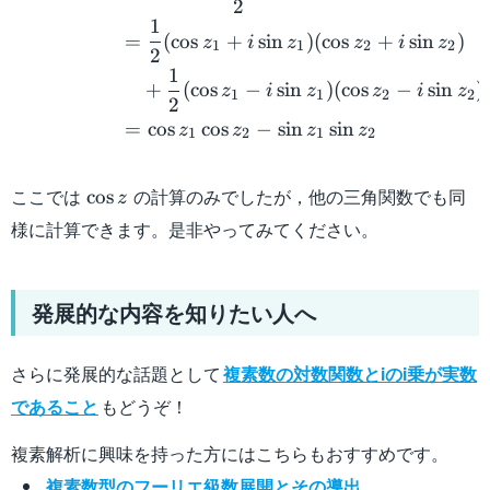
2
1
=
(
cos
+
sin
)
(
cos
+
sin
)
z
i
z
z
i
z
1
1
2
2
2
1
+
(
cos
−
sin
)
(
cos
−
sin
)
z
i
z
z
i
z
1
1
2
2
2
=
cos
cos
−
sin
sin
z
z
z
z
1
2
1
2
\cos
ここでは
の計算のみでしたが，他の三角関数でも同
cos
z
z
様に計算できます。是非やってみてください。
発展的な内容を知りたい人へ
さらに発展的な話題として
複素数の対数関数とiのi乗が実数
であること
もどうぞ！
複素解析に興味を持った方にはこちらもおすすめです。
複素数型のフーリエ級数展開とその導出