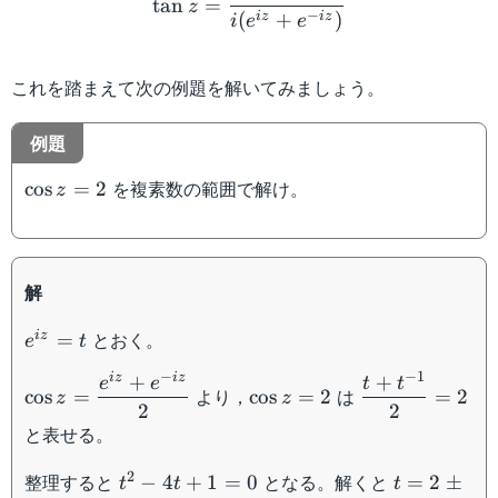
tan
=
z
−
(
+
)
i
z
i
z
i
e
e
これを踏まえて次の例題を解いてみましょう。
例題
\cos
を複素数の範囲で解け。
cos
=
2
z
z =
2
解
e^{iz}
とおく。
i
z
=
e
t
= t
−
−
1
i
z
i
z
+
+
\cos z
\cos
\dfrac{t
e
e
t
t
より，
は
cos
=
cos
=
2
=
2
z
z
=\dfrac{e^{iz}
z =
+
2
2
と表せる。
+ e^{-iz}}{2}
2
t^{-1}}
{2} = 2
t^2
t = 2
2
整理すると
となる。解くと
−
4
+
1
=
0
=
2
±
t
t
t