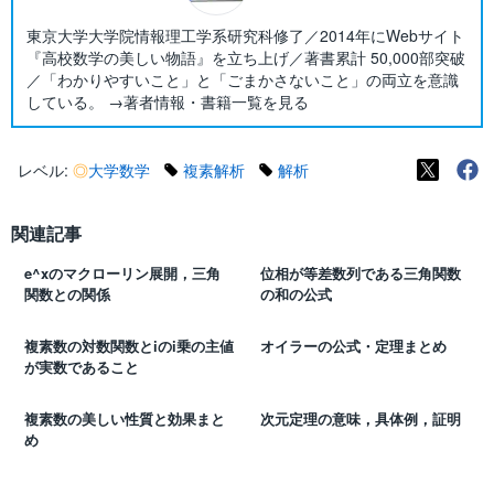
東京大学大学院情報理工学系研究科修了／2014年にWebサイト
『高校数学の美しい物語』を立ち上げ／著書累計 50,000部突破
／「わかりやすいこと」と「ごまかさないこと」の両立を意識
している。 →著者情報・書籍一覧を見る
レベル:
◎
大学数学
複素解析
解析
関連記事
e^xのマクローリン展開，三角
位相が等差数列である三角関数
関数との関係
の和の公式
複素数の対数関数とiのi乗の主値
オイラーの公式・定理まとめ
が実数であること
複素数の美しい性質と効果まと
次元定理の意味，具体例，証明
め