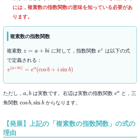
には，複素数の指数関数の意味を知っている必要があ
ります。
複素数の指数関数
z=a+bi
e^z
複素数
に対して，指数関数
は以下の式
z
=
+
z
a
bi
e
で定義される：
e^{(a+bi)}=e^a(\cos
(
+
)
a
bi
a
=
(
cos
+
sin
)
e
e
b
i
b
b+i\sin b)
a,b
e^a
ただし，
は実数です。右辺は実数の指数関数
と，三
a
,
a
b
e
\cos
角関数
からなります。
cos
,
sin
b
b
b,\sin
b
【発展】上記の「複素数の指数関数」の式の
理由