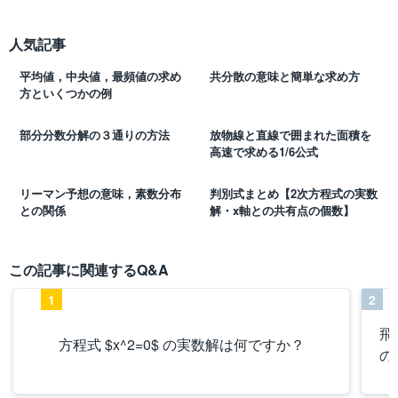
人気記事
平均値，中央値，最頻値の求め
共分散の意味と簡単な求め方
方といくつかの例
部分分数分解の３通りの方法
放物線と直線で囲まれた面積を
高速で求める1/6公式
リーマン予想の意味，素数分布
判別式まとめ【2次方程式の実数
との関係
解・x軸との共有点の個数】
この記事に関連するQ&A
1
2
飛
方程式 $x^2=0$ の実数解は何ですか？
の