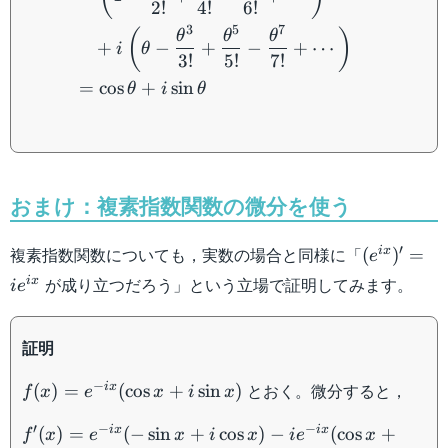
2
!
4
!
6
!
3
5
7
(
)
θ
θ
θ
+
−
+
−
+
⋯
i
θ
3
!
5
!
7
!
=
cos
+
sin
θ
i
θ
おまけ：複素指数関数の微分を使う
(e^{ix})'=
′
複素指数関数についても，実数の場合と同様に「
i
x
(
)
=
e
が成り立つだろう」という立場で証明してみます。
i
x
i
e
証明
f(x)=e^{-
−
とおく。微分すると，
i
x
(
)
=
(
cos
+
sin
)
f
x
e
x
i
x
ix}(\cos
f'(x)=e^{-
′
−
−
x+i\sin
i
x
i
x
(
)
=
(
−
sin
+
cos
)
−
(
cos
+
f
x
e
x
i
x
i
e
x