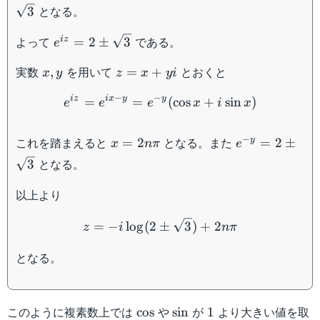
- 4t
\pm
となる。
3
+
\sqrt{3}
1=0
e^{iz}
よって
である。
i
z
=
2
±
3
e
= 2
x,y
z
実数
を用いて
とおくと
\pm
,
=
+
x
y
z
x
y
i
=
\sqrt{3}
e^{iz} = e^{ix - y} = e^{-y
−
−
i
z
i
x
y
y
=
x+
=
(
cos
+
sin
)
e
e
e
x
i
x
yi
x =
e^{-y}
−
これを踏まえると
となる。また
y
=
2
=
2
±
x
nπ
e
2n\pi
= 2
となる。
3
\pm
\sqrt{3}
以上より
z = -i \log (2\pm \sqrt{3
=
−
lo
g
(
2
±
3
)
+
2
z
i
nπ
となる。
\cos
\sin
1
このように複素数上では
や
が
より大きい値を取
cos
sin
1