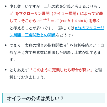
e^
少し難しいですが，上記の式を定義と考えるよりも，
をマクローリン展開（テイラー展開）によって定義
z
e
e^{(a+bi)}=e^a(\cos
(
+
)
して，そこから
を導く
a
bi
a
=
(
cos
+
sin
)
e
e
b
i
b
b+i\sin b)
と考えることが多いです。（詳しくは
e^xのマクローリ
ン展開，三角関数との関係
をどうぞ）
e^z
つまり，実数の場合の指数関数
を解析接続という自
z
e
然な考え方で複素数に拡張した結果，上式が出てきま
す。
とりあえず
「このように定義したら都合が良い」
と理
解しておきましょう。
オイラーの公式は美しい？