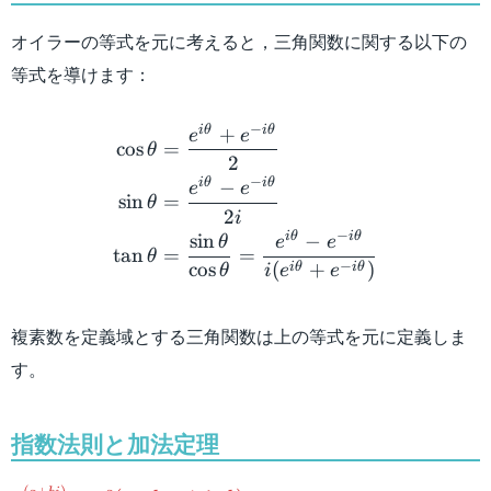
オイラーの等式を元に考えると，三角関数に関する以下の
等式を導けます：
\begin{aligned} \cos \the
−
i
θ
i
θ
+
e
e
cos
=
θ
2
−
i
θ
i
θ
−
e
e
sin
=
θ
2
i
−
i
θ
i
θ
sin
−
θ
e
e
tan
=
=
θ
−
cos
(
+
)
i
θ
i
θ
θ
i
e
e
複素数を定義域とする三角関数は上の等式を元に定義しま
す。
指数法則と加法定理