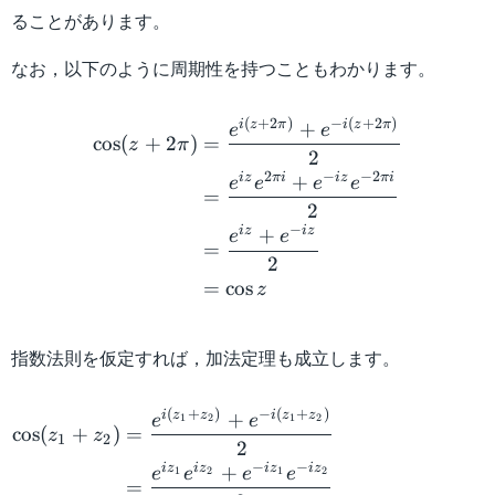
ることがあります。
なお，以下のように周期性を持つこともわかります。
\begin{aligned} \cos (z +
(
+
2
)
−
(
+
2
)
i
z
π
i
z
π
+
e
e
cos
(
+
2
)
=
z
π
2
2
−
−
2
i
z
πi
i
z
πi
+
e
e
e
e
=
2
−
i
z
i
z
+
e
e
=
2
=
cos
z
指数法則を仮定すれば，加法定理も成立します。
\begin{aligned} \cos (z_1
(
+
)
−
(
+
)
i
z
z
i
z
z
+
1
2
1
2
e
e
cos
(
+
)
=
z
z
1
2
2
−
−
i
z
i
z
i
z
i
z
+
1
2
1
2
e
e
e
e
=