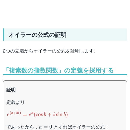
オイラーの公式の証明
2つの立場からオイラーの公式を証明します。
「複素数の指数関数」の定義を採用する
証明
定義より
e^{(a+bi)}=e^a(\cos
(
+
)
a
bi
a
=
(
cos
+
sin
)
e
e
b
i
b
b+i\sin b)
a=0
であったから，
とすればオイラーの公式：
=
0
a