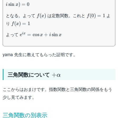
ix}(-\sin
x)
sin
)
=
0
i
x
x+i\cos
x)-ie^{-
f(x)
f(0)=1
となる。よって
は定数関数。これと
よ
(
)
(
0
)
=
1
f
x
f
ix}(\cos
f(x)=1
り
(
)
=
1
f
x
x+i\sin
x)=0
e^{ix}=\cos
よって
i
x
=
cos
+
sin
e
x
i
x
x+i\sin x
yama 先生に教えてもらった証明です。
+\alpha
三角関数について
+
α
ここからはおまけです。指数関数と三角関数の関係をもう
少し見てみます。
三角関数の別表示