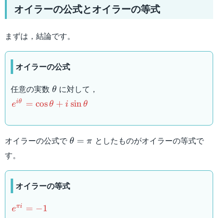
オイラーの公式とオイラーの等式
まずは，結論です。
オイラーの公式
\theta
任意の実数
に対して，
θ
e^{i\theta}=\cos\theta+i\sin\theta
i
θ
=
cos
+
sin
e
θ
i
θ
\theta=\pi
オイラーの公式で
としたものがオイラーの等式で
=
θ
π
す。
オイラーの等式
e^{\pi
πi
=
−
1
e
i}=-1