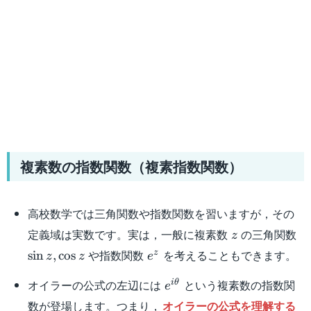
複素数の指数関数（複素指数関数）
高校数学では三角関数や指数関数を習いますが，その
z
\s
定義域は実数です。実は，一般に複素数
の三角関数
z
z,
e^z
や指数関数
を考えることもできます。
z
sin
,
cos
z
z
e
z
e^{i\theta}
オイラーの公式の左辺には
という複素数の指数関
i
θ
e
数が登場します。つまり，
オイラーの公式を理解する