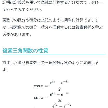
証明は定義式を用いて単純に計算するだけなので，ぜひ一
度やってみてください。
実数での微分や積分は上記のように簡単に計算できます
が，複素数での微分，積分を理解するには複素解析を学ぶ
必要があります。
複素三角関数の性質
前述した通り複素数上で三角関数は次のように定義しま
す。
\begin{aligned} \cos z &=
−
i
z
i
z
+
e
e
cos
=
z
2
−
i
z
i
z
−
e
e
sin
=
z
2
i
−
i
z
i
z
−
e
e