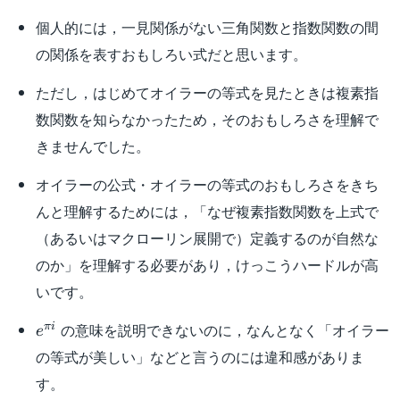
個人的には，一見関係がない三角関数と指数関数の間
の関係を表すおもしろい式だと思います。
ただし，はじめてオイラーの等式を見たときは複素指
数関数を知らなかったため，そのおもしろさを理解で
きませんでした。
オイラーの公式・オイラーの等式のおもしろさをきち
んと理解するためには，「なぜ複素指数関数を上式で
（あるいはマクローリン展開で）定義するのが自然な
のか」を理解する必要があり，けっこうハードルが高
いです。
e^{\pi
の意味を説明できないのに，なんとなく「オイラー
πi
e
i}
の等式が美しい」などと言うのには違和感がありま
す。