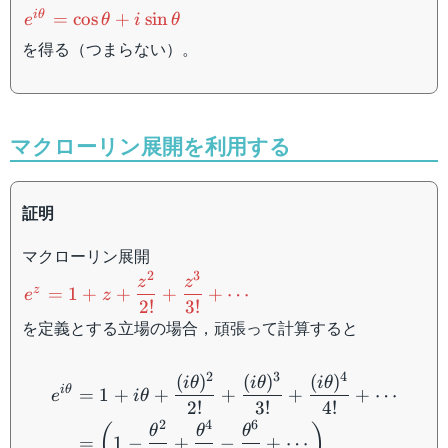
e^{i\theta}=\cos\theta+i\sin\theta
i
θ
=
cos
+
sin
e
θ
i
θ
を得る（つまらない）。
マクローリン展開を利用する
証明
マクローリン展開
2
3
e^z=1+z+\dfrac{z^2}
z
z
z
=
1
+
+
+
+
⋯
e
z
{2!}+\dfrac{z^3}
2
!
3
!
を定義とする立場の場合，頑張って計算すると
{3!}+\cdots
\begin{aligned} e^{i\thet
2
3
4
(
)
(
)
(
)
i
θ
i
θ
i
θ
i
θ
=
1
+
+
+
+
+
⋯
e
i
θ
2
!
3
!
4
!
2
4
6
(
)
θ
θ
θ
=
1
−
+
−
+
⋯