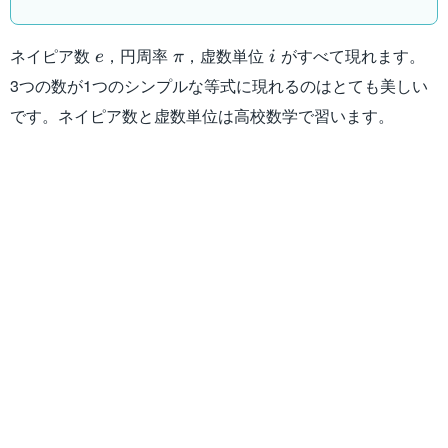
e
\pi
i
ネイピア数
，円周率
，虚数単位
がすべて現れます。
e
π
i
3つの数が1つのシンプルな等式に現れるのはとても美しい
です。ネイピア数と虚数単位は高校数学で習います。