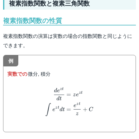
複素指数関数と複素三角関数
複素指数関数の性質
複素指数関数の演算は実数の場合の指数関数と同じように
できます。
例
実数での
微分, 積分
\begin{aligned} \dfrac{d
z
t
d
e
z
t
=
z
e
d
t
z
t
e
∫
z
t
=
+
e
d
t
C
z