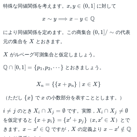
x,y
特殊な同値関係を考えます。
に対して
,
∈
(
0
,
1
]
x
y
\in
x \sim y \Longrightarrow
Q
∼
⟹
(0,1]
−
∈
x
y
x
y
(0,1]
により同値関係を定めます。この商集合
の代表
(
0
,
1
]
/
∼
/
X
元の集合を
とおきます。
X
\sim
X
がルベーグ可測集合と仮定しましょう。
X
\mathbb{Q}
Q
とおきましょう。
∩
[
0
,
1
]
=
{
,
,
⋯
}
p
p
1
2
\cap [0,1] =
X_n = \{ \{ x + p_n \} \
\{ p_1 , p_2,
=
{{
+
}
∣
∈
}
X
x
p
x
X
n
n
\cdots \}
\{
x
（ただし
で
の小数部分を表すこととします。）
{
}
x
x
x
i
X_i \cap
X_i \cap
のとき
です。実際，
\}

=
∩
=
∅
∩

=
∅
i
j
X
X
X
X
i
j
i
j
\neq
X_j =
X_j \neq
\{
x,x'
′
′
を仮定すると
（
）とで
{
+
}
=
{
+
}
,
∈
x
p
x
p
x
x
X
i
j
j
\emptyset
\emptyset
x
\in
x-x' \in
X
x - x' \notin
′
′
Q
Q
きます。
ですが，
の定義より
−
∈
−
∈
/
x
x
X
x
x
+
X
\mathbb{Q}
\mathbb{Q