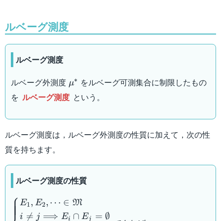
ルベーグ測度
ルベーグ測度
\mu^*
∗
ルベーグ外測度
をルベーグ可測集合に制限したもの
μ
を
ルベーグ測度
という。
ルベーグ測度は，ルベーグ外測度の性質に加えて，次の性
質を持ちます。
ルベーグ測度の性質
⎧
\begin{cases} E_1 , E_2
,
,
⋯
∈
E
E
M
1
2
, \cdots \in

=
⟹
∩
=
∅
i
j
E
E
i
j