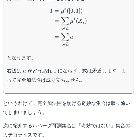
\begin{aligned} 1 &= \m
∗
1
=
([
0
,
1
])
μ
∑
∗
=
(
)
μ
X
i
Z
∈
i
∑
=
a
Z
∈
i
となります。
a
1
右辺は
がどうあれ
にならず，式は矛盾します。よ
1
a
って完全加法性は成り立ちません。
というわけで，完全加法性を妨げる奇妙な集合は取り除い
てしまいましょう。
次に紹介するルベーグ可測集合は「奇妙ではない」集合の
カテゴライズです。