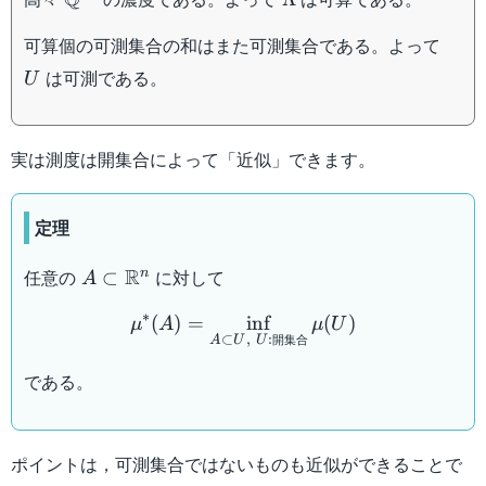
\Lambda}
U
可算個の可測集合の和はまた可測集合である。よって
は可測である。
U
実は測度は開集合によって「近似」できます。
定理
A \subset
R
任意の
に対して
n
⊂
A
\mathbb{R}^n
\mu^* (A) = \inf_{A \su
∗
(
)
=
in
f
(
)
μ
A
μ
U
開集合
⊂
,
:
A
U
U
である。
ポイントは，可測集合ではないものも近似ができることで