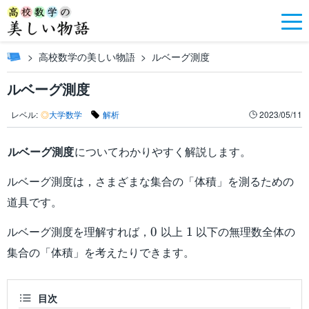
高校数学の美しい物語
ルベーグ測度
ルベーグ測度
レベル:
◎
大学数学
解析
2023/05/11
ルベーグ測度
についてわかりやすく解説します。
ルベーグ測度は，さまざまな集合の「体積」を測るための
道具です。
0
1
ルベーグ測度を理解すれば，
以上
以下の無理数全体の
0
1
集合の「体積」を考えたりできます。
目次