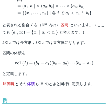
=
1
i
=
(
,
]
×
(
,
]
×
⋯
×
(
,
]
a
b
a
b
a
b
1
1
2
2
n
n
≦
各
で
=
{(
,
⋯
,
)
∣
<
}
x
x
i
a
x
b
1
n
i
i
i
I
\mathbb{R}^n
R
と表される集合
を（
内の）
区間
といいます。（ここ
n
I
(a_i,\infty)
でも
と考えます。）
(
,
∞
)
=
{
∣
<
}
a
x
a
x
i
i
i
i
= \{ x_i
2次元では長方形，3次元では直方体になります。
\mid a_i
< x_i \}
区間の体積を
\mathrm{vol} \ (I) = (b_1 
vol
(
)
=
(
−
)
(
−
)
⋯
(
−
)
I
b
a
b
a
b
a
1
1
2
2
n
n
と定義します。
\mathbb{R}
R
区間塊
とその
体積
も
のときと同様に定義します。
例