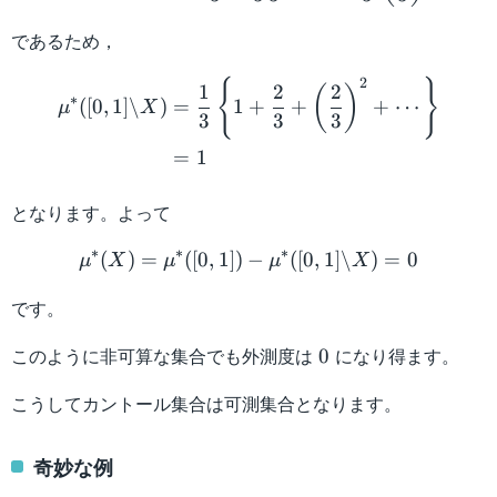
であるため，
\begin{aligned} \mu^* ([0
2
{
}
1
2
2
(
)
∗
([
0
,
1
]
\
)
=
1
+
+
+
⋯
μ
X
3
3
3
=
1
となります。よって
\mu^* (X) = \mu^* ([0,1])
∗
∗
∗
(
)
=
([
0
,
1
])
−
([
0
,
1
]
\
)
=
0
μ
X
μ
μ
X
です。
0
このように非可算な集合でも外測度は
になり得ます。
0
こうしてカントール集合は可測集合となります。
奇妙な例