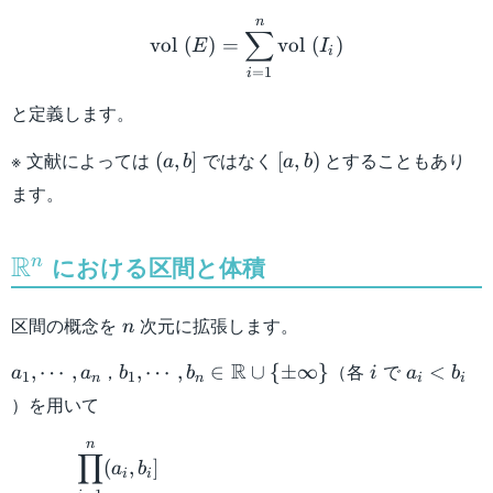
\mathfrak{F}
\mathrm{vol} \ (E) = \s
n
∑
vol
(
)
=
vol
(
)
E
I
i
=
1
i
と定義します。
(a,b]
[a,b)
※ 文献によっては
ではなく
とすることもあり
(
,
]
[
,
)
a
b
a
b
ます。
R
\mathbb{R}^n
における区間と体積
n
n
区間の概念を
次元に拡張します。
n
a_1,
b_1 , \cdots
i
a_i
R
，
（各
で
,
⋯
,
,
⋯
,
∈
∪
{
±
∞
}
<
a
a
b
b
i
a
b
1
1
n
n
i
i
\cdots
, b_n \in
<
）を用いて
, a_n
\mathbb{R}
b_i
\begin{aligned} &\prod_{i
\cup \{ \pm
n
∏
(
,
]
\infty \}
a
b
i
i