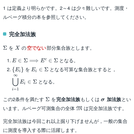
F
1 は定義より明らかです。2～4 は少々難しいです。測度・
ルベーグ積分の本を参照してください。
完全加法族
\Sigma
X
を
の
空でない
部分集合族とします。
Σ
X
E \in \Sigma
となる。
c
∈
Σ
⟹
∈
Σ
E
E
\Longrightarrow
\{
E_i \in
\displa
を
となる可算な集合族とすると，
{
}
∈
Σ
E
E
i
i
E^c \in \Sigma
E_i
\Sigma
\bigcu
∞
⋃
となる。
∈
Σ
\}
E_i \i
E
i
=
1
i
\Sigma
\boldsymbol
この2条件を満たす
を
完全加法族
もしくは
加法族
とい
Σ
σ
\mathfrak{M}
います。ルベーグ可測集合の全体
は完全加法族です。
M
完全加法族は今回これ以上掘り下げませんが，一般の集合
に測度を導入する際に活躍します。