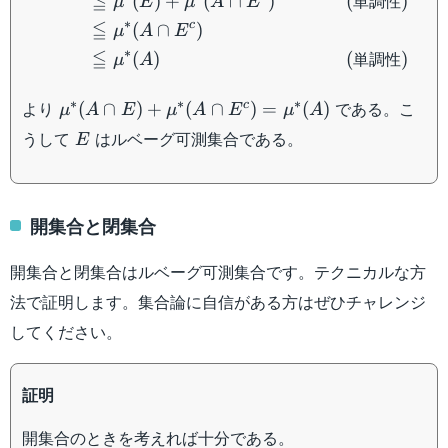
≦
単調性
(
)
+
(
∩
)
(
)
μ
E
μ
A
E
∗
≦
c
(
∩
)
μ
A
E
∗
≦
単調性
(
)
(
)
μ
A
\mu^*
∗
∗
∗
より
である。こ
c
(
∩
)
+
(
∩
)
=
(
)
μ
A
E
μ
A
E
μ
A
(A
E
うして
はルベーグ可測集合である。
E
\cap
E) +
\mu^*
(A
開集合と閉集合
\cap
E^c)
開集合と閉集合はルベーグ可測集合です。テクニカルな方
=
法で証明します。集合論に自信がある方はぜひチャレンジ
\mu^*
してください。
(A)
証明
開集合のときを考えれば十分である。