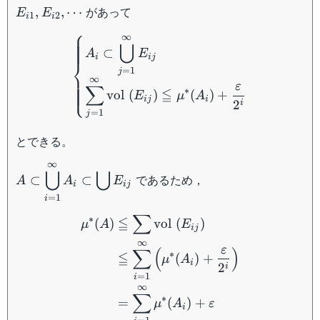
,
があって
,
,
⋯
E
E
1
2
i
i
E_{i2}
\begin{cases} \displaysty
⎧
,
∞
⋃
⊂
\cdots
A
E
i
ij
⎨
=
1
j
∞
ε
∑
⎩
∗
≦
vol
(
)
(
)
+
E
μ
A
ij
i
2
i
=
1
j
とできる。
∞
\displaystyle A \subset
⋃
⋃
であるため，
⊂
⊂
A
A
E
\bigcup_{i=1}^{\infty}
i
ij
=
1
i
A_i \subset \bigcup
\begin{aligned} \mu^* (A
∑
E_{ij}
∗
≦
(
)
vol
(
)
μ
A
E
ij
∞
ε
∑
(
)
∗
≦
(
)
+
μ
A
i
2
i
=
1
i
∞
∑
∗
=
(
)
+
μ
A
ε
i