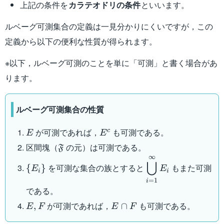
上記の条件を
カラテオドリの条件
といいます。
ルベーグ可測集合の定義は一見分かりにくいですが，この
定義から以下の便利な性質が得られます。
※以下，ルベーグ可測のことを単に「可測」と書く場合があ
ります。
ルベーグ可測集合の性質
E
E^c
が可測であれば，
も可測である。
c
E
E
\mathfrak{F}
区間塊（
の元）は可測である。
F
∞
\{
\displaystyle
⋃
を可測な集合の族とすると
もまた可測
{
}
E
E
E_i
\bigcup_{i=1}^{\
i
i
=
1
i
\}
E_i
である。
E,F
E
が可測であれば，
も可測である。
,
∩
E
F
E
F
\cap