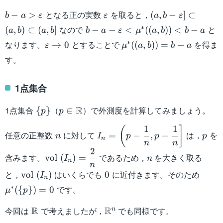
\mu^*
b-a >
\varepsilon
(a , b -
となる正の実数
を取ると，
−
>
(
,
−
]
⊂
b
a
ε
ε
a
b
ε
([a,b])
\varepsilon
\varepsilon]
b-a-
∗
なので
と
(
,
)
⊂
(
,
]
−
−
<
((
,
))
<
−
a
b
a
b
b
a
ε
μ
a
b
b
a
= b-a
\subset
\varepsilon
\varepsilon
\mu^{\ast}
∗
なります。
とすることで
を得ま
→
0
((
,
))
=
−
ε
μ
a
b
b
a
(a,b)
<
\to 0
((a,b)) = b-
\subset
す。
\mu^{\ast}
a
(a,b]
((a,b)) < b-
a
1点集合
\{
p \in
R
1点集合
（
）で外測度を計算してみましょう。
{
}
∈
p
p
p
\mathbb{R}
1
1
n
I_n =
p
(
]
\}
任意の正整数
に対して
は，
を
=
−
,
+
n
I
p
p
p
n
\left( p-
n
n
2
\dfrac{1}
\mathrm{vol}\
n
含みます。
であるため，
を大きく取る
vol
(
)
=
I
n
n
{n} , p +
(I_n) =
n
\mathrm{vol}\
0
\mu^
と，
はいくらでも
に近付きます。そのため
vol
(
)
0
\dfrac{1}
\dfrac{2}{n}
I
n
(I_n)
(\{ p
{n}
∗
です。
({
})
=
0
μ
p
\}) 
\right]
0
\mathbb{R}
\mathbb{R}^n
R
R
今回は
で考えましたが，
でも同様です。
n