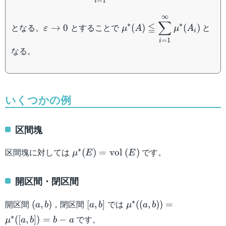
=
1
i
∞
\varepsilon
\displaystyle \mu^*
∑
∗
∗
≦
となる。
とすることで
と
→
0
(
)
(
)
ε
μ
A
μ
A
\to 0
(A) \leqq
i
=
1
i
\sum_{i=1}^{\infty}
なる。
\mu^* (A_i)
いくつかの例
区間塊
\mu^* (E) =
∗
区間塊に対しては
です。
(
)
=
vol
(
)
μ
E
E
\mathrm{vol}\
(E)
開区間・閉区間
(a,b)
[a,b]
\mu^*
∗
開区間
，閉区間
では
(
,
)
[
,
]
((
,
))
=
a
b
a
b
μ
a
b
((a,b))
∗
です。
([
,
])
=
−
μ
a
b
b
a
=