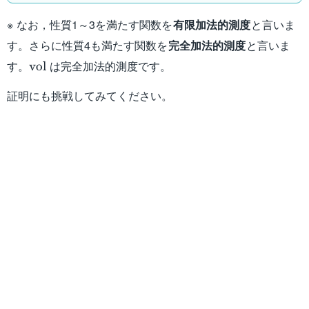
A_i \right) =
\end{cases}
\sum_{i=1}^{\infty}
※ なお，性質1～3を満たす関数を
有限加法的測度
と言いま
\mathrm{vol} \ (A_i)
す。さらに性質4も満たす関数を
完全加法的測度
と言いま
\mathrm{vol}
す。
は完全加法的測度です。
vol
証明にも挑戦してみてください。