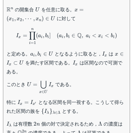
\mathbb{R}^n
U
x =
R
の開集合
を任意に取る。
n
=
U
x
(x_1,
に対して
(
,
,
⋯
,
)
∈
x
x
x
U
1
2
n
x_2,
I_x = \prod_{i=1}^{n} (a_
\cdots
n
∏
Q
=
(
,
]
(
,
∈
,
<
<
)
, x_n)
I
a
b
a
b
a
x
b
x
i
i
i
i
i
i
i
\in U
=
1
i
a_i,
I_x
x \in
と定める。
となるように取ると，
は
,
∈
∈
a
b
U
I
x
i
i
x
b_i
I_x
I_x
を満たす区間である。
は区間なので可測で
⊂
I
U
I
x
x
\in
\subse
ある。
U
U
⋃
U =
このとき
である。
=
U
I
x
\displaystyle
∈
x
U
\bigcup_{x
I_x =
特に
となる区間を同一視する。こうして得ら
=
I
I
\in U} I_x
′
x
x
I_{x'}
\{
れた区間の族を
とする。
{
}
I
∈
Λ
λ
λ
I_{\lambda}
I_{\lambda}
2n
\Lambda
は有理数
個の対で決定されるため，
の濃度は
\}_{\lambda
2
Λ
I
n
λ
\in
\mathbb{Q}^{2n}
\Lambda
2
Q
高々
の濃度である。よって
は可算である。
n
Λ