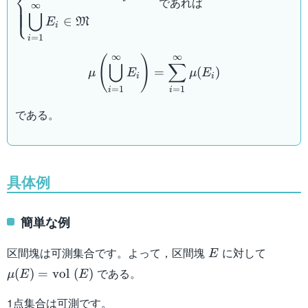
⎨
であれば
\mathfrak{M}\\ i \neq
∞
⎩
⋃
j \Longrightarrow E_i
∈
E
M
i
\cap E_j = \emptyset\\
=
1
i
\mu \left( \bigcup_{i=1}
\displaystyle
∞
∞
(
)
⋃
∑
\bigcup_{i=1}^{\infty}
=
(
)
μ
E
μ
E
i
i
E_i \in \mathfrak{M}
=
1
=
1
i
i
\end{cases}
である。
具体例
簡単な例
E
\mu (E
区間塊は可測集合です。よって，区間塊
に対して
E
\mathr
である。
(
)
=
vol
(
)
μ
E
E
(E)
1点集合は可測です。