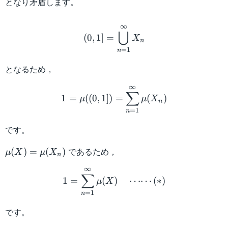
となり矛盾します。
p_i
\}
(0,1] = \bigcup_{n=1}^{\
∞
=
⋃
(
0
,
1
]
=
X
\{
n
x'
=
1
n
+
となるため，
p_j
1 = \mu ((0,1]) = \sum_
\}
∞
∑
1
=
((
0
,
1
])
=
(
)
μ
μ
X
n
=
1
n
です。
\mu
であるため，
(
)
=
(
)
μ
X
μ
X
n
(X) =
1 = \sum_{n=1}^{\infty} 
∞
\mu
∑
1
=
(
)
⋯⋯
(
∗
)
μ
X
(X_n)
=
1
n
です。