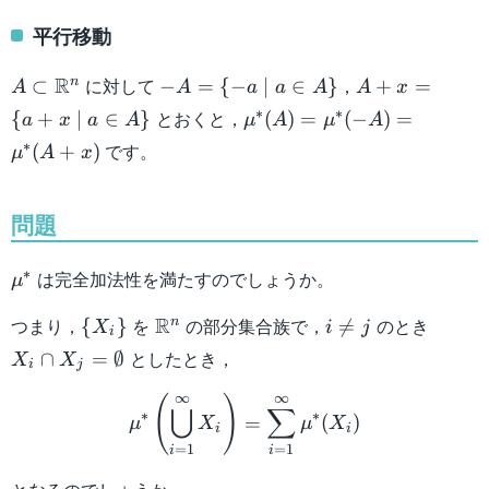
平行移動
A \subset
-A =
A+x
R
に対して
，
n
⊂
−
=
{
−
∣
∈
}
+
=
A
A
a
a
A
A
x
\mathbb{R}^n
\{ -a
= \{
\mu^*
∗
∗
とおくと，
{
+
∣
∈
}
(
)
=
(
−
)
=
a
x
a
A
μ
A
μ
A
\mid
a+x
(A) =
∗
です。
(
+
)
μ
A
x
a \in
\mid
\mu^*
A \}
a \in
(-A) =
A \}
\mu^*
問題
(A+x)
\mu^*
∗
は完全加法性を満たすのでしょうか。
μ
\{
\mathbb{R}^n
i
X_i \c
R
つまり，
を
の部分集合族で，
のとき
n
{
}

=
X
i
j
i
X_i
\neq
X_j =
としたとき，
∩
=
∅
X
X
i
j
\}
j
\empt
\mu^* \left( \bigcup_{i=
∞
∞
(
)
⋃
∑
∗
∗
=
(
)
μ
X
μ
X
i
i
=
1
=
1
i
i