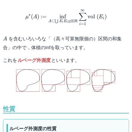
\mu^* (A) := \inf_{A \s
∞
∑
∗
(
)
:=
in
f
vol
(
)
μ
A
E
i
は区間
⊂
⋃
A
E
E
i
i
=
1
i
A
を含むいろいろな「（高々可算無限個の）区間の和集
A
合」の中で，体積のinfを取っています。
これを
ルベーグ外測度
といいます。
性質
ルベーグ外測度の性質