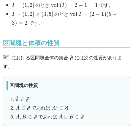
I =
\mathrm{vol}\
のとき
です。
=
(
1
,
2
]
vol
(
)
=
2
−
1
=
1
I
I
(1,2]
(I) = 2-1 =1
I =
\mathrm{vol}\
のとき
=
(
1
,
2
]
×
(
3
,
5
]
vol
=
(
2
−
1
)
(
5
−
I
I
(1,2]
I = (2-1)(5-
です。
3
)
=
2
\times
3)=2
(3,5]
区間塊と体積の性質
\mathbb{R}^n
\mathfrak{F}
R
における区間塊全体の集合
には次の性質がありま
n
F
す。
区間塊の性質
\emptyset \in
∅
∈
F
\mathfrak{F}
A \in
A^c \in
であれば
c
∈
∈
A
F
A
F
\mathfrak{F}
\mathfrak{F}
A,B \in
A \cup B \in
であれば
,
∈
∪
∈
A
B
F
A
B
F
\mathfrak{F}
\mathfrak{F}