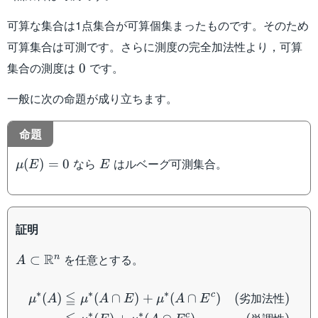
可算な集合は1点集合が可算個集まったものです。そのため
可算集合は可測です。さらに測度の完全加法性より，可算
0
集合の測度は
です。
0
一般に次の命題が成り立ちます。
命題
\mu
E
なら
はルベーグ可測集合。
(
)
=
0
μ
E
E
(E)
= 0
証明
A \subset
R
を任意とする。
n
⊂
A
\mathbb{R}^n
\begin{aligned} \mu^* (
∗
∗
∗
≦
c
劣加法性
(
)
(
∩
)
+
(
∩
)
(
)
μ
A
μ
A
E
μ
A
E
∗
∗
c