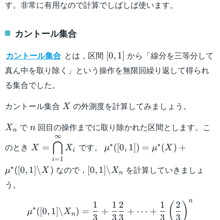
す。非常に有用なので計算でしばしば使います。
カントール集合
[0,1]
カントール集合
とは，区間
から「線分を三等分して
[
0
,
1
]
真ん中を取り除く」という操作を無限回繰り返して得られ
る集合でした。
X
カントール集合
の外測度を計算してみましょう。
X
X_n
n
で
回目の操作までに取り除かれた区間とします。こ
X
n
n
∞
\displaystyle X =
\mu^*
⋂
∗
∗
のとき
です。
=
([
0
,
1
])
=
(
)
+
X
X
μ
μ
X
\bigcap_{i=1}^{\infty}
([0,1]) =
i
=
1
i
X_i
\mu^*
[0,1]
∗
なので，
を計算していきましょ
([
0
,
1
]
\
)
[
0
,
1
]
\
μ
X
X
(X) +
n
\backslash
う。
\mu^*
X_n
([0,1]
\mu^* ([0,1] \backslash X
n
1
1
2
1
2
(
)
\backslash
∗
([
0
,
1
]
\
)
=
+
+
⋯
+
μ
X
n
3
3
3
3
3
X)