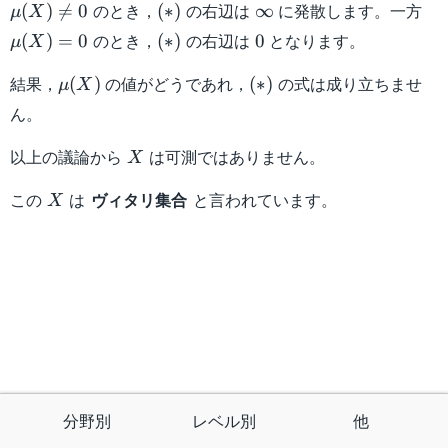
\mu
(\ast)
\infty
\m
のとき，
の右辺は
に発散します。一方
(
)

=
0
(
∗
)
∞
μ
X
(X)
(X
(\ast)
0
のとき，
の右辺は
となります。
(
)
=
0
(
∗
)
0
μ
X
\neq
= 
0
\mu
(\ast)
結果，
の値がどうであれ，
の式は成り立ちませ
(
)
(
∗
)
μ
X
(X)
ん。
X
以上の議論から
は可測ではありません。
X
X
この
は
ヴィタリ集合
と言われています。
X
分野別
レベル別
他