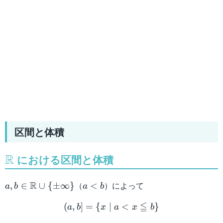
区間と体積
R
\mathbb{R}
における区間と体積
a,b \in
a
R
（
）によって
,
∈
∪
{
±
∞
}
<
a
b
a
b
\mathbb{R}
<
(a,b] = \{ x \mid a < x \l
≦
\cup \{ \pm
(
,
]
b
=
{
∣
<
}
a
b
x
a
x
b
\infty \}