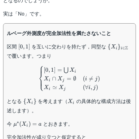
となるのでしょうか。
実は「No」です。
ルベーグ外測度が完全加法性を満たさないこと
[0,1]
\{ X_i \}_{
区間
を互いに交わりを持たず，同型な
[
0
,
1
]
{
}
X
Z
∈
i
i
\in
で覆います。つまり
\mathbb{Z
\begin{cases} [0,1] = \big
⎧
[
0
,
1
]
=
⋃
X
i
⎨
∩
=
∅
(

=
)
⎩
X
X
i
j
i
j
≃
(
∀
,
)
X
X
i
j
i
j
\{
X_i
となる
を考えます（
の具体的な構成方法は後
{
}
X
X
i
i
X_i
述します）。
\}
\mu^{\ast}
∗
今
とおきます。
(
)
=
μ
X
a
i
(X_i) = a
完全加法性が成り立つと仮定すると