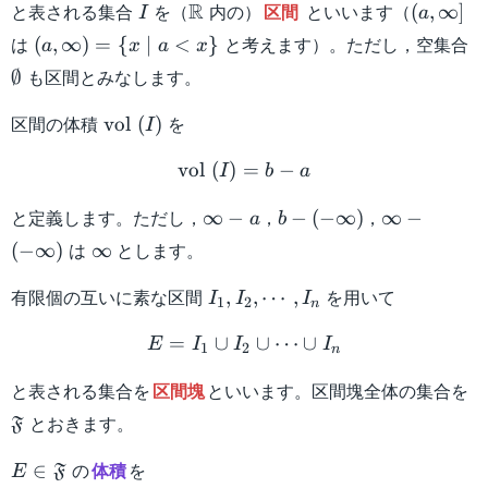
I
\mathbb{R}
(a,\infty
R
と表される集合
を（
内の）
区間
といいます（
(
,
∞
]
I
a
(a,\infty)
\
は
と考えます）。ただし，空集合
(
,
∞
)
=
{
∣
<
}
a
x
a
x
= \{ x
も区間とみなします。
∅
\mid a
< x \}
\mathrm{vol}
区間の体積
を
vol
(
)
I
\ (I)
\mathrm{vol} \ (I) = b-a
vol
(
)
=
−
I
b
a
\infty
b- (-
\infty
と定義します。ただし，
，
，
∞
−
−
(
−
∞
)
∞
−
a
b
- a
\infty)
- (-
\infty
は
とします。
(
−
∞
)
∞
\infty)
I_1 ,
有限個の互いに素な区間
を用いて
,
,
⋯
,
I
I
I
1
2
n
I_2 ,
E = I_1 \cup I_2 \cup \cd
=
\cdots
∪
∪
⋯
∪
E
I
I
I
1
2
n
, I_n
\
と表される集合を
区間塊
といいます。区間塊全体の集合を
とおきます。
F
E \in
の
体積
を
∈
E
F