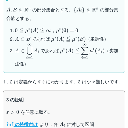
A,B
\mathbb{R}^n
\{
\mathbb{R}^
R
R
を
の部分集合とする。
を
の部分集
n
n
,
{
}
A
B
A
i
A_i
合族とする。
\}
0
\mu^*
∗
∗
≦
≦
，
0
(
)
∞
(
∅
)
=
0
μ
A
μ
\leqq
(\emptyset)
A
\mu^*
∗
∗
≦
であれば
（単調性）
⊂
(
)
(
)
A
B
μ
A
μ
B
\mu^*
= 0
\subset
(A)
∞
∞
\displaystyle A \subset
\displaystyle \mu^*
⋃
∑
(A)
∗
∗
≦
であれば
（劣加
⊂
(
)
(
)
B
\leqq
A
A
μ
A
μ
A
\bigcup_{i=1}^{\infty}
(A) \leqq
i
i
\leqq
\mu^*
=
1
=
1
i
i
A_i
\sum_{i=1}^{\infty}
\infty
法性）
(B)
\mu^* (A_i)
1，2 は定義からすぐにわかります。3 は少々難しいです。
3 の証明
\varepsilon
を任意に取る。
>
0
ε
> 0
\inf
A_i
E_{i1}
の特徴付け
より，各
に対して区間
in
f
A
i