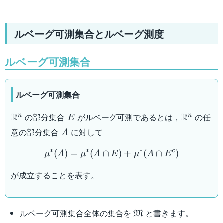
ルベーグ可測集合とルベーグ測度
ルベーグ可測集合
ルベーグ可測集合
\mathbb{R}^n
E
\mathbb
R
R
の部分集合
がルベーグ可測であるとは，
の任
n
n
E
A
意の部分集合
に対して
A
\mu^* (A) = \mu^* (A \c
∗
∗
∗
c
(
)
=
(
∩
)
+
(
∩
)
μ
A
μ
A
E
μ
A
E
が成立することを表す。
\mathfrak{M}
ルベーグ可測集合全体の集合を
と書きます。
M