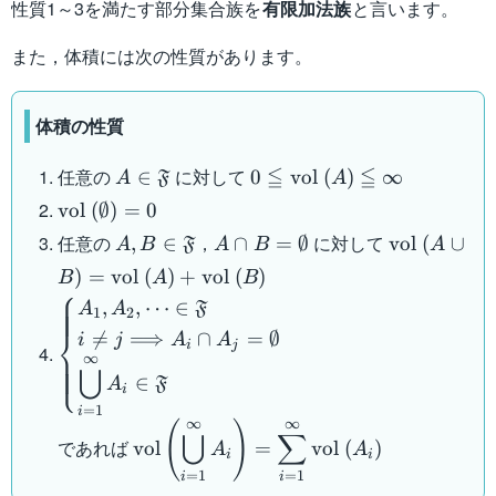
性質1～3を満たす部分集合族を
有限加法族
と言います。
また，体積には次の性質があります。
体積の性質
A \in
0 \leqq
≦
≦
任意の
に対して
∈
0
vol
(
)
∞
A
F
A
\mathfrak{F}
\mathrm{vol}
\mathrm{vol}
vol
(
∅
)
=
0
\ (A) \leqq
\ (\emptyset)
A,B \in
A \cap B
\mathrm{v
任意の
，
に対して
,
∈
∩
=
∅
vol
(
∪
A
B
F
A
B
A
\infty
= 0
\mathfrak{F}
=
\ (A \cup 
)
=
vol
(
)
+
vol
(
)
B
A
B
\emptyset
=
⎧
\begin{cases} A_1 , A_2
,
,
⋯
∈
A
A
F
\mathrm{v
1
2
, \cdots \in
⎨

=
⟹
∩
=
∅
\ (A) +
i
j
A
A
i
j
\mathfrak{F}\\ i \neq j
∞
\mathrm{v
⎩
⋃
\Longrightarrow A_i
∈
A
F
\ (B)
i
\cap A_j = \emptyset\\
=
1
i
∞
∞
(
)
\displaystyle
\displaystyle
⋃
∑
であれば
vol
=
vol
(
)
A
A
\mathrm{vol} \left(
\bigcup_{i=1}^{\infty}
i
i
=
1
=
1
\bigcup_{i=1}^{\infty}
i
i
A_i \in \mathfrak{F}