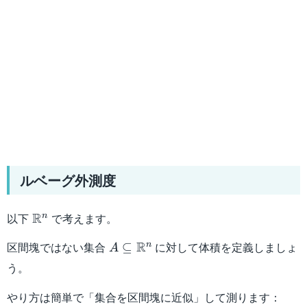
ルベーグ外測度
\mathbb{R}^n
R
以下
で考えます。
n
A\subseteq\mathbb{R}^n
R
区間塊ではない集合
に対して体積を定義しましょ
n
⊆
A
う。
やり方は簡単で「集合を区間塊に近似」して測ります：