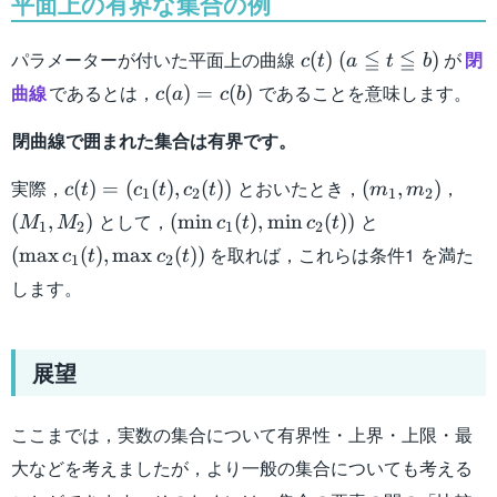
平面上の有界な集合の例
c(t)
≦
≦
パラメーターが付いた平面上の曲線
が
閉
(
)
(
)
c
t
a
t
b
\; (a
c(a)
曲線
であるとは，
であることを意味します。
(
)
=
(
)
c
a
c
b
\leqq
=
t
閉曲線で囲まれた集合は有界です。
c(b)
\leqq
b)
c(t)
(m_1
(M_
実際，
とおいたとき，
，
(
)
=
(
(
)
,
(
))
(
,
)
c
t
c
t
c
t
m
m
1
2
1
2
=
,
,
(\min
(\max
として，
と
(
,
)
(
min
(
)
,
min
(
))
M
M
c
t
c
t
1
2
1
2
(c_1
m_2)
M_2
c_1
c_1
を取れば，これらは条件1 を満た
(
max
(
)
,
max
(
))
c
t
c
t
(t) ,
1
2
(t) ,
(t) ,
c_2
します。
\min
\max
(t))
c_2
c_2
(t))
(t))
展望
ここまでは，実数の集合について有界性・上界・上限・最
大などを考えましたが，より一般の集合についても考える