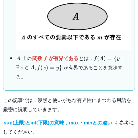
A
f
f(A)
上の
関数
が有界である
とは，
(
)
=
{
∣
A
f
f
A
y
= \{
が有界であることを意味す
∃
∈
,
(
)
=
}
x
A
f
x
y
y
る。
\mid
\exists
x \in
A ,
この記事では，漠然と使いがちな有界性にまつわる用語を
f(x) =
厳密に説明していきます。
y \}
sup(上限)とinf(下限)の意味，max・minとの違い
も参考に
してください。