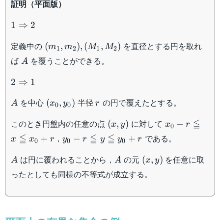
証明（平面版）
1
1
⇒
2
\Rightarrow
(m_1
定義中の
を直径とする円を取れ
2
(
,
)
,
(
,
)
m
m
M
M
1
2
1
2
,
A
ば
を覆うことができる。
A
m_2)
,
2
2
⇒
1
(M_1
\Rightarrow
,
A
(x_0,y_0)
r
を中心
半径
の円で覆えたとする。
1
(
,
)
A
x
y
r
0
0
M_2)
(x,y)
x_0 -
≦
このとき円盤内の任意の点
に対して
(
,
)
−
x
y
x
r
0
r
y_0 -
≦
≦
≦
，
である。
+
−
+
x
x
r
y
r
y
y
r
0
0
0
\leqq
r
x
A
A
(x,y)
は円に覆われることから，
の元
を任意に取
\leqq
(
,
)
A
A
x
y
\leqq
y
ったとしても同様の不等式が成立する。
x_0
\leqq
+r
y_0
+r