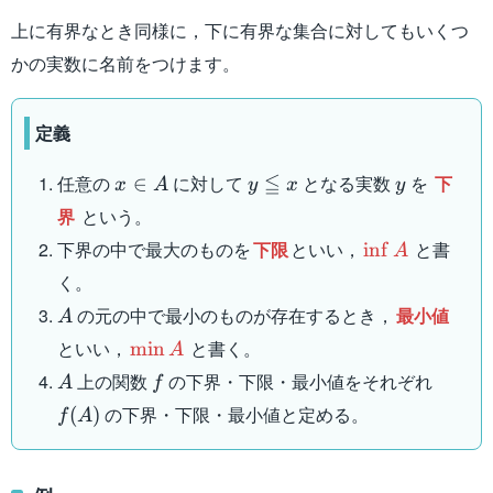
上に有界なとき同様に，下に有界な集合に対してもいくつ
かの実数に名前をつけます。
定義
x\in
y
y
≦
任意の
に対して
となる実数
を
下
∈
x
A
y
x
y
A
\leqq
界
という。
x
\inf
下界の中で最大のものを
下限
といい，
と書
in
f
A
A
く。
A
の元の中で最小のものが存在するとき，
最小値
A
\min
といい，
と書く。
min
A
A
A
f
f(A)
上の関数
の下界・下限・最小値をそれぞれ
A
f
の下界・下限・最小値と定める。
(
)
f
A