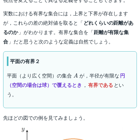
実数における有界な集合には，上界と下界が存在します
が，これらの差の絶対値を取ると「
どれくらいの距離があ
るのか
」がわかります。有界な集合を「
距離が有限な集
合
」だと思うと次のような定義は自然でしょう。
平面の有界２
A
平面（より広く空間）の集合
が，半径が有限な
円
A
（空間の場合は球）で覆えるとき
，
有界である
とい
う。
先ほどの図での例を見てみましょう。