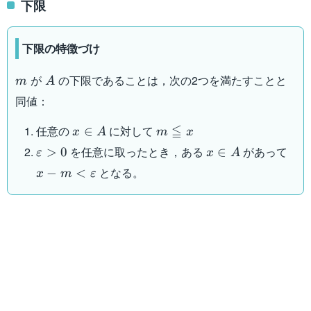
下限
下限の特徴づけ
m
A
が
の下限であることは，次の2つを満たすことと
m
A
同値：
x
m
≦
任意の
に対して
∈
x
A
m
x
\in
\leqq
\varepsilon
x
x -
を任意に取ったとき，ある
があって
>
0
∈
ε
x
A
A
x
> 0
\in
\var
となる。
−
<
x
m
ε
A