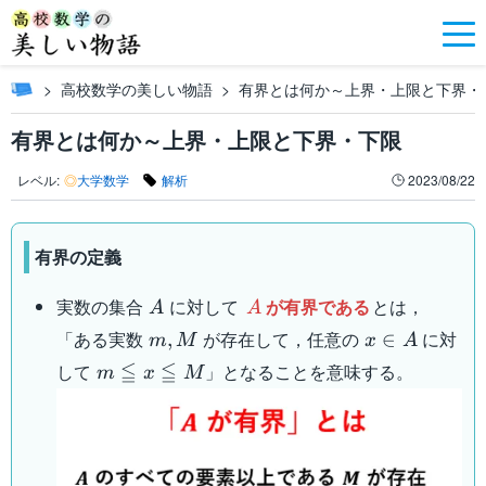
高校数学の美しい物語
有界とは何か～上界・上限と下界・
有界とは何か～上界・上限と下界・下限
レベル:
◎
大学数学
解析
2023/08/22
有界の定義
A
A
実数の集合
に対して
が有界である
とは，
A
A
m,M
x\in
「ある実数
が存在して，任意の
に対
,
∈
m
M
x
A
A
m\leqq
≦
≦
して
」となることを意味する。
m
x
M
x\leqq
M