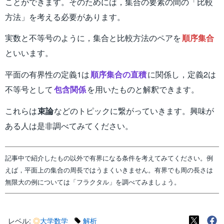
ことができます。そのためには，集合の要素の間の「比較
方法」を考える必要があります。
実数と不等号のように，集合と比較方法のペアを
順序集合
といいます。
平面の有界性の定義1は
順序集合の直積
に関係し，定義2は
不等号として
包含関係
を用いたものと解釈できます。
これらは
束論
などのトピックに繋がっていきます。興味が
ある人は是非調べてみてください。
記事中で紹介したもの以外で有界になる条件を考えてみてください。例
えば，平面上の集合の周長ではうまくいきません。有界でも周の長さは
無限大の例については「フラクタル」を調べてみましょう。
レベル:
◎
大学数学
解析