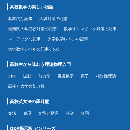
高校数学の美しい物語
基本的な記事
入試対策の記事
最難関大学受験対策の記事
数学オリンピック対策の記事
マニアックな記事
大学数学レベルの記事
大学数学レベルの記事その2
高校生から味わう理論物理入門
力学
波動
熱力学
電磁気学
原子
相対性理論
高校と大学の架け橋
高校英文法の羅針盤
文法
表現
文型と動詞
時制
分詞
Q&A掲示板 アンサーズ