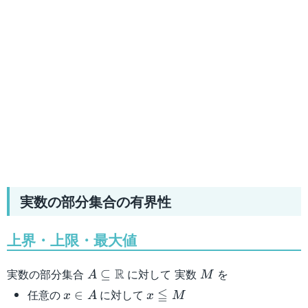
実数の部分集合の有界性
上界・上限・最大値
A\subseteq\mathbb{R}
M
R
実数の部分集合
に対して 実数
を
⊆
A
M
x
x
≦
任意の
に対して
∈
x
A
x
M
\in
\leqq