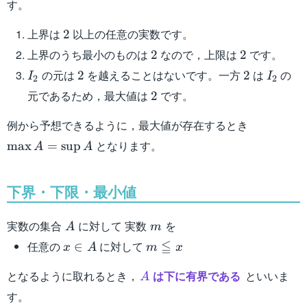
す。
\mathbb{R}
\mid 1 \leqq
2
上界は
以上の任意の実数です。
2
x \leqq 2 \}
2
2
上界のうち最小のものは
なので，上限は
です。
2
2
I_2
2
2
I_2
の元は
を越えることはないです。一方
は
の
2
2
I
I
2
2
2
元であるため，最大値は
です。
2
\max
例から予想できるように，最大値が存在するとき
A =
となります。
max
=
sup
A
A
\sup
A
下界・下限・最小値
A
m
実数の集合
に対して 実数
を
A
m
x
m
≦
任意の
に対して
∈
x
A
m
x
\in
\leqq
A
となるように取れるとき，
は下に有界である
といいま
A
x
A
す。