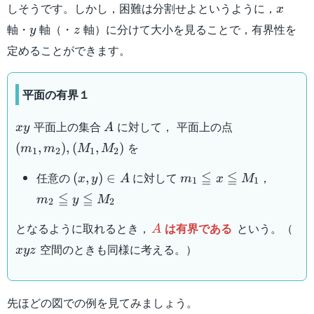
x
しそうです。しかし，困難は分割せよというように，
x
y
z
軸・
軸（・
軸）に分けて大小を見ることで，有界性を
y
z
定めることができます。
平面の有界１
xy
A
(m_1
平面上の集合
に対して， 平面上の点
x
y
A
,
を
(
,
)
,
(
,
)
m
m
M
M
1
2
1
2
m_2)
,
(x,y)
m_1
m_2
≦
≦
任意の
に対して
，
(
,
)
∈
x
y
A
m
x
M
1
1
(M_1
\in
\leqq
\leqq
≦
≦
m
y
M
2
2
,
A
x
y
M_2)
\leqq
\leqq
A
xyz
となるように取れるとき，
は有界である
という。（
A
M_1
M_2
空間のときも同様に考える。）
x
yz
先ほどの図での例を見てみましょう。