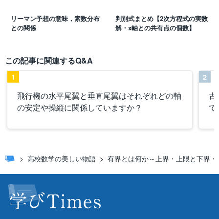
リーマン予想の意味，素数分布
判別式まとめ【2次方程式の実数
との関係
解・x軸との共有点の個数】
この記事に関連するQ&A
1
2
飛行機の水平尾翼と垂直尾翼はそれぞれどの軸
古
の安定や操縦に関係していますか？
で
高校数学の美しい物語
有界とは何か～上界・上限と下界・