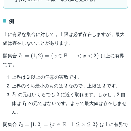
例
上に有界な集合に対して，上限は必ず存在しますが，最大
値は存在しないことがあります。
I_1 = (1,2)
R
開集合
は上に有界
=
(
1
,
2
)
=
{
∈
∣
1
<
<
2
}
I
x
x
1
= \{ x \in
です。
\mathbb{R}
\mid 1 < x
2
上界は
以上の任意の実数です。
2
< 2 \}
2
2
上界のうち最小のものは
なので，上限は
です。
2
2
I_1
2
2
の元はいくらでも
に近く取れます。しかし，
自
2
2
I
1
I_1
体は
の元ではないです。よって最大値は存在しませ
I
1
ん。
I_2 = [1,2] =
R
≦
≦
閉集合
は上に有界で
=
[
1
,
2
]
=
{
∈
∣
1
2
}
I
x
x
2
\{ x \in