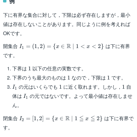
例
下に有界な集合に対して，下限は必ず存在しますが，最小
値は存在しないことがあります。同じように例を考えれば
OKです。
I_1 = (1,2)
R
開集合
は下に有界
=
(
1
,
2
)
=
{
∈
∣
1
<
<
2
}
I
x
x
1
= \{ x \in
です。
\mathbb{R}
\mid 1 < x
1
下界は
以下の任意の実数です。
1
< 2 \}
1
1
下界のうち最大のものは
なので，下限は
です。
1
1
I_1
1
1
の元はいくらでも
に近く取れます。しかし，
自
1
1
I
1
I_1
体は
の元ではないです。よって最小値は存在しませ
I
1
ん。
I_2 = [1,2] =
R
≦
≦
閉集合
は下に有界で
=
[
1
,
2
]
=
{
∈
∣
1
2
}
I
x
x
2
\{ x \in
す。
\mathbb{R}