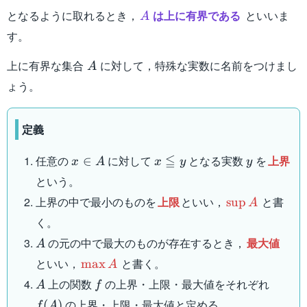
A
となるように取れるとき，
は上に有界である
といいま
A
M
A
す。
A
上に有界な集合
に対して，特殊な実数に名前をつけまし
A
ょう。
定義
x\in
x
y
≦
任意の
に対して
となる実数
を
上界
∈
x
A
x
y
y
A
\leqq
という。
y
\sup
上界の中で最小のものを
上限
といい，
と書
sup
A
A
く。
A
の元の中で最大のものが存在するとき，
最大値
A
\max
といい，
と書く。
max
A
A
A
f
f(A)
上の関数
の上界・上限・最大値をそれぞれ
A
f
の上界・上限・最大値と定める。
(
)
f
A