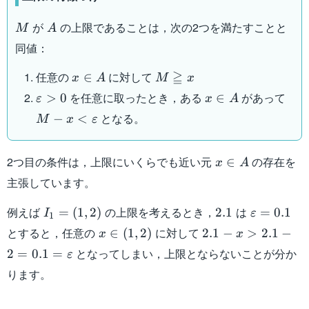
M
A
が
の上限であることは，次の2つを満たすことと
M
A
同値：
x
M
≧
任意の
に対して
∈
x
A
M
x
\in
\geqq
\varepsilon
x
M -
を任意に取ったとき，ある
があって
>
0
∈
ε
x
A
A
x
> 0
\in
\var
となる。
−
<
M
x
ε
A
x\in
2つ目の条件は，上限にいくらでも近い元
の存在を
∈
x
A
A
主張しています。
I_1
2.1
\varepsil
例えば
の上限を考えるとき，
は
=
(
1
,
2
)
2.1
=
0.1
I
ε
1
=
= 0.1
x
2.1 - x >
とすると，任意の
に対して
∈
(
1
,
2
)
2.1
−
>
2.1
−
x
x
(1,2)
\in
2.1 - 2 =
となってしまい，上限とならないことが分か
2
=
0.1
=
ε
(1,2)
0.1 =
ります。
\varepsilon