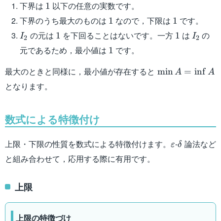
\mid 1 \leqq
1
下界は
以下の任意の実数です。
1
x \leqq 2 \}
1
1
下界のうち最大のものは
なので，下限は
です。
1
1
I_2
1
1
I_2
の元は
を下回ることはないです。一方
は
の
1
1
I
I
2
2
1
元であるため，最小値は
です。
1
\min
最大のときと同様に，最小値が存在すると
min
=
in
f
A
A
A =
となります。
\inf
A
数式による特徴付け
\varepsilon
\delta
上限・下限の性質を数式による特徴付けます。
-
論法など
ε
δ
と組み合わせて，応用する際に有用です。
上限
上限の特徴づけ