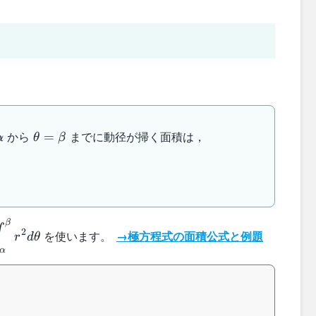
ta=\alpha
\theta=\beta
から
までに動径が掃く面積は，
=
α
θ
β
β
c{1}
2
を使います。
→極方程式の面積公式と例題
r
d
θ
playstyle\int_{\alpha}^{\beta}r^2d\theta
α