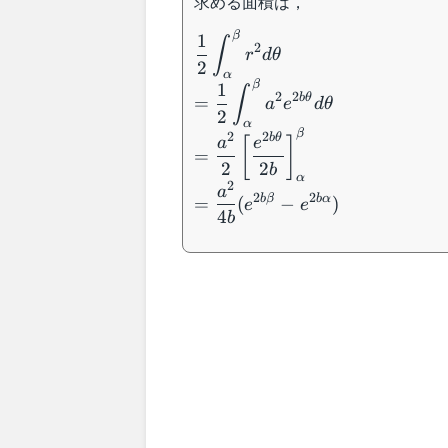
求める面積は，
β
\dfrac{1}{2}\displaystyle\in
1
∫
2
r
d
θ
=\dfrac{1}
2
α
{2}\displaystyle\int_{\alph
β
1
∫
2
2
b
θ
=
a
e
d
θ
=\dfrac{a^2}{2}\left[\dfrac
2
α
{2b}\right]_{\alpha}^{\bet
β
2
2
b
θ
[
]
a
e
(e^{2b\beta}-e^{2b\alpha})
=
2
2
b
α
2
a
2
2
b
β
b
α
=
(
−
)
e
e
4
b