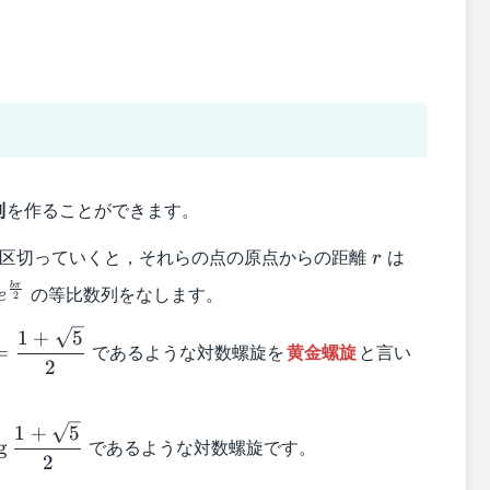
列
を作ることができます。
\pi}
r
a,ae^{\f
区切っていくと，それらの点の原点からの距離
は
r
{2}},ae^
e^{\frac{b\pi}
bπ
の等比数列をなします。
e
2
{2}}
hi=\dfrac{1+\sqrt{5}}
1
+
5
であるような対数螺旋を
黄金螺旋
と言い
=
}
2
c{2}
1
+
5
であるような対数螺旋です。
g
og\dfrac{1+\sqrt{5}}
2