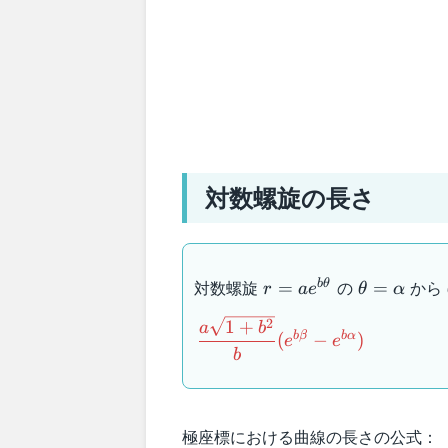
対数螺旋の長さ
r=ae^{b\theta}
\theta=\a
対数螺旋
の
から
b
θ
=
=
r
a
e
θ
α
\dfrac{a\sqrt{1+b^2}}
2
1
+
a
b
b
β
b
α
(
−
)
e
e
{b}(e^{b\beta}-
b
e^{b\alpha})
極座標における曲線の長さの公式：