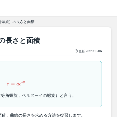
角螺旋）の長さと面積
の長さと面積
更新
2021/03/06
r=ae^{b\theta}
b
θ
=
r
a
e
は等角螺旋，ベルヌーイの螺旋）と言う。
面積，曲線の長さを求める方法を復習します。