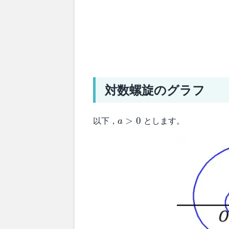
対数螺旋のグラフ
a
以下，
とします。
>
0
a
>
0