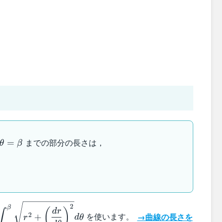
lpha
\theta=\beta
までの部分の長さは，
=
θ
β
\displaystyle\int_{\alpha}^{\beta}\sqrt{r^2+\left(\
2
β
(
)
d
r
∫
を使います。
→曲線の長さを
2
+
{d\theta}\right)^2}d\theta
r
d
θ