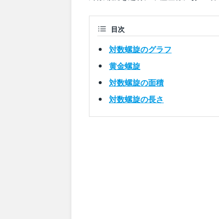
目次
対数螺旋のグラフ
黄金螺旋
対数螺旋の面積
対数螺旋の長さ