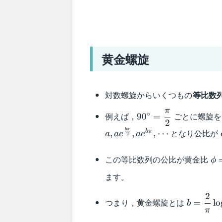
黄金螺旋
対数螺旋からいくつもの
等比数
π
90^{\circ}=\dfrac{
∘
例えば，
ごとに螺旋を
9
0
=
2
{2}
bπ
となり公比が
bπ
,
,
,
⋯
a
a
e
a
e
2
\p
この等比数列の公比が黄金比
ϕ
{2
ます。
b=\dfra
2
つまり，黄金螺旋とは
=
lo
b
{\pi}\l
π
{2}