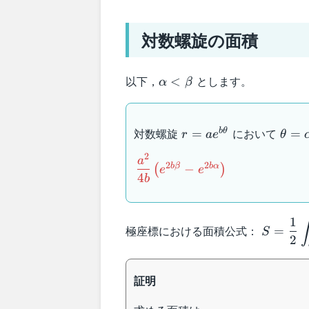
対数螺旋の面積
\alpha
以下，
とします。
<
α
β
<\beta
r=ae^{b\theta}
\the
対数螺旋
において
b
θ
=
=
r
a
e
θ
2
\dfrac{a^2}
a
2
2
b
β
b
α
−
(
)
e
e
{4b}\left(e^{2b\beta}-
4
b
e^{2b\alpha}\right)
S=\dfra
1
∫
極座標における面積公式：
=
S
{2}\dis
2
証明