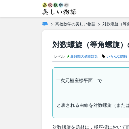
高校数学の美しい物語
対数螺旋（等
対数螺旋（等角螺旋）
レベル:
★
最難関大受験対策
いろんな関数
二次元極座標平面上で
と表される曲線を対数螺旋（また
対数螺旋を題材に，極座標において