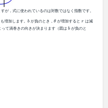
ますが，式に使われているのは対数ではなく指数です。
b
\theta
r
も増加します。
が負のとき，
が増加すると
は減
b
θ
r
b
よって渦巻きの向きが決まります（図は
が負のと
b