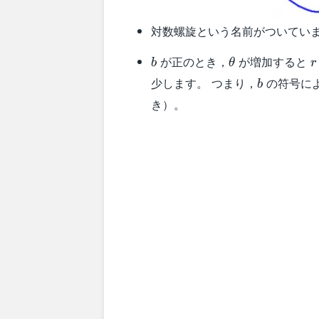
対数螺旋という名前がついてい
b
\theta
r
が正のとき，
が増加すると
b
θ
r
b
少します。 つまり，
の符号に
b
き）。