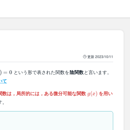
更新
2023/10/11
)=0
という形で表された関数を
陰関数
と言います。
)
=
0
いて
g(x)
関数は，局所的には，ある微分可能な関数
を用い
(
)
g
x
す。