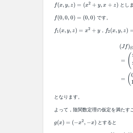
f(x,y,z) =
2
とし
(
,
,
)
=
(
+
,
+
)
f
x
y
z
x
y
x
z
(x^2+y,x+z)
f(0,0,0)
です。
(
0
,
0
,
0
)
=
(
0
,
0
)
f
= (0,0)
f_1
f_2
2
，
(
,
,
)
=
+
(
,
,
)
f
x
y
z
x
y
f
x
y
z
1
2
(x,y,z)
(x,y,z)
=
= z
(
)
Jf
(
x^2+y
(
=
(
=
となります。
よって，陰関数定理の仮定を満たす
g(x)
2
とすると
(
)
=
(
−
,
−
)
g
x
x
x
= (-