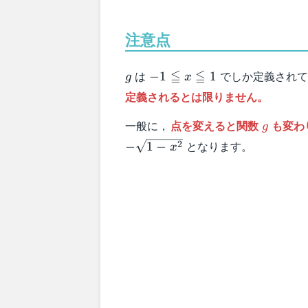
注意点
g
-1
≦
≦
は
でしか定義されて
−
1
1
g
x
\leqq
定義されるとは限りません。
x
\leqq
g
一般に，
点を変えると関数
も変わ
g
1
となります。
2
−
1
−
x