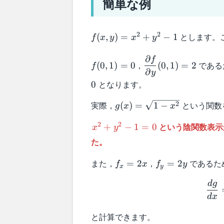
簡単な例
f(x,y)
2
2
とします。
(
,
)
=
+
−
1
f
x
y
x
y
=
x^2
∂
f
f(0,1)
\dfrac{\partial
，
である
(
0
,
1
)
=
0
(
0
,
1
)
=
2
+
f
= 0
f}{\partial y}
∂
y
y^2 -
(0,1) = 2
となります。
0
1
g(x) =
実際，
という関数
2
(
)
=
1
−
g
x
x
\sqrt{1-
x^2
2
2
という陰関数表
x^2}
+
−
1
=
0
x
y
+
た。
y^2
- 1
f_x
f_y
また，
，
であるた
=
2
=
2
f
x
f
y
x
y
=
=
=
0
d
g
2x
2y
d
x
と計算できます。