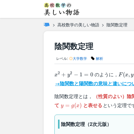
高校数学の美しい物語
陰関数定理
陰関数定理
レベル:
◎
大学数学
解析
x^2+y^2-
F(x,y
2
2
のように，
+
−
1
=
0
(
,
x
y
F
x
y
1=0
→陰関数と陽関数の意味と違いにつ
陰関数定理とは，
（性質のよい）陰
y=g(x)
て
と表せる
という定理で
=
(
)
y
g
x
陰関数定理（2次元版）