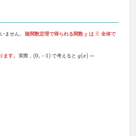
g
\mathbb{R}
R
いません。
陰関数定理で得られる関数
は
全体で
g
(0,-1)
g(x) = -
ります。
実際，
で考えると
(
0
,
−
1
)
(
)
=
g
x
\sqrt{1-
x^2}