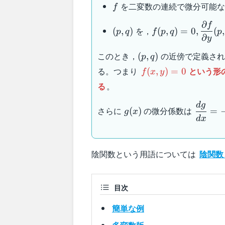
f
を二変数の連続で微分可能な
f
∂
f
(p,q)
f(p , q) =
を，
(
,
)
(
,
)
=
0
,
(
,
p
q
f
p
q
p
0,\dfrac{\partial
∂
y
f}{\partial y} (p
(p
このとき，
の近傍で定義さ
(
,
)
p
q
, q) \neq 0
,
f(x,y)
る。つまり
という形
(
,
)
=
0
f
x
y
q)
= 0
る
。
d
g
g(x)
\dfrac
さらに
の微分係数は
(
)
=
g
x
{dx} =
d
x
\dfrac
{f_y}
陰関数という用語については
陰関数
目次
簡単な例