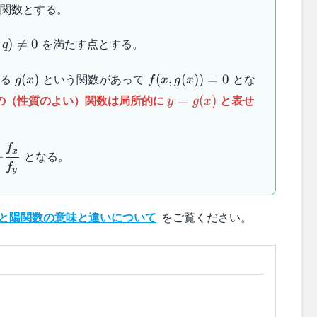
関数とする。
を満たす点とする。
)

=
0
q
g(x)
f(x ,
れる
という関数があって
とな
(
)
(
,
(
))
=
0
g
x
f
x
g
x
g(x))
y =
の（性質のよい）関数は局所的に
と表せ
=
(
)
y
g
x
= 0
g(x)
f
{dg}
x
となる。
−
 -
f
y
{f_x}
と陽関数の意味と違いについて
をご覧ください。