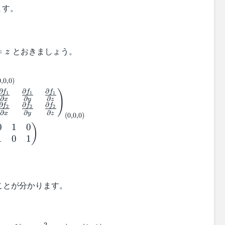
ます。
とおきましょう。
=
z
\begin{aligned} &(Jf)_{(0,0,0)}\\ &= \begin{
0
,
0
,
0
)
∂
∂
∂
)
f
f
f
1
1
1
∂
∂
∂
x
y
z
∂
∂
∂
f
f
f
2
2
2
∂
∂
∂
x
y
z
(
0
,
0
,
0
)
0
1
0
)
1
0
1
ことが分かります。
f(x,g(x)) = f(x,-x^2,-x) = (0,0)
2