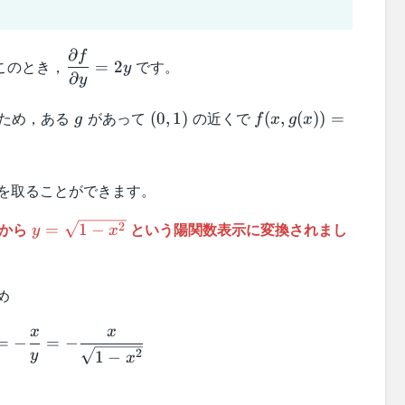
∂
f
\dfrac{\partial
このとき，
です。
=
2
y
f}{\partial y}
∂
y
= 2y
g
(0,1)
f(x,g(x))
ため，ある
があって
の近くで
(
0
,
1
)
(
,
(
))
=
g
f
x
g
x
= 0
を取ることができます。
y =
示から
という陽関数表示に変換されまし
2
=
1
−
y
x
\sqrt{1-
x^2}
め
\dfrac{dg}{dx} = -\dfrac{x}{y} = -\dfrac{x
x
x
=
−
=
−
2
1
−
y
x