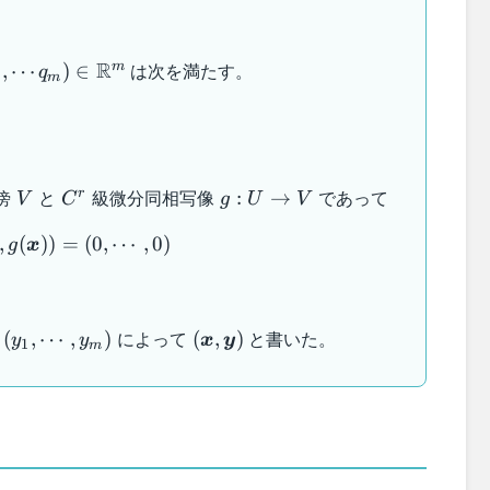
ymbol{q}
R
は次を満たす。
m
,
⋯
)
∈
q
1
m
 , \cdots
mbol{q})
in
bb{R}^m
oldsymbol{q})}
mbol{q}
V
C^r
g :
傍
と
級微分同相写像
であって
r
:
→
V
C
g
U
V
U
f( \boldsymbol{x} , g(\boldsymbol{x})) = (0,
,
(
))
=
(
0
,
⋯
,
0
)
\to
g
x
V
ldsymbol{y}
(\boldsymbol{x},\boldsymbol{y
によって
と書いた。
(
,
⋯
,
)
(
,
)
y
y
x
y
1
m
_1, \cdots ,
)