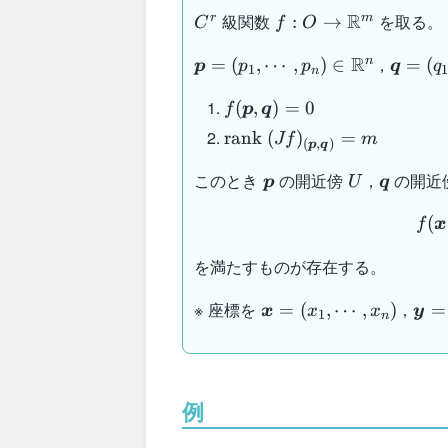
C^r
f : O \to
R
級関数
を取る。
r
m
:
→
C
f
O
\mathbb{R}^m
\boldsymbol{p}
\bolds
R
，
n
=
(
,
⋯
,
)
∈
=
(
p
p
p
q
q
1
n
= (p_1 , \cdots
= (q_1
f(\boldsymbol{p},\boldsy
, p_n) \in
q_m) \
(
,
)
=
0
f
p
q
= 0
\mathbb{R}^n
\math
\mathrm{rank} \
rank
(
)
=
Jf
m
(
,
)
p
q
(Jf)_{(\boldsymbol{p},\b
\boldsymbol{p}
U
\boldsy
このとき
の開近傍
，
の開近
= m
p
U
q
(
f
x
を満たすものが存在する。
\boldsymbol{x}
\bo
※ 座標を
，
=
(
,
⋯
,
)
=
x
x
x
y
1
n
= (x_1 , \cdots
= (y
, x_n)
y_m
例