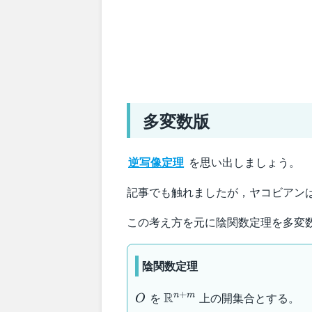
多変数版
逆写像定理
を思い出しましょう。
記事でも触れましたが，ヤコビアン
この考え方を元に陰関数定理を多変
陰関数定理
O
\mathbb{R}^{n+m}
+
R
を
上の開集合とする。
n
m
O