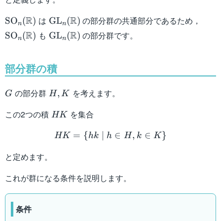
\mathrm{SO}_n
\mathrm{GL}_n
\ma
R
R
は
の部分群の共通部分であるため，
SO
(
)
GL
(
)
n
n
(\mathbb{R})
(\mathbb{R})
(\m
\mathrm{GL}_n
R
R
も
の部分群です。
SO
(
)
GL
(
)
n
n
(\mathbb{R})
部分群の積
G
H,K
の部分群
を考えます。
,
G
H
K
HK
この2つの積
を集合
HK
HK = \{ hk \mid h \in H 
=
{
∣
∈
,
∈
}
HK
hk
h
H
k
K
と定めます。
これが群になる条件を説明します。
条件