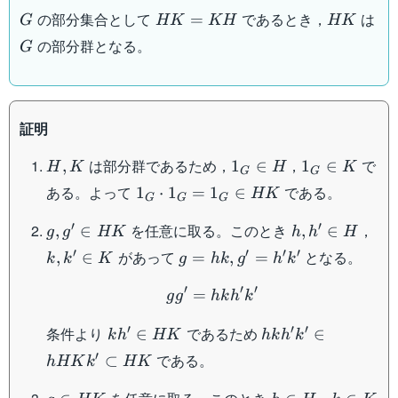
G
HK
HK
の部分集合として
であるとき，
は
=
G
HK
KH
HK
=
G
の部分群となる。
G
KH
証明
H,K
1_G
1_G
は部分群であるため，
，
で
,
1
∈
1
∈
H
K
H
K
G
G
\in
\in
1_G
ある。よって
である。
1
⋅
1
=
1
∈
HK
G
G
G
H
K
\cdot
g,g'
h,h'
k,k
′
′
を任意に取る。このとき
，
1_G
,
∈
,
∈
g
g
HK
h
h
H
\in
\in
\in
=
g = hk
′
′
′
′
があって
となる。
,
∈
=
,
=
k
k
K
g
hk
g
h
k
HK
H
K
1_G
,
gg' = hkh'k'
\in
′
′
′
g'=h'k'
=
g
g
hk
h
k
HK
kh'
hkh'k'
′
′
′
条件より
であるため
∈
∈
k
h
HK
hk
h
k
\in
\in
′
である。
⊂
h
HK
k
HK
HK
hHKk'
\subset
g
h
k