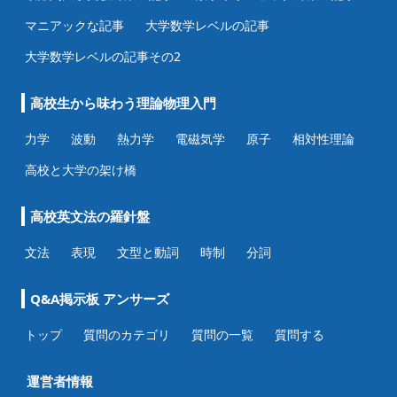
マニアックな記事
大学数学レベルの記事
大学数学レベルの記事その2
高校生から味わう理論物理入門
力学
波動
熱力学
電磁気学
原子
相対性理論
高校と大学の架け橋
高校英文法の羅針盤
文法
表現
文型と動詞
時制
分詞
Q&A掲示板 アンサーズ
トップ
質問のカテゴリ
質問の一覧
質問する
運営者情報