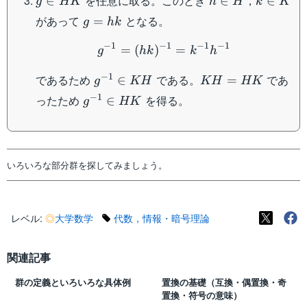
を任意に取る。このとき
，
∈
∈
∈
g
HK
h
H
k
K
HK
\in
\in
\in
g
があって
となる。
=
g
hk
HK
H
K
=
g^{-1} = (hk)^{-1} = k
−
1
−
1
−
1
−
1
hk
=
(
)
=
g
hk
k
h
g^{-1}
KH
−
1
であるため
である。
であ
∈
=
g
KH
KH
HK
\in
=
g^{-1}
−
1
ったため
を得る。
∈
g
HK
KH
HK
\in
HK
いろいろな部分群を探してみましょう。
レベル:
◎
大学数学
代数，情報・暗号理論
関連記事
群の定義といろいろな具体例
置換の基礎（互換・偶置換・奇
置換・符号の意味）