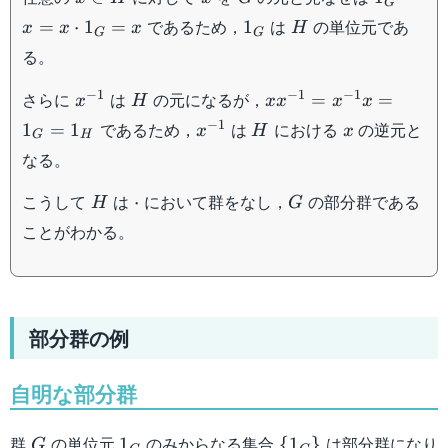
G
\in
\cdot
1_G
H
であるため，
は
の単位元であ
=
⋅
1
=
1
x
x
x
H
G
G
H
x =
る。
x
\cdot
x^{-1}
H
x
−
1
−
1
−
1
さらに
は
の元になるが，
=
=
x
H
x
x
x
x
1_G
x^{-1}
x^{-1}
H
x
−
1
であるため，
は
における
の逆元と
1
=
1
= x
x
H
x
G
H
=
なる。
x^{-1}
x =
H
\cdot
G
こうして
は
において群をなし，
の部分群である
⋅
H
G
1_G =
ことがわかる。
1_H
部分群の例
自明な部分群
G
1_G
\{
群
の単位元
のみからなる集合
は部分群になり
1
{
1
}
G