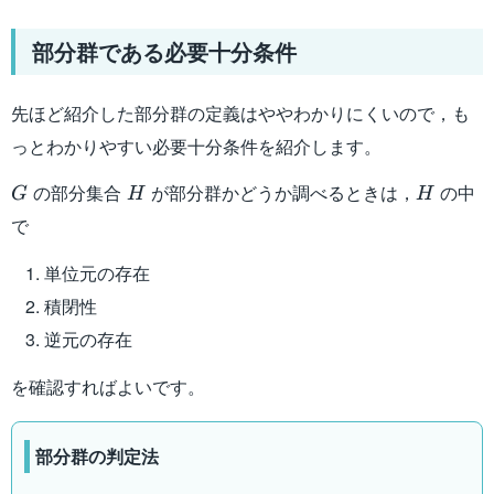
部分群である必要十分条件
先ほど紹介した部分群の定義はややわかりにくいので，も
っとわかりやすい必要十分条件を紹介します。
G
H
H
の部分集合
が部分群かどうか調べるときは，
の中
G
H
H
で
単位元の存在
積閉性
逆元の存在
を確認すればよいです。
部分群の判定法