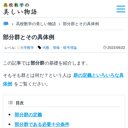
高校数学の美しい物語
部分群とその具体例
部分群とその具体例
レベル:
◎
大学数学
代数，情報・暗号理論
2023/09/22
この記事では
部分群
の基礎を紹介します。
そもそも群とは何だ？という人は
群の定義といろいろな具
体例
をご覧ください。
目次
部分群の定義
部分群である必要十分条件