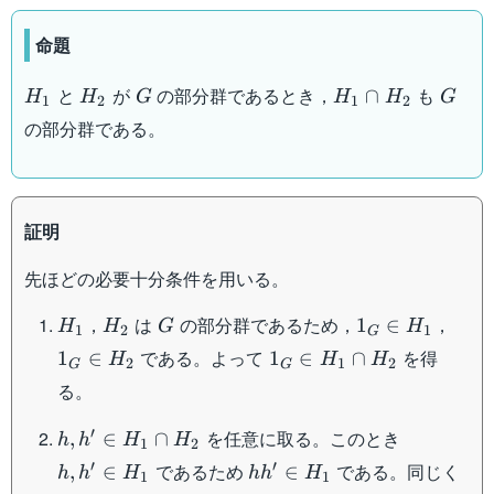
命題
H_1
H_2
G
H_1
G
と
が
の部分群であるとき，
も
∩
H
H
G
H
H
G
1
2
1
2
\cap
の部分群である。
H_2
証明
先ほどの必要十分条件を用いる。
H_1
H_2
G
1_G
1_G
，
は
の部分群であるため，
，
1
∈
H
H
G
H
1
2
1
G
\in
\in
1_G
である。よって
を得
1
∈
1
∈
∩
H
H
H
2
1
2
G
G
H_1
H_2
\in
る。
H_1
\cap
h ,
h ,
′
を任意に取る。このとき
,
∈
∩
h
h
H
H
1
2
H_2
h'
h'
hh'
hh'
′
′
であるため
である。同じく
,
∈
∈
h
h
H
h
h
H
1
1
\in
\in
\in
\in