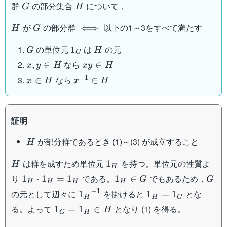
G
H
群
の部分集合
について，
G
H
H
G
\iff
が
の部分群
以下の1～3をすべて満たす
⟺
H
G
G
1_G
H
の単位元
は
の元
1
G
H
G
x,y
xy
なら
,
∈
∈
x
y
H
x
y
H
\in
\in
x
x^{-1}
−
1
なら
∈
∈
x
H
x
H
H
H
\in
\in H
H
証明
H
が部分群であるとき (1)～(3) が成立すること
H
H
1_H
は群を成すため単位元
を持つ。単位元の性質よ
1
H
H
1_H
1_H
G
り
である。
でもあるため，
1
⋅
1
=
1
1
∈
G
G
H
H
H
H
\cdot
\in
{1_H}^{-1}
1_H
−
1
の元として辺々に
を掛けると
とな
1
1
=
1
H
H
G
1_H
G
=
1_G
る。よって
となり (1) を得る。
1
=
1
∈
H
=
G
H
1_G
=
1_H