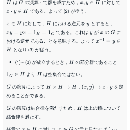
H
G
\cdot
x,y
x
は
の演算
で群を成すため，
に対して
1_H
⋅
,
∈
H
G
x
y
H
\in
\cd
\in
である。よって (2) が従う。
⋅
∈
x
y
H
H
y \
H
H
x
H
y
xy
に対して，
における逆元を
とすると，
∈
x
H
H
y
\in
=
y
x
G
である。これは
が
の
に
=
=
1
=
1
x
y
y
x
y
x
G
H
G
H
yx
x^{-1}
−
1
おける逆元であることを意味する。よって
=
∈
x
y
=
= y
1_H
となり (3) が従う。
H
\in H
=
H
(1)～(3) が成立するとき，
の部分群であること
1_G
H
1_G
H
より
は空集合ではない。
1
∈
H
H
G
\in
G
H
(x,y)
の演算によって
，
を定
H
×
→
(
,
)
↦
⋅
G
H
H
H
x
y
x
y
\times
\mapsto
めることができる。
H \to
x \cdot
H
y
G
H
の演算は結合律を満たすため，
は上の積について
G
H
結合律を満たす。
x
x
G
1_G
任意の
に対して
を
の元と見なせば
∈
1
⋅
x
H
x
G