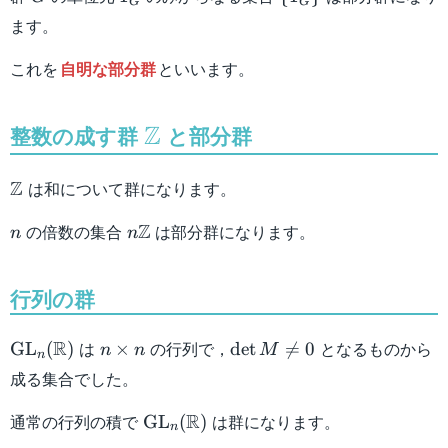
G
G
1_G
ます。
\}
これを
自明な部分群
といいます。
Z
整数の成す群
\mathbb{Z}
と部分群
\mathbb{Z}
Z
は和について群になります。
n
n
Z
の倍数の集合
は部分群になります。
n
n
\mathbb{Z}
行列の群
\mathrm{GL}_n
n
\det
R
は
の行列で，
となるものから
GL
(
)
×
det

=
0
n
n
M
n
(\mathbb{R})
\times
M
成る集合でした。
n
\neq
0
\mathrm{GL}_n
R
通常の行列の積で
は群になります。
GL
(
)
n
(\mathbb{R})