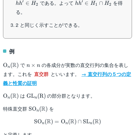
hh'
′
′
である。よって
を得
∈
∈
∩
h
h
H
h
h
H
H
H_1
H_1
2
1
2
H_1
H_
\in
\cap
る。
H_1
H_2
\cap
2 と同じく示すことができる。
H_2
例
\mathrm{O}_n
n
R
で
の各成分が実数の直交行列の集合を表し
O
(
)
×
n
n
n
(\mathbb{R})
\times
ます。これを
直交群
といいます。
→ 直交行列の５つの定
n
義と性質の証明
\mathrm{O}_n
\mathrm{GL}_n
R
は
の部分群となります。
O
(
)
GL
(
R
)
n
n
(\mathbb{R})
(\mathrm{R})
\mathrm{SO}_n
R
特殊直交群
を
SO
(
)
n
(\mathbb{R})
\mathrm{SO}_n (\mathb
R
R
R
SO
(
)
=
O
(
)
∩
SL
(
)
n
n
n
と定義します。