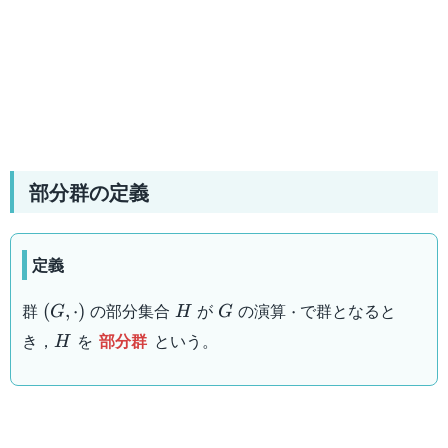
部分群の定義
定義
(G,\cdot)
H
G
\cdot
群
の部分集合
が
の演算
で群となると
(
,
⋅
)
⋅
G
H
G
H
き，
を
部分群
という。
H