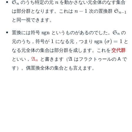
\mathfrak{S}_n
n
のうち特定の元
を動かさない元全体のなす集合
S
n
n
n-
\mathf
は部分群となります。これは
次の置換群
−
1
n
S
−
1
n
1
1}
と同一視できます。
\mathrm{sgn}
\mathf
置換には符号
というものがあるのでした。
の
sgn
S
n
1
\mathrm{sgn}
元のうち，符号が
になる元，つまり
と
1
sgn
(
)
=
1
σ
(\sigma) = 1
なる元全体の集合は部分群を成します。これを
交代群
\mathfrak{A}_n
\mathfrak{A}
といい，
と書きます（
はフラクトゥールの A で
A
A
n
す）。偶置換全体の集合とも言えます。