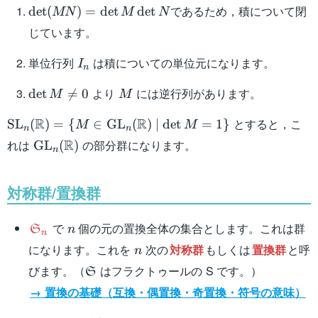
\det
であるため，積について閉
det
(
)
=
det
det
MN
M
N
(MN)
じています。
=
\det
I_n
単位行列
は積についての単位元になります。
I
n
M
\det
\det
M
より
には逆行列があります。
det

=
0
M
M
N
M
\mathrm{SL}_n
R
R
とすると，こ
\neq
SL
(
)
=
{
∈
GL
(
)
∣
det
=
1
}
M
M
n
n
(\mathbb{R}) =
0
\mathrm{GL}_n
R
れは
の部分群になります。
GL
(
)
n
\{ M \in
(\mathbb{R})
\mathrm{GL}_n
(\mathbb{R})
対称群/置換群
\mid \det M = 1
\}
\mathfrak{S}_n
n
で
個の元の置換全体の集合とします。これは群
S
n
n
n
になります。これを
次の
対称群
もしくは
置換群
と呼
n
\mathfrak{S}
びます。（
はフラクトゥールの S です。）
S
→ 置換の基礎（互換・偶置換・奇置換・符号の意味）