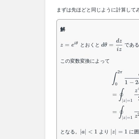
まずは先ほどと同じように計算して
解
z=e^{i\theta}
d\theta =
d
z
とおくと
であ
i
θ
=
=
z
e
d
θ
\dfrac{dz}
i
z
{iz}
この変数変換によって
2
π
∫
1
−
2
0
z
∮
=
∣
∣
=
1
z
∮
=
z
∣
∣
=
1
z
|a|
|z|
となる。
より
に囲
∣
∣
<
1
∣
∣
=
1
a
z
<
=