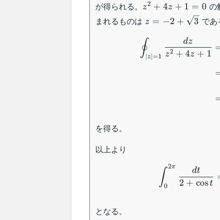
z^2+4z+1=0
2
が得られる。
の
+
4
+
1
=
0
z
z
z=-2+\sqrt{3}
まれるものは
であ
=
−
2
+
3
z
d
z
∮
2
+
4
+
1
z
z
∣
∣
=
1
z
を得る。
以上より
2
π
d
t
∫
2
+
cos
t
0
となる。