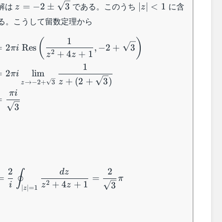
z = -2
|z|
解は
である。このうち
に含
=
−
2
±
3
∣
∣
<
1
z
z
\pm
<
る。こうして留数定理から
\sqrt{3}
1
\begin{aligned} \oint_{|z|=1} \dfrac{dz}{z^
1
(
)
=
2
Res
,
−
2
+
3
πi
2
+
4
+
1
z
z
1
=
2
lim
πi
+
(
2
+
3
)
z
→
−
2
+
3
z
πi
=
3
\int_0^{2\pi} \dfrac{dt}{2+\cos t} = \dfra
2
2
d
z
∮
=
=
π
2
+
4
+
1
3
i
z
z
∣
∣
=
1
z