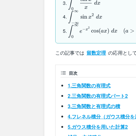
∫
d
x
2\theta}{1-2
\int_0^{\infty}
x
0
∞
a \cos \theta
\displaystyle
\dfrac{\sin x}
∫
2
sin
x
d
x
+a^2}
\int_{-
{x} \; dx
−
∞
∞
d\theta
\infty}^{\infty}
\displaystyle
∫
2
−
x
cos
(
)
(
>
e
a
x
d
x
a
\quad (|a| <
\sin x^2 \; dx
\int_0^{\infty}
0
1)
e^{-x^2} \cos
(ax) \; dx
この記事では
留数定理
の応用として
\quad (a>0)
目次
1.三角関数の有理式
2.三角関数の有理式パート2
3.三角関数と有理式の積
4.フレネル積分（ガウス積分
5.ガウス積分を用いた計算2