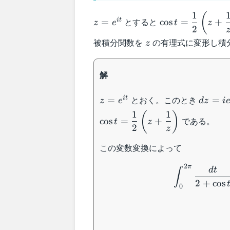
1
z=e^{it}
\cos t =
(
とすると
i
t
=
cos
=
+
z
e
t
z
\dfrac{1}{2}
2
\left(z+\dfrac{
z
被積分関数を
の有理式に変形し積
z
{z}\right) , \sin
= \dfrac{1}{2i
解
\left(z-\dfrac{1
{z}\right)
z=e^{it}
dz =
とおく。このとき
i
t
=
=
z
e
d
z
i
ie^{it}
1
1
(
)
\;dt
である。
cos
=
+
t
z
2
z
この変数変換によって
2
π
d
t
∫
2
+
cos
0