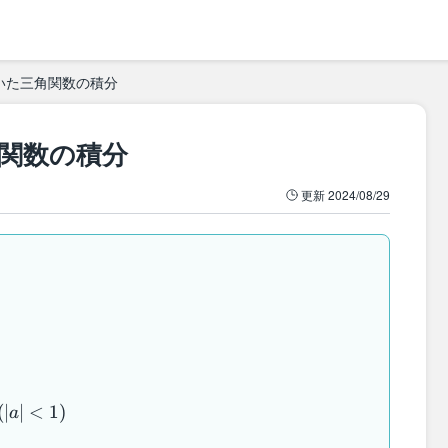
いた三角関数の積分
関数の積分
更新
2024/08/29
(
∣
∣
<
1
)
a