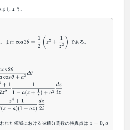
みましょう。
1
1
\cos 2\theta =
(
)
2
る。また
である。
cos
2
=
+
θ
z
\dfrac{1}{2}
2
2
z
\left(z^2+\dfrac{1}
{z^2}\right)
\begin{aligned} &\int_0^{2\pi} \dfrac{\cos
cos
2
θ
d
θ
2
cos
+
a
θ
a
4
+
1
1
d
z
1
2
2
2
1
−
(
+
)
+
z
i
z
a
z
a
z
4
+
1
z
d
z
2
(
−
)
(
1
−
)
2
z
a
a
z
i
z=0,a
われた領域における被積分関数の特異点は
=
0
,
z
a