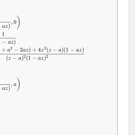
\begin{aligned} &\mathrm{Res} \left( \dfrac
)
,
0
−
)
a
z
+
1
1
−
)
a
z
2
3
1
+
−
2
)
+
4
(
−
)
(
1
−
)
a
a
z
z
z
a
a
z
2
2
(
−
)
(
1
−
)
z
a
a
z
)
,
a
−
)
a
z