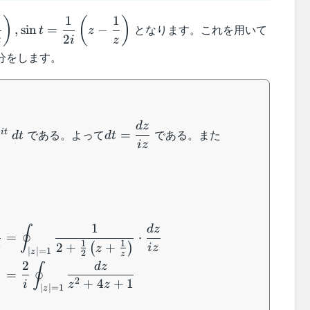
1
1
1
)
(
)
となります。これを用いて
,
sin
=
−
t
z
2
z
i
z
1}
分をします。
 t
}
}
d
z
dt =
\cos t =
である。よって
である。また
i
t
=
e
d
t
d
t
\dfrac{dz}
\dfrac{1}{2}
i
z
{iz}
\left(z+\dfrac
{z}\right)
\begin{aligned} \int_0^{2\pi} \dfrac{dt}{2
1
d
z
∮
=
⋅
1
1
2
+
+
(
)
t
i
z
z
∣
∣
=
1
z
2
z
2
d
z
∮
=
2
+
4
+
1
i
z
z
∣
∣
=
1
z