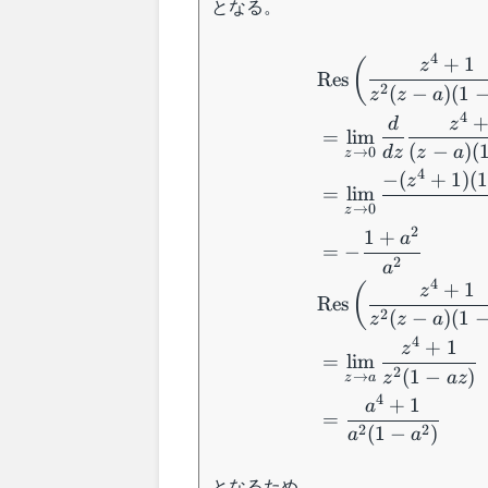
となる。
1
1
4
+
1
(
z
Res
2
(
−
)
(
1
z
z
a
4
d
z
=
lim
(
−
)
(
d
z
z
a
→
0
z
4
−
(
+
1
)
(
z
=
lim
→
0
z
2
1
+
a
=
−
2
a
4
+
1
(
z
Res
2
(
−
)
(
1
z
z
a
4
+
1
z
=
lim
2
(
1
−
)
z
a
z
→
z
a
4
+
1
a
=
2
2
(
1
−
)
a
a
となるため