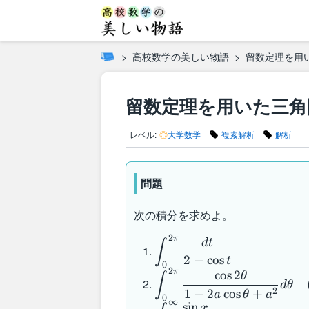
高校数学の美しい物語
留数定理を用
留数定理を用いた三角
レベル:
◎
大学数学
複素解析
解析
問題
次の積分を求めよ。
2
π
\displaystyle
d
t
∫
\int_0^{2\pi}
2
+
cos
t
0
2
\dfrac{dt}
π
\displaystyle
cos
2
θ
∫
d
θ
{2+\cos t}
\int_0^{2\pi}
2
1
−
2
cos
+
a
θ
a
0
∞
sin
\dfrac{\cos
\displaystyle
x