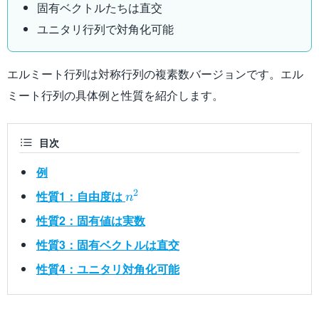
固有ベクトルたちは直交
ユニタリ行列で対角化可能
エルミート行列は対称行列の複素数バージョンです。エル
ミート行列の具体例と性質を紹介します。
目次
例
n^2
2
性質1：自由度は
n
性質2：固有値は実数
性質3：固有ベクトルは直交
性質4：ユニタリ対角化可能