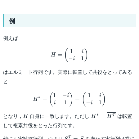
例
例えば
H = \begin{pmatrix}1&i\
1
(
)
i
=
H
−
1
i
はエルミート行列です。実際に転置して共役をとってみる
と
H^* = \overline{\begin{
1
−
1
(
)
(
)
i
i
∗
=
=
H
1
−
1
i
i
H
H^* =
∗
となり，
自身に一致します。ただし
は転置
=
T
H
H
H
\overline{H^T}
して複素共役をとった行列です。
S^T=S
他にも実対称行列，つまり
を満たす実行列は常に
T
=
S
S