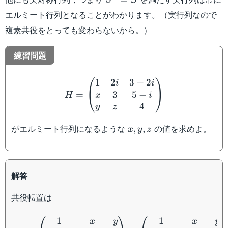
エルミート行列となることがわかります。（実行列なので
複素共役をとっても変わらないから。）
練習問題
H = \begin{pmatrix}1&2i
⎛
⎞
1
2
3
+
2
i
i
3
5
−
=
⎝
⎠
x
i
H
4
y
z
x,
がエルミート行列になるような
の値を求めよ。
,
,
x
y
z
y,
z
解答
共役転置は
H^* = \overline{\begin{
⎛
⎞
⎛
1
1
x
y
x
y