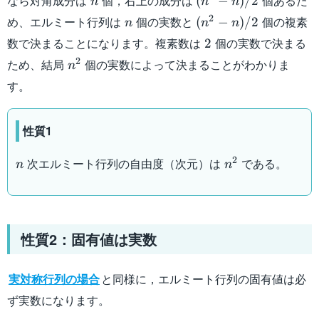
なら対角成分は
個，右上の成分は
個あるた
(
−
)
/2
n
n
n
n)/2
n
(n^2-
2
め、エルミート行列は
個の実数と
個の複素
(
−
)
/2
n
n
n
n)/2
2
数で決まることになります。複素数は
個の実数で決まる
2
n^2
2
ため、結局
個の実数によって決まることがわかりま
n
す。
性質1
n
n^2
2
次エルミート行列の自由度（次元）は
である。
n
n
性質2：固有値は実数
実対称行列の場合
と同様に，エルミート行列の固有値は必
ず実数になります。