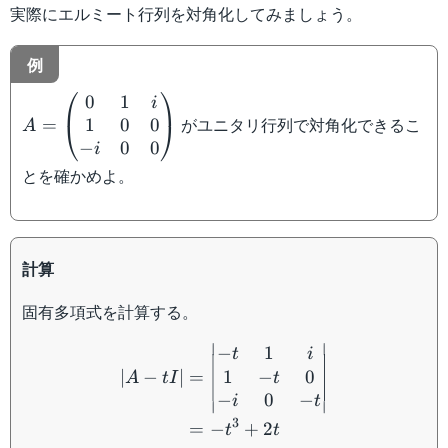
実際にエルミート行列を対角化してみましょう。
例
⎛
⎞
0
1
A =
i
がユニタリ行列で対角化できるこ
1
0
0
\begin{pmatrix}
=
⎝
⎠
A
0&1&i\\
−
0
0
i
1&0&0\\ -i
とを確かめよ。
&0&0
\end{pmatrix}
計算
固有多項式を計算する。
\begin{aligned} \left| A -
∣
∣
−
1
t
i
1
−
0
∣
−
∣
=
t
A
t
I
−
0
−
i
t
∣
∣
3
=
−
+
2
t
t