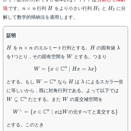
n
H
H_1
H_2
法
です。
行列
をより小さい行列
と
に分
×
n
n
H
H
H
1
2
\times
解して数学的帰納法を適用します。
n
証明
H
n
H
\lam
を
のエルミート行列とする。
の固有値
×
H
n
n
H
λ
\times
W
を1つとり，その固有空間を
とする。つまり
W
n
W=\{x \in \mathbb{C}^n
C
n
=
{
∈
∣
=
}
W
x
H
x
λ
x
W=\mathbb{C}^n
H
\lambda
C
とする。もし
なら
は
によるスカラー倍
n
=
W
H
λ
W
に等しいから，既に対角行列である。よって以下では
\sub
W
⊊
C
だとする。また
の直交補空間を
n
W
W
W^{\perp}=\{x \in \
⊥
C
n
は
の元すべてと直交する
=
{
∈
∣
}
W
x
x
W
とする。このとき