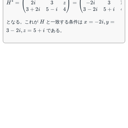
∗
2
3
−
2
3
=
=
⎝
⎠
⎝
i
z
i
z
H
3
+
2
5
−
4
3
−
2
5
+
4
i
i
i
i
H
x
となる。これが
と一致する条件は
=
−
2
,
=
H
x
i
y
=
である。
3
−
2
,
=
5
+
i
z
i
-2i,
y
=
3-
2i,
z =
5+i