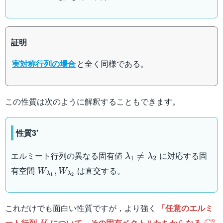
\lambda_2
x_2
証明
実対称行列の場合
と全く同様である。
この性質は次のように解釈することもできます。
性質3'
\lambda_1
エルミート行列の異なる固有値
に対応する固

=
λ
λ
1
2
\neq
W_{\lambda_1},
有空間
は直交する。
,
W
W
λ
λ
\lambda_2
1
2
W_{\lambda_2}
これだけでも面白い性質ですが，より強く
「任意のエルミ
H
\ma
ート行列
について，その固有ベクトルたちからなる
n