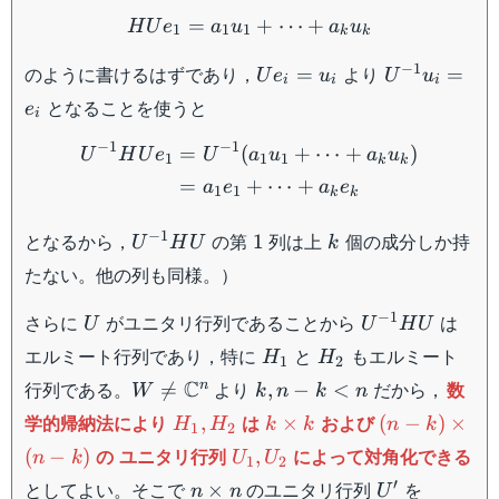
HUe_1 = a_1u_1 + \cdot
Hu_1
=
+
⋯
+
H
U
e
a
u
a
u
1
1
1
k
k
Ue_i
U^{-1}u_i
−
1
のように書けるはずであり，
より
=
=
U
e
u
U
u
i
i
i
=
= e_i
となることを使うと
e
i
u_i
\begin{aligned} U^{-1}H
−
1
−
1
=
(
+
⋯
+
)
U
H
U
e
U
a
u
a
u
1
1
1
k
k
=
+
⋯
+
a
e
a
e
1
1
k
k
U^{-1}HU
1
k
−
1
となるから，
の第
列は上
個の成分しか持
1
U
H
U
k
たない。他の列も同様。）
U
U^{-1}HU
−
1
さらに
がユニタリ行列であることから
は
U
U
H
U
H_1
H_2
エルミート行列であり，特に
と
もエルミート
H
H
1
2
W \neq
k,
C
行列である。
より
だから，
数
n

=
,
−
<
W
k
n
k
n
\mathbb{C}^n
n-
H_1,
k\times
(n-
学的帰納法により
は
および
,
×
(
−
)
×
H
H
k
k
n
k
1
2
k<
H_2
k
k)\times(n-
U_1,
の ユニタリ行列
によって対角化できる
(
−
)
,
n
k
U
U
n
1
2
k)
U_2
n
U'
′
としてよい。そこで
のユニタリ行列
を
×
n
n
U