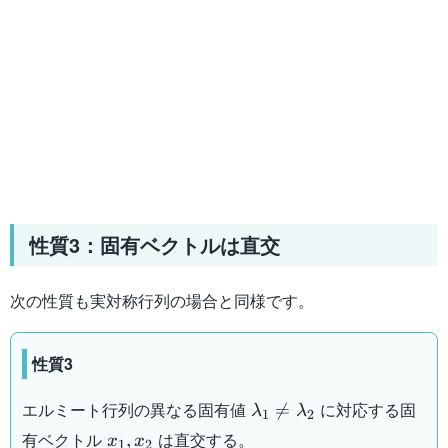
性質3：固有ベクトルは直交
次の性質も実対称行列の場合と同様です。
性質3
\lambda_1
エルミート行列の異なる固有値
に対応する固

=
λ
λ
1
2
\neq
x_1,
有ベクトル
は直交する。
,
x
x
1
2