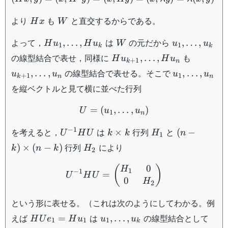
Hx
W
より
も
と直交するからである。
H
x
W
Hu_1,\dots,Hu_k
W
u_1,\dots,u_
よって，
は
の元だから
,
…
,
,
…
,
H
u
H
u
W
u
u
1
1
k
k
Hu_{k+1},\dots,Hu_n
u_{k+1}
の線型結合で表せ，同様に
も
,
…
,
H
u
H
u
+
1
k
n
u_1,
の線型結合で表せる。そこで
,
…
,
,
…
,
u
u
u
u
+
1
1
k
n
n
\dots,
を縦ベクトルと見て横に並べた行列
u_n
U=(u_1,\dots, u_n)
=
(
,
…
,
)
U
u
u
1
n
U^{-1}HU
k
H_1
(n-k)
−
1
を考えると，
は
行列
と
×
(
−
U
H
U
k
k
H
n
1
\times
\times
H_2
行列
により
)
×
(
−
)
k
n
k
H
2
k
(n-k)
U^{-1}HU = \begin{pmatr
0
(
)
H
1
−
1
=
U
H
U
0
H
2
という形に表せる。（これは次のようにしてわかる。例
HUe_1
u_1,
えば
は
の線型結合として
=
,
…
,
H
U
e
H
u
u
u
1
1
1
k
=
\dots,u_k