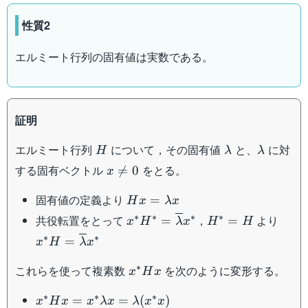
性質2
エルミート行列の固有値は実数である。
証明
H
\lambda
\lambda
エルミート行列
について，その固有値
と、
に対
H
λ
λ
x
する固有ベクトル
をとる。

=
0
x
\neq
Hx =
固有値の定義より
0
=
H
x
λ
x
\lambda
x^* H^* =
H^*=H
x^* 
∗
∗
∗
∗
共役転置をとって
，
より
=
=
x
H
λ
x
H
H
x
\overline{\lambda}x^*
\ove
∗
∗
=
x
H
λ
x
x^*
∗
これらを使って複素数
を次のように変形する。
x
H
x
H x
x^* H x
∗
∗
∗
=
=
(
)
x
H
x
x
λ
x
λ
x
x