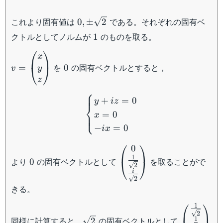
0 , \pm
これより固有値は
である。それぞれの固有ベ
0
,
±
2
\sqrt{2}
1
クトルとしてノルムが
のものを取る。
1
⎛
⎞
v =
0
x
を
の固有ベクトルとすると，
\begin{pmatrix}
=
0
⎝
⎠
y
v
x\\ y \\ z
z
\end{pmatrix}
\begin{cases} y+iz = 0\\ 
⎧
+
=
0
y
i
z
⎨
=
0
⎩
x
−
=
0
i
x
⎛
⎞
0
0
\begin{pmatrix}
1
0\\ \frac{1}
より
の固有ベクトルとして
を取ることがで
0
⎝
⎠
2
{\sqrt{2}} \\
i
2
\frac{i}
きる。
{\sqrt{2}}
⎛
⎞
\end{pmatrix}
1
\sqrt{2}
\begin{pm
2
\frac{1}
1
同様に計算すると，
の固有ベクトルとして
2