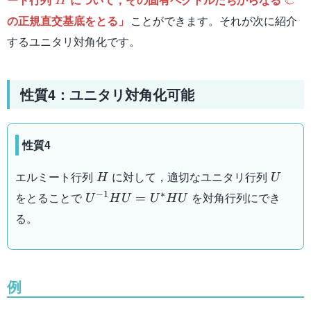
C
H
の正規直交基底をとる」
ことができます。それが次に紹介
するユニタリ対角化です。
性質4：ユニタリ対角化可能
性質4
H
U
エルミート行列
に対して，適切なユニタリ行列
H
U
U^{-1}HU=U^*
−
1
∗
をとることで
を対角行列にでき
=
U
H
U
U
H
U
H U
る。
例