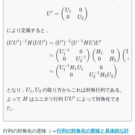
\times
U' = \begin{pmatrix} U_
0
n
(
)
U
1
′
=
U
0
U
2
により定義すると，
\begin{aligned} (UU')^{
′
−
1
′
′
−
1
−
1
′
(
)
(
)
=
(
)
(
)
U
U
H
U
U
U
U
H
U
U
−
1
0
0
(
)
(
)
(
U
H
U
1
1
1
=
−
1
0
0
0
H
U
2
2
−
1
0
(
)
U
H
U
1
1
1
=
−
1
0
U
H
U
2
2
2
U_1,U_2
となり，
の取り方からこれは対角行列である。
,
U
U
1
2
H
UU'
′
よって
はユニタリ行列
によって対角化でき
H
U
U
た。
行列の対角化の意味（→
行列の対角化の意味と具体的な計