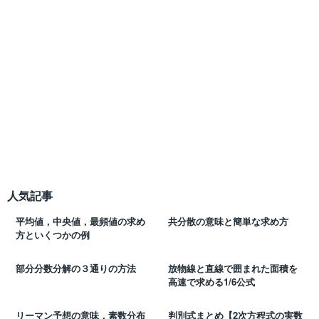
人気記事
平均値，中央値，最頻値の求め
共分散の意味と簡単な求め方
方といくつかの例
部分分数分解の３通りの方法
放物線と直線で囲まれた面積を
高速で求める1/6公式
リーマン予想の意味，素数分布
判別式まとめ【2次方程式の実数