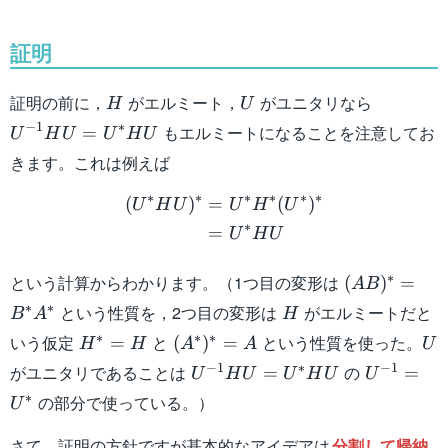
\frac{1}
{\sqrt{2}} &
証明
\frac{1}{2} &
\frac{i}{2}\\
H
U
U^{-1}
\frac{1}
証明の前に，
がエルミート，
がユニタリなら
H
U
{\sqrt{2}} & -
−
1
∗
もエルミートになることを注意してお
=
U
H
U
U
H
U
\frac{1}{2} & -
きます。これは例えば
\frac{i}{2}
\begin{aligned} (U^*HU
\end{pmatrix}
∗
∗
∗
∗
∗
∗
(
)
=
(
)
U
H
U
U
H
U
∗
=
U
H
U
(AB)^*=B^
∗
という計算からわかります。（1つ目の変形は
(
)
=
A
B
H
∗
∗
という性質を，2つ目の変形は
がエルミートだと
B
A
H
H^*=H
(A^*)^*=A
U
∗
∗
∗
いう仮定
と
という性質を使った。
=
(
)
=
H
H
A
A
U
U^{-1}HU=U^*HU
U^{-1}=
−
1
∗
−
1
がユニタリであることは
の
=
=
U
H
U
U
H
U
U
∗
の部分で使っている。）
U
さて，証明の方針ですが基本的なアイデアは
分割して帰納