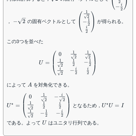
⎝
⎠
2
{\sqrt{2}
i
−
2
⎛
⎞
\frac{1}{
1
-
\begin{pmatrix}
2
\frac{i}{
\sqrt{2}
\frac{1}
1
，
の固有ベクトルとして
が得られる。
−
2
⎝
⎠
−
2
\end{pma
{\sqrt{2}} \\ -
i
2
\frac{1}{2}
この3つを並べた
\\\frac{i}{2}
\end{pmatrix}
U = \begin{pmatrix} 0 & 
⎛
⎞
1
1
0
2
2
1
1
1
−
=
U
⎝
⎠
2
2
2
i
i
i
−
2
2
2
A
によって
を対角化できる。
A
⎛
⎞
1
i
0
−
U^{\ast} =
U^{\ast}
2
2
\begin{pmatrix}
U = I
1
1
i
∗
∗
となるため，
=
=
U
U
U
I
⎝
⎠
2
2
2
0 & \frac{1}
1
1
i
−
−
2
2
2
{\sqrt{2}} & -
U
である。よって
はユニタリ行列である。
U
\frac{i}
{\sqrt{2}}\\