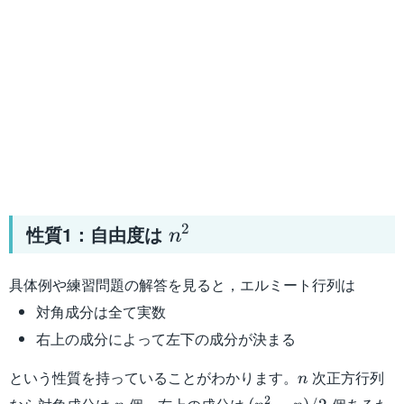
n^2
2
性質1：自由度は
n
具体例や練習問題の解答を見ると，エルミート行列は
対角成分は全て実数
右上の成分によって左下の成分が決まる
n
という性質を持っていることがわかります。
次正方行列
n
n
(n^2-
2