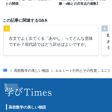
との関係
解・x軸との共有点の個数】
この記事に関連するQ&A
1
2
動
古文でよく出てくる「あやし」ってどんな意味
あ
ですか？現代語ではどう訳せばよいですか。
る
高校数学の美しい物語
エルミート行列とその性質，ユニタ
高校数学の美しい物語