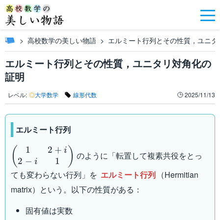
高校数学の美しい物語
エルミート行列とその性質，ユニタ
エルミート行列とその性質，ユニタリ対角化の
証明
レベル:
◎
大学数学
線形代数
2025/11/13
エルミート行列
1
2
+
\begin{pmatrix}1&2+i\\2-
(
)
i
のように「転置して複素共役をとっ
2
−
1
i&1\end{pmatrix}
i
ても変わらない行列」を
エルミート行列
（Hermitian
matrix）という。以下の性質がある：
固有値は実数