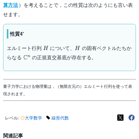
算方法
）を考えることで，この性質は次のようにも言い表
せます。
性質4'
H
H
エルミート行列
について、
の固有ベクトルたちか
H
H
\mathbb{C^n}
C
らなる
の正規直交基底が存在する。
n
量子力学における物理量は，（無限次元の）エルミート行列を使って表
現されます。
レベル:
◎
大学数学
線形代数
関連記事