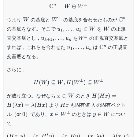
\mathbb{C}^n = W \opl
⊥
C
n
=
⊕
W
W
W
W^{\perp}
\math
⊥
C
つまり
の基底と
の基底を合わせたものが
n
W
W
u_1,\dots,
W
の基底をなす。そこで
を
の正規
,
…
,
∈
u
u
W
W
1
k
u_k \in
u_{k+1},\dots,u_n
W^\perp
⊥
直交基底とし，
を
の正規直交基底と
,
…
,
u
u
W
+
1
k
n
W
u_1,\dots,u_n
\mathbb{C}^
C
すれば，これらを合わせた
は
の正規直
n
,
…
,
u
u
1
n
交基底となる。
さらに，
H(W) \subseteq W, H(W^\
⊥
⊥
(
)
⊆
,
(
)
⊆
H
W
W
H
W
W
x
H(Hx)=H(\lamb
が成り立つ。なぜなら
のとき
∈
(
)
=
x
W
H
H
x
\in
x)=\lambda(Hx)
Hx
\lambda
より
も固有値
の固有ベクト
(
)
=
(
)
H
λ
x
λ
H
x
H
x
λ
W
0
x \in
y
⊥
ル（or
）であり、
のときは
につい
0
∈
∈
x
W
y
W
W^\perp
\in
て
W
(Hx, y) = (x, H^*y)=(x, 
∗
(
,
)
=
(
,
)
=
(
,
)
=
(
,
)
=
(
,
)
=
H
x
y
x
H
y
x
Hy
x
λ
y
λ
x
y