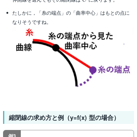
C
たしかに，「糸の端点」の「曲率中心」はもとの点に
なりそうですね。
縮閉線の求め方と例（y=f(x) 型の場合）
例3