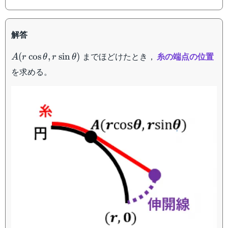
解答
A(r\cos\theta,r\sin\theta)
までほどけたとき，
糸の端点の位置
(
cos
,
sin
)
A
r
θ
r
θ
を求める。