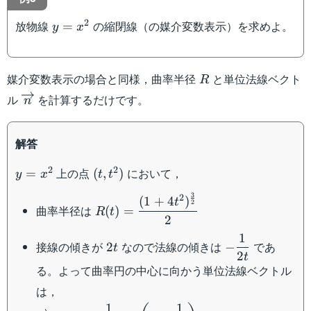
y=x^2
2
放物線
の縮閉線（の媒介変数表示）を求めよ。
=
y
x
R
媒介変数表示の場合と同様，曲率半径
と単位法線ベクト
R
\overrightarrow{n}
ル
を計算するだけです。
n
解答
y=x^2
(t,t^2)
2
2
上の点
において，
=
(
,
)
y
x
t
t
3
2
R(t)=\dfrac{(1+4t^2)^{\frac{3}
(
1
+
4
)
t
2
曲率半径は
(
)
=
R
t
{2}}}{2}
2
1
2t
-
接線の傾きが
なので法線の傾きは
であ
2
−
t
2
\dfrac{1}
t
る。よって曲率円の中心に向かう単位法線ベクトル
{2t}
は，
1
1
\overrightarrow{n}