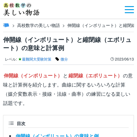
高校数学の美しい物語
伸開線（インボリュート）と縮閉線
伸開線（インボリュート）と縮閉線（エボリュ
ート）の意味と計算例
レベル:
★
最難関大受験対策
微分
2023/06/13
伸開線（インボリュート）
と
縮閉線（エボリュート）
の意
味と計算例を紹介します。曲線に関するいろいろな計算
（媒介変数表示・接線・法線・曲率）の練習になる楽しい
話題です。
目次
伸開線（インボリュート）の意味と例