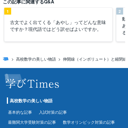
この記事に関連するQ&A
1
2
動
古文でよく出てくる「あやし」ってどんな意味
あ
ですか？現代語ではどう訳せばよいですか。
る
高校数学の美しい物語
伸開線（インボリュート）と縮閉線
高校数学の美しい物語
基本的な記事
入試対策の記事
最難関大学受験対策の記事
数学オリンピック対策の記事