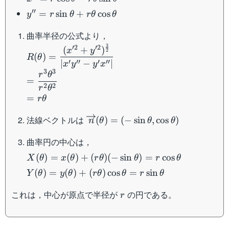
r\theta\sin\theta
y''=r\sin\theta+r\theta\cos\theta
′′
=
sin
+
cos
y
r
θ
r
θ
θ
曲率半径の公式より，
3
′2
′2
R(\theta)=\dfrac{(x'^2+y'^2)^{\frac{3}
(
+
)
x
y
2
(
)
=
R
θ
{2}}}{|x'y''-y'x''|}\\
′
′′
′
′′
∣
−
∣
x
y
y
x
=\dfrac{r^3\theta^3}{r^2\theta^2}\\
3
3
r
θ
=
=r\theta
2
2
r
θ
=
r
θ
\overrightarrow{n}
法線ベクトルは
(
)
=
(
−
sin
,
cos
)
n
θ
θ
θ
(\theta)=(-
曲率円の中心は，
\sin\theta,\cos\theta)
X(\theta)=x(\theta)+
(
)
=
(
)
+
(
)
(
−
sin
)
=
cos
X
θ
x
θ
r
θ
θ
r
θ
(r\theta)(-
Y(\theta)=y(\theta)+
(
)
=
(
)
+
(
)
cos
=
sin
Y
θ
y
θ
r
θ
θ
r
θ
\sin\theta)=r\cos\theta
(r\theta)\cos\theta=r\sin\theta
r
これは，中心が原点で半径が
の円である。
r