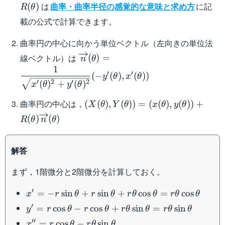
は
曲率・曲率半径の感覚的な意味と求め方
に記
(
)
R
θ
載の公式で計算できます。
曲率円の中心に向かう単位ベクトル（左向きの単位法
\overrightarrow{n}
線ベクトル）は
(
)
=
n
θ
(\theta)=\dfrac{1}
1
′
′
(
−
(
)
,
(
))
y
θ
x
θ
{\sqrt{x'(\theta)^2+y'(\theta)^2}
′
2
′
2
(
)
+
(
)
x
θ
y
θ
(-y'(\theta),x'(\theta))
(X(\theta),Y(\theta))=
曲率円の中心は，
(
(
)
,
(
))
=
(
(
)
,
(
))
+
X
θ
Y
θ
x
θ
y
θ
(x(\theta),y(\theta))+R(\theta)
(
)
(
)
R
θ
n
θ
(\theta)
解答
まず，1階微分と2階微分を計算しておく。
x'=-
′
=
−
sin
+
sin
+
cos
=
cos
x
r
θ
r
θ
r
θ
θ
r
θ
θ
r\sin\theta+r\sin\theta+r\theta\cos\theta=r\
y'=r\cos\theta-
′
=
cos
−
cos
+
sin
=
sin
y
r
θ
r
θ
r
θ
θ
r
θ
θ
r\cos\theta+r\theta\sin\theta=r\theta\sin\th
x''=r\cos\theta-
′′
=
cos
−
sin
x
r
θ
r
θ
θ