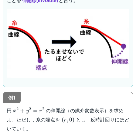
ことを
伸開線(Involute)
と言う。
例1
x^2+y^2=r^2
2
2
2
円
の伸開線（の媒介変数表示）を求め
+
=
x
y
r
(r,0)
よ。ただし，糸の端点を
とし，反時計回りにほど
(
,
0
)
r
いていく。