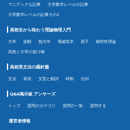
マニアックな記事
大学数学レベルの記事
大学数学レベルの記事その2
高校生から味わう理論物理入門
力学
波動
熱力学
電磁気学
原子
相対性理論
高校と大学の架け橋
高校英文法の羅針盤
文法
表現
文型と動詞
時制
分詞
Q&A掲示板 アンサーズ
トップ
質問のカテゴリ
質問の一覧
質問する
運営者情報