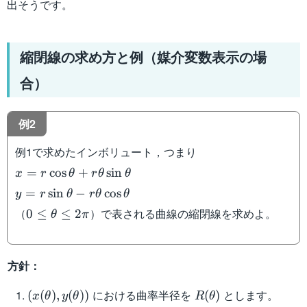
出そうです。
縮閉線の求め方と例（媒介変数表示の場
合）
例2
例1で求めたインボリュート，つまり
x=r\cos\theta+r\theta\sin\theta
=
cos
+
sin
x
r
θ
r
θ
θ
y=r\sin\theta-
=
sin
−
cos
y
r
θ
r
θ
θ
r\theta\cos\theta
0\leq\theta\leq
（
）で表される曲線の縮閉線を求めよ。
0
≤
≤
2
θ
π
2\pi
方針：
(x(\theta),y(\theta))
R(\theta)
R(\t
における曲率半径を
とします。
(
(
)
,
(
))
(
)
x
θ
y
θ
R
θ