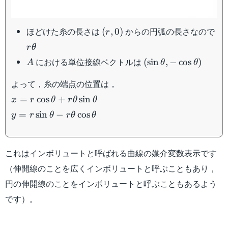
(r,0)
ほどけた糸の長さは
からの円弧の長さなので
(
,
0
)
r
r\theta
r
θ
A
(\sin\theta,-
における単位接線ベクトルは
(
sin
,
−
cos
)
A
θ
θ
\cos\theta)
よって，糸の端点の位置は，
x=r\cos\theta+r\theta\sin\theta
=
cos
+
sin
x
r
θ
r
θ
θ
y=r\sin\theta-
=
sin
−
cos
y
r
θ
r
θ
θ
r\theta\cos\theta
これはインボリュートと呼ばれる曲線の媒介変数表示です
（伸開線のことを広くインボリュートと呼ぶこともあり，
円の伸開線のことをインボリュートと呼ぶこともあるよう
です）。