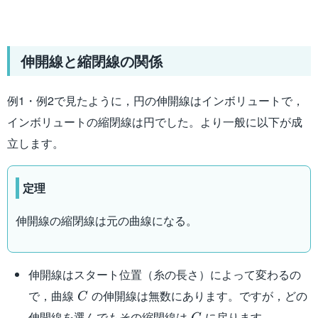
伸開線と縮閉線の関係
例1・例2で見たように，円の伸開線はインボリュートで，
インボリュートの縮閉線は円でした。より一般に以下が成
立します。
定理
伸開線の縮閉線は元の曲線になる。
伸開線はスタート位置（糸の長さ）によって変わるの
C
で，曲線
の伸開線は無数にあります。ですが，どの
C
C
伸開線を選んでもその縮閉線は
に戻ります。