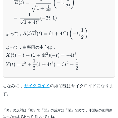
(
)
(
)
=
−
1
,
n
t
(t)=\dfrac{1}
2
t
1
1
+
2
4
{\sqrt{1+\frac{1}
t
1
{4t^2}}}\left(-1,\dfrac{1}
=
(
−
2
,
1
)
t
2
1
+
4
t
{2t}\right)\\ =\dfrac{1}
{\sqrt{1+4t^2}}(-2t,1)
1
R(t)\overrightarrow{n}
(
)
2
よって，
(
)
(
)
=
(
1
+
4
)
−
,
R
t
n
t
t
t
(t)=(1+4t^2)\left(-
2
t,\dfrac{1}{2}\right)
よって，曲率円の中心は，
X(t)=t+
2
3
(
)
=
+
(
1
+
4
)
(
−
)
=
−
4
X
t
t
t
t
t
(1+4t^2)
1
1
Y(t)=t^2+\dfrac{1}{2}
2
2
2
(
)
=
+
(
1
+
4
)
=
3
+
Y
t
t
t
t
(-
2
2
(1+4t^2)=3t^2+\dfrac{1}
t)=-4t^3
{2}
ちなみに，
サイクロイド
の縮閉線はサイクロイドになりま
す。
「伸」の反対は「縮」で「開」の反対は「閉」なので，伸開線の縮閉線
は元の曲線であってほしいですね。