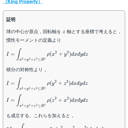
（King Property）
証明
z
球の中心が原点，回転軸を
軸とする座標で考えると，
z
慣性モーメントの定義より
I=\displaystyle\int_{x^2+y^2+z^2\leq
∫
2
2
=
(
+
)
I
ρ
x
y
d
x
d
y
d
z
R^2} \rho(x^2+y^2)dxdydz
2
2
2
2
+
+
≤
x
y
z
R
積分の対称性より，
I=\displaystyle\int_{x^2+y^2+z^2\leq
∫
2
2
=
(
+
)
I
ρ
y
z
d
x
d
y
d
z
R^2} \rho(y^2+z^2)dxdydz
2
2
2
2
+
+
≤
x
y
z
R
I=\displaystyle\int_{x^2+y^2+z^2\leq
∫
2
2
=
(
+
)
I
ρ
z
x
d
x
d
y
d
z
R^2} \rho(z^2+x^2)dxdydz
2
2
2
2
+
+
≤
x
y
z
R
も成立する。これらを加えると，
3I=\displaystyle\int_{x^2+y^2+z^2\leq
2
2
2