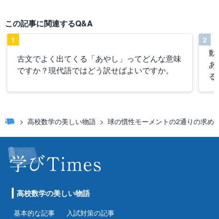
この記事に関連するQ&A
1
2
動
古文でよく出てくる「あやし」ってどんな意味
あ
ですか？現代語ではどう訳せばよいですか。
る
高校数学の美しい物語
球の慣性モーメントの2通りの求め
高校数学の美しい物語
基本的な記事
入試対策の記事