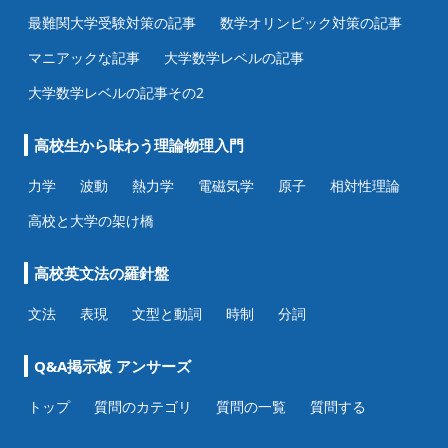
最難関大学受験対策の記事
数学オリンピック対策の記事
マニアックな記事
大学数学レベルの記事
大学数学レベルの記事その2
高校生から味わう理論物理入門
力学
波動
熱力学
電磁気学
原子
相対性理論
高校と大学の架け橋
高校英文法の羅針盤
文法
表現
文型と動詞
時制
分詞
Q&A掲示板 アンサーズ
トップ
質問のカテゴリ
質問の一覧
質問する