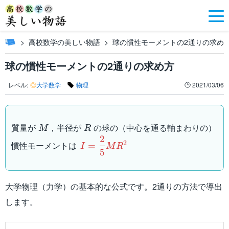
高校数学の美しい物語
球の慣性モーメントの2通りの求め
球の慣性モーメントの2通りの求め方
レベル:
◎
大学数学
物理
2021/03/06
M
R
質量が
，半径が
の球の（中心を通る軸まわりの）
M
R
2
I=\dfrac{2}
2
慣性モーメントは
=
I
M
R
5
{5}MR^2
大学物理（力学）の基本的な公式です。2通りの方法で導出
します。