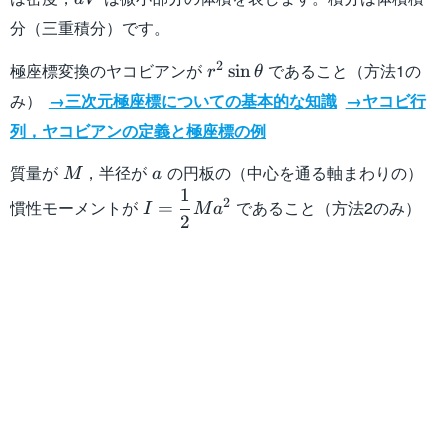
分（三重積分）です。
r^2\sin\theta
2
極座標変換のヤコビアンが
であること（方法1の
sin
r
θ
み）
→三次元極座標についての基本的な知識
→ヤコビ行
列，ヤコビアンの定義と極座標の例
M
a
質量が
，半径が
の円板の（中心を通る軸まわりの）
M
a
1
I=\dfrac{1}
2
慣性モーメントが
であること（方法2のみ）
=
I
M
a
2
{2}Ma^2