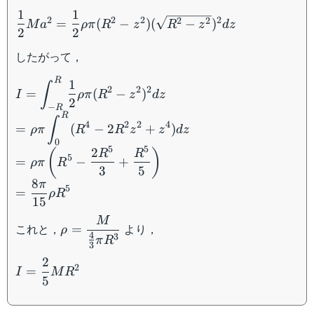
1
1
\dfrac{1}
2
2
2
2
2
2
=
(
−
)
(
−
)
M
a
ρ
π
R
z
R
z
d
z
2
2
{2}Ma^2=\dfrac{1}
{2}\rho\pi (R^2-
したがって，
z^2)(\sqrt{R^2-
z^2})^2dz
R
I=\displaystyle\int_{-
1
∫
2
2
2
=
(
−
)
I
ρ
π
R
z
d
z
R}^{R}\dfrac{1}
2
−
R
{2}\rho\pi (R^2-
R
∫
4
2
2
4
=
(
−
2
+
)
ρ
π
R
R
z
z
d
z
z^2)^2dz\\ =\rho\pi
0
\displaystyle\int_0^{R}
5
5
2
(
)
R
R
5
=
−
+
ρ
π
R
(R^4-
3
5
2R^2z^2+z^4)dz\\
8
π
5
=
ρ
R
=\rho\pi \left(R^5-
15
\dfrac{2R^5}
M
\rho=\dfrac{M}
これと，
より，
{3}+\dfrac{R^5}
=
ρ
4
3
{\frac{4}{3}\pi
π
R
{5}\right)\\
3
R^3}
=\dfrac{8\pi}{15}\rho
2
I=\dfrac{2}
2
=
I
M
R
R^5
5
{5}MR^2