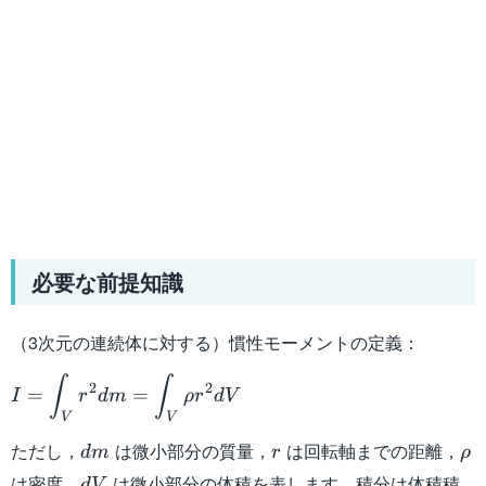
必要な前提知識
（3次元の連続体に対する）慣性モーメントの定義：
I=\displaystyle\int_V
∫
∫
2
2
=
=
I
r
d
m
ρ
r
d
V
r^2
V
V
dm=\displaystyle\int_V
dm
r
\r
ただし，
は微小部分の質量，
は回転軸までの距離，
d
m
r
ρ
\rho r^2 dV
dV
は密度，
は微小部分の体積を表します。積分は体積積
d
V