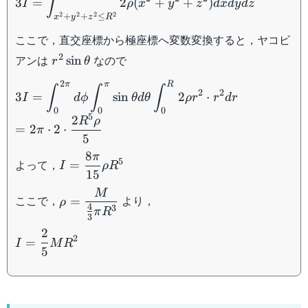
∫
3
=
2
(
+
+
)
I
ρ
x
y
z
d
x
d
y
d
z
R^2} 2\rho(x^2+y^2+z^2)dxdydz
2
2
2
2
+
+
≤
x
y
z
R
ここで，直交座標から極座標へ変数変換すると，ヤコビ
r^2\sin\theta
2
アンは
なので
sin
r
θ
2
π
π
R
3I=\displaystyle\int_{0}^{2\pi}d\phi\int_0^{\pi
∫
∫
∫
2
2
3
=
sin
2
⋅
I
d
ϕ
θ
d
θ
ρ
r
r
d
r
d\theta\int_0^{R}2\rho r^2\cdot r^2 dr\\ =2\pi
0
0
0
5
2\cdot \dfrac{2R^5\rho}{5}
2
R
ρ
=
2
⋅
2
⋅
π
5
8
π
I=\dfrac{8\pi}
5
よって，
=
I
ρ
R
15
{15}\rho R^5
M
\rho=\dfrac{M}
ここで，
より，
=
ρ
4
3
{\frac{4}{3}\pi
π
R
3
R^3}
2
I=\dfrac{2}
2
=
I
M
R
5
{5}MR^2