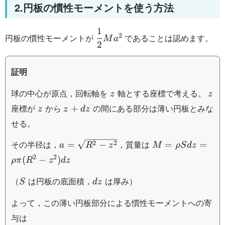
2.円板の慣性モーメントを使う方法
1
\dfrac{1}
2
円板の慣性モーメントが
であることは認めます。
M
a
2
{2}Ma^2
証明
z
z
球の中心が原点，回転軸を
軸とする座標で考える。
z
z
z
z+dz
座標が
から
の間にある部分は薄い円板とみな
+
z
z
d
z
せる。
a=\sqrt{R^2-
M=\rho
その半径は，
，質量は
2
2
=
−
=
=
a
R
z
M
ρS
d
z
z^2}
Sdz=\rho
2
2
(
−
)
ρ
π
R
z
d
z
\pi (R^2-
z^2)dz
S
dz
（
は円板の底面積，
は厚み）
S
d
z
よって，この薄い円板部分による慣性モーメントへの寄
与は