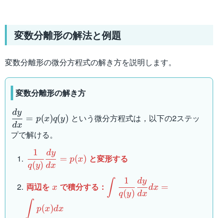
変数分離形の解法と例題
変数分離形の微分方程式の解き方を説明します。
変数分離形の解き方
d
y
\dfrac{dy}
という微分方程式は，以下の2ステッ
=
(
)
(
)
p
x
q
y
{dx}=p(x)q(y)
d
x
プで解ける。
1
d
y
\dfrac{1}
と変形する
=
(
)
p
x
{q(y)}\dfrac{dy}
(
)
q
y
d
x
{dx}=p(x)
1
d
y
x
\displaystyle\int
∫
両辺を
で積分する：
=
x
d
x
\dfrac{1}
(
)
q
y
d
x
∫
{q(y)}\dfrac{dy}
(
)
p
x
d
x
{dx}dx=\displaystyle\int