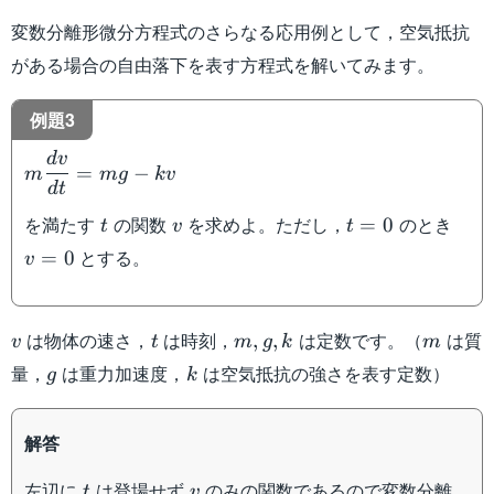
変数分離形微分方程式のさらなる応用例として，空気抵抗
がある場合の自由落下を表す方程式を解いてみます。
例題3
d
v
m\dfrac{dv}
=
−
m
m
g
k
v
{dt}=mg-kv
d
t
t
v
t=0
v=0
を満たす
の関数
を求めよ。ただし，
のとき
=
0
t
v
t
とする。
=
0
v
v
t
m,g,k
m
は物体の速さ，
は時刻，
は定数です。（
は質
,
,
v
t
m
g
k
m
g
k
量，
は重力加速度，
は空気抵抗の強さを表す定数）
g
k
解答
t
v
左辺に
は登場せず
のみの関数であるので変数分離
t
v