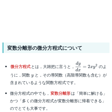
変数分離形の微分方程式について
d
y
\dfrac{dy}
2
微分方程式
とは，大雑把に言うと，
のよ
=
2
x
y
{dx}=2xy^2
d
x
y
うに，関数
と，その導関数（高階導関数も含む）が
y
含まれているような関数方程式です。
微分方程式の中でも，
変数分離形
は「簡単に解ける」
かつ「多くの微分方程式が変数分離形に帰着できる」
のでとても大事です。