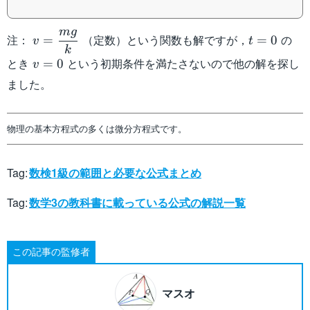
{m}})
m
g
v=\dfrac{mg}
t=0
注：
（定数）という関数も解ですが，
の
=
=
0
v
t
k
{k}
v=0
とき
という初期条件を満たさないので他の解を探し
=
0
v
ました。
物理の基本方程式の多くは微分方程式です。
Tag:
数検1級の範囲と必要な公式まとめ
Tag:
数学3の教科書に載っている公式の解説一覧
この記事の監修者
マスオ