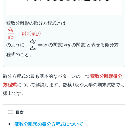
変数分離形の微分方程式とは，
d
y
\dfrac{dy}
=
(
)
(
)
p
x
q
y
{dx}=p(x)q(y)
d
x
d
y
\dfrac{dy}
x
y
のように，
(
の関数)×(
の関数)と表せる微分方
=
x
y
{dx}=
d
x
程式のこと。
微分方程式の最も基本的なパターンの一つ
変数分離形微分
方程式
について解説します。数検1級や大学の期末試験でも
頻出です。
目次
変数分離形の微分方程式について