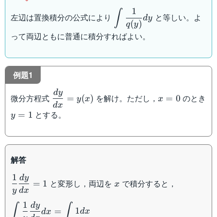
p(x)dx
1
\displaystyle\int
∫
左辺は置換積分の公式により
と等しい。よ
d
y
(
)
\dfrac{1}
q
y
{q(y)}dy
って両辺ともに普通に積分すればよい。
例題1
d
y
\dfrac{dy}
x=0
微分方程式
を解け。ただし，
のとき
=
(
)
=
0
y
x
x
{dx}=y(x)
d
x
y=1
とする。
=
1
y
解答
1
d
y
\dfrac{1}
x
と変形し，両辺を
で積分すると，
=
1
x
{y}\dfrac{dy}
y
d
x
{dx}=1
1
d
y
\displaystyle\int\dfrac{1}
∫
∫
=
1
d
x
d
x