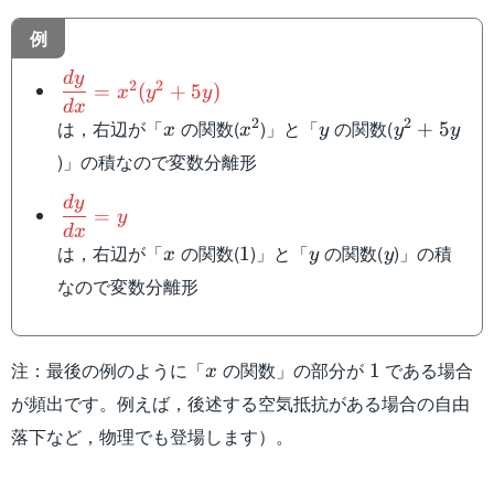
例
d
y
\dfrac{dy}
2
2
=
(
+
5
)
x
y
y
{dx}=x^2(y^2+5y)
d
x
x
x^2
y
y^2+5y
2
2
は，右辺が「
の関数(
)」と「
の関数(
+
5
x
x
y
y
y
)」の積なので変数分離形
d
y
\dfrac{dy}
=
y
{dx}=y
d
x
x
1
y
y
は，右辺が「
の関数(
)」と「
の関数(
)」の積
1
x
y
y
なので変数分離形
x
1
注：最後の例のように「
の関数」の部分が
である場合
1
x
が頻出です。例えば，後述する空気抵抗がある場合の自由
落下など，物理でも登場します）。