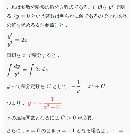
y^2
2
これは変数分離形の微分方程式である。両辺を
で割
y
y=0
る（
という関数は明らかに解であるのでそれ以外
=
0
y
の解を求める＆注参照）と，
′
\dfrac{y'}
y
=
2
x
{y^2}=2x
2
y
x
両辺を
で積分すると，
x
d
y
\displaystyle\int
∫
∫
=
2
x
d
x
2
\dfrac{dy}
y
{y^2}=\displaystyle\int
1
C
-\dfrac{1}
2
よって積分定数を
として，
−
=
+
C
x
C
2x dx
{y}=x^2+C
y
1
y=-
つまり，
=
−
y
2
+
\dfrac{1}
x
C
{x^2+C}
x
C
の連続関数となるには
が必要。
>
0
x
C
>
x=0
y=-1
-1=-
さらに，
のとき
となる場合は，
0
=
0
=
−
1
−
1
=
x
y