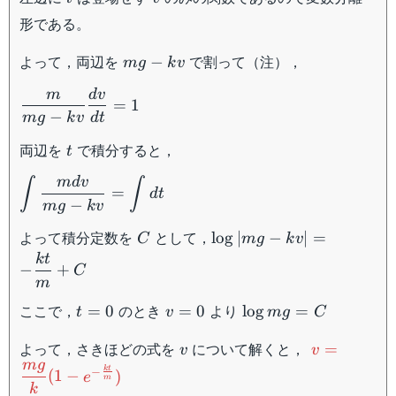
形である。
mg-
よって，両辺を
で割って（注），
−
m
g
k
v
kv
m
d
v
\dfrac{m}
=
1
{mg-
−
m
g
k
v
d
t
kv}\dfrac{dv}
t
両辺を
で積分すると，
t
{dt}=1
m
d
v
\displaystyle\int\dfrac{mdv}
∫
∫
=
d
t
{mg-kv}=\displaystyle\int
−
m
g
k
v
dt
C
\log |mg-
よって積分定数を
として，
lo
g
∣
−
∣
=
C
m
g
k
v
kv|=-
k
t
−
+
C
\dfrac{kt}
m
{m} +C
t=0
v=0
\log
ここで，
のとき
より
=
0
=
0
lo
g
=
t
v
m
g
C
mg=C
v
v=\dfrac{
よって，さきほどの式を
について解くと，
=
v
v
{k}(1-e^{-
m
g
k
t
−
(
1
−
)
e
m
\frac{kt}
k