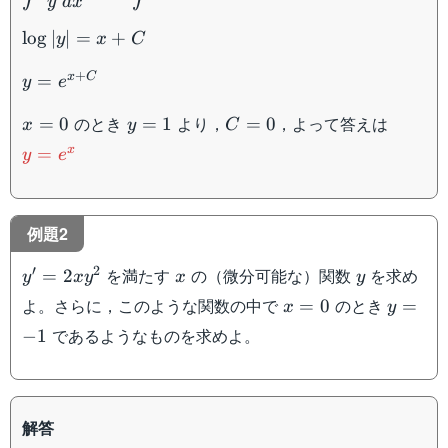
{y}\dfrac{dy}
y
d
x
{dx}dx=\displaystyle\int
\log
lo
g
∣
∣
=
+
y
x
C
1dx
|y|=x+C
y=e^{x+C}
+
x
C
=
y
e
x=0
y=1
C=0
y=e^x
のとき
より，
，よって答えは
=
0
=
1
=
0
x
y
C
x
=
y
e
例題2
y'=2xy^2
x
y
′
2
を満たす
の（微分可能な）関数
を求め
=
2
y
x
y
x
y
x=0
y=-1
よ。さらに，このような関数の中で
のとき
=
0
=
x
y
であるようなものを求めよ。
−
1
解答