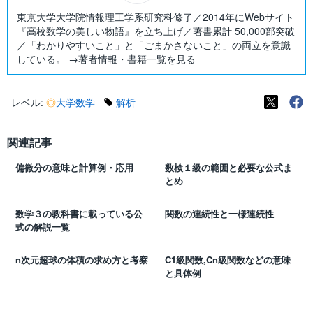
東京大学大学院情報理工学系研究科修了／2014年にWebサイト
『高校数学の美しい物語』を立ち上げ／著書累計 50,000部突破
／「わかりやすいこと」と「ごまかさないこと」の両立を意識
している。 →著者情報・書籍一覧を見る
レベル:
◎
大学数学
解析
関連記事
偏微分の意味と計算例・応用
数検１級の範囲と必要な公式ま
とめ
数学３の教科書に載っている公
関数の連続性と一様連続性
式の解説一覧
n次元超球の体積の求め方と考察
C1級関数,Cn級関数などの意味
と具体例