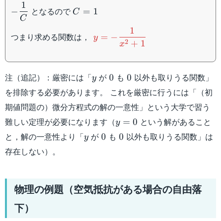
\dfrac{1
1
C=1
となるので
−
=
1
C
{C}
C
1
y=-
つまり求める関数は，
=
−
y
2
+
1
\dfrac{1}
x
{x^2+1}
y
0
0
注（追記）：厳密には「
が
も
以外も取りうる関数」
0
0
y
を排除する必要があります。 これを厳密に行うには「（初
期値問題の）微分方程式の解の一意性」という大学で習う
y=0
難しい定理が必要になります（
という解があること
=
0
y
y
0
0
と，解の一意性より「
が
も
以外も取りうる関数」は
0
0
y
存在しない）。
物理の例題（空気抵抗がある場合の自由落
下）