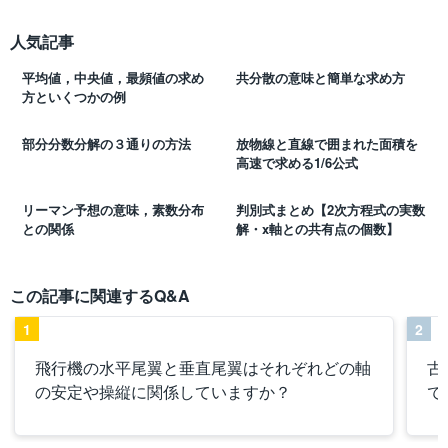
人気記事
平均値，中央値，最頻値の求め
共分散の意味と簡単な求め方
方といくつかの例
部分分数分解の３通りの方法
放物線と直線で囲まれた面積を
高速で求める1/6公式
リーマン予想の意味，素数分布
判別式まとめ【2次方程式の実数
との関係
解・x軸との共有点の個数】
この記事に関連するQ&A
1
2
飛行機の水平尾翼と垂直尾翼はそれぞれどの軸
古
の安定や操縦に関係していますか？
で