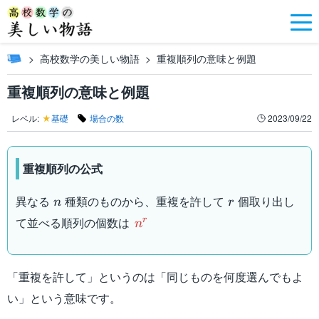
高校数学の美しい物語
重複順列の意味と例題
重複順列の意味と例題
レベル:
★
基礎
場合の数
2023/09/22
重複順列の公式
n
r
異なる
種類のものから、重複を許して
個取り出し
n
r
n^r
て並べる順列の個数は
r
n
「重複を許して」というのは「同じものを何度選んでもよ
い」という意味です。