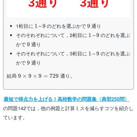
1
9
9
1桁目に
～
のどれを選ぶかで
通り
1
9
9
1
9
そのそれぞれについて，2桁目に
～
のどれを選ぶ
1
9
9
かで
通り
9
1
9
そのそれぞれについて，3桁目に
～
のどれを選ぶ
1
9
9
かで
通り
9
9\times
結局
通り。
9
×
9
×
9
=
729
9\times
9=729
最短で得点力を上げる！高校数学の問題集〈典型250問〉
の問題142では，他の例題と計算ミスを減らすコツを紹介し
ています。