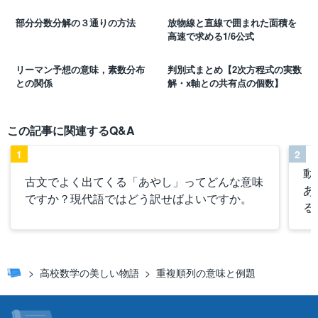
部分分数分解の３通りの方法
放物線と直線で囲まれた面積を
高速で求める1/6公式
リーマン予想の意味，素数分布
判別式まとめ【2次方程式の実数
との関係
解・x軸との共有点の個数】
この記事に関連するQ&A
1
2
動
古文でよく出てくる「あやし」ってどんな意味
あ
ですか？現代語ではどう訳せばよいですか。
る
高校数学の美しい物語
重複順列の意味と例題