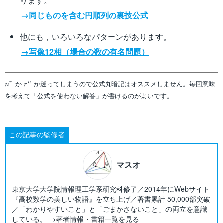
ります。
→同じものを含む円順列の裏技公式
他にも，いろいろなパターンがあります。
→写像12相（場合の数の有名問題）
n^r
r^n
か
か迷ってしまうので公式丸暗記はオススメしません。毎回意味
r
n
n
r
を考えて「公式を使わない解答」が書けるのがよいです。
この記事の監修者
マスオ
東京大学大学院情報理工学系研究科修了／2014年にWebサイト
『高校数学の美しい物語』を立ち上げ／著書累計 50,000部突破
／「わかりやすいこと」と「ごまかさないこと」の両立を意識
している。 →著者情報・書籍一覧を見る