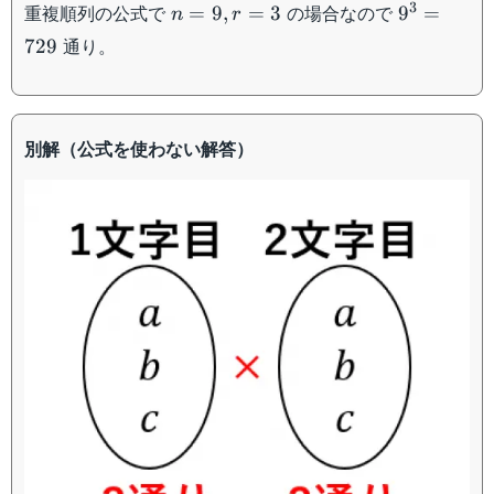
n=9,r=3
9^3=729
3
重複順列の公式で
の場合なので
=
9
,
=
3
9
=
n
r
通り。
729
別解（公式を使わない解答）