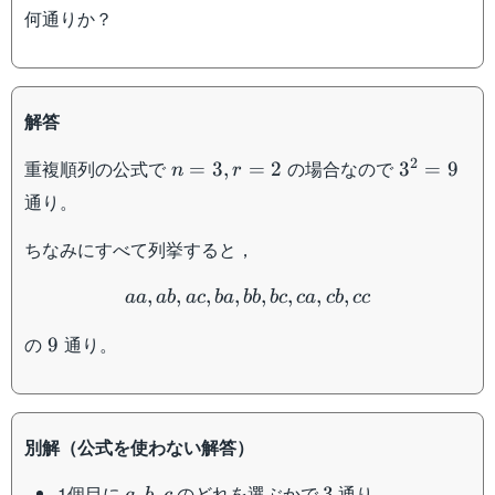
何通りか？
解答
n=3,r=2
3^2=9
2
重複順列の公式で
の場合なので
=
3
,
=
2
3
=
9
n
r
通り。
ちなみにすべて列挙すると，
aa,ab,ac,ba,bb,bc,ca,cb,cc
,
,
,
,
,
,
,
,
aa
ab
a
c
ba
bb
b
c
c
a
c
b
cc
9
の
通り。
9
別解（公式を使わない解答）
a,b,c
3
1個目に
のどれを選ぶかで
通り
,
,
3