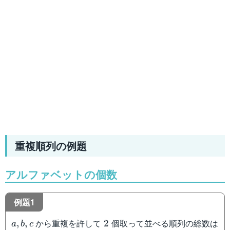
重複順列の例題
アルファベットの個数
例題1
a,b,c
2
から重複を許して
個取って並べる順列の総数は
,
,
2
a
b
c