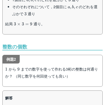
a
b
c
a,b,c
そのそれぞれについて，2個目に
のどれを選
,
,
a
b
c
3
ぶかで
通り
3
3\times
結局
通り。
3
×
3
=
9
3=9
整数の個数
例題2
1
9
から
までの数字を使って作れる3桁の整数は何通り
1
9
か？ （同じ数字を何回使っても良い）
解答