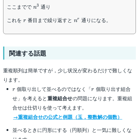
n^3
3
ここまでで
通り
n
r
n^r
これを
番目まで繰り返すと
通りになる。
r
r
n
関連する話題
重複順列は簡単ですが，少し状況が変わるだけで難しくな
ります。
r
r
個取り出して並べるのではなく「
個取り出す組合
r
r
せ」を考えると
重複組合せ
の問題になります。重複組
合せは仕切りを使って考えます。
→重複組合せの公式と例題（玉，整数解の個数）
並べるときに円形にする（円順列）と一気に難しくな