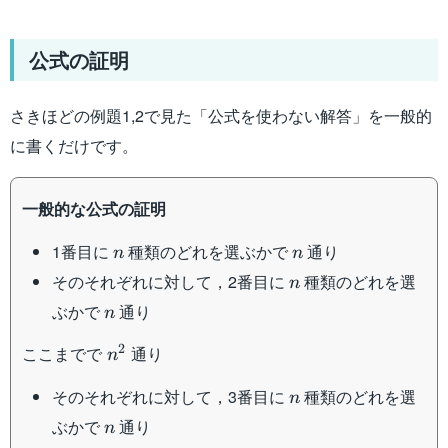
公式の証明
さきほどの例題1,2で見た「公式を使わない解答」を一般的
に書くだけです。
一般的な公式の証明
n
n
1番目に
種類のどれを選ぶかで
通り
n
n
n
そのそれぞれに対して，2番目に
種類のどれを選
n
n
ぶかで
通り
n
n^2
2
ここまでで
通り
n
n
そのそれぞれに対して，3番目に
種類のどれを選
n
n
ぶかで
通り
n