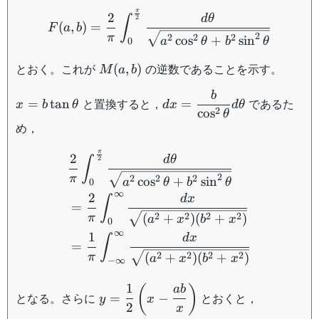
F(a,b) = \dfrac{2}{\pi} \
π
2
d
θ
∫
2
(
,
)
=
F
a
b
2
π
2
2
2
cos
+
sin
a
θ
b
θ
0
M(a,b)
とおく。これが
の逆数であることを示す。
(
,
)
M
a
b
b
x = b
dx =
と置換すると，
であるた
=
tan
=
x
b
θ
d
x
d
θ
2
\tan
\dfrac{b}
cos
θ
め，
\theta
{\cos^2
\theta}d\theta
\begin{aligned} &\dfrac{
π
2
d
θ
∫
2
2
π
2
2
2
cos
+
sin
a
θ
b
θ
0
∞
2
d
x
∫
=
2
2
2
2
(
+
)
(
+
)
π
a
x
b
x
0
∞
1
d
x
∫
=
2
2
2
2
(
+
)
(
+
)
π
a
x
b
x
−
∞
1
y =
(
)
ab
となる。さらに
とおくと，
=
−
y
x
\dfrac{1}
2
x