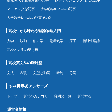
最難関大学受験対策の記事
数学オリンピック対策の記事
マニアックな記事
大学数学レベルの記事
大学数学レベルの記事その2
高校生から味わう理論物理入門
力学
波動
熱力学
電磁気学
原子
相対性理論
高校と大学の架け橋
高校英文法の羅針盤
文法
表現
文型と動詞
時制
分詞
Q&A掲示板 アンサーズ
トップ
質問のカテゴリ
質問の一覧
質問する
運営者情報