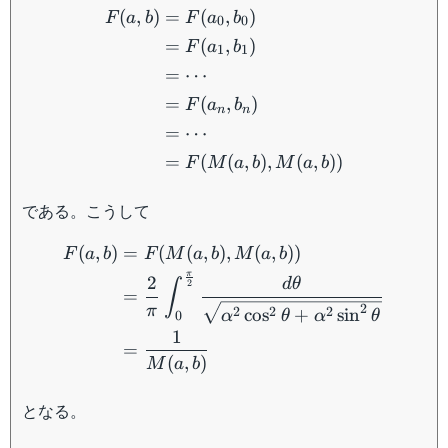
\begin{aligned} F(a,b) &
(
,
)
=
(
,
)
F
a
b
F
a
b
0
0
=
(
,
)
F
a
b
1
1
=
⋯
=
(
,
)
F
a
b
n
n
=
⋯
=
(
(
,
)
,
(
,
))
F
M
a
b
M
a
b
である。こうして
\begin{aligned} F(a,b) &
(
,
)
=
(
(
,
)
,
(
,
))
F
a
b
F
M
a
b
M
a
b
π
2
d
θ
∫
2
=
2
π
2
2
2
cos
+
sin
α
θ
α
θ
0
1
=
(
,
)
M
a
b
となる。