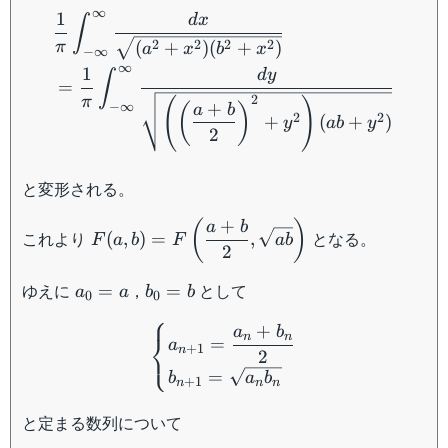
{2} \left(
\begin{aligned} &\dfrac{1
∞
1
d
x
∫
x-
2
2
2
2
(
+
)
(
+
)
π
a
x
b
x
\dfrac{ab}
−
∞
∞
1
{x} \right)
d
y
∫
=
2
π
(
)
+
−
∞
(
)
a
b
2
2
+
(
+
)
y
ab
y
2
と変形される。
+
F(a,b) =
(
)
a
b
これより
となる。
(
,
)
=
,
F
a
b
F
ab
F\left(
2
\dfrac{a+b}
a_0
b_0
ゆえに
，
として
=
=
a
a
b
b
{2} ,
0
0
=a
=
⎧
\begin{cases} a_{n+1} =
\sqrt{ab}
+
b
a
b
⎨
n
n
\right)
=
a
⎩
+
1
n
2
=
b
a
b
+
1
n
n
n
と定まる数列について