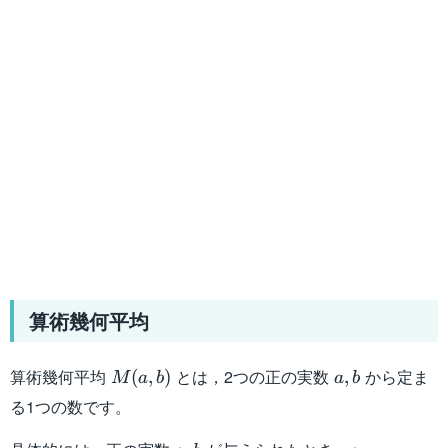
算術幾何平均
M(a,b)
a,b
算術幾何平均
とは，2つの正の実数
から定ま
(
,
)
,
M
a
b
a
b
る1つの数です。
a,b
a_0=a,b_0