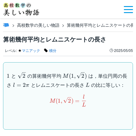
高校数学の美しい物語
算術幾何平均とレムニスケートの長
算術幾何平均とレムニスケートの長さ
レベル:
★
マニアック
積分
2025/05/05
1
\sqrt{2}
M(1,\sqrt{2})
と
の算術幾何平均
は，単位円周の長
1
2
(
1
,
2
)
M
l=2\pi
L
さ
とレムニスケートの長さ
の比に等しい：
=
2
l
π
L
M(1,\sqrt{2})=\dfrac{l}{
l
(
1
,
2
)
=
M
L