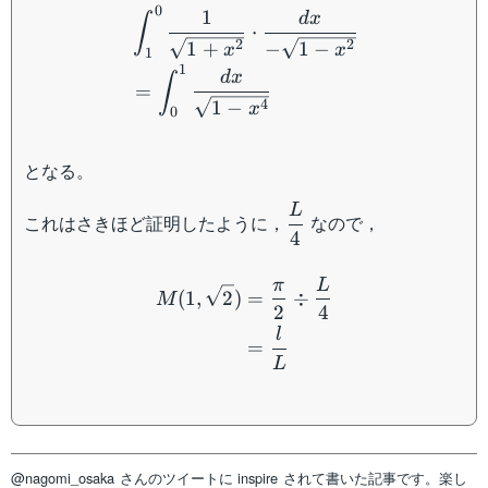
\begin{aligned} &\int_1^
0
1
d
x
∫
⋅
2
2
1
+
−
1
−
x
x
1
1
d
x
∫
=
4
1
−
x
0
となる。
L
\dfrac{L}
これはさきほど証明したように，
なので，
4
{4}
\begin{aligned} M(1,\sqr
π
L
(
1
,
2
)
=
÷
M
2
4
l
=
L
@nagomi_osaka さんのツイートに inspire されて書いた記事です。楽し