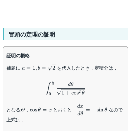
冒頭の定理の証明
証明の概略
a=1,b=\sqrt{2}
補題に
を代入したとき，定積分は，
=
1
,
=
2
a
b
\int_0^{\frac{\pi}{2}}\d
π
d
θ
∫
2
2
1
+
cos
θ
0
d
x
\cos\theta=x
\dfrac{dx}
となるが，
とおくと，
なので
cos
=
=
−
sin
θ
x
θ
{d\theta}=-
d
θ
上式は，
\sin\theta