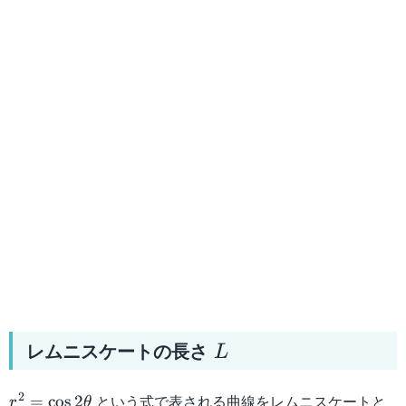
L
レムニスケートの長さ
L
r^2=\cos
2
という式で表される曲線をレムニスケートと
=
cos
2
r
θ