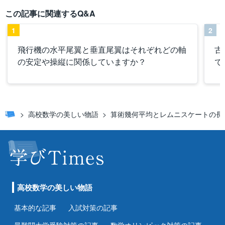
この記事に関連するQ&A
1
2
飛行機の水平尾翼と垂直尾翼はそれぞれどの軸
古
の安定や操縦に関係していますか？
で
高校数学の美しい物語
算術幾何平均とレムニスケートの長
高校数学の美しい物語
基本的な記事
入試対策の記事