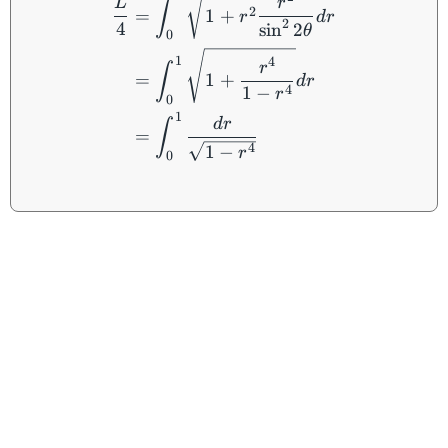
L
r
∫
2
=
1
+
r
d
r
2
4
sin
2
θ
0
1
4
r
∫
=
1
+
d
r
4
1
−
r
0
1
d
r
∫
=
4
1
−
r
0