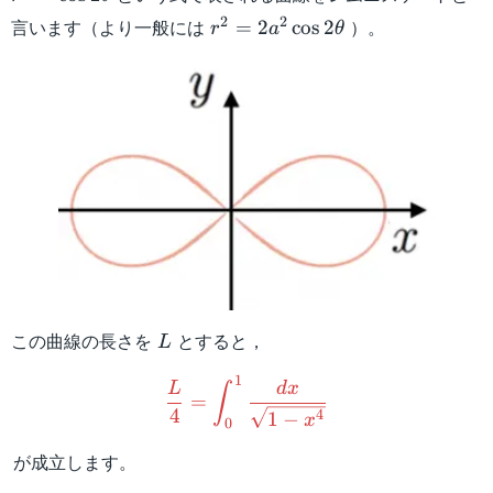
2\theta
r^2=2a^2\cos
2
2
言います（より一般には
）。
=
2
cos
2
r
a
θ
2\theta
L
この曲線の長さを
とすると，
L
\dfrac{L}{4}=\displaysty
1
L
d
x
∫
=
4
4
1
−
x
0
が成立します。