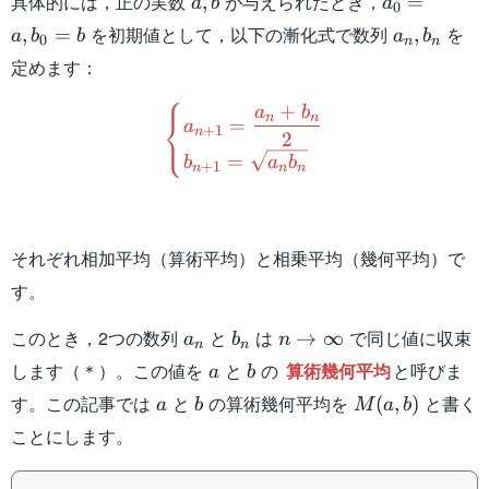
具体的には，正の実数
が与えられたとき，
,
=
a
b
a
0
a_n,b_n
を初期値として，以下の漸化式で数列
を
,
=
,
a
b
b
a
b
0
n
n
定めます：
⎧
\begin{cases} a_{n+1}=\
+
a
b
⎨
n
n
=
a
⎩
+
1
n
2
=
b
a
b
+
1
n
n
n
それぞれ相加平均（算術平均）と相乗平均（幾何平均）で
す。
a_n
b_n
n\to\infty
このとき，2つの数列
と
は
で同じ値に収束
→
∞
a
b
n
n
n
a
b
します（＊）。この値を
と
の
算術幾何平均
と呼びま
a
b
a
b
M(a,b)
す。この記事では
と
の算術幾何平均を
と書く
(
,
)
a
b
M
a
b
ことにします。