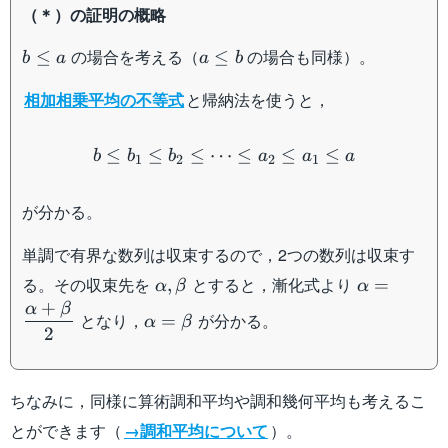
（＊）の証明の概略
b\leq
a\leq
の場合を考える（
の場合も同様）。
≤
≤
b
a
a
b
a
b
相加相乗平均の不等式
と帰納法を使うと，
b\leq b_1\leq b_2\leq \cdo
≤
≤
≤
⋯
≤
≤
≤
b
b
b
a
a
a
1
2
2
1
が分かる。
単調で有界な数列は収束するので，2つの数列は収束す
\alpha,\beta
\alpha=\d
る。その収束先を
とすると，漸化式より
,
=
α
β
α
{2}
+
α
β
\alpha=\beta
となり，
が分かる。
=
α
β
2
ちなみに，同様に算術調和平均や調和幾何平均も考えるこ
とができます（
→調和平均について
）。