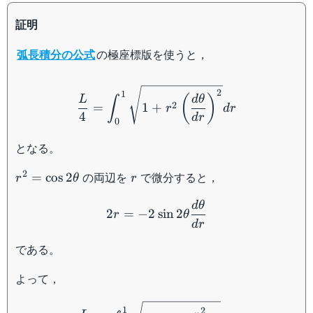
証明
弧長積分の公式
の極座標版を使うと，
\dfrac{L}{4}=\int_0^1\sq
2
1
(
)
L
d
θ
∫
2
=
1
+
r
d
r
4
d
r
0
となる。
r^2=\cos
r
2
の両辺を
で微分すると，
=
cos
2
r
θ
r
2\theta
2r=-2\sin 2\theta\dfrac{
d
θ
2
=
−
2
sin
2
r
θ
d
r
である。
よって，
\begin{aligned} \dfrac{L
1
2