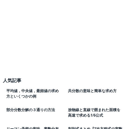
人気記事
平均値，中央値，最頻値の求め
共分散の意味と簡単な求め方
方といくつかの例
部分分数分解の３通りの方法
放物線と直線で囲まれた面積を
高速で求める1/6公式
リーマン予想の意味，素数分布
判別式まとめ【2次方程式の実数