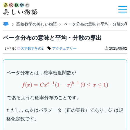
高校数学の美しい物語
ベータ分布の意味と平均・分散の導
ベータ分布の意味と平均・分散の導出
レベル:
◎
大学数学その2
アクチュアリー
2025/09/02
ベータ分布とは，確率密度関数が
f(x)=Cx^{a-1}(1-x)^{b-1}\
−
1
−
1
a
b
(
)
=
(
1
−
)
(
0
≤
≤
1
)
f
x
C
x
x
x
であるような確率分布のことです。
a,b
C
ただし，
はパラメータ（正の実数）であり，
は規
,
a
b
C
格化定数です。