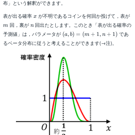
布」という解釈ができます。
x
m
表が出る確率
が不明であるコインを何回か投げて，表が
x
n
回，裏が
回出たとします。このとき「表が出る確率の
m
n
(a,b)=
予測値」は，パラメータが
であ
(
,
)
=
(
+
1
,
+
1
)
a
b
m
n
(m+1,n+1)
るベータ分布に従うと考えることができます(→注)。