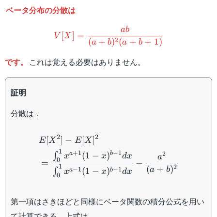
ベータ分布の分散は
V[X]=\dfrac{ab}{(a+b)^
ab
[
]
=
V
X
2
(
+
)
(
+
+
1
)
a
b
a
b
です。
これは覚える必要はありません。
証明
分散は，
\begin{aligned} &E[X^2]-
2
2
[
]
−
[
]
E
X
E
X
1
+
1
−
1
2
a
b
(
1
−
)
∫
x
x
d
x
a
0
=
−
1
2
(
+
)
a
b
−
1
−
1
(
1
−
)
∫
a
b
x
x
d
x
0
第一項はさきほどと同様にベータ関数の積分公式を用い
て計算できる。上式は，