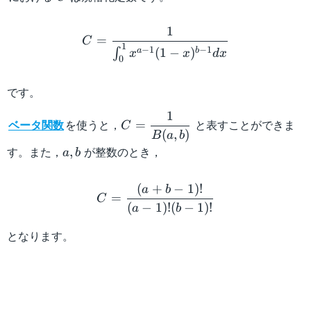
C=\dfrac{1}{\int_0^1x^{
1
=
C
1
−
1
−
1
(
1
−
)
∫
a
b
x
x
d
x
0
です。
1
C=\dfrac{1}
ベータ関数
を使うと，
と表すことができま
=
C
(
,
)
{B(a,b)}
B
a
b
a,b
す。また，
が整数のとき，
,
a
b
C=\dfrac{(a+b-1)!}{(a-1)!
(
+
−
1
)!
a
b
=
C
(
−
1
)!
(
−
1
)!
a
b
となります。