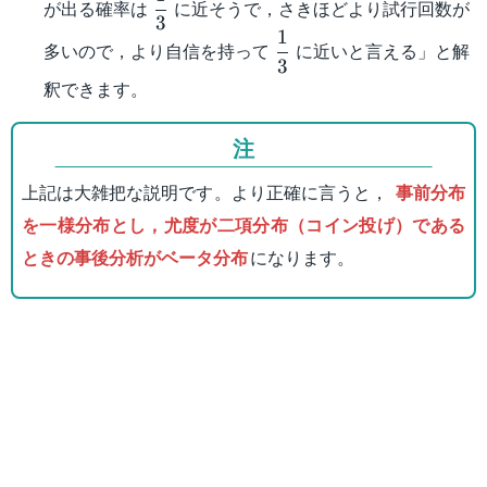
が出る確率は
に近そうで，さきほどより試行回数が
3
{3}
1
\dfrac{1}
多いので，より自信を持って
に近いと言える」と解
3
{3}
釈できます。
注
上記は大雑把な説明です。より正確に言うと，
事前分布
を一様分布とし，尤度が二項分布（コイン投げ）である
ときの事後分析がベータ分布
になります。