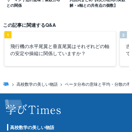
との関係
解・x軸との共有点の個数】
この記事に関連するQ&A
1
2
飛行機の水平尾翼と垂直尾翼はそれぞれどの軸
古
の安定や操縦に関係していますか？
で
高校数学の美しい物語
ベータ分布の意味と平均・分散の導
高校数学の美しい物語