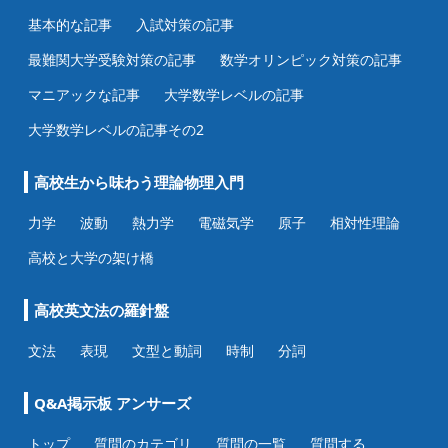
基本的な記事
入試対策の記事
最難関大学受験対策の記事
数学オリンピック対策の記事
マニアックな記事
大学数学レベルの記事
大学数学レベルの記事その2
高校生から味わう理論物理入門
力学
波動
熱力学
電磁気学
原子
相対性理論
高校と大学の架け橋
高校英文法の羅針盤
文法
表現
文型と動詞
時制
分詞
Q&A掲示板 アンサーズ
トップ
質問のカテゴリ
質問の一覧
質問する