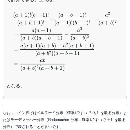
\begin{aligned} &\dfrac
2
(
+
1
)!
(
−
1
)!
(
+
−
1
)!
a
b
a
b
a
⋅
−
2
(
+
+
1
)!
(
−
1
)!
(
−
1
)!
(
+
)
a
b
a
b
a
b
2
(
+
1
)
a
a
a
=
−
2
(
+
)
(
+
+
1
)
(
+
)
a
b
a
b
a
b
2
(
+
1
)
(
+
)
−
(
+
+
1
)
a
a
a
b
a
a
b
=
2
(
+
)
(
+
+
1
)
a
b
a
b
ab
=
2
(
+
)
(
+
+
1
)
a
b
a
b
となる。
0,1
なお，コイン投げはベルヌーイ分布（確率1/2ずつで
を取る分布）ま
0
,
1
\pm
たはラーデマッハー分布（Rademacher 分布，確率1/2ずつで
を取る
±
1
1
分布）で表されることが多いです。