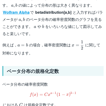
a,b
す。
の値によって分布の形は大きく異なります。
,
a
b
Wolfram Alpha
で
betadistribution[a,b]
と入力すればパラ
a,b
メータが
のベータ分布の確率密度関数のグラフを見る
,
a
b
a
b
ことができます。
や
をいろいろな値にして図示してみ
a
b
ると楽しいです。
1
a=b
x=\dfrac{1}
例えば，
の場合，確率密度関数は
に関して
=
=
a
b
x
2
{2}
対称になります。
ベータ分布の規格化定数
ベータ分布の確率密度関数
f(x)=Cx^{a-1} (1-x)^{b-1
−
1
−
1
a
b
(
)
=
(
1
−
)
f
x
C
x
x
C
における
は規格化定数です。
C