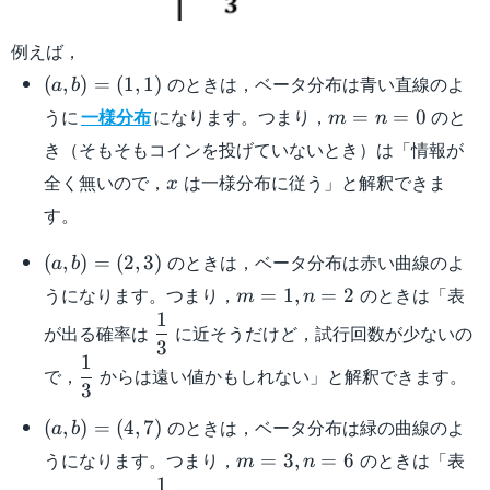
例えば，
(a,b)=
のときは，ベータ分布は青い直線のよ
(
,
)
=
(
1
,
1
)
a
b
(1,1)
m=n=0
うに
一様分布
になります。つまり，
のと
=
=
0
m
n
き（そもそもコインを投げていないとき）は「情報が
x
全く無いので，
は一様分布に従う」と解釈できま
x
す。
(a,b)=
のときは，ベータ分布は赤い曲線のよ
(
,
)
=
(
2
,
3
)
a
b
(2,3)
m=1,n=2
うになります。つまり，
のときは「表
=
1
,
=
2
m
n
1
\dfrac{1}
が出る確率は
に近そうだけど，試行回数が少ないの
3
{3}
1
\dfrac{1}
で，
からは遠い値かもしれない」と解釈できます。
3
{3}
(a,b)=
のときは，ベータ分布は緑の曲線のよ
(
,
)
=
(
4
,
7
)
a
b
(4,7)
m=3,n=6
うになります。つまり，
のときは「表
=
3
,
=
6
m
n
1
\dfrac{1}