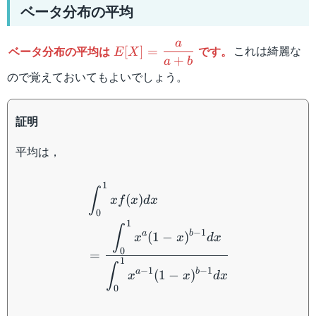
ベータ分布の平均
a
E[X]=\dfrac{a}
ベータ分布の平均は
です。
これは綺麗な
[
]
=
E
X
+
a
b
{a+b}
ので覚えておいてもよいでしょう。
証明
平均は，
\begin{aligned} &\int_0^1
1
∫
(
)
x
f
x
d
x
0
1
∫
−
1
a
b
(
1
−
)
x
x
d
x
0
=
1
∫
−
1
−
1
a
b
(
1
−
)
x
x
d
x
0