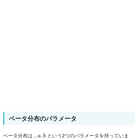
ベータ分布のパラメータ
a,b
ベータ分布は，
という2つのパラメータを持っていま
,
a
b