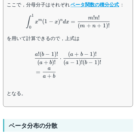
ここで，分母分子はそれぞれ
ベータ関数の積分公式
：
\int_0^1x^m(1-x)^ndx=\
1
!
!
m
n
∫
m
n
(
1
−
)
=
x
x
d
x
(
+
+
1
)!
m
n
0
を用いて計算できるので，上式は
\begin{aligned} &\dfrac{
!
(
−
1
)!
(
+
−
1
)!
a
b
a
b
⋅
(
+
)!
(
−
1
)!
(
−
1
)!
a
b
a
b
a
=
+
a
b
となる。
ベータ分布の分散