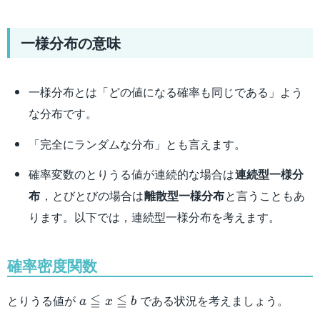
一様分布の意味
一様分布とは「どの値になる確率も同じである」よう
な分布です。
「完全にランダムな分布」とも言えます。
確率変数のとりうる値が連続的な場合は
連続型一様分
布
，とびとびの場合は
離散型一様分布
と言うこともあ
ります。以下では，連続型一様分布を考えます。
確率密度関数
a\leqq
≦
≦
とりうる値が
である状況を考えましょう。
a
x
b
x\leqq