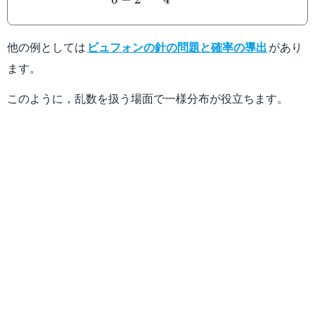
2}=\dfrac{1}
{4}
他の例としては
ビュフォンの針の問題と確率の導出
があり
ます。
このように，乱数を扱う場面で一様分布が役立ちます。