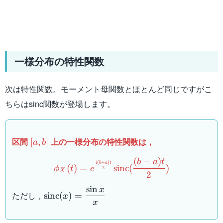
一様分布の特性関数
次は特性関数。モーメント母関数とほとんど同じですがこ
ちらはsinc関数が登場します。
[a,b]
区間
上の一様分布の特性関数は，
[
,
]
a
b
\phi_X(t)=e^{\frac{i(b+a
(
−
)
b
a
t
(
+
)
i
b
a
t
(
)
=
sinc
(
)
ϕ
t
e
2
X
2
sin
x
\mathrm{sinc}
ただし，
sinc
(
)
=
x
(x)=\dfrac{\sin
x
x}{x}