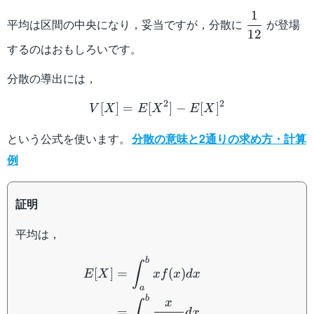
1
\dfrac{1}
平均は区間の中央になり，妥当ですが，分散に
が登場
12
{12}
するのはおもしろいです。
分散の導出には，
V[X]=E[X^2]-E[X]^2
2
2
[
]
=
[
]
−
[
]
V
X
E
X
E
X
という公式を使います。
分散の意味と2通りの求め方・計算
例
証明
平均は，
\begin{aligned}E[X]&=\di
b
∫
[
]
=
(
)
E
X
x
f
x
d
x
a
b
x
∫
=
d
x