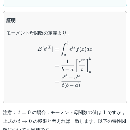
証明
モーメント母関数の定義より，
\begin{aligned}E[e^{tX}]
b
∫
tX
t
x
[
]
=
(
)
E
e
e
f
x
d
x
a
b
t
x
1
[
]
e
=
−
b
a
t
a
t
b
t
a
−
e
e
=
(
−
)
t
b
a
t=0
1
注意：
の場合，モーメント母関数の値は
ですが，
=
0
1
t
t\to
上式の
の極限と考えれば一致します。以下の特性関
→
0
t
0
数についても同様です。。