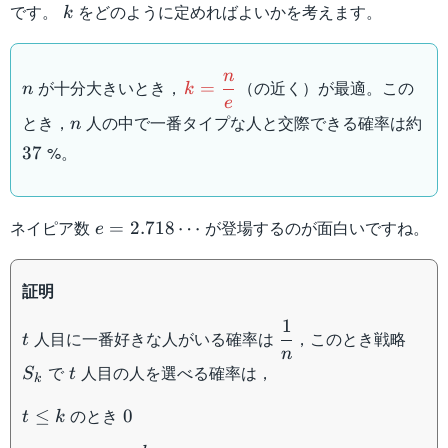
k
です。
をどのように定めればよいかを考えます。
k
n
n
k=\dfrac{n}
が十分大きいとき，
（の近く）が最適。この
=
n
k
e
{e}
n
とき，
人の中で一番タイプな人と交際できる確率は約
n
37
%。
37
e=2.718\cdots
ネイピア数
が登場するのが面白いですね。
=
2.718
⋯
e
証明
1
t
\dfrac{1}
S_k
人目に一番好きな人がいる確率は
，このとき戦略
t
{n}
n
t
で
人目の人を選べる確率は，
S
t
k
t\leq
0
のとき
≤
0
t
k
k