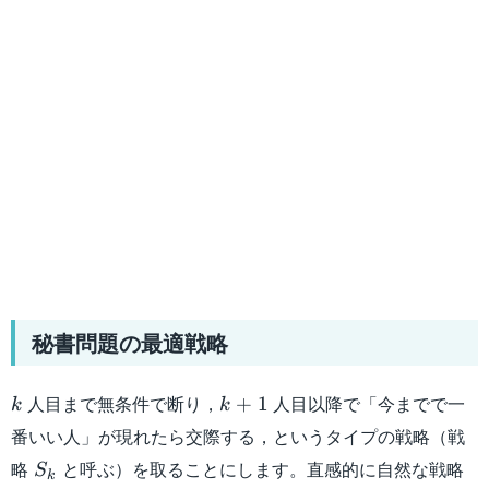
秘書問題の最適戦略
k
k+1
人目まで無条件で断り，
人目以降で「今までで一
+
1
k
k
番いい人」が現れたら交際する，というタイプの戦略（戦
S_k
略
と呼ぶ）を取ることにします。直感的に自然な戦略
S
k