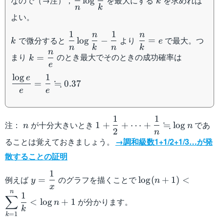
なので（→注），
を最大にする
を求めれば
lo
g
k
+\dfrac{1}{n-
{n}\log
n
k
1}\fallingdotseq
よい。
\dfrac{n}
\log \dfrac{n}
{k}
1
1
n
n
k
\dfrac{1}
\dfrac{n}
{k}
で微分すると
より
で最大。つ
lo
g
−
=
k
e
{n}\log\dfrac{n}
{k}=e
n
k
n
k
n
k=\dfrac{n}
まり
のとき最大でそのときの成功確率は
=
{k}-\dfrac{1}{n}
k
e
{e}
lo
g
1
e
\dfrac{\log e}
≒
=
0.37
{e}=\dfrac{1}
e
e
{e}\fallingdotseq
0.37
1
1
n
1+\dfrac{1}
≒
注：
が十分大きいとき
であ
1
+
+
⋯
+
lo
g
n
n
2
{2}+\cdots
n
ることは覚えておきましょう。
→調和級数1+1/2+1/3…が発
+\dfrac{1}
{n}\fallingdotseq
散することの証明
\log n
1
y=\dfrac{1}
\log (n+1)<
例えば
のグラフを描くことで
=
lo
g
(
+
1
)
<
y
n
{x}
\displaystyle\sum
x
n
1
∑
{k} < \log n+1
が分かります。
<
lo
g
+
1
n
k
=
1
k