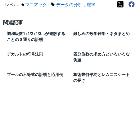
レベル:
★
マニアック
データの分析，確率
関連記事
調和級数1+1/2+1/3...が発散する
難しめの数学雑学・ネタまとめ
ことの３通りの証明
デカルトの符号法則
四分位数の求め方といろいろな
例題
ブールの不等式の証明と応用例
算術幾何平均とレムニスケート
の長さ