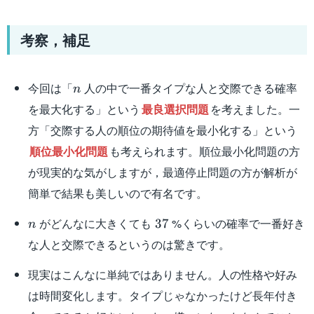
考察，補足
n
今回は「
人の中で一番タイプな人と交際できる確率
n
を最大化する」という
最良選択問題
を考えました。一
方「交際する人の順位の期待値を最小化する」という
順位最小化問題
も考えられます。順位最小化問題の方
が現実的な気がしますが，最適停止問題の方が解析が
簡単で結果も美しいので有名です。
n
37
がどんなに大きくても
%くらいの確率で一番好き
37
n
な人と交際できるというのは驚きです。
現実はこんなに単純ではありません。人の性格や好み
は時間変化します。タイプじゃなかったけど長年付き