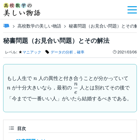
高校数学の美しい物語
秘書問題（お見合い問題）とその解
秘書問題（お見合い問題）とその解法
レベル:
★
マニアック
データの分析，確率
2021/03/06
n
n
もし人生で
人の異性と付き合うことが分かっていて
n
n
\dfrac{n}
が十分大きいなら，最初の
人とは別れてその後で
n
e
{e}
「今までで一番いい人」がいたら結婚するべきである。
目次