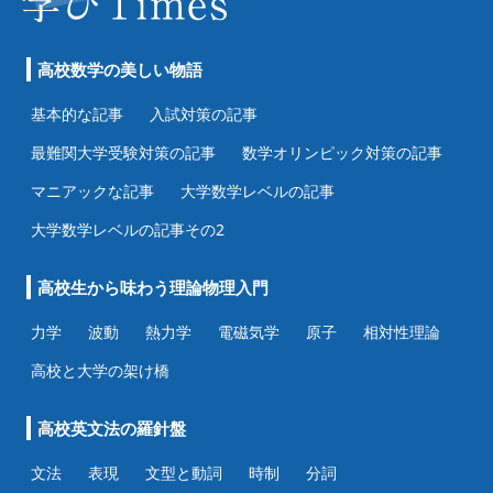
高校数学の美しい物語
基本的な記事
入試対策の記事
最難関大学受験対策の記事
数学オリンピック対策の記事
マニアックな記事
大学数学レベルの記事
大学数学レベルの記事その2
高校生から味わう理論物理入門
力学
波動
熱力学
電磁気学
原子
相対性理論
高校と大学の架け橋
高校英文法の羅針盤
文法
表現
文型と動詞
時制
分詞