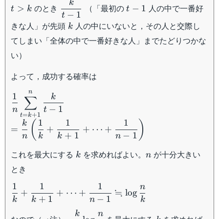
k
t>
\dfrac{k}
t-
のとき
（「最初の
人の中で一番好
>
−
1
t
k
t
k
{t-1}
1
−
1
t
k
きな人」が先頭
人の中にいないと，その人と交際し
k
てしまい「全体の中で一番好きな人」までたどりつかな
い）
よって，成功する確率は
n
\dfrac{1}
1
k
∑
{n}\displaystyle\sum_{t=k+1}^{n}\dfrac{k}
−
1
n
t
=
+
1
t
k
{t-1}\\ =\dfrac{k}{n}\left(\dfrac{1}
1
1
1
(
)
k
{k}+\dfrac{1}{k+1}+\cdots +\dfrac{1}{n-
=
+
+
⋯
+
+
1
−
1
n
k
k
n
1}\right)
k
n
これを最大にする
を求めればよい。
が十分大きい
k
n
とき
1
1
1
n
\dfrac{1}
≒
+
+
⋯
+
lo
g
+
1
−
1
{k}+\dfrac{1}
k
k
n
k
{k+1}+\cdots
k
n
\dfrac{k}
k