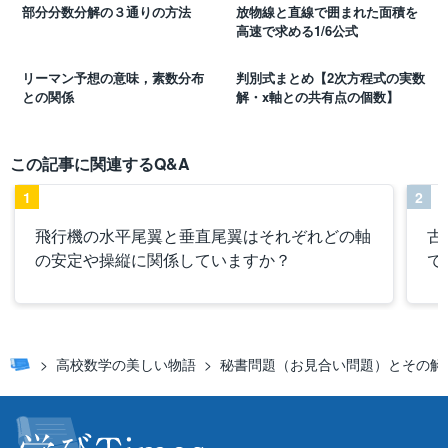
部分分数分解の３通りの方法
放物線と直線で囲まれた面積を
高速で求める1/6公式
リーマン予想の意味，素数分布
判別式まとめ【2次方程式の実数
との関係
解・x軸との共有点の個数】
この記事に関連するQ&A
1
2
飛行機の水平尾翼と垂直尾翼はそれぞれどの軸
古
の安定や操縦に関係していますか？
で
高校数学の美しい物語
秘書問題（お見合い問題）とその解