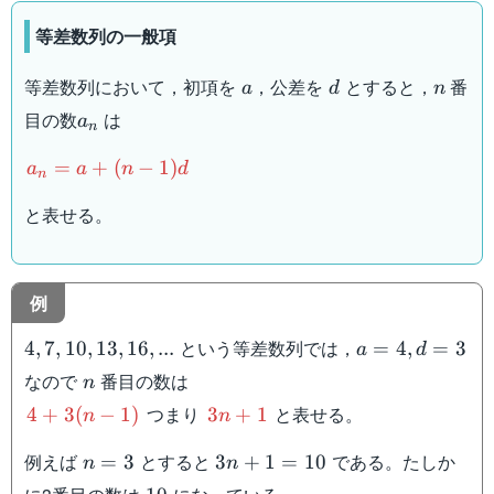
等差数列の一般項
a
d
n
等差数列において，初項を
，公差を
とすると，
番
a
d
n
a_n
目の数
は
a
n
a_n=a+
=
+
(
−
1
)
a
a
n
d
n
(n-1)d
と表せる。
例
4,7,10,13,16,...
a=4,d=3
という等差数列では，
4
,
7
,
10
,
13
,
16
,
...
=
4
,
=
3
a
d
n
なので
番目の数は
n
4+3(n-
3n+1
つまり
と表せる。
4
+
3
(
−
1
)
3
+
1
n
n
1)
n=3
3n+1=10
例えば
とすると
である。たしか
=
3
3
+
1
=
10
n
n
10