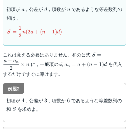
a
d
n
初項が
，公差が
，項数が
であるような等差数列の
a
d
n
和は，
1
S=\dfrac{1}
=
(
2
+
(
−
1
)
)
S
n
a
n
d
2
{2}n(2a+(n-
1)d)
S=\dfrac{a+a
これは覚える必要はありません。和の公式
=
S
{2}\times n
+
a
a
a_n=a+
n
に，一般項の式
を代入
×
=
+
(
−
1
)
n
a
a
n
d
n
2
(n-1)d
するだけですぐに導けます。
例題2
4
3
6
初項が
，公差が
，項数が
であるような等差数列の
4
3
6
S
和
を求めよ。
S