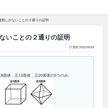
種類しかないことの２通りの証明
ないことの２通りの証明
更新
2022/06/29
8面体，正12面体，正20面体の5つのみ。