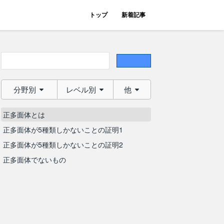
トップ
新着記事
分野別
レベル別
他
正多面体とは
正多面体が5種類しかないことの証明1
正多面体が5種類しかないことの証明2
正多面体でないもの