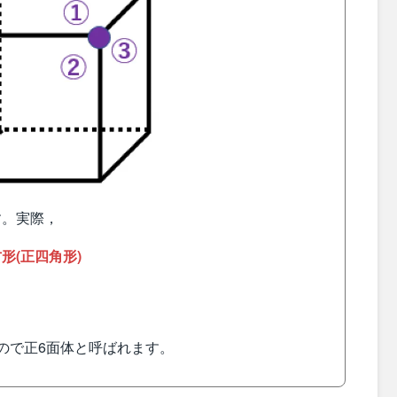
す。実際，
形(正四角形)
ので正6面体と呼ばれます。