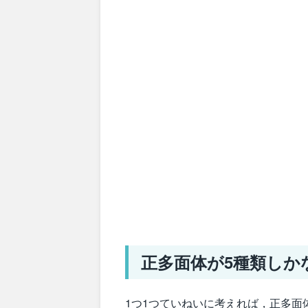
正多面体が5種類しか
1つ1つていねいに考えれば，正多面