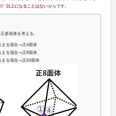
0^{\circ}
∘
以上になることはない
からです。
6
0
る正多面体を考える。
集まる場合→正4面体
集まる場合→正8面体
集まる場合→正20面体