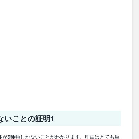
ないことの証明1
体が5種類しかないことがわかります。理由はとても単