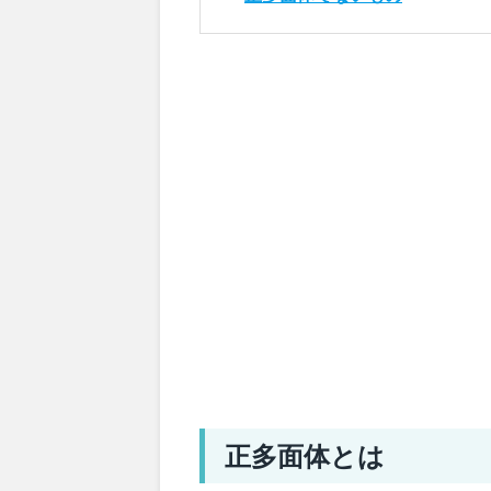
正多面体とは