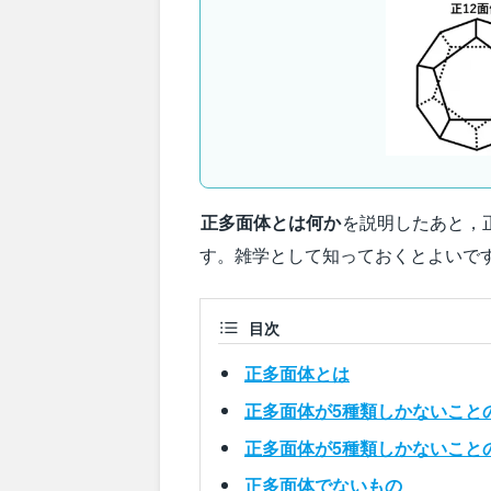
正多面体とは何か
を説明したあと，
す。雑学として知っておくとよいで
目次
正多面体とは
正多面体が5種類しかないこと
正多面体が5種類しかないこと
正多面体でないもの