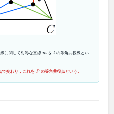
m
l
分線に関して対称な直線
を
の等角共役線とい
m
l
P
点で交わり，これを
の等角共役点という。
P