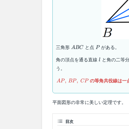
ABC
P
三角形
と点
がある。
A
BC
P
l
角の頂点を通る直線
と角の二等
l
う。
AP,\:BP,\:CP
の等角共役線は一
,
,
A
P
BP
CP
平面図形の非常に美しい定理です。
目次