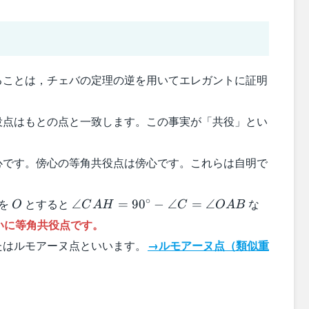
ることは，チェバの定理の逆を用いてエレガントに証明
役点はもとの点と一致します。この事実が「共役」とい
心です。傍心の等角共役点は傍心です。これらは自明で
O
\angle
∘
を
とすると
な
∠
=
9
0
−
∠
=
∠
O
C
A
H
C
O
A
B
CAH=90^{\circ}-
いに等角共役点です。
\angle C=\angle
たはルモアーヌ点といいます。
→ルモアーヌ点（類似重
OAB