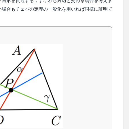
三角形を貫通する，すなわち対辺と交わる場合を考えま
い場合もチェバの定理の一般化を用いれば同様に証明で