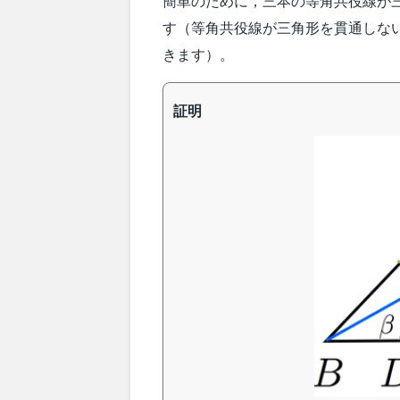
簡単のために，三本の等角共役線が
す（等角共役線が三角形を貫通しな
きます）。
証明