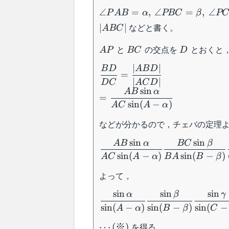
\angle
∠
=
,
∠
=
,
∠
P
A
B
α
PBC
β
PC
PAB=\alpha,\:\angle
などと書く。
∣
∣
A
BC
PBC=\beta,\:\angle
PCA=\gamma
AP
BC
D
と
の交点を
とおくと
A
P
BC
D
∣
∣
\dfrac{BD}{DC}=\dfrac{|A
B
D
A
B
D
=
{|ACD|}\\=\dfrac{AB\sin\a
∣
∣
D
C
A
C
D
sin
A
B
α
{AC\sin(A-\alpha)}
=
sin
(
−
)
A
C
A
α
などが分かるので，チェバの定理
sin
sin
A
B
α
BC
β
\dfrac{AB\sin\alpha}
{AC\sin(A-
sin
(
−
)
sin
(
−
)
A
C
A
α
B
A
B
β
\alpha)}\dfrac{BC\sin\beta}
よって，
{BA\sin(B-
\beta)}\dfrac{CA\sin\gamm
sin
sin
sin
α
β
γ
\dfrac{\sin\alpha}{\sin(A-
{CB\sin(C-\gamma)}=1
\alpha)}\dfrac{\sin\beta}
sin
(
−
)
sin
(
−
)
sin
(
−
A
α
B
β
C
{\sin(B-
\cdots(※)
を得る。
⋯
(
※
)