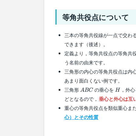
等角共役点について
三本の等角共役線が一点で交わ
できます（後述）。
定義より，等角共役点の等角共
う名前の由来です。
三角形の内心の等角共役点は内
あまり面白くない例です。
ABC
H
三角形
の垂心を
，外心
A
BC
H
どとなるので，
垂心と外心は互
重心の等角共役点を類似重心ま
心）とその性質