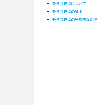
等角共役点について
等角共役点の証明
等角共役点の発展的な定理