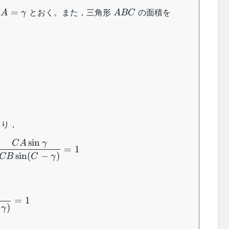
ABC
|ABC|
とおく。また，三角形
の面積を
=
A
γ
A
BC
，
BD|}
lpha}
より，
sin
C
A
γ
=
1
sin
(
−
)
CB
C
γ
a}
=
1
)
γ