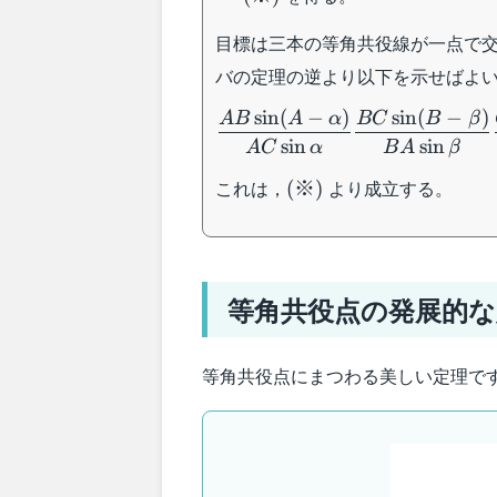
\beta)}\dfrac{\sin\gamma}
{\sin(C-\gamma)}=1
目標は三本の等角共役線が一点で
バの定理の逆より以下を示せばよ
sin
(
−
)
sin
(
−
)
\dfrac{AB\sin(A-\alpha)}
A
B
A
α
BC
B
β
{AC\sin\alpha}\dfrac{BC\si
sin
sin
A
C
α
B
A
β
\beta)}
(※)
これは，
より成立する。
(
※
)
{BA\sin\beta}\dfrac{CA\sin
\gamma)}{CB\sin\gamma}
等角共役点の発展的な
等角共役点にまつわる美しい定理で