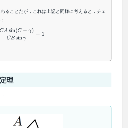
交わることだが，これは上記と同様に考えると，チェ
い：
sin
(
−
)
C
A
C
γ
=
1
n(B-
sin
CB
γ
(C-
=1
定理
す！