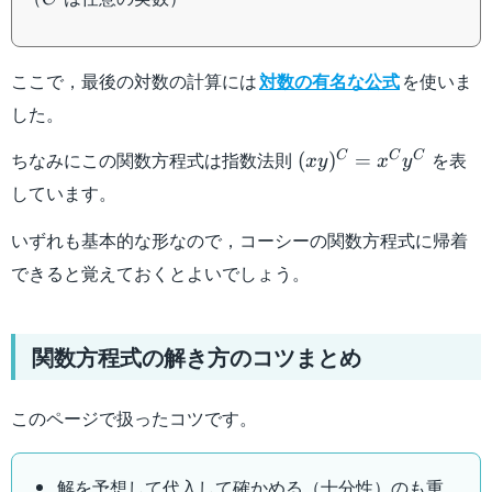
ここで，最後の対数の計算には
対数の有名な公式
を使いま
した。
(xy)^C=x^Cy^C
ちなみにこの関数方程式は指数法則
を表
C
C
C
(
)
=
x
y
x
y
しています。
いずれも基本的な形なので，コーシーの関数方程式に帰着
できると覚えておくとよいでしょう。
関数方程式の解き方のコツまとめ
このページで扱ったコツです。
解を予想して代入して確かめる（十分性）のも重