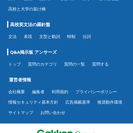
高校と大学の架け橋
高校英文法の羅針盤
文法
表現
文型と動詞
時制
分詞
Q&A掲示板 アンサーズ
トップ
質問のカテゴリ
質問の一覧
質問する
運営者情報
会社概要
編集者
利用規約
プライバシーポリシー
情報セキュリティ基本方針
広告掲載基準
推奨動作環境
サイトマップ
お問い合わせ