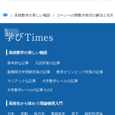
高校数学の美しい物語
コーシーの関数方程式の解法と応用
高校数学の美しい物語
基本的な記事
入試対策の記事
最難関大学受験対策の記事
数学オリンピック対策の記事
マニアックな記事
大学数学レベルの記事
大学数学レベルの記事その2
高校生から味わう理論物理入門
力学
波動
熱力学
電磁気学
原子
相対性理論