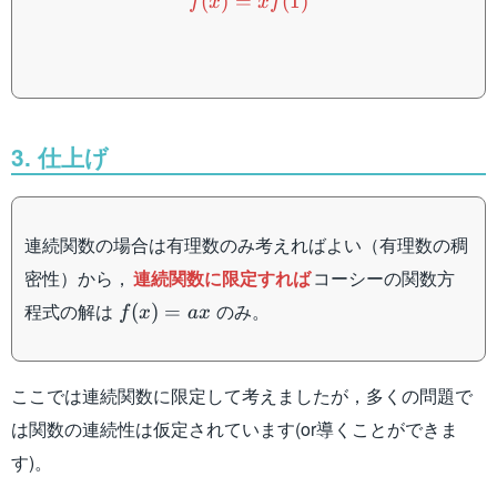
(
)
=
(
1
)
f
x
x
f
3. 仕上げ
連続関数の場合は有理数のみ考えればよい（有理数の稠
密性）から，
連続関数に限定すれば
コーシーの関数方
f(x)=ax
程式の解は
のみ。
(
)
=
f
x
a
x
ここでは連続関数に限定して考えましたが，多くの問題で
は関数の連続性は仮定されています(or導くことができま
す)。