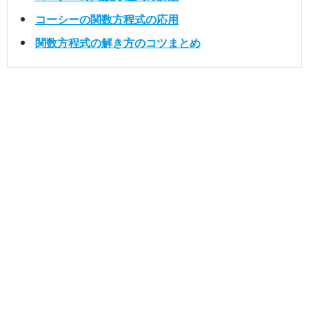
コーシーの関数方程式の応用
関数方程式の解き方のコツまとめ