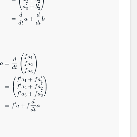
⎝
⎠
2
2
′
′
+
a
b
3
3
d
d
=
+
a
b
d
t
d
t
\begin{aligned} \dfrac{d}{dt} f \boldsymbol
⎛
⎞
f
a
1
d
=
⎝
⎠
f
a
a
2
d
t
f
a
3
⎛
⎞
′
′
+
f
a
f
a
1
1
′
′
+
=
⎝
⎠
f
a
f
a
2
2
′
′
+
f
a
f
a
3
3
d
′
=
+
f
a
f
a
d
t