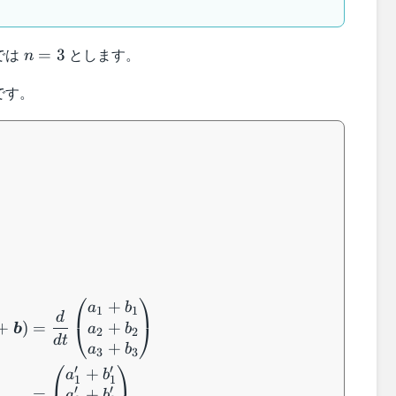
n=3
では
とします。
=
3
n
です。
。
\begin{aligned} \dfrac{d}{dt} (\boldsymbo
⎛
⎞
+
a
b
1
1
d
+
+
)
=
⎝
⎠
a
b
b
2
2
d
t
+
a
b
3
3
⎛
⎞
′
′
+
a
b
1
1
′
′
+
=
a
b