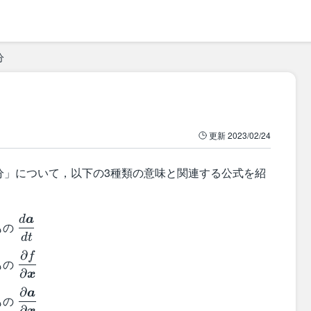
分
更新
2023/02/24
分」について，以下の3種類の意味と関連する公式を紹
d
a
\dfrac{d\boldsymbol{a}}
もの
{dt}
d
t
∂
f
\dfrac{\partial
もの
f}{\partial
∂
x
\boldsymbol{x}}
∂
a
\dfrac{\partial
もの
\boldsymbol{a}}
∂