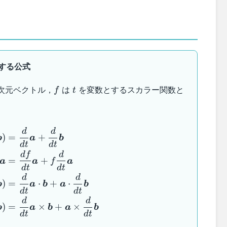
する公式
f
t
次元ベクトル，
は
を変数とするスカラー関数と
f
t
\begin{aligned} \dfrac{d}{dt} (\boldsymbo
d
d
)
=
+
b
a
b
d
t
d
t
df
d
=
+
a
a
f
a
d
t
d
t
d
d
)
=
⋅
+
⋅
b
a
b
a
b
d
t
d
t
d
d
)
=
×
+
×
b
a
b
a
b
d
t
d
t