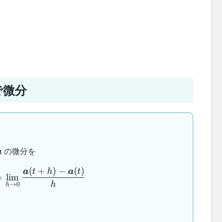
で微分
\boldsymbol{a}
の微分を
a
\dfrac{d}{dt} \boldsymbol{a} = \lim_{h \to
(
+
)
−
(
)
a
t
h
a
t
=
lim
h
→
0
h
。