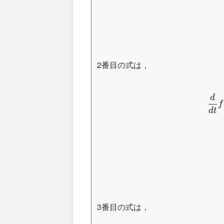
2番目の式は，
d
f
d
t
3番目の式は，