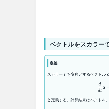
ベクトルをスカラー
定義
t
スカラー
を変数とするベクトル
t
d
a
d
t
と定義する。計算結果はベクトル