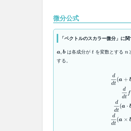
微分公式
「ベクトルのスカラー微分」に関
\boldsymbol{a}
t
n
は各成分が
を変数とする
,
a
b
t
n
,
する。
\boldsymbol{b}
d
(
+
a
d
t
d
f
d
t
d
(
⋅
a
d
t
d
(
×
a
d
t