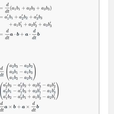
\begin{aligned} \dfrac{d}{dt} (\boldsymbo
d
=
(
+
+
)
a
b
a
b
a
b
1
1
2
2
3
3
d
t
′
′
′
=
+
+
a
b
a
b
a
b
1
2
3
1
2
3
′
′
′
+
+
+
a
b
a
b
a
b
1
2
3
1
2
3
d
d
=
⋅
+
⋅
a
b
a
b
d
t
d
t
\begin{aligned} \dfrac{d}{dt} (\boldsymbol
⎛
⎞
−
a
b
a
b
2
3
3
2
d
−
⎝
⎠
a
b
a
b
3
1
1
3
d
t
−
a
b
a
b
1
2
2
1
⎛
⎞
′
′
′
′
−
+
−
a
b
a
b
a
b
a
b
3
2
2
3
2
3
3
2
′
′
′
′
−
+
−
⎝
⎠
a
b
a
b
a
b
a
b
1
3
3
1
3
1
1
3
′
′
′
′
−
+
−
a
b
a
b
a
b
a
b
2
1
1
2
1
2
2
1
d
d
×
+
×
a
b
a
b
d
t
d
t