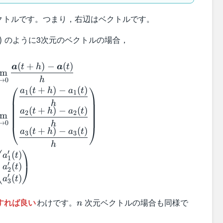
クトルです。つまり，右辺はベクトルです。
のように3次元のベクトルの場合，
)
\begin{aligned} \dfrac{d}{dt} \boldsymbol{a
(
+
)
−
(
)
a
t
h
a
t
im
h
→
0
⎛
⎞
(
+
)
−
(
)
a
t
h
a
t
1
1
h
(
+
)
−
(
)
a
t
h
a
t
2
2
im
→
0
h
⎝
⎠
(
+
)
−
(
)
a
t
h
a
t
3
3
h
⎛
⎞
′
(
)
a
t
1
′
(
)
⎝
⎠
a
t
2
′
(
)
a
t
3
n
すれば良い
わけです。
次元ベクトルの場合も同様で
n