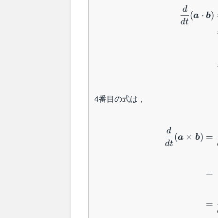
d
(
⋅
)
a
b
d
t
4番目の式は，
d
(
×
)
=
a
b
d
t
=
=