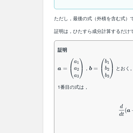
ただし，最後の式（外積を含む式）
証明は，ひたすら成分計算するだけ
証明
⎛
⎞
⎛
⎞
\boldsymbol{a}
\boldsymbol{b}
a
b
1
1
，
とおく
=
=
=
=
⎝
⎠
⎝
⎠
a
b
a
b
2
2
\begin{pmatrix}
\begin{pmatrix}
a
b
3
3
a_1\\ a_2\\
b_1\\ b_2\\
1番目の式は，
a_3
b_3
\end{pmatrix}
\end{pmatrix}
d
(
a
d
t