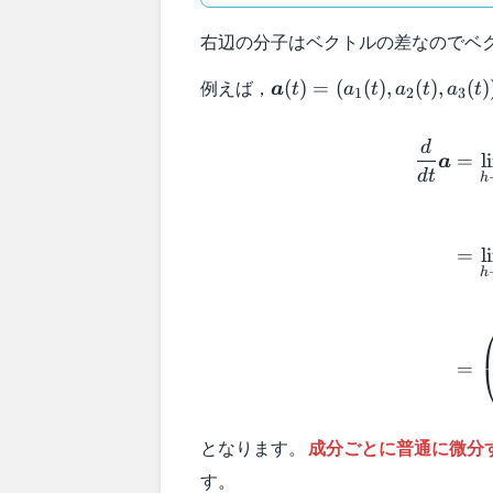
右辺の分子はベクトルの差なのでベ
\boldsymbol{a}
例えば，
(
)
=
(
(
)
,
(
)
,
(
)
a
t
a
t
a
t
a
t
1
2
3
(t) = (a_1 (t) ,
a_2 (t) , a_3
d
(t))
=
l
a
d
t
h
=
l
h
=
となります。
成分ごとに普通に微分
す。