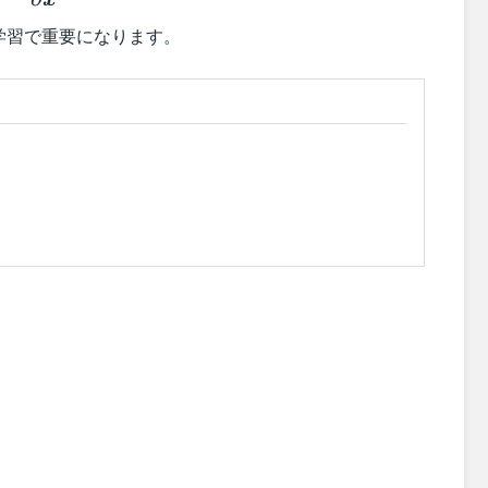
x
{\partial
学習で重要になります。
\boldsymbol{x}}