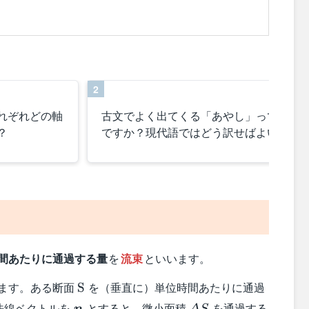
2
れぞれどの軸
古文でよく出てくる「あやし」ってどん
？
ですか？現代語ではどう訳せばよいです
間あたりに通過する量
を
流束
といいます。
l{A}
\text{S}
ます。ある断面
を（垂直に）単位時間あたりに通過
S
ol{x})
\boldsymbol{n}
\varDelta
法線ベクトルを
とすると，微小面積
を通過する