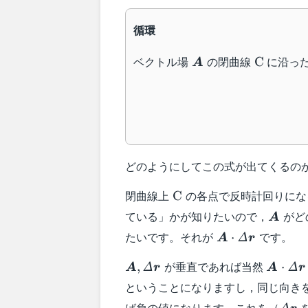
循環
\boldsymbol{A}
\text{C}
ベクトル場
の閉曲線
に沿っ
C
A
どのようにしてこの式が出てくるの
\text{C}
閉曲線上
の各点で反時計回りにな
C
\bold
ている」かが知りたいので，
がど
A
\boldsymbol{A
たいです。それが
です。
⋅
Δ
A
r
\boldsymbol{A},
\bolds
が垂直であれば当然
,
⋅
Δ
Δ
A
r
A
r
\varDelta\boldsymbol{r}
ということになりますし，同じ向き
\var
ば負の値になります。これを（