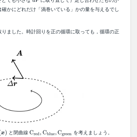
d
r
は確かにどれだけ「渦巻いている」かの量を与えるでし
取りました。時計回りを正の循環に取っても，循環の正
oldsymbol{A}
\text{C}_{\text{red}},\text{C}_\text{b
\text{C}
と閉曲線
を考えましょう。
(
)
C
,
C
,
C
x
red
blue
green