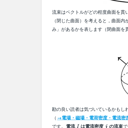
流束はベクトルがどの程度曲面を貫
（閉じた曲面）を考えると，曲面内
み」があるかを表します（閉曲面を
勘の良い読者は気づいているかもし
（
→電場・磁場・電荷密度・電流密
I
\boldsym
です。
電流
は電流密度
の流束
で
I
j