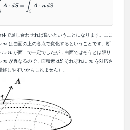
∫
⋅
=
⋅
A
d
S
A
n
d
S
S
S
全体で足し合わせれば良いということになります。ここ
\boldsymbol{n}
ル
は曲面の上の各点で変化するということです。断
n
\boldsymbol{n}
トル
が面上で一定でしたが，曲面ではそうとは限り
n
\boldsymbol{n}
dS
\boldsymbol{n}
ル
が異なるので，面積素
それぞれに
を対応さ
n
d
S
n
l{S}
理解しやすいかもしれません）。