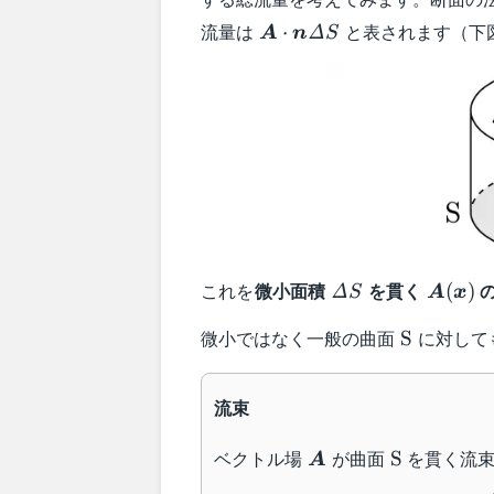
\boldsymbol{A}\cdot\bo
流量は
と表されます（下
⋅
Δ
A
n
S
S
\varDelta
\bolds
これを
微小面積
を貫く
(
)
Δ
S
A
x
S
(\bold
\text{S}
微小ではなく一般の曲面
に対して
S
流束
\boldsymbol{A}
\text{S}
ベクトル場
が曲面
を貫く流
S
A