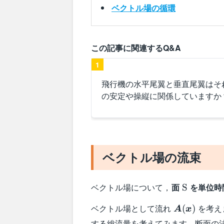
ベクトル場の循環
この記事に関連するQ&A
1
飛行機の水平尾翼と垂直尾翼はそ
の安定や操縦に関係していますか
ベクトル場の流束
\text{S}
ベクトル場について，
面
を単位時
S
\boldsymbo
ベクトル場として流れ
を考え
(
)
A
x
(\boldsymb
する総流量を考えてみます。断面の