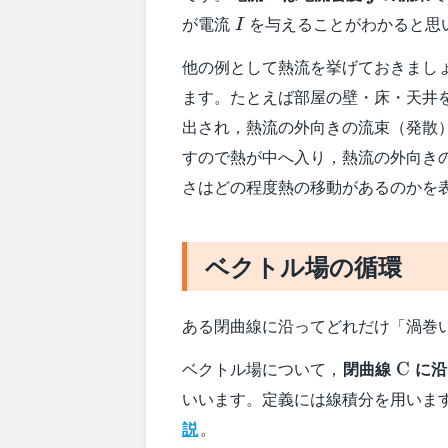
I
が電流
を与えることがわかると思
I
他の例として熱流を挙げておきまし
ます。たとえば部屋の壁・床・天井
出され，熱流の外向きの流束（発散
すので熱が中へ入り，熱流の外向き
さはどの程度熱の移動があるのかを
ベクトル場の循環
ある閉曲線に沿ってどれだけ「渦巻
\text
ベクトル場について，
閉曲線
に沿
C
いいます。定義には線積分を用いま
説
。