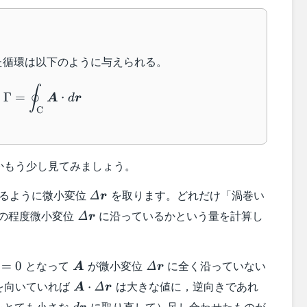
た循環は以下のように与えられる。
\Gamma =\oint_\text{C}\boldsymbol{A}\cd
∮
Γ
=
⋅
A
d
r
C
かもう少し見てみましょう。
\varDelta\boldsymbol{r}
るように微小変位
を取ります。どれだけ「渦巻い
Δ
r
symbol{A}
\varDelta\boldsymbol{r}
の程度微小変位
に沿っているかという量を計算し
Δ
r
}\cdot\varDelta\boldsymbol{r}
ymbol{A}\cdot\varDelta\boldsymbol{r}=0
\boldsymbol{A}
\varDelta\boldsymbol{r}
となって
が微小変位
に全く沿っていない
=
0
Δ
A
r
\boldsymbol{A}\cdot\varDelta\boldsy
を向いていれば
は大きな値に，逆向きであれ
⋅
Δ
A
r
Delta\boldsymbol{r}
d\boldsymbol{r}
をとても小さな
に取り直して）足し合わせたものが