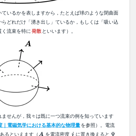
いているかを表しますから，たとえば球のような閉曲面
からどれだけ「湧き出し」ているか，もしくは「吸い込
貫く流束を特に
発散
といいます）。
れませんが，我々は既に一つ流束の例を知っています
度｜電磁気学における基本的な物理量
を参照）。電流
bol{j}
\boldsymbol{A}
\boldsymbol{j}
\Psi
あるといえます（
を電流密度
に置き換えると
Ψ
A
j