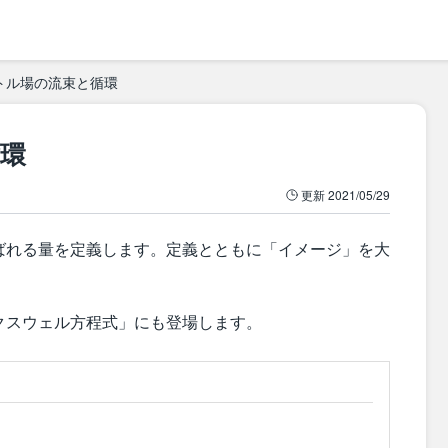
トル場の流束と循環
環
更新
2021/05/29
ばれる量を定義します。定義とともに「イメージ」を大
クスウェル方程式」にも登場します。