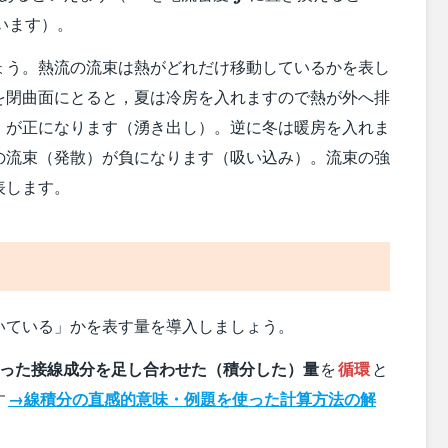
います）。
ょう。熱流の流束は熱がどれだけ移動しているかを表し
を閉曲面にとると，夏は冷房を入れますので熱が外へ排
）が正になります（湧き出し）。逆に冬は暖房を入れま
の流束（発散）が負になります（吸い込み）。流束の強
表します。
いている」かを表す量を導入しましょう。
{C}
った接線成分を足し合わせた（積分した）量
を
循環
と
す
→線積分の直感的意味・例題を使った計算方法の解