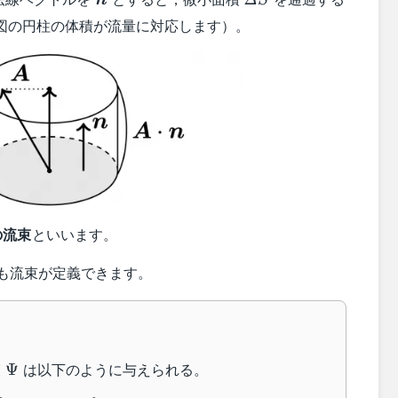
Δ
n
S
S
ldsymbol{n}\varDelta
図の円柱の体積が流量に対応します）。
ymbol{A}
の流束
といいます。
symbol{x})
も流束が定義できます。
\Psi
束
は以下のように与えられる。
Ψ
\Psi :=\int_\text{S}\boldsymbol{A}\cdot 