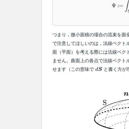
∫
Ψ
:=
つまり，微小面積の場合の流束を面
で注意してほしいのは，法線ベクト
面（平面）を考える際には法線ベク
ません。曲面上の各点で法線ベクト
d\boldsymbo
せます（この意味で
と書く方が
d
S