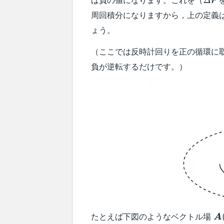
Δ
r
周回積分になりますから，上の定義
ょう。
（ここでは反時計回りを正の循環に
負が逆転するだけです。）
\b
たとえば下図のようなベクトル場
A