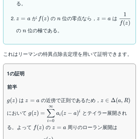
る。
f(z)| <
+\infty
1
z=a
f(z)
n
z=a
\dfrac{
が
の
位の零点なら，
は
=
(
)
=
z
a
f
z
n
z
a
(
)
{f(z)}
f
z
n
の
位の極である。
n
これはリーマンの特異点除去定理を用いて証明できます。
1の証明
前半
g(z)
z=a
z \in
は
の近傍で正則であるため，
(
)
=
∈
Δ
(
,
)
g
z
z
a
z
a
R
\Delta
∞
\displaystyle g(z) =
∑
において
i
とテイラー展開され
(
)
=
(
−
)
(a,R)
g
z
a
z
a
\sum_{i=0}^{\infty}
i
=
0
i
a_i (z-a)^i
f(z)
z=a
る。よって
の
周りのローラン展開は
(
)
=
f
z
z
a
\begin{aligned} f(z) &= 