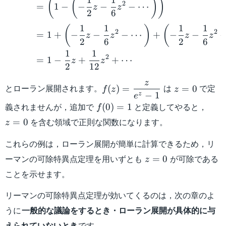
(
(
)
)
2
=
1
−
−
−
−
⋯
z
z
2
6
1
1
1
1
(
)
(
2
2
=
1
+
−
−
−
⋯
+
−
−
z
z
z
z
2
6
2
6
1
1
2
=
1
−
+
+
⋯
z
z
2
12
z
f(z)=\dfrac{z}
z=0
とローラン展開されます。
は
で定
(
)
=
=
0
f
z
z
−
1
z
e
{e^z - 1}
f(0)=1
z=0
義されませんが，追加で
と定義してやると，
(
0
)
=
1
f
を含む領域で正則な関数になります。
=
0
z
これらの例は，ローラン展開が簡単に計算できるため，リ
z=0
ーマンの可除特異点定理を用いずとも
が可除である
=
0
z
ことを示せます。
リーマンの可除特異点定理が効いてくるのは，次の章のよ
うに
一般的な議論をするとき・ローラン展開が具体的に与
えられていないとき
です。