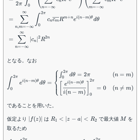
n
m
2
π
0
=
−
∞
=
−
∞
n
m
∞
2
π
∫
∑
+
(
−
)
m
n
i
n
m
θ
=
c
c
R
e
d
θ
n
m
0
,
=
−
∞
n
m
∞
∑
2
2
n
=
∣
∣
c
R
n
=
−
∞
n
となる。なお
⎧
\int_0^{2\pi} e^{i(n-m)\t
2
π
=
2
(
=
)
∫
d
θ
π
n
m
⎨
2
π
0
∫
2
(
−
)
π
i
n
m
θ
=
⎩
(
−
)
e
d
θ
i
n
m
θ
[
]
e
=
0
(

=
)
n
m
0
(
−
)
i
n
m
0
であることを用いた。
|f(z)|
R_1
M
仮定より
は
で最大値
を
∣
(
)
∣
<
∣
−
∣
<
f
z
R
z
a
R
M
1
2
<
取るため
|z-a|
\dfrac{1}{2\pi} \int_0^{2
<
2
2
π
π