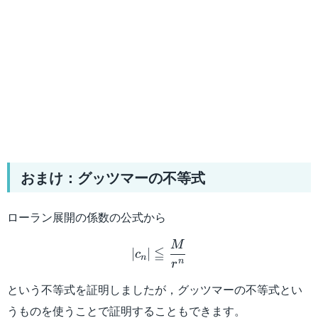
おまけ：グッツマーの不等式
ローラン展開の係数の公式から
|c_n| \leqq \dfrac{M}{r^{
M
≦
∣
∣
c
n
n
r
という不等式を証明しましたが，グッツマーの不等式とい
うものを使うことで証明することもできます。