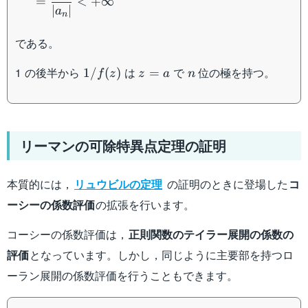
=
<
+
∞
∣
∣
a
n
である。
1/f(z)
z=a
n
1 の後半から
は
で
位の極を持つ。
1/
(
)
=
f
z
z
a
n
リーマンの可除特異点定理の証明
本質的には，
リュウビルの定理
の証明のときに登場した
コ
ーシーの係数評価
の拡張を行います。
コーシーの係数評価は，
正則関数のテイラー展開の係数の
評価
となっています。しかし，同じように主要部を持つロ
ーラン展開の係数評価を行うこともできます。