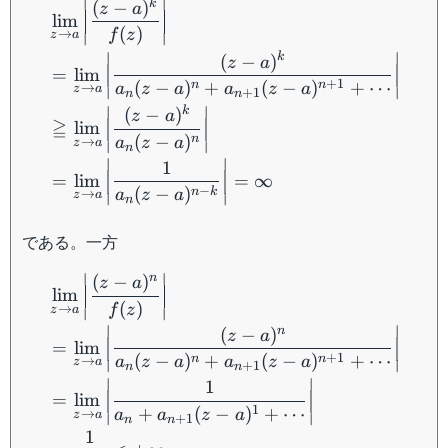
a)^{n+1}
∣
∣
k
(
−
)
n
z
a
lim
+ \cdots
(
)
f
z
→
z
a
∣
∣
∣
∣
k
(
−
)
z
a
=
lim
+
1
(
−
)
+
(
−
)
+
⋯
n
n
a
z
a
a
z
a
→
z
a
∣
∣
+
1
n
n
∣
∣
k
(
−
)
z
a
≧
lim
(
−
)
n
a
z
a
→
z
a
∣
∣
n
∣
∣
1
=
lim
=
∞
−
(
−
)
n
k
a
z
a
→
z
a
∣
∣
n
である。一方
\begin{aligned} &\lim_{z 
∣
∣
n
(
−
)
z
a
lim
(
)
f
z
→
z
a
∣
∣
∣
∣
n
(
−
)
z
a
=
lim
+
1
(
−
)
+
(
−
)
+
⋯
n
n
a
z
a
a
z
a
→
z
a
∣
∣
+
1
n
n
∣
∣
1
=
lim
1
+
(
−
)
+
⋯
a
a
z
a
→
z
a
∣
∣
+
1
n
n
1