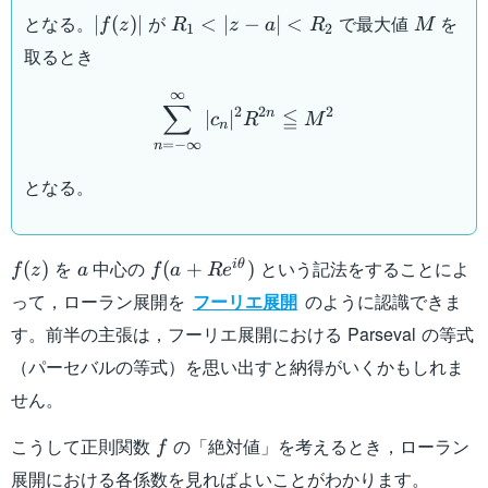
|f(z)|
R_1
M
となる。
が
で最大値
を
∣
(
)
∣
<
∣
−
∣
<
f
z
R
z
a
R
M
1
2
<
取るとき
|z-a|
\sum_{n=-\infty}^{\infty
<
∞
∑
2
2
2
≦
n
∣
∣
R_2
c
R
M
n
=
−
∞
n
となる。
f(z)
a
f(a+
を
中心の
という記法をすることによ
i
θ
(
)
(
+
)
f
z
a
f
a
R
e
Re^{i\theta})
って，ローラン展開を
フーリエ展開
のように認識できま
す。前半の主張は，フーリエ展開における Parseval の等式
（パーセバルの等式）を思い出すと納得がいくかもしれま
せん。
f
こうして正則関数
の「絶対値」を考えるとき，ローラン
f
展開における各係数を見ればよいことがわかります。