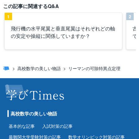
この記事に関連するQ&A
1
2
飛行機の水平尾翼と垂直尾翼はそれぞれどの軸
古
の安定や操縦に関係していますか？
で
高校数学の美しい物語
リーマンの可除特異点定理
高校数学の美しい物語
基本的な記事
入試対策の記事
最難関大学受験対策の記事
数学オリンピック対策の記事