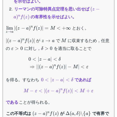
を示せばよい。
f(z)
(z-
リーマンの可除特異点定理を思い出せば
(
−
z
a)^n
の有界性を示せばよい。
n
)
(
)
a
f
z
f(z)
\displaystyle
n
とおく。
lim
∣
(
−
)
(
)
∣
=
<
+
∞
z
a
f
z
M
→
z
a
\lim_{z \to
a} |(z-a)^n
|(z-
z
M
が
で
に収束するため，任意
n
∣
(
−
)
(
)
∣
→
z
a
f
z
z
a
M
f(z)| = M <
a)^n
\to
\varepsilon
\delta
の
に対し，
を適当に取ることで
>
0
>
0
ε
δ
+\infty
f(z)|
a
> 0
> 0
\begin{aligned} &0 < |z-a|
0
<
∣
−
∣
<
z
a
δ
n
⇒
∣∣
(
−
)
(
)
∣
−
∣
<
z
a
f
z
M
ε
0 <
を得る。すなわち
であれば
0
<
∣
−
∣
<
z
a
δ
|z-a|
M-\varepsilon < |(z-a)^n 
n
−
<
<
∣
(
−
)
(
)
∣
<
+
M
ε
z
a
f
z
M
ε
\delta
である
ことが得られる。
(z-
\Delta
この不等式は
が
で有界で
n
(
−
)
(
)
Δ
(
,
)
\
{
}
z
a
f
z
a
δ
a