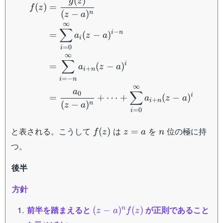
(
)
g
z
(
)
=
f
z
(
−
)
n
z
a
∞
∑
−
i
n
=
(
−
)
a
z
a
i
=
0
i
∞
∑
i
=
(
−
)
a
z
a
+
i
n
=
−
i
n
∞
a
∑
0
i
=
+
⋯
+
(
−
)
a
z
a
+
i
n
(
−
)
n
z
a
=
0
i
f(z)
z=a
n
と表される。こうして
は
を
位の極に持
(
)
=
f
z
z
a
n
つ。
後半
方針
(z-
前半を踏まえると
が正則であること
n
(
−
)
(
)
z
a
f
z
a)^n