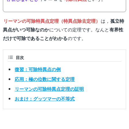
0
リーマンの可除特異点定理（特異点除去定理）
は，
孤立特
異点がいつ可除なのか
についての定理です。なんと
有界性
だけで可除であることがわかる
のです。
目次
復習：可除特異点の例
応用：極の位数に関する定理
リーマンの可除特異点定理の証明
おまけ：グッツマーの不等式