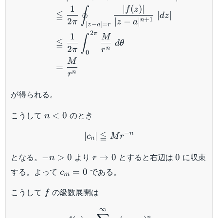
1
∣
(
)
∣
f
z
∮
≦
∣
∣
d
z
+
1
2
∣
−
∣
n
π
z
a
∣
−
∣
=
z
a
r
2
π
1
M
∫
≦
d
θ
2
n
π
r
0
M
=
n
r
が得られる。
n
こうして
のとき
<
0
n
<
|c_n| \leqq M r^{-n}
−
≦
n
0
∣
∣
c
M
r
n
-
r
0
となる。
より
とすると右辺は
に収束
−
>
0
→
0
0
n
r
n
\to
c_m
する。よって
である。
=
0
c
m
>
0
= 0
0
f
こうして
の級数展開は
f
f(z) = \sum_{n = 0}^{\inf
∞
n