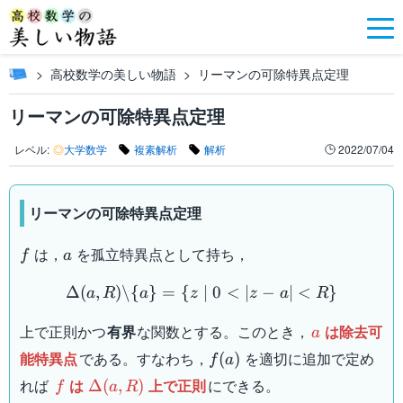
高校数学の美しい物語
リーマンの可除特異点定理
リーマンの可除特異点定理
レベル:
◎
大学数学
複素解析
解析
2022/07/04
リーマンの可除特異点定理
f
a
は，
を孤立特異点として持ち，
f
a
\Delta (a,R) \backslash \
Δ
(
,
)
\
{
}
=
{
∣
0
<
∣
−
∣
<
}
a
R
a
z
z
a
R
a
上で正則かつ
有界
な関数とする。このとき，
は除去可
a
f(a)
能特異点
である。すなわち，
を適切に追加で定め
(
)
f
a
f
\Delta
れば
は
上で正則
にできる。
Δ
(
,
)
f
a
R