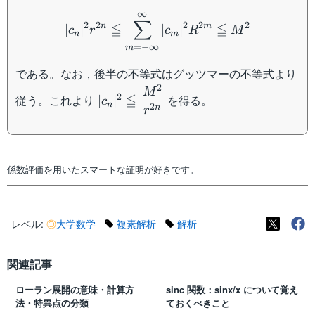
<
|c_n|^2 r^{2n} \leqq \su
∞
r
∑
2
2
2
2
2
≦
≦
n
m
∣
∣
∣
∣
c
r
c
R
M
<
n
m
=
−
∞
m
R
である。なお，後半の不等式はグッツマーの不等式より
2
|c_n|^2 \leqq
M
2
≦
従う。これより
を得る。
∣
∣
c
n
\dfrac{M^2}
2
n
r
{r^{2n}}
係数評価を用いたスマートな証明が好きです。
レベル:
◎
大学数学
複素解析
解析
関連記事
ローラン展開の意味・計算方
sinc 関数：sinx/x について覚え
法・特異点の分類
ておくべきこと