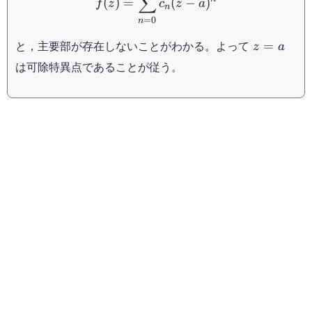
∑
(
)
=
(
−
)
f
z
c
z
a
n
=
0
n
z=a
と，主要部が存在しないことがわかる。よって
=
z
a
は可除特異点であることが従う。