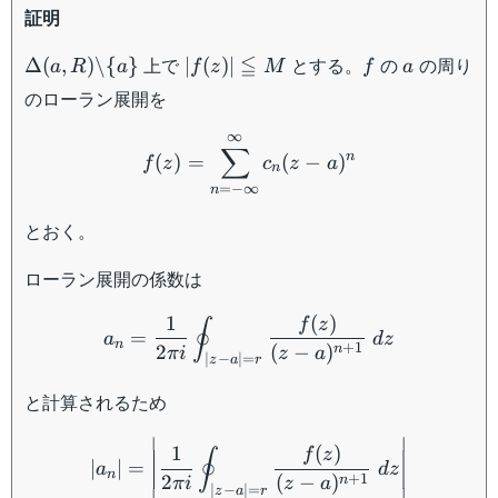
証明
\Delta
|f(z)|
f
a
≦
上で
とする。
の
の周り
Δ
(
,
)
\
{
}
∣
(
)
∣
a
R
a
f
z
M
f
a
(a,R)
\leqq
のローラン展開を
\backslash
M
f(z) = \sum_{n = -\infty}
\{ a \}
∞
∑
n
(
)
=
(
−
)
f
z
c
z
a
n
=
−
∞
n
とおく。
ローラン展開の係数は
a_n = \dfrac{1}{2 \pi i} \
1
(
)
f
z
∮
=
a
d
z
n
+
1
2
(
−
)
n
πi
z
a
∣
−
∣
=
z
a
r
と計算されるため
\begin{aligned} |a_n| &= \
∣
∣
1
(
)
f
z
∮
∣
∣
=
a
d
z
n
+
1
2
(
−
)
n
πi
z
a
∣
−
∣
=
z
a
r
∣
∣