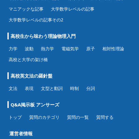
マニアックな記事
大学数学レベルの記事
大学数学レベルの記事その2
高校生から味わう理論物理入門
力学
波動
熱力学
電磁気学
原子
相対性理論
高校と大学の架け橋
高校英文法の羅針盤
文法
表現
文型と動詞
時制
分詞
Q&A掲示板 アンサーズ
トップ
質問のカテゴリ
質問の一覧
質問する
運営者情報