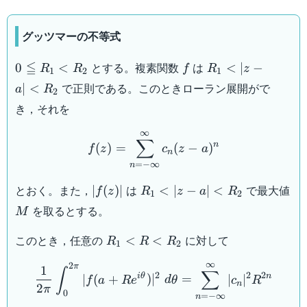
グッツマーの不等式
0
f
R_1
≦
とする。複素関数
は
0
<
<
∣
−
R
R
f
R
z
1
2
1
\leqq
<
で正則である。このときローラン展開がで
∣
<
a
R
2
R_1
|z-a|
き，それを
<
<
f(z) = \sum_{n= -\infty}^
R_2
R_2
∞
∑
n
(
)
=
(
−
)
f
z
c
z
a
n
=
−
∞
n
|f(z)|
R_1
とおく。また，
は
で最大値
∣
(
)
∣
<
∣
−
∣
<
f
z
R
z
a
R
1
2
<
M
を取るとする。
M
|z-a|
<
R_1
このとき，任意の
に対して
<
<
R
R
R
1
2
R_2
<
\dfrac{1}{2\pi} \int_0^{2
∞
2
R
π
1
∫
∑
2
2
2
i
θ
n
∣
(
+
)
∣
=
∣
∣
f
a
R
e
d
θ
c
R
<
n
2
π
0
=
−
∞
n
R_2