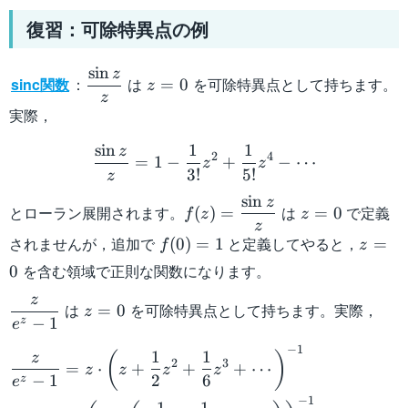
復習：可除特異点の例
sin
z
\dfrac{\sin
z=0
sinc関数
：
は
を可除特異点として持ちます。
=
0
z
z}{z}
z
実際，
\dfrac{\sin z}{z} = 1 - \d
sin
1
1
z
2
4
=
1
−
+
−
⋯
z
z
3
!
5
!
z
sin
z
f(z)=\dfrac{\sin
z=0
とローラン展開されます。
は
で定義
(
)
=
=
0
f
z
z
z}{z}
z
f(0)=1
z=0
されませんが，追加で
と定義してやると，
(
0
)
=
1
=
f
z
を含む領域で正則な関数になります。
0
z
\dfrac{z}
z=0
は
を可除特異点として持ちます。実際，
=
0
z
−
1
z
e
{e^z - 1}
\begin{aligned} \dfrac{z}{
−
1
1
1
(
)
z
2
3
=
⋅
+
+
+
⋯
z
z
z
z
−
1
2
6
z
e
−
1
1
1