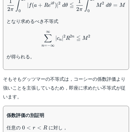
1
1
∫
∫
2
2
2
≦
i
θ
∣
(
+
)
∣
=
R_2
f
a
R
e
d
θ
M
d
θ
M
2
2
π
π
0
0
となり求めるべき不等式
\sum_{n=-\infty}^{\infty
∞
∑
2
2
2
≦
n
∣
∣
c
R
M
n
=
−
∞
n
が得られる。
そもそもグッツマーの不等式は，コーシーの係数評価より
強いことを主張しているため，即座に求めたい不等式が従
います。
係数評価の別証明
0
任意の
に対し，
0
<
<
r
R