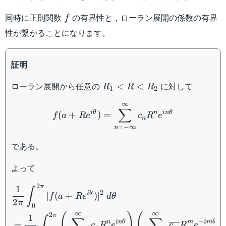
f
同時に正則関数
の有界性と，ローラン展開の係数の有界
f
性が繋がることになります。
証明
R_1
ローラン展開から任意の
に対して
<
<
R
R
R
1
2
<
f(a+ Re^{i\theta}) = \su
∞
R
∑
i
θ
n
in
θ
(
+
)
=
f
a
R
e
c
R
e
<
n
=
−
∞
n
R_2
である。
よって
\begin{aligned} &\dfrac{
2
π
1
∫
2
i
θ
∣
(
+
)
∣
f
a
R
e
d
θ
2
π
0
∞
∞
(
)
(
)
2
π
1
∫
∑
∑
−
n
in
θ
m
im
θ
=
c
R
e
c
R
e