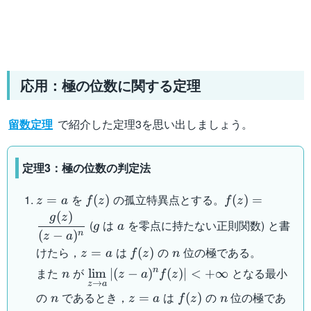
応用：極の位数に関する定理
留数定理
で紹介した定理3を思い出しましょう。
定理3：極の位数の判定法
z=a
f(z)
f(z)=\dfrac{g(
を
の孤立特異点とする。
=
(
)
(
)
=
z
a
f
z
f
z
{(z-a)^n}
(
)
g
a
g
z
(
は
を零点に持たない正則関数) と書
g
a
(
−
)
n
z
a
z=a
f(z)
n
けたら，
は
の
位の極である。
=
(
)
z
a
f
z
n
n
\displaystyle
また
が
n
となる最小
lim
∣
(
−
)
(
)
∣
<
+
∞
n
z
a
f
z
→
z
a
\lim_{z \to
n
z=a
f(z)
n
の
であるとき，
は
の
位の極であ
=
(
)
n
z
a
f
z
n
a} |(z-a)^n