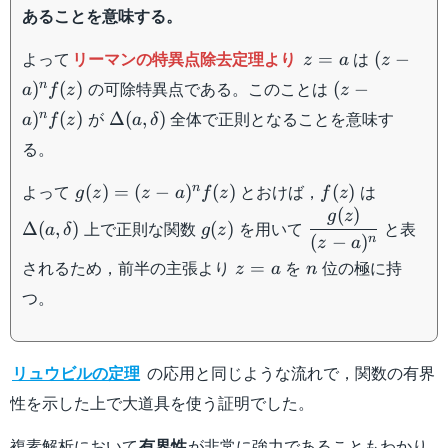
a)^n
(a,\delta)
あることを意味する。
f(z)
\backslash
\{a\}
z=a
(z-
よって
リーマンの特異点除去定理より
は
=
(
−
z
a
z
a)^n
(z-
の可除特異点である。このことは
n
)
(
)
(
−
a
f
z
z
f(z)
a)^n
\Delta
が
全体で正則となることを意味す
n
)
(
)
Δ
(
,
)
a
f
z
a
δ
f(z)
(a,\delta)
る。
g(z)
f(z)
\Delta
よって
とおけば，
は
n
(
)
=
(
−
)
(
)
(
)
g
z
z
a
f
z
f
z
=
(a,\delt
(
)
g(z)
\dfrac{g(z)}
g
z
上で正則な関数
を用いて
と表
Δ
(
,
)
(
)
a
δ
g
z
(z-
{(z-a)^n}
(
−
)
n
z
a
a)^n
z=a
n
されるため，前半の主張より
を
位の極に持
=
z
a
n
f(z)
つ。
リュウビルの定理
の応用と同じような流れで，関数の有界
性を示した上で大道具を使う証明でした。
複素解析において
有界性
が非常に強力であることもわかり