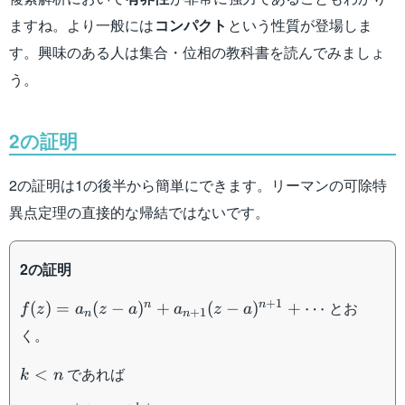
ますね。より一般には
コンパクト
という性質が登場しま
す。興味のある人は集合・位相の教科書を読んでみましょ
う。
2の証明
2の証明は1の後半から簡単にできます。リーマンの可除特
異点定理の直接的な帰結ではないです。
2の証明
f(z) =
+
1
とお
n
n
(
)
=
(
−
)
+
(
−
)
+
⋯
f
z
a
z
a
a
z
a
+
1
n
n
a_n (z-
く。
a)^n +
a_{n+1}
k
であれば
<
k
n
(z-
<
\begin{aligned} &\lim_{z \