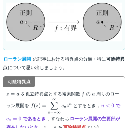
(a,R)
ローラン展開
の記事における特異点の分類・特に
可除特異
点
について思い出しましょう。
可除特異点
z=a
f
a
を孤立特異点とする複素関数
の
周りのロー
=
z
a
f
a
∞
\displaystyle
n
∑
ラン展開を
n
とするとき，
で
(
)
=
<
0
f
z
c
z
n
f(z) =
<
n
=
−
∞
n
\sum_{n=-
0
c_n
であるとき
，すなわち
ローラン展開の主要部が
=
0
c
\infty}^{\infty}
n
=
z=a
存在しないとき
，
を
可除特異点
という。
=
c_n z^n
z
a