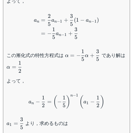
よって，
\begin{aligned} a_n &= 
2
3
=
+
(
1
−
)
a
a
a
−
1
−
1
n
n
n
5
5
1
3
=
−
+
a
−
1
n
5
5
1
3
\alpha=-\dfrac{1}
この漸化式の特性方程式は
であり解は
=
−
+
α
α
5
5
{5}\alpha+\dfrac{3}
1
\alpha=\dfrac{1}
{5}
=
α
2
{2}
よって，
a_n-\dfrac{1}{2}=\left(-\
−
1
n
1
1
1
(
)
(
)
−
=
−
−
a
a
1
n
2
5
2
3
a_1=\dfrac{3}
より，求めるものは
=
a
1
5
{5}
a_n=\dfrac{1}{2}+\dfrac{