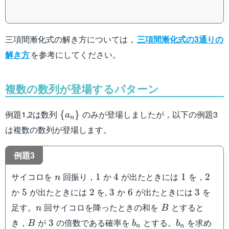
三項間漸化式の解き方については，
三項間漸化式の3通りの
解き方
を参考にしてください。
複数の数列が登場するパターン
\
例題1,2は数列
のみが登場しましたが，以下の例題3
{
}
a
n
{a_n\}
は複数の数列が登場します。
例題3
n
1
4
1
2
サイコロを
回振り，
か
が出たときには
を，
1
4
1
2
n
5
2
3
6
3
か
が出たときには
を,
か
が出たときには
を
5
2
3
6
3
n
B
足す。
回サイコロを降ったときの和を
とすると
n
B
B
3
b_n
b_n
き，
が
の倍数である確率を
とする。
を求め
3
B
b
b
n
n