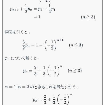
2
1
1
+
=
+
p
p
p
p
+
1
2
1
n
n
2
2
≧
=
1
(
3
)
n
両辺を引くと，
\dfrac{3}{2}p_n=1 -\left
+
1
n
3
1
(
)
≦
=
1
−
−
(
3
)
p
n
n
2
2
p_n
について解くと，
p
n
p_n=\dfrac{2}{3}+\dfrac{
n
2
1
1
(
)
≧
=
+
−
(
3
)
p
n
n
3
3
2
n=1,n=2
のときもこれを満たすので，
=
1
,
=
2
n
n
p_n = \dfrac{2}{3}+\dfra
n
2
1
1
(
)
=
+
−
p
n
3
3
2