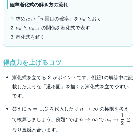
確率漸化式の解き方の流れ
n
a_n
求めたい「
回目の確率」を
とおく
n
a
n
a_n
a_{n-
と
の関係を漸化式で表す
a
a
−
1
n
n
1}
漸化式を解く
得点力を上げるコツ
漸化式を立てる
2
がポイントです。例題1の解答中に記
載したような「遷移図」を描くと漸化式を立てやすい
です。
n=1,2
n\to\infty
答えに
を代入したり
の極限を考え
=
1
,
2
→
∞
n
n
1
n\to\infty
a_n\to\dfr
て検算しましょう。例題1では
で
と
→
∞
→
n
a
n
2
{2}
なり直感と合います。