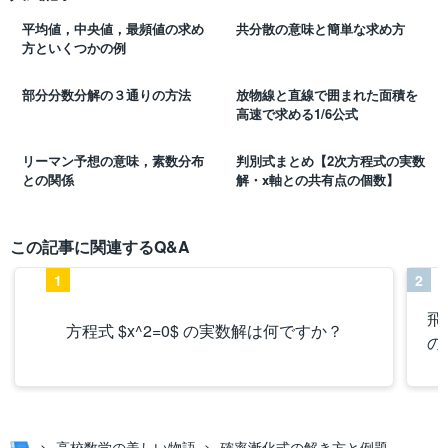
平均値，中央値，最頻値の求め
共分散の意味と簡単な求め方
方といくつかの例
部分分数分解の３通りの方法
放物線と直線で囲まれた面積を
高速で求める1/6公式
リーマン予想の意味，素数分布
判別式まとめ【2次方程式の実数
との関係
解・x軸との共有点の個数】
この記事に関連するQ&A
1
2
飛
方程式 $x^2=0$ の実数解は何ですか？
の
高校数学の美しい物語
確率漸化式の解き方と例題