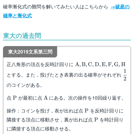
確率漸化式の難問を解いてみたい人はこちらから
→破産の
確率と漸化式
東大の過去問
東大2019文系第三問
\mathrm{A,B,C,D,E,F
正八角形の頂点を反時計回りに
A
,
B
,
C
,
D
,
E
,
F
,
G
,
H
1
\dfr
とする。また，投げたとき表裏の出る確率がそれぞれ
2
{2}
のコインがある。
\mathrm{P}
\mathrm{A}
点
が最初に点
にある。次の操作を10回繰り返す。
P
A
\mathrm{P}
操作：コインを投げ，表が出れば点
を反時計回りに
P
\mathrm{P}
隣接する頂点に移動させ，裏が出れば点
を時計回り
P
に隣接する頂点に移動させる。