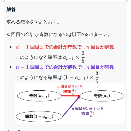
解答
a_n
求める確率を
とおく。
a
n
n
回目の合計が奇数になるのは以下の2パターン。
n
n-
n
回目までの合計が奇数で，
回目が偶数
−
1
n
n
1
2
a_{n-
このようになる確率は
×
a
−
1
n
5
1}\times\dfrac{2}
n-
n
回目までの合計が偶数で，
回目が奇数
−
1
{5}
n
n
1
3
(1-a_{n-
このようになる確率は
(
1
−
)
×
a
−
1
n
5
1})\times\dfrac{3}
{5}