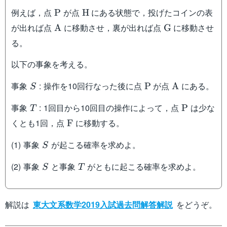
\mathrm{P}
\mathrm{H}
例えば，点
が点
にある状態で，投げたコインの表
P
H
\mathrm{A}
\mathrm{G}
が出れば点
に移動させ，裏が出れば点
に移動させ
A
G
る。
以下の事象を考える。
S
\mathrm{P}
\mathrm{A
事象
: 操作を10回行なった後に点
が点
にある。
P
A
S
T
\mathrm{
事象
: 1回目から10回目の操作によって，点
は少な
P
T
\mathrm{F}
くとも1回，点
に移動する。
F
S
(1) 事象
が起こる確率を求めよ。
S
S
T
(2) 事象
と事象
がともに起こる確率を求めよ。
S
T
解説は
東大文系数学2019入試過去問解答解説
をどうぞ。