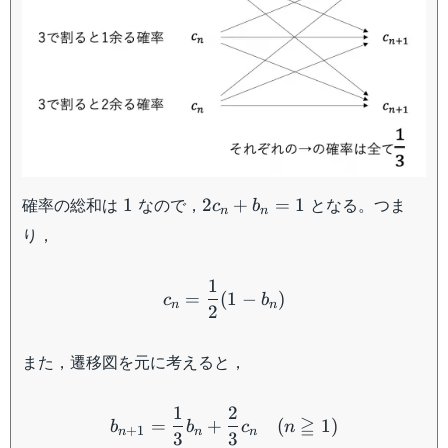
1
2c_n+b_n
確率の総和は
なので，
となる。つま
1
2
+
=
1
c
b
n
n
= 1
り，
c_n = \dfrac{1}{2}(1 - b_
1
=
(
1
−
)
c
b
n
n
2
また，遷移図を元に考えると，
b_{n+1} = \dfrac{1}{3}b
1
2
≧
=
+
(
1
)
b
b
c
n
+
1
n
n
n
3
3