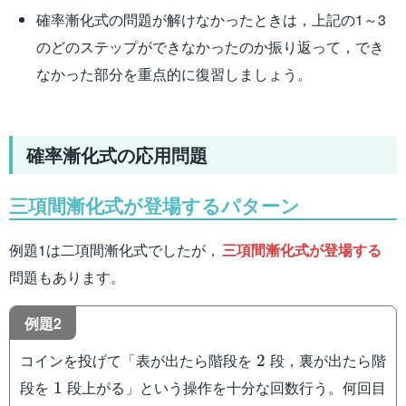
確率漸化式の問題が解けなかったときは，上記の1～3
のどのステップができなかったのか振り返って，でき
なかった部分を重点的に復習しましょう。
確率漸化式の応用問題
三項間漸化式が登場するパターン
例題1は二項間漸化式でしたが，
三項間漸化式が登場する
問題もあります。
例題2
2
コインを投げて「表が出たら階段を
段，裏が出たら階
2
1
段を
段上がる」という操作を十分な回数行う。何回目
1