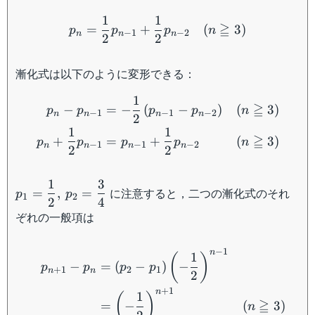
p_n = \dfrac{1}{2}p_{n-
1
1
≧
=
+
(
3
)
p
p
p
n
−
1
−
2
n
n
n
2
2
漸化式は以下のように変形できる：
\begin{aligned} p_n - p_
1
≧
−
=
−
(
−
)
(
3
)
p
p
p
p
n
−
1
−
1
−
2
n
n
n
n
2
1
1
≧
+
=
+
(
3
)
p
p
p
p
n
−
1
−
1
−
2
n
n
n
n
2
2
1
3
p_1 =
に注意すると，二つの漸化式のそれ
=
,
=
p
p
1
2
2
4
\dfrac{1}
ぞれの一般項は
{2},\:p_2
=
\begin{aligned} p_{n+1} 
\dfrac{3}
−
1
n
1
(
)
−
=
(
−
)
−
{4}
p
p
p
p
+
1
2
1
n
n
2
+
1
n
1
(
)
≧
=
−
(
3
)
n