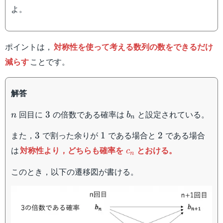
よ。
ポイントは，
対称性を使って考える数列の数をできるだけ
減らす
ことです。
解答
n
3
b_n
回目に
の倍数である確率は
と設定されている。
3
n
b
n
3
1
2
また，
で割った余りが
である場合と
である場合
3
1
2
c_n
は
対称性より，どちらも確率を
とおける。
c
n
このとき，以下の遷移図が書ける。