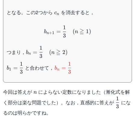
c_n
となる。この2つから
を消去すると，
c
n
b_{n+1} = \dfrac{1}{3}\
1
≧
=
(
1
)
b
n
+
1
n
3
1
b_n =
≧
つまり，
=
(
2
)
b
n
n
3
\dfrac{1}
{3}
1
1
b_1 =
b_n =
と合わせて，
=
=
b
b
1
\quad(n
n
3
3
\dfrac{1}
\dfrac{1}
\geqq 2)
{3}
{3}
n
今回は答えが
によらない定数になりました（漸化式を解
n
1
\dfrac{
く部分は楽な問題でした）。なお，直感的に答えが
にな
3
{3}
るのは明らかですね。