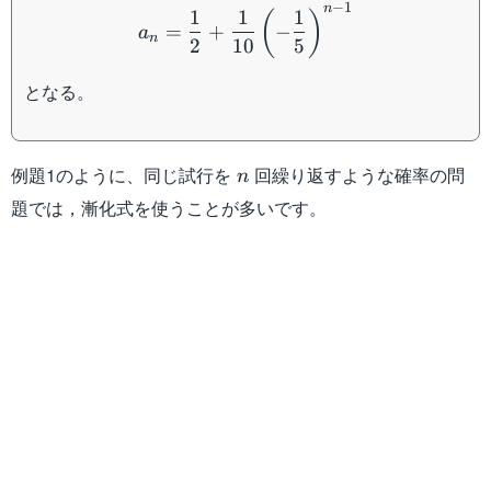
−
1
n
1
1
1
(
)
=
+
−
a
n
2
10
5
となる。
n
例題1のように、同じ試行を
回繰り返すような確率の問
n
題では，漸化式を使うことが多いです。