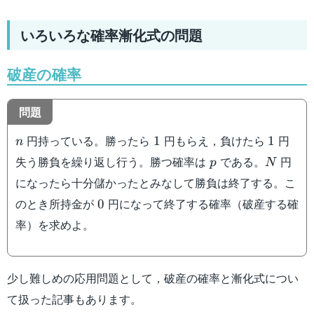
いろいろな確率漸化式の問題
破産の確率
問題
n
1
1
円持っている。勝ったら
円もらえ，負けたら
円
1
1
n
p
N
失う勝負を繰り返し行う。勝つ確率は
である。
円
p
N
になったら十分儲かったとみなして勝負は終了する。こ
0
のとき所持金が
円になって終了する確率（破産する確
0
率）を求めよ。
少し難しめの応用問題として，破産の確率と漸化式につい
て扱った記事もあります。