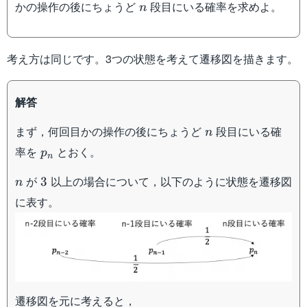
n
かの操作の後にちょうど
段目にいる確率を求めよ。
n
考え方は同じです。3つの状態を考えて遷移図を描きます。
解答
n
まず，何回目かの操作の後にちょうど
段目にいる確
n
p_n
率を
とおく。
p
n
n
3
が
以上の場合について，以下のように状態を遷移図
3
n
に表す。
遷移図を元に考えると，