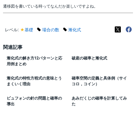
遷移図を書いている時ってなんだか楽しいですよね。
レベル:
★
基礎
場合の数
漸化式
関連記事
漸化式の解き方12パターンと応
破産の確率と漸化式
用例まとめ
漸化式の特性方程式の意味とう
確率空間の定義と具体例（サイ
まくいく理由
コロ，コイン）
ビュフォンの針の問題と確率の
あみだくじの確率を計算してみ
導出
た