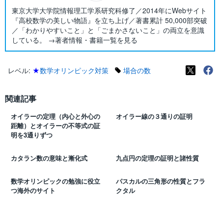
東京大学大学院情報理工学系研究科修了／2014年にWebサイト
『高校数学の美しい物語』を立ち上げ／著書累計 50,000部突破
／「わかりやすいこと」と「ごまかさないこと」の両立を意識
している。 →著者情報・書籍一覧を見る
レベル:
★
数学オリンピック対策
場合の数
関連記事
オイラーの定理（内心と外心の
オイラー線の３通りの証明
距離）とオイラーの不等式の証
明を3通りずつ
カタラン数の意味と漸化式
九点円の定理の証明と諸性質
数学オリンピックの勉強に役立
パスカルの三角形の性質とフラ
つ海外のサイト
クタル