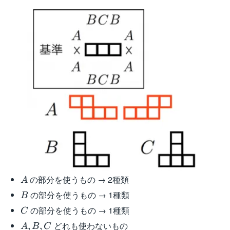
A
の部分を使うもの → 2種類
A
B
の部分を使うもの → 1種類
B
C
の部分を使うもの → 1種類
C
A,B,C
どれも使わないもの
,
,
A
B
C