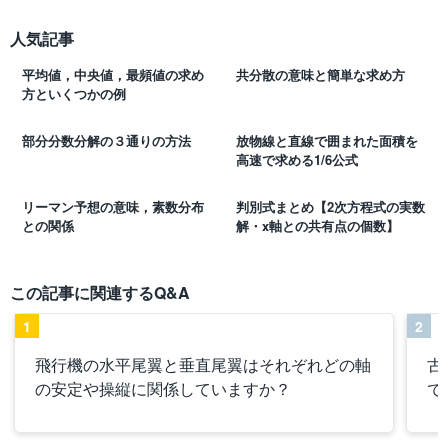
人気記事
平均値，中央値，最頻値の求め
共分散の意味と簡単な求め方
方といくつかの例
部分分数分解の３通りの方法
放物線と直線で囲まれた面積を
高速で求める1/6公式
リーマン予想の意味，素数分布
判別式まとめ【2次方程式の実数
との関係
解・x軸との共有点の個数】
この記事に関連するQ&A
1
2
飛行機の水平尾翼と垂直尾翼はそれぞれどの軸
古
の安定や操縦に関係していますか？
で