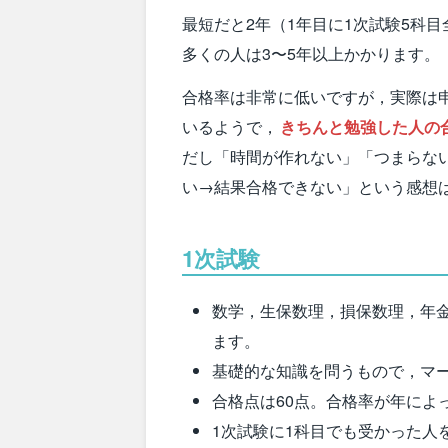
最短だと2年（1年目に1次試験5科
多くの人は3〜5年以上かかります。
合格率は非常に低いですが，実際は
いるようで，
きちんと勉強した人の
だし「時間が作れない」「つまらな
い→結果合格できない」という感想
1次試験
数学，生保数理，損保数理，年
ます。
基礎的な知識を問うもので，マ
合格点は60点。合格率が年によ
1次試験に1科目でも受かった人