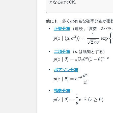
\theta)\exp\left\
となるのでOK。
{x\log\dfrac{\theta}
{1-\theta}\right\}
他にも，多くの有名な確率分布が指
正規分布
（連続，1変数，2パラ
1
p(x\mid
{
2
(
∣
(
,
))
=
exp
p
x
μ
σ
(\mu,\sigma^2))=\dfrac{1
2
π
σ
{\sqrt{2\pi}\sigma}\exp\le
n
二項分布
（
は既知とする）
n
{-\dfrac{(x-\mu)^2}
p(x\mid\theta)=
{2\sigma^2}\right\}
−
x
n
x
(
∣
)
=
C
(
1
−
)
p
x
θ
θ
θ
n
x
{}_n\mathrm{C}_x\theta^
ポアソン分布
\theta)^{n-x}
x
θ
p(x\mid\theta)=e^{-
−
θ
(
∣
)
=
p
x
θ
e
\theta}\dfrac{\theta^x}
!
x
{x!}
指数分布
1
p(x\mid\theta)=\dfrac{1}
x
−
(
∣
)
=
(
≥
0
)
p
x
θ
e
x
θ
{\theta}e^{-\frac{x}
θ
{\theta}}\:(x \geq 0)