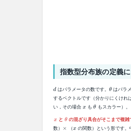
指数型分布族の定義
d
\theta
はパラメータの数です。
はパラメ
d
θ
するベクトルです（分かりにくけれ
x
\theta
い，その場合
も
もスカラー）。
x
θ
x
\theta
と
の混ざり具合がそこまで複雑
x
θ
\times
x
数）
（
の関数）という形です。
×
x