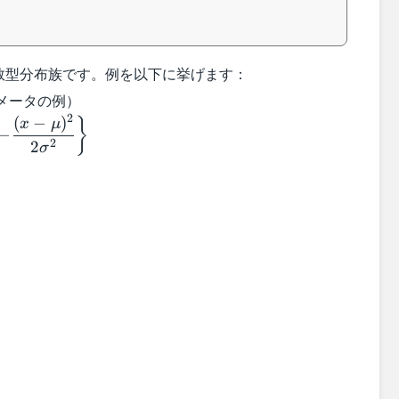
数型分布族です。例を以下に挙げます：
メータの例）
2
(
−
)
}
x
μ
−
}
2
2
σ
ft\
x(1-