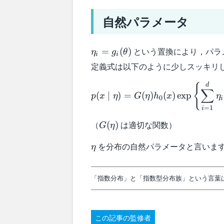
自然パラメータ
\eta_i=g_i(\theta)
という置換により，パラ
=
(
)
η
g
θ
i
i
定義式は以下のように少しスッキリ
p(x\mid
d
{
∑
(
∣
)
=
(
)
(
)
exp
p
x
η
G
η
h
x
η
\eta)=G(\eta)h_0(x)\exp\left\
0
i
{\displaystyle\sum_{i=1}^d\et
=
1
i
h_i(x)\right\}
G(\eta)
（
は適切な関数）
(
)
G
η
\eta
を分布の自然パラメータと言いま
η
「指数分布」と「指数型分布族」という言葉
この記事の監修者