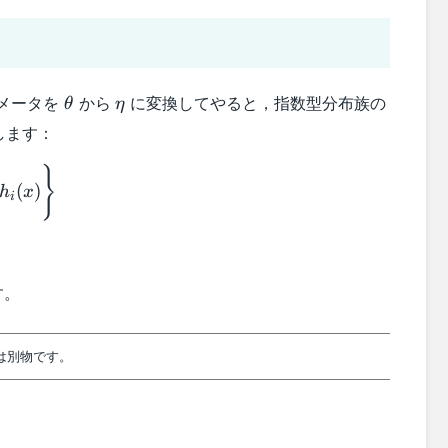
\theta
\eta
メータを
から
に変換してやると，指数型分布族の
θ
η
します：
}
(
)
h
x
i
a_i
す。
は別物です。