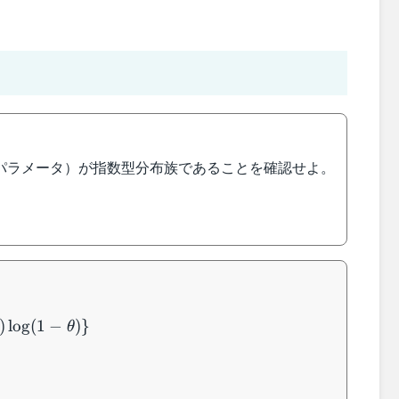
1パラメータ）が指数型分布族であることを確認せよ。
)
lo
g
(
1
−
)}
θ