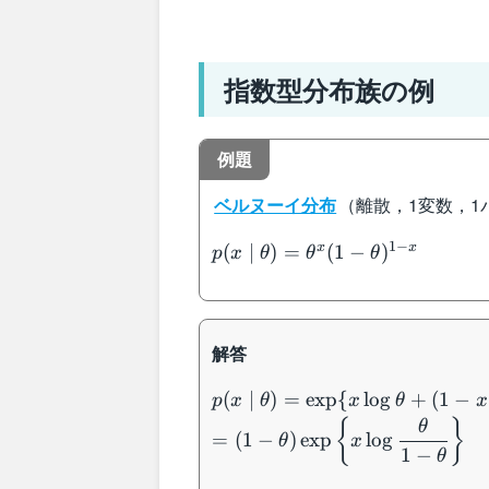
指数型分布族の例
例題
ベルヌーイ分布
（離散，1変数，
p(x\mid
1
−
x
x
(
∣
)
=
(
1
−
)
p
x
θ
θ
θ
\theta)=\theta^x(1-
\theta)^{1-x}
解答
p(x\mid
(
∣
)
=
exp
{
lo
g
+
(
1
−
p
x
θ
x
θ
x
\theta)=\exp\{x\log
{
}
θ
=
(
1
−
)
exp
lo
g
θ
x
\theta+(1-x)\log (1-
1
−
θ
\theta)\}\\ =(1-