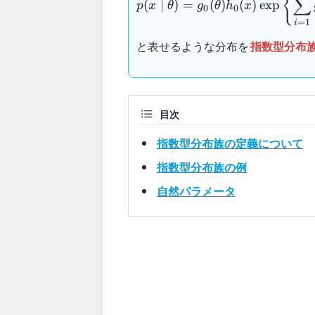
{
∑
(
∣
)
=
(
)
(
)
exp
p
x
θ
g
θ
h
x
{\displaystyle\sum_{i=1}^dg_
0
0
=
1
i
と表せるような分布を
指数型分布族（e
目次
指数型分布族の定義について
指数型分布族の例
自然パラメータ