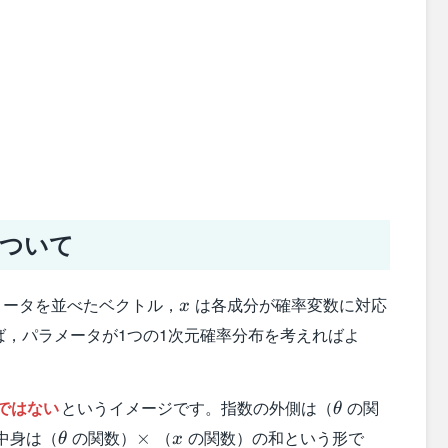
について
x
ータを並べたベクトル，
は各成分が確率変数に対応
x
ば，パラメータが1つの1次元確率分布を考えればよ
\theta
ではない
というイメージです。指数の外側は（
の関
θ
\theta
\times
x
中身は（
の関数）
（
の関数）の和という形で
×
θ
x