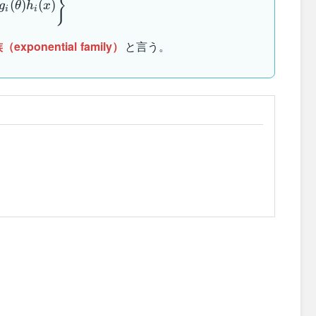
}
(
)
(
)
g
θ
h
x
i(\theta)h_i(x)\right\}
i
i
xponential family）
と言う。