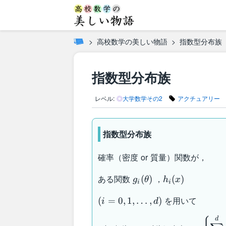
高校数学の美しい物語
指数型分布族
指数型分布族
レベル:
◎
大学数学その2
アクチュアリー
指数型分布族
確率（密度 or 質量）関数が，
g_i(\theta)
h_i(x)
ある関数
，
(
)
(
)
g
θ
h
x
i
i
(i=0,1,\dots,d)
を用いて
(
=
0
,
1
,
…
,
)
i
d
p(x\mid \theta)=g_0(\theta)h
d