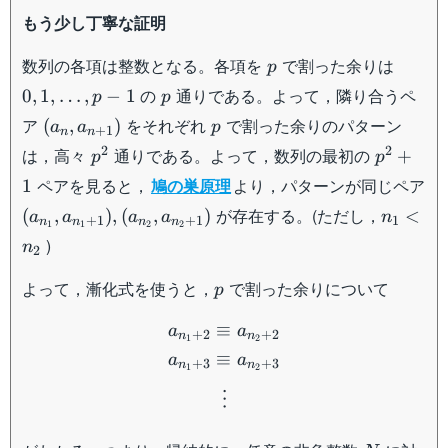
もう少し丁寧な証明
p
0,1,\d
数列の各項は整数となる。各項を
で割った余りは
p
1
p
の
通りである。よって，隣り合うペ
0
,
1
,
…
,
−
1
p
p
(a_n,a_{n+1})
p
ア
をそれぞれ
で割った余りのパターン
(
,
)
a
a
p
+
1
n
n
p^2
p^2+1
2
2
は，高々
通りである。よって，数列の最初の
+
p
p
ペアを見ると，
鳩の巣原理
より，パターンが同じペア
1
(a_{n_1},a_{n_1+1}),
n_1<
が存在する。(ただし，
(
,
)
,
(
,
)
<
a
a
a
a
n
+
1
+
1
1
n
n
n
n
1
1
2
2
(a_{n_2},a_{n_2+1})
n_2
)
n
2
p
よって，漸化式を使うと，
で割った余りについて
p
\begin{aligned} a_{n_1+
≡
a
a
+
2
+
2
n
n
1
2
≡
a
a
+
3
+
3
n
n
2
1
⋮
N