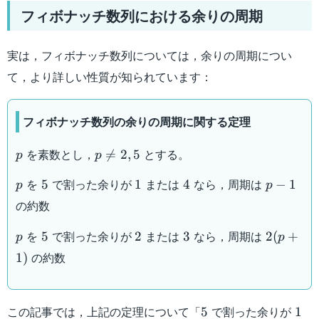
フィボナッチ数列における余りの周期
実は，フィボナッチ数列については，余りの周期につい
て，より詳しい性質が知られています：
フィボナッチ数列の余りの周期に関する定理
p
p\neq
を素数とし，
とする。

=
2
,
5
p
p
2,5
p
5
1
4
p-
を
で割った余りが
または
なら，周期は
5
1
4
−
1
p
p
1
の約数
p
5
2
3
2(p+1)
を
で割った余りが
または
なら，周期は
5
2
3
2
(
+
p
p
の約数
1
)
5
1
この記事では，上記の定理について「
で割った余りが
5
1