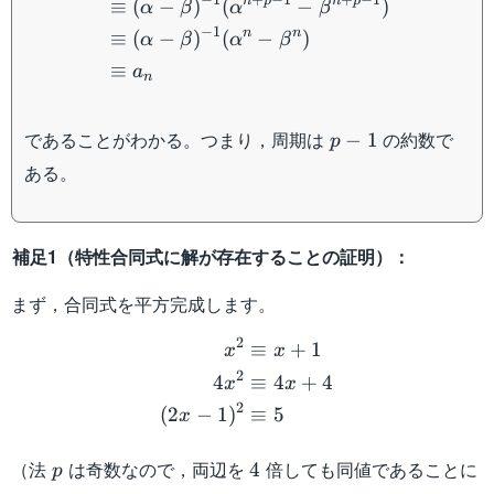
n
p
n
p
≡
(
−
)
(
−
)
α
β
α
β
−
1
n
n
≡
(
−
)
(
−
)
α
β
α
β
≡
a
n
p-
であることがわかる。つまり，周期は
の約数で
−
1
p
1
ある。
補足1（特性合同式に解が存在することの証明）：
まず，合同式を平方完成します。
\begin{aligned} x^2&\equ
2
≡
+
1
x
x
2
4
≡
4
+
4
x
x
2
(
2
−
1
)
≡
5
x
p
4
（法
は奇数なので，両辺を
倍しても同値であることに
4
p