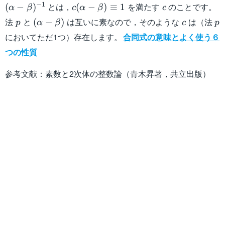
(\alpha-
c(\alpha-
c
−
1
とは，
を満たす
のことです。
(
−
)
(
−
)
≡
1
α
β
c
α
β
c
\beta)^{-1}
\beta)\equiv
p
(\alpha-
c
p
法
と
は互いに素なので，そのような
は（法
(
−
)
p
α
β
c
p
1
\beta)
においてただ1つ）存在します。
合同式の意味とよく使う６
つの性質
参考文献：素数と2次体の整数論（青木昇著，共立出版）