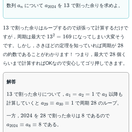
(n\geqq 1)
{a_n}
a_{2024}
13
数列
について
を
で割った余りを求めよ。
13
a
a
2024
n
13
で割った余りはループするので頑張って計算するだけで
13
13^2=169
2
すが，周期は最大で
になってしまい大変そう
1
3
=
169
28
です。しかし，さきほどの定理を知っていれば周期が
28
28
の約数であることがわかります！ つまり，最大で
個く
28
らいまで計算すればOKなので安心してゴリ押しできます。
解答
13
a_1=a_2=1
a_3
で割った余りについて，
で
以降も
13
=
=
1
a
a
a
1
2
3
a_{29}\equiv
28
計算していくと
で周期
のループ。
≡
≡
1
28
a
a
29
30
a_{30}\equiv
2024
28
8
a_{2024
一方，
を
で割った余りは
であるので
1
2024
28
8
a_{8}\eq
である。
≡
≡
8
a
a
2024
8