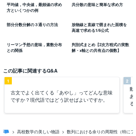
平均値，中央値，最頻値の求め
共分散の意味と簡単な求め方
方といくつかの例
部分分数分解の３通りの方法
放物線と直線で囲まれた面積を
高速で求める1/6公式
リーマン予想の意味，素数分布
判別式まとめ【2次方程式の実数
との関係
解・x軸との共有点の個数】
この記事に関連するQ&A
1
2
動
古文でよく出てくる「あやし」ってどんな意味
あ
ですか？現代語ではどう訳せばよいですか。
る
高校数学の美しい物語
数列における余りの周期性（特にフ