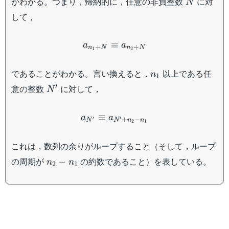
がわかる。つまり，帰納的に，任意の非負整数
に対
N
して，
a_{n_1+N}\equiv a_{n_
≡
a
a
+
+
n
N
n
N
1
2
n_1
であることがわかる。言い換えると，
以上である任
n
1
N'
′
意の整数
に対して，
N
a_{N'}\equiv a_{N'+n_2-
≡
a
a
′
′
+
−
N
N
n
n
2
1
これは，数列の余りがループすること（そして，ループ
n_2-
の周期が
の約数であること）を表している。
−
n
n
2
1
n_1