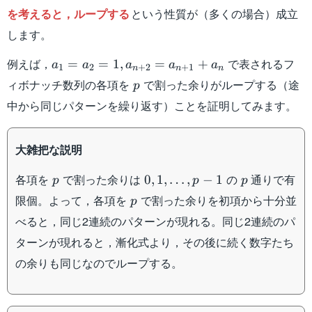
を考えると，ループする
という性質が（多くの場合）成立
します。
a_1=a_2=1,a_{n+2}=a_{n+1}+a_{n}
例えば，
で表されるフ
=
=
1
,
=
+
a
a
a
a
a
1
2
+
2
+
1
n
n
n
p
ィボナッチ数列の各項を
で割った余りがループする（途
p
中から同じパターンを繰り返す）ことを証明してみます。
大雑把な説明
p
0,1,\dots,p-
p
各項を
で割った余りは
の
通りで有
0
,
1
,
…
,
−
1
p
p
p
1
p
限個。よって，各項を
で割った余りを初項から十分並
p
べると，同じ2連続のパターンが現れる。同じ2連続のパ
ターンが現れると，漸化式より，その後に続く数字たち
の余りも同じなのでループする。