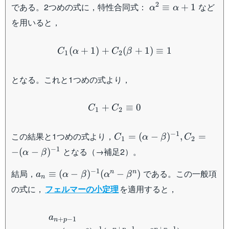
\alpha^2\equiv
2
である。2つめの式に，特性合同式：
など
≡
+
1
α
α
\alpha+1
を用いると，
C_1(\alpha+1)+C_2(\bet
(
+
1
)
+
(
+
1
)
≡
1
C
α
C
β
1
2
となる。これと1つめの式より，
C_1+C_2\equiv 0
+
≡
0
C
C
1
2
C_1=(\alpha-
−
1
この結果と1つめの式より，
=
(
−
)
,
=
C
α
β
C
1
2
\beta)^{-1},C_2=-
−
1
となる（→補足2）。
−
(
−
)
α
β
(\alpha-
\beta)^{-1}
a_n\equiv
−
1
結局，
である。この一般項
n
n
≡
(
−
)
(
−
)
a
α
β
α
β
n
(\alpha-
の式に，
フェルマーの小定理
を適用すると，
\beta)^{-1}
(\alpha^n-
\begin{aligned} &a_{n+p-
a
\beta^n)
+
−
1
n
p
−
1
+
−
1
+
−
1