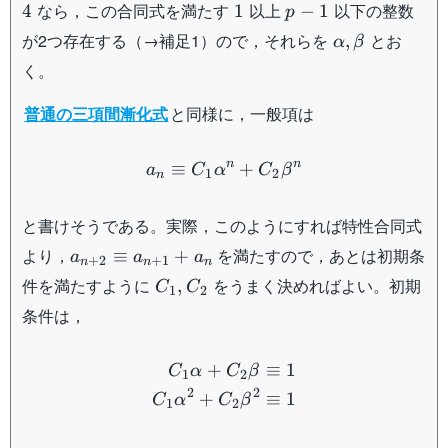
1
p-
なら，この合同式を満たす
以上
以下の整数
4
1
−
1
p
1
\alpha,\beta
が2つ存在する（→補足1）ので，それらを
とお
,
α
β
く。
普通の三項間漸化式
と同様に，一般項は
a_n\equiv C_1\alpha^n+
n
n
≡
+
a
C
α
C
β
1
2
n
と書けそうである。実際，このようにすれば特性合同式
a_{n+2}\equiv
より，
を満たすので，あとは初期条
≡
+
a
a
a
+
2
+
1
n
n
n
a_{n+1}+a_{n}
C_1,C_2
件を満たすように
をうまく決めればよい。初期
,
C
C
1
2
条件は，
\begin{aligned} C_1\alp
+
≡
1
C
α
C
β
1
2
2
2
+
≡
1
C
α
C
β
1
2