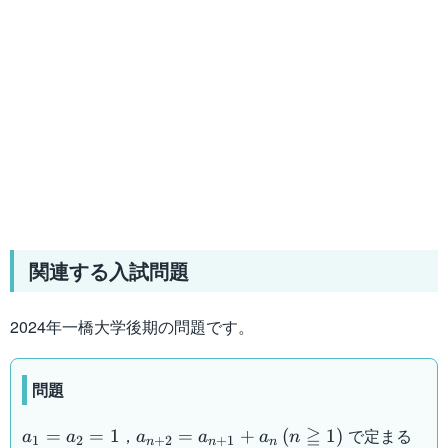
関連する入試問題
2024年一橋大学後期の問題です。
問題
a_1=a_2=1
a_{n+2}=a_{n+1}+a_n\:
≧
，
で定まる
=
=
1
=
+
(
1
)
a
a
a
a
a
n
1
2
+
2
+
1
n
n
n