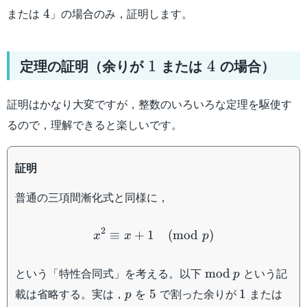
4
または
」の場合のみ，証明します。
4
1
4
定理の証明（余りが
または
の場合）
1
4
証明はかなり大変ですが，整数のいろいろな定理を駆使す
るので，理解できると楽しいです。
証明
普通の三項間漸化式と同様に，
x^2\equiv x+1\pmod{p}
2
≡
+
1
(
mod
)
x
x
p
\mathrm{mod}\
という「特性合同式」を考える。以下
という記
mod
p
p
5
1
4
載は省略する。実は，
を
で割った余りが
または
5
1
p