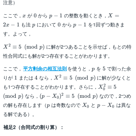
注意）
x
0
p-
X=2x-
ここで，
が
から
の整数を動くとき，
0
−
1
=
x
p
X
1
1
p
0
p-
も法
において
から
を1回ずつ動きま
2
−
1
0
−
1
x
p
p
1
す。よって，
X^2\equiv
2
に解が2つあることを示せば，もとの特
≡
5
(
mod
)
X
p
5\pmod{p}
性合同式にも解が2つ存在することがわかります。
p
5
ここで，
平方剰余の相互法則
を使うと，
を
で割った余
5
p
1
4
X^2\equiv
2
りが
または
なら，
に解が少なくと
1
4
≡
5
(
mod
)
X
p
5\pmod{p}
X_0^2\equiv
2
も1つ存在することがわかります。さらに，
≡
5
X
0
5\pmod{p}
(p-
2
なら，
なので，2つめ
(
mod
)
(
−
)
≡
5
(
mod
)
p
p
X
p
0
X_0)^2\equiv
p
X_0
p-
の解も存在します（
は奇数なので
と
は異な
−
p
X
p
X
0
0
5\pmod{p}
X_0
る解である）。
補足2（合同式の割り算）：