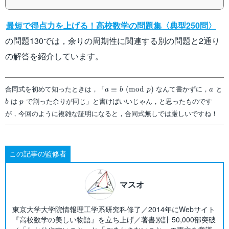
最短で得点力を上げる！高校数学の問題集〈典型250問〉
の問題130では，余りの周期性に関連する別の問題と2通り
の解答を紹介しています。
a\equiv
a
合同式を初めて知ったときは，「
なんて書かずに，
と
≡
(
mod
)
a
b
p
a
b\pmod{p}
b
p
は
で割った余りが同じ」と書けばいいじゃん，と思ったものです
b
p
が，今回のように複雑な証明になると，合同式無しでは厳しいですね！
この記事の監修者
マスオ
東京大学大学院情報理工学系研究科修了／2014年にWebサイト
『高校数学の美しい物語』を立ち上げ／著書累計 50,000部突破