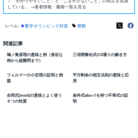
／「わかりやすいこと」と「ごまかさないこと」の両立を意識
している。 →著者情報・書籍一覧を見る
レベル:
★
数学オリンピック対策
整数
関連記事
鳩ノ巣原理の意味と例（身近な
三項間漸化式の3通りの解き方
例から超難問まで）
フェルマーの小定理の証明と例
平方剰余の相互法則の意味と応
題
用
合同式(mod)の意味とよく使う
条件式abc=1を持つ不等式の証
６つの性質
明