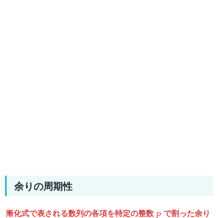
余りの周期性
p
漸化式で表される数列の各項を特定の整数
で割った余り
p