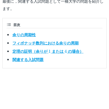
最後に，関連する入試問題として一橋大学の問題を紹介し
ます。
目次
余りの周期性
フィボナッチ数列における余りの周期
1
4
定理の証明（余りが
または
の場合）
1
4
関連する入試問題