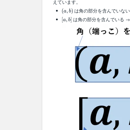
えています。
(a,b)
は角の部分を含んでいない
(
,
)
a
b
[a,b]
は角の部分を含んでいる →
[
,
]
a
b