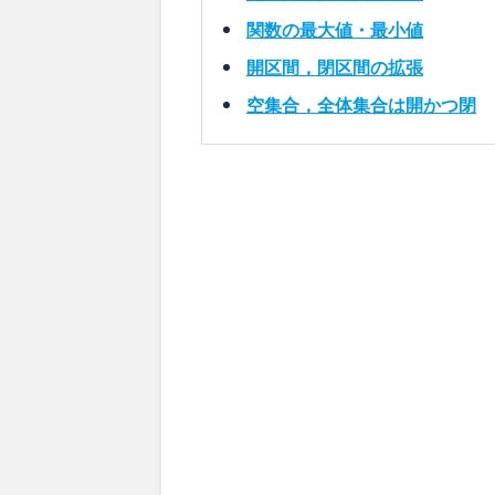
関数の最大値・最小値
開区間，閉区間の拡張
空集合，全体集合は開かつ閉