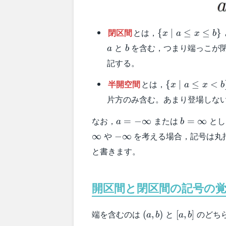
\
閉区間
とは，
{
∣
≤
≤
}
x
a
x
b
{x\mid
a
b
と
を含む，つまり端っこが
a
b
a \leq
記する。
x \leq
b\}
\
半開空間
とは，
{
∣
≤
<
x
a
x
b
{x\mid
片方のみ含む。あまり登場しな
a \leq
x <b\}
a=-
b=\infty
なお，
または
とし
=
−
∞
=
∞
a
b
\infty
-
や
を考える場合，記号は丸
∞
−
∞
\infty
と書きます。
開区間と閉区間の記号の
(a,b)
[a,b]
端を含むのは
と
のどち
(
,
)
[
,
]
a
b
a
b