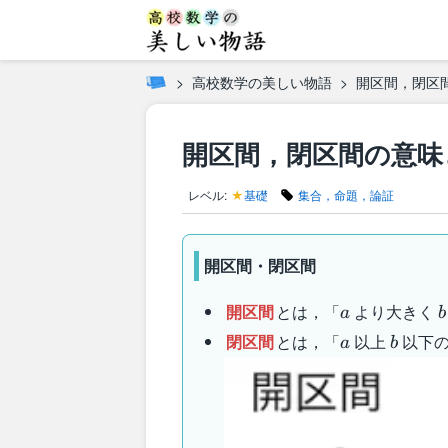
高校数学の美しい物語
開区間，閉区
開区間，閉区間の意味
レベル:
★
基礎
集合，命題，論証
開区間・閉区間
a
開区間
とは，「
より大きく
a
b
a
b
閉区間
とは，「
以上
以下の
a
b