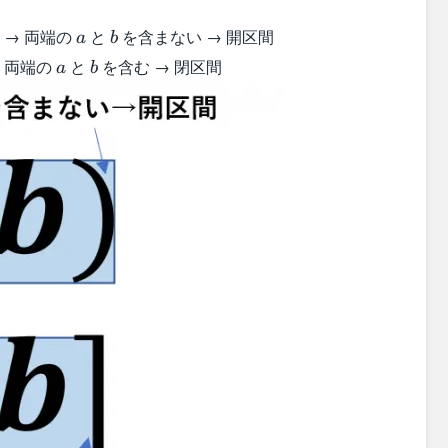
a
b
 → 両端の
と
を含まない → 開区間
a
b
a
b
 両端の
と
を含む → 閉区間
a
b