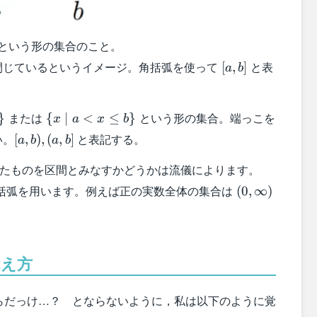
という形の集合のこと。
[a,b]
閉じているというイメージ。角括弧を使って
と表
[
,
]
a
b
\
または
という形の集合。端っこを
}
{
∣
<
≤
}
x
a
x
b
{x\mid
[a,b),
い。
と表記する。
[
,
)
,
(
,
]
a
b
a
b
a <x
(a,b]
\leq
\infty
たものを区間とみなすかどうかは流儀によります。
b\}
(0,\infty)
括弧を用います。例えば正の実数全体の集合は
(
0
,
∞
)
覚え方
らだっけ…？ とならないように，私は以下のように覚