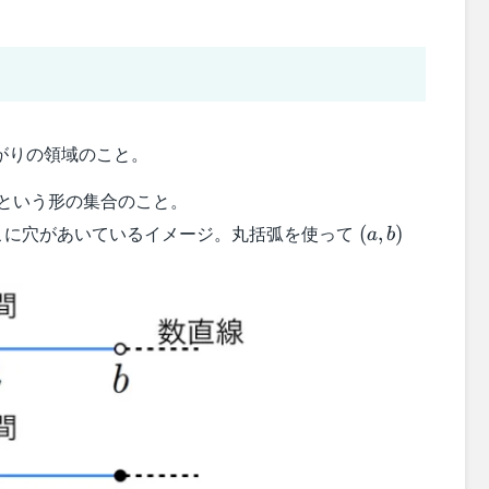
がりの領域のこと。
という形の集合のこと。
(a,b)
こに穴があいているイメージ。丸括弧を使って
(
,
)
a
b