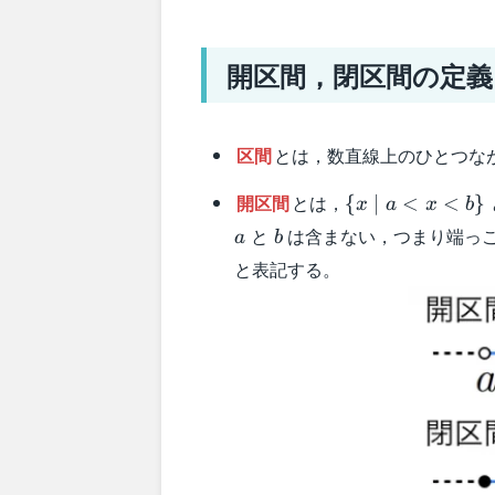
開区間，閉区間の定義
区間
とは，数直線上のひとつな
\
開区間
とは，
{
∣
<
<
}
x
a
x
b
{x\mid
a
b
と
は含まない，つまり端っ
a
b
a <x
と表記する。
<b\}