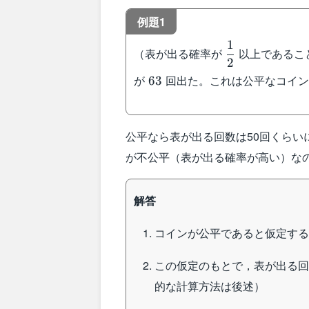
例題1
1
\dfrac{1}
（表が出る確率が
以上であるこ
2
{2}
63
が
回出た。これは公平なコイ
63
公平なら表が出る回数は50回くらい
が不公平（表が出る確率が高い）な
解答
コインが公平であると仮定す
この仮定のもとで，表が出る
的な計算方法は後述）