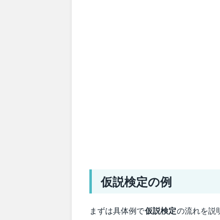
仮説検定の例
まずは具体例で
仮説検定
の流れを説