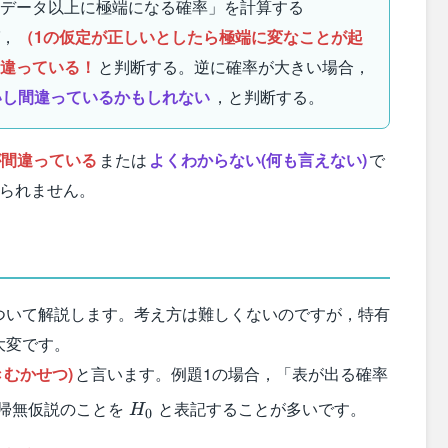
たデータ以上に極端になる確率」を計算する
ば，
（1の仮定が正しいとしたら極端に変なことが起
間違っている！
と判断する。逆に確率が大きい場合，
いし間違っているかもしれない
，と判断する。
が間違っている
または
よくわからない(何も言えない)
で
けられません。
ついて解説します。考え方は難しくないのですが，特有
大変です。
きむかせつ)
と言います。例題1の場合，「表が出る確率
H_0
帰無仮説のことを
と表記することが多いです。
H
0