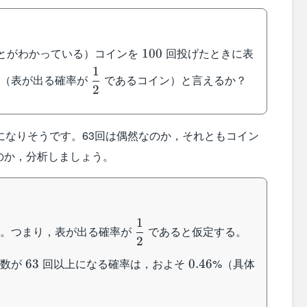
100
とがわかっている）コインを
回投げたときに表
100
1
\dfrac{1}
ン（表が出る確率が
であるコイン）と言えるか？
2
{2}
になりそうです。63回は偶然なのか，それともコイン
のか，分析しましょう。
1
\dfrac{1}
る。つまり，表が出る確率が
であると仮定する。
2
{2}
63
0.46
回数が
回以上になる確率は，およそ
%（具体
63
0.46