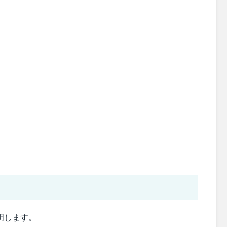
明します。