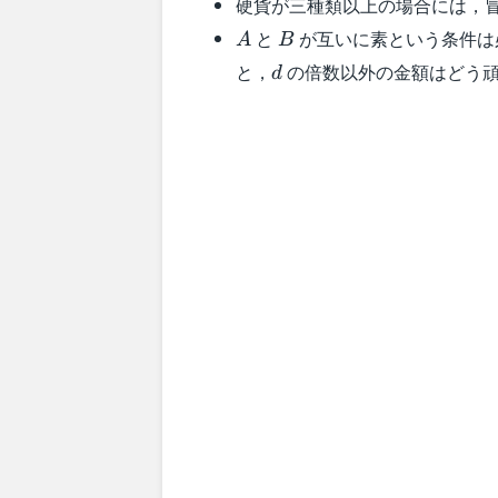
硬貨が三種類以上の場合には，
5=7
A
B
と
が互いに素という条件は
A
B
d
と，
の倍数以外の金額はどう
d