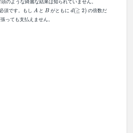
冒頭のような綺麗な結果は知られていません。
A
B
d(\geqq
≧
必須です。もし
と
がともに
の倍数だ
(
2
)
A
B
d
2)
頑張っても支払えません。