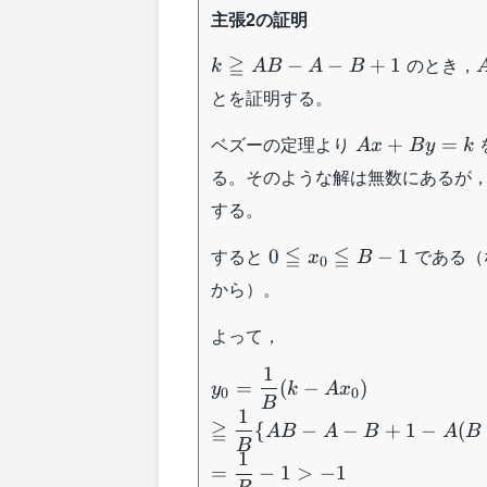
主張2の証明
k\geqq
≧
のとき，
−
−
+
1
k
A
B
A
B
AB-A-
とを証明する。
B+1
Ax+By=k
ベズーの定理より
+
=
A
x
B
y
k
る。そのような解は無数にあるが
する。
0\leqq
≦
≦
すると
である（
0
−
1
x
B
0
x_0\leqq
から）。
B-1
よって，
1
y_0=\dfrac{1}
=
(
−
)
y
k
A
x
0
0
{B}(k-
B
1
Ax_0)\\\geqq
≧
{
−
−
+
1
−
(
A
B
A
B
A
B
B
\dfrac{1}{B}\
1
=
−
1
>
−
1
{AB-A-B+1-A(B-