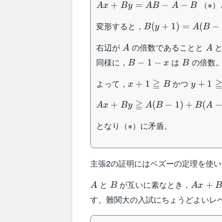
Ax+By=AB-
（※）
+
=
−
−
A
x
B
y
A
B
A
B
A-B
B(y+1)=A(B-
変形すると，
(
+
1
)
=
(
−
B
y
A
B
1-x)
A
A
右辺が
の倍数であることと
A
A
B-
B
同様に，
は
の倍数
−
1
−
B
x
B
1-
x+1\geqq
y+1\ge
≧
よって，
かつ
x
+
1
+
1
x
B
y
B
A
Ax+By\geqq
≧
+
(
−
1
)
+
(
A
x
B
y
A
B
B
A
A(B-
となり（※）に矛盾。
1)+B(A-
1)=2AB-A-B
主張2の証明にはベズーの定理を使
A
B
Ax+By
と
が互いに素なとき，
+
A
B
A
x
B
す。難関大の入試にちょうどよいレ