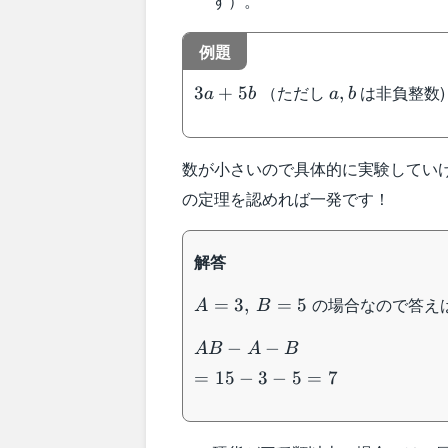
す）。
例題
3a+5b
a,b
（ただし
は非負整数)
3
+
5
,
a
b
a
b
数が小さいので具体的に実験してい
の定理を認めれば一発です！
解答
A=3,\:B=5
の場合なので答え
=
3
,
=
5
A
B
AB-
−
−
A
B
A
B
A-
=
15
−
3
−
5
=
7
B\\
=15-
3-