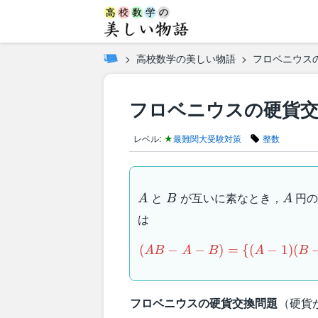
高校数学の美しい物語
フロベニウス
フロベニウスの硬貨交
レベル:
★
最難関大受験対策
整数
A
B
A
と
が互いに素なとき，
円の
A
B
A
は
(AB-
(
−
−
)
=
{(
−
1
)
(
A
B
A
B
A
B
A-
B)=\
{(A-
フロベニウスの硬貨交換問題
（硬貨
1)(B-