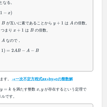
となる。
1
−
)
x
B
y+1
A
と
が互いに素であることから
は
の倍数。
+
1
B
y
A
x+1
B
。つまり
は
の倍数。
+
1
x
B
qq
≧
なので，
A
−
1
)
=
2
−
−
A
B
A
B
います。
→一次不定方程式ax+by=cの整数解
=k
x,y
を満たす整数
が存在するという定理で
=
,
y
k
x
y
ベルです。