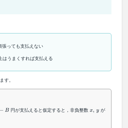
頑張っても支払えない
上はうまくすれば支払える
します。
x,\:y
円が支払えると仮定すると，非負整数
が
−
,
B
x
y