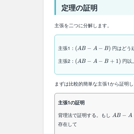
定理の証明
主張を二つに分解します。
(AB-
主張1：
円はどう
(
−
−
)
A
B
A
B
A-B)
(AB-
主張2：
円以
(
−
−
+
1
)
A
B
A
B
A-
B+1)
まずは比較的簡単な主張1から証明
主張1の証明
AB-
背理法で証明する。もし
−
A
B
A
A-B
存在して