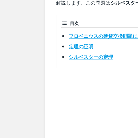
解説します。この問題は
シルベスタ
1)-1\}
目次
フロベニウスの硬貨交換問題に
定理の証明
シルベスターの定理