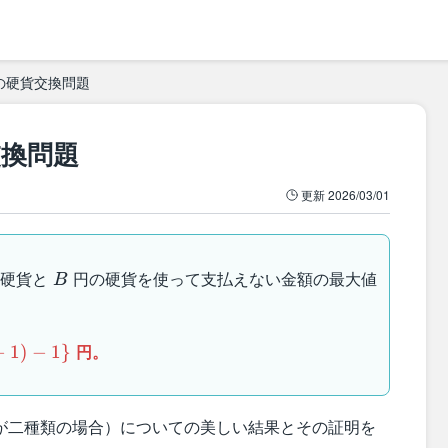
の硬貨交換問題
換問題
更新
2026/03/01
B
硬貨と
円の硬貨を使って支払えない金額の最大値
B
円。
−
1
)
−
1
}
が二種類の場合）についての美しい結果とその証明を