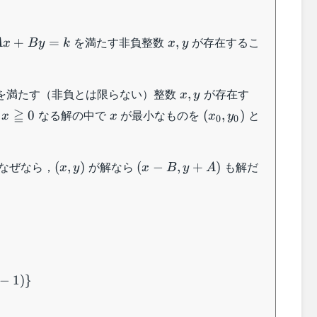
Ax+By=k
x,y
を満たす非負整数
が存在するこ
+
=
,
A
x
B
y
k
x
y
x,y
を満たす（非負とは限らない）整数
が存在す
,
x
y
x\geqq
x
(x_0,y_0)
≧
，
なる解の中で
が最小なものを
と
0
(
,
)
x
x
x
y
0
0
0
(x,y)
(x-
なぜなら，
が解なら
も解だ
(
,
)
(
−
,
+
)
x
y
x
B
y
A
B,y+A)
−
1
)}