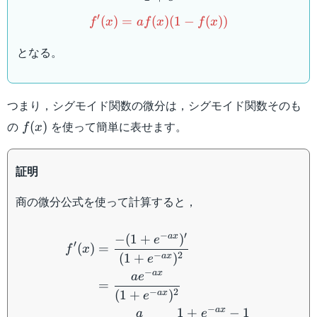
f'(x)=af(x)(1-f(x))
′
(
)
=
(
)
(
1
−
(
))
f
x
a
f
x
f
x
となる。
つまり，シグモイド関数の微分は，シグモイド関数そのも
f(x)
の
を使って簡単に表せます。
(
)
f
x
証明
商の微分公式を使って計算すると，
\begin{aligned}f'(x)&=\
−
′
a
x
−
(
1
+
)
e
′
(
)
=
f
x
−
2
(
1
+
)
a
x
e
−
a
x
a
e
=
−
2
(
1
+
)
a
x
e
−
a
x
1
+
−
1
a
e