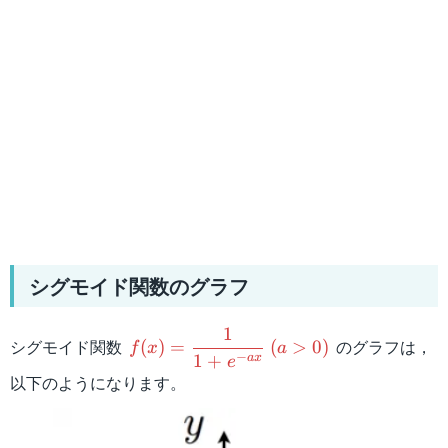
シグモイド関数のグラフ
1
f(x)=\dfrac{1}
シグモイド関数
のグラフは，
(
)
=
(
>
0
)
f
x
a
−
1
+
{1+e^{-ax}}\:
a
x
e
以下のようになります。
(a > 0)