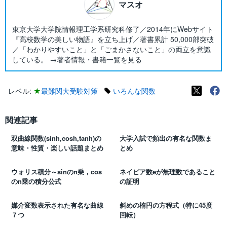
マスオ
東京大学大学院情報理工学系研究科修了／2014年にWebサイト
『高校数学の美しい物語』を立ち上げ／著書累計 50,000部突破
／「わかりやすいこと」と「ごまかさないこと」の両立を意識
している。 →著者情報・書籍一覧を見る
レベル:
★
最難関大受験対策
いろんな関数
関連記事
双曲線関数(sinh,cosh,tanh)の
大学入試で頻出の有名な関数ま
意味・性質・楽しい話題まとめ
とめ
ウォリス積分～sinのn乗，cos
ネイピア数eが無理数であること
のn乗の積分公式
の証明
媒介変数表示された有名な曲線
斜めの楕円の方程式（特に45度
７つ
回転）