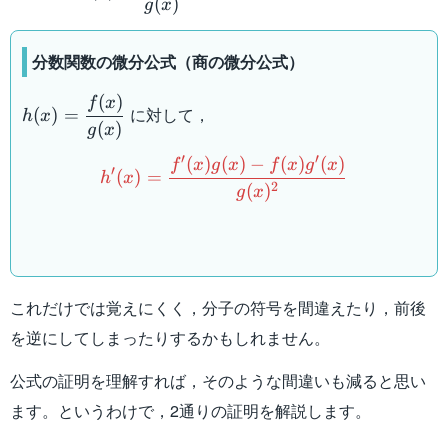
{g(x)}
(
)
g
x
分数関数の微分公式（商の微分公式）
(
)
h(x)=\dfrac{f(x)}
f
x
に対して，
(
)
=
h
x
{g(x)}
(
)
g
x
{h'(x)}=\dfrac{{f'(x)}g(x
′
′
(
)
(
)
−
(
)
(
)
f
x
g
x
f
x
g
x
′
(
)
=
h
x
2
(
)
g
x
これだけでは覚えにくく，分子の符号を間違えたり，前後
を逆にしてしまったりするかもしれません。
公式の証明を理解すれば，そのような間違いも減ると思い
ます。というわけで，2通りの証明を解説します。