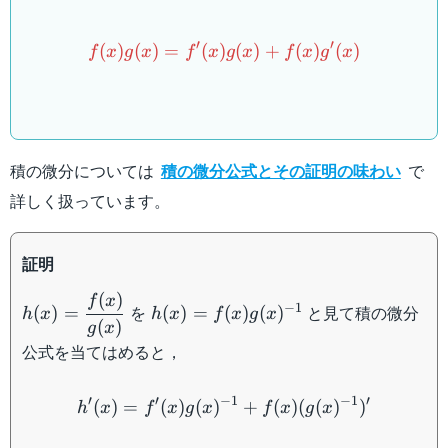
f(x)g(x)=f'(x)g(x)+f(x)g'(x
′
′
(
)
(
)
=
(
)
(
)
+
(
)
(
)
f
x
g
x
f
x
g
x
f
x
g
x
積の微分については
積の微分公式とその証明の味わい
で
詳しく扱っています。
証明
(
)
h(x)=\dfrac{f(x)}
h(x)=f(x)g(x)^{-1}
f
x
−
1
を
と見て積の微分
(
)
=
(
)
=
(
)
(
)
h
x
h
x
f
x
g
x
{g(x)}
(
)
g
x
公式を当てはめると，
\begin{aligned} &h'(x)=f'
′
′
−
1
−
1
′
(
)
=
(
)
(
)
+
(
)
(
(
)
)
h
x
f
x
g
x
f
x
g
x