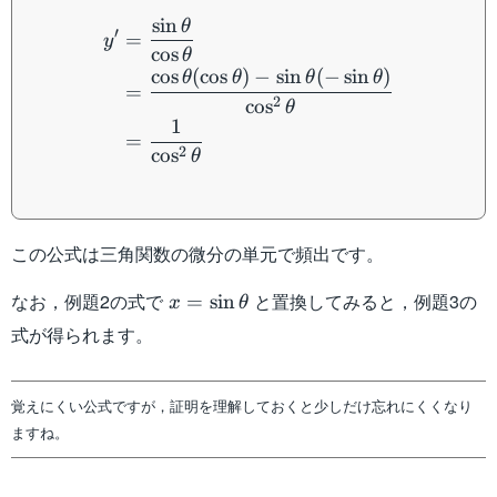
\begin{aligned} y'&=\dfra
sin
θ
′
=
y
cos
θ
cos
(
cos
)
−
sin
(
−
sin
)
θ
θ
θ
θ
=
2
cos
θ
1
=
2
cos
θ
この公式は三角関数の微分の単元で頻出です。
x=\sin
なお，例題2の式で
と置換してみると，例題3の
=
sin
x
θ
\theta
式が得られます。
覚えにくい公式ですが，証明を理解しておくと少しだけ忘れにくくなり
ますね。