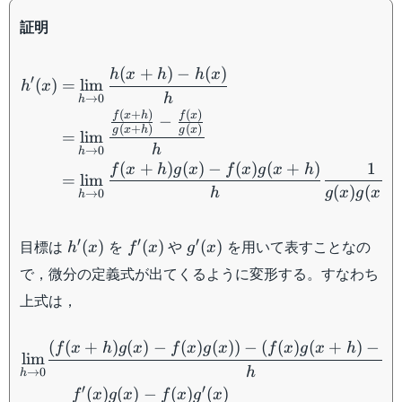
証明
\begin{aligned} h'(x)=& 
(
+
)
−
(
)
h
x
h
h
x
′
(
)
=
lim
h
x
h
→
0
h
(
+
)
(
)
f
x
h
f
x
−
(
+
)
(
)
g
x
h
g
x
=
lim
h
→
0
h
(
+
)
(
)
−
(
)
(
+
)
1
f
x
h
g
x
f
x
g
x
h
=
lim
(
)
(
+
h
g
x
g
x
→
0
h
h'(x)
f'(x)
g'(x)
′
′
′
目標は
を
や
を用いて表すことなの
(
)
(
)
(
)
h
x
f
x
g
x
で，微分の定義式が出てくるように変形する。すなわち
上式は，
\begin{aligned} \lim_{h\t
(
(
+
)
(
)
−
(
)
(
))
−
(
(
)
(
+
)
−
(
f
x
h
g
x
f
x
g
x
f
x
g
x
h
f
lim
h
→
0
h
′
′
(
)
(
)
−
(
)
(
)
f
x
g
x
f
x
g
x