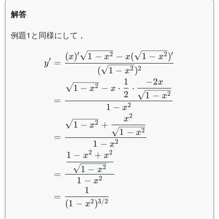
解答
例題1と同様にして，
\begin{aligned} y'&= \df
′
′
2
2
(
)
1
−
−
(
1
−
)
x
x
x
x
′
=
y
2
2
(
1
−
)
x
1
−
2
x
2
1
−
−
⋅
⋅
x
x
2
2
1
−
x
=
2
1
−
x
2
x
2
1
−
+
x
2
1
−
x
=
2
1
−
x
2
2
1
−
+
x
x
2
1
−
x
=
2
1
−
x
1
=
2
3/2
(
1
−
)
x