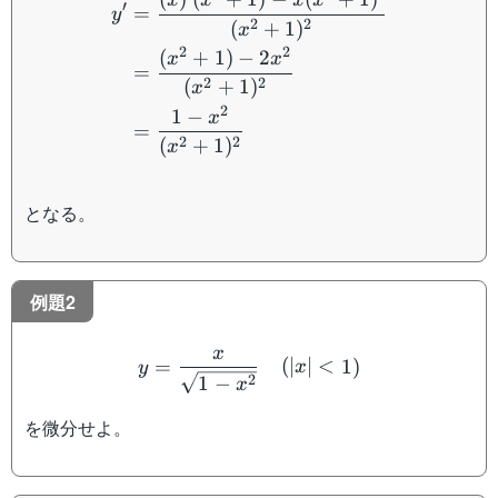
x
x
x
x
′
=
y
2
2
(
+
1
)
x
2
2
(
+
1
)
−
2
x
x
=
2
2
(
+
1
)
x
2
1
−
x
=
2
2
(
+
1
)
x
となる。
例題2
y=\dfrac{x}{\sqrt{1-x^2}
x
=
(
∣
∣
<
1
)
y
x
2
1
−
x
を微分せよ。