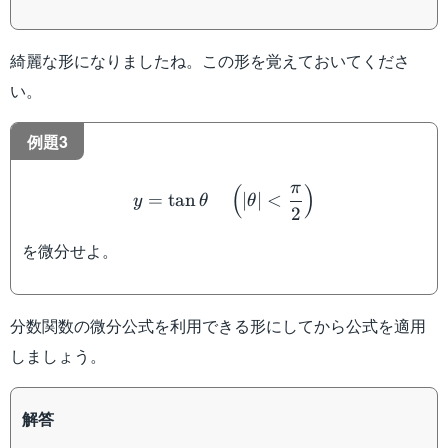
綺麗な形になりましたね。この形を覚えておいてくださ
い。
例題3
y=\tan \theta \quad \left
π
(
)
=
tan
∣
∣
<
y
θ
θ
2
を微分せよ。
分数関数の微分公式を利用できる形にしてから公式を適用
しましょう。
解答