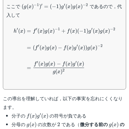
(g(x)^{-1})'=
−
1
′
′
−
2
ここで
であるので，代
(
(
)
)
=
(
−
1
)
(
)
(
)
g
x
g
x
g
x
(-1)g'(x)g(x)^{-2}
入して
\begin{aligned} h'(x)&=f'
′
′
−
1
′
−
2
(
)
=
(
)
(
)
+
(
)
(
−
1
)
(
)
(
)
h
x
f
x
g
x
f
x
g
x
g
x
′
′
−
2
=
(
(
)
(
)
−
(
)
(
))
(
)
f
x
g
x
f
x
g
x
g
x
′
′
(
)
(
)
−
(
)
(
)
f
x
g
x
f
x
g
x
=
2
(
)
g
x
この導出を理解していれば，以下の事実を忘れにくくなり
ます。
f(x)g'(x)
′
分子の
の符号が負である
(
)
(
)
f
x
g
x
g(x)
2
g(x)
分母の
の次数が
である（
微分する前の
の
(
)
2
(
)
g
x
g
x