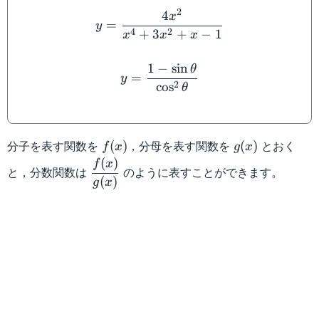
y=\dfrac{4x^2}{x^4+3x^
2
4
x
=
y
4
2
+
3
+
−
1
x
x
x
y=\dfrac{1-\sin \theta}{\
1
−
sin
θ
=
y
2
cos
θ
f(x)
g(x)
分子を表す関数を
，分母を表す関数を
とおく
(
)
(
)
f
x
g
x
(
)
\dfrac{f(x)}
f
x
と，分数関数は
のように表すことができます。
{g(x)}
(
)
g
x