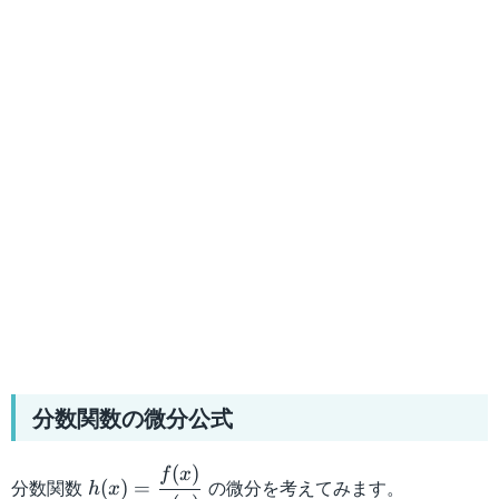
分数関数の微分公式
(
)
h(x)=\dfrac{f(x)}
f
x
分数関数
の微分を考えてみます。
(
)
=
h
x