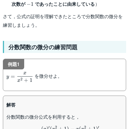
-1
次数が
であったことに由来している
）
−
1
さて，公式の証明を理解できたところで分数関数の微分を
練習しましょう。
分数関数の微分の練習問題
例題1
x
y=\dfrac{x}
を微分せよ。
=
y
2
+
1
x
{x^2+1}
解答
分数関数の微分公式を利用すると，
\begin{aligned} y'&= \d
′
2
2
′
(
)
(
+
1
)
−
(
+
1
)