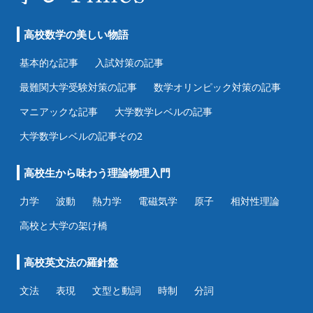
高校数学の美しい物語
基本的な記事
入試対策の記事
最難関大学受験対策の記事
数学オリンピック対策の記事
マニアックな記事
大学数学レベルの記事
大学数学レベルの記事その2
高校生から味わう理論物理入門
力学
波動
熱力学
電磁気学
原子
相対性理論
高校と大学の架け橋
高校英文法の羅針盤
文法
表現
文型と動詞
時制
分詞