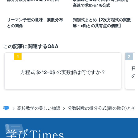
高速で求める1/6公式
リーマン予想の意味，素数分布
判別式まとめ【2次方程式の実数
との関係
解・x軸との共有点の個数】
この記事に関連するQ&A
1
2
飛
方程式 $x^2=0$ の実数解は何ですか？
の
高校数学の美しい物語
分数関数の微分公式(商の微分)とそ