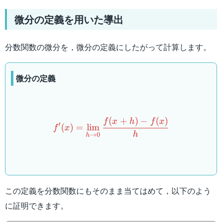
微分の定義を用いた導出
分数関数の微分を，微分の定義にしたがって計算します。
微分の定義
{f'(x)}=\lim_{ h \to 0 } \
(
+
)
−
(
)
f
x
h
f
x
′
(
)
=
lim
f
x
h
→
0
h
この定義を分数関数にもそのまま当てはめて，以下のよう
に証明できます。