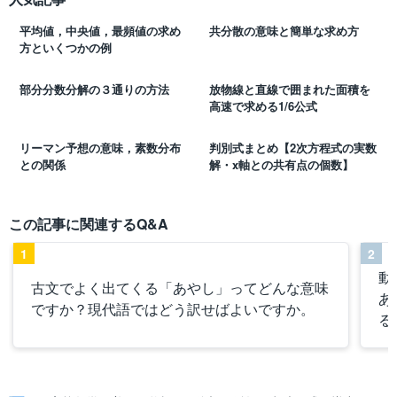
平均値，中央値，最頻値の求め
共分散の意味と簡単な求め方
方といくつかの例
部分分数分解の３通りの方法
放物線と直線で囲まれた面積を
高速で求める1/6公式
リーマン予想の意味，素数分布
判別式まとめ【2次方程式の実数
との関係
解・x軸との共有点の個数】
この記事に関連するQ&A
1
2
動
古文でよく出てくる「あやし」ってどんな意味
あ
ですか？現代語ではどう訳せばよいですか。
る