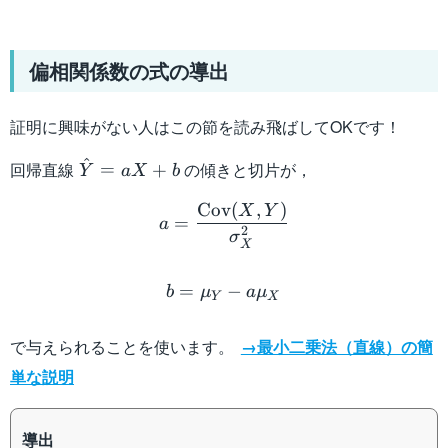
偏相関係数の式の導出
証明に興味がない人はこの節を読み飛ばしてOKです！
^
\hat{Y}=aX+b
回帰直線
の傾きと切片が，
=
+
Y
a
X
b
a=\dfrac{\mathrm{Cov}(
Cov
(
,
)
X
Y
=
a
2
σ
X
b=\mu_Y-a\mu_X
=
−
b
μ
a
μ
Y
X
で与えられることを使います。
→最小二乗法（直線）の簡
単な説明
導出