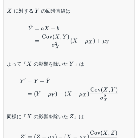
X
Y
に対する
の回帰直線は，
X
Y
\begin{aligned}\hat{Y
^
=
+
Y
a
X
b
Cov
(
,
)
X
Y
=
(
−
)
+
X
μ
μ
X
Y
2
σ
X
X
Y
よって「
の影響を除いた
」は
X
Y
\begin{aligned}Y'&=Y-\
^
′
=
−
Y
Y
Y
Cov
(
,
)
X
Y
=
(
−
)
−
(
−
)
Y
μ
X
μ
Y
X
2
σ
X
X
Z
同様に「
の影響を除いた
」は
X
Z
Z'=(Z-\mu_Z)-(X-\mu_X)
Cov
(
,
)
X
Z
′
=
(
−
)
−
(
−
)
Z
Z
μ
X
μ