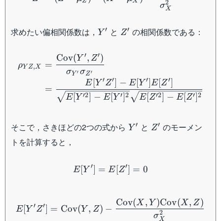
Z
X
2
σ
X
Y'
Z'
′
′
求めたい偏相関係数は，
と
の相関係数である：
Y
Z
\begin{aligned}\rho_{YZ,
′
′
Cov
(
,
)
Y
Z
=
ρ
,
Y
Z
X
σ
σ
′
′
Y
Z
′
′
′
′
[
]
−
[
]
[
]
E
Y
Z
E
Y
E
Z
=
′2
′
2
′2
′
2
[
]
−
[
]
[
]
−
[
]
E
Y
E
Y
E
Z
E
Z
Y'
Z'
′
′
そこで，さきほどの2つの式から
と
のモーメン
Y
Z
トを計算すると，
E[Y']=E[Z']=0
′
′
[
]
=
[
]
=
0
E
Y
E
Z
\begin{aligned}E[Y'Z']
Cov
(
,
)
Cov
(
,
)
X
Y
X
Z
′
′
[
]
=
Cov
(
,
)
−
E
Y
Z
Y
Z
2
σ
X