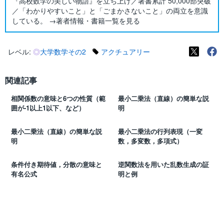
『高校数学の美しい物語』を立ち上げ／著書累計 50,000部突破
／「わかりやすいこと」と「ごまかさないこと」の両立を意識
している。 →著者情報・書籍一覧を見る
レベル:
◎
大学数学その2
アクチュアリー
関連記事
相関係数の意味と6つの性質（範
最小二乗法（直線）の簡単な説
囲が-1以上1以下、など）
明
最小二乗法（直線）の簡単な説
最小二乗法の行列表現（一変
明
数，多変数，多項式）
条件付き期待値，分散の意味と
逆関数法を用いた乱数生成の証
有名公式
明と例