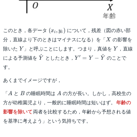
(x_i,y_i)
このとき，各データ
について，残差（図の赤い部
(
,
)
x
y
i
i
X
分，直線より下のときはマイナスになる）を「
の影響を
X
Y
Y
除いた
」と呼ぶことにします。つまり，真値を
，直線
Y
Y
^
^
\hat{Y}
Y'=Y-
′
による予測値を
としたとき，
のことで
=
−
Y
Y
Y
Y
\hat{Y}
す。
あくまでイメージですが，
A
B
A
「
と
の睡眠時間は
の方が長い。しかし，高校生の
A
B
A
方が幼稚園児より，一般的に睡眠時間は短いはず。
年齢の
影響を除いて
両者を比較するため，年齢から予想される値
を基準に考えよう」という気持ちです。