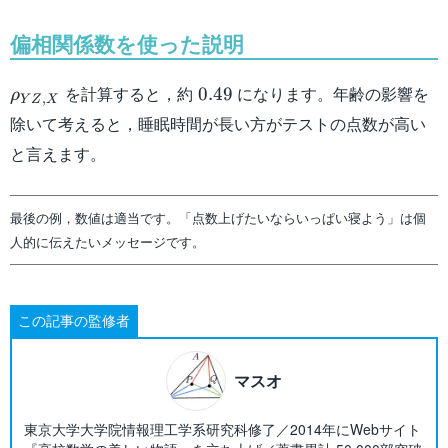
偏相関係数を使った説明
\rho_{YZ,X}
0.49
を計算すると，約
になります。年齢の影響を
0.49
ρ
,
Y
Z
X
除いて考えると，睡眠時間が長い方がテストの点数が高い
と言えます。
最後の例，数値は適当です。「点数上げたいならいっぱい寝よう」は個
人的に伝えたいメッセージです。
この記事の監修者
マスオ
東京大学大学院情報理工学系研究科修了／2014年にWebサイト