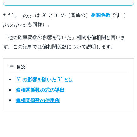
\rho_{XY}
X
Y
\rh
ただし，
は
と
の（普通の）
相関係数
です（
ρ
X
Y
X
Y
\rh
も同様）。
,
ρ
ρ
XZ
Y
Z
「他の確率変数の影響を除いた」相関を偏相関と言いま
す。この記事では偏相関係数について説明します。
目次
X
Y
の影響を除いた
とは
X
Y
偏相関係数の式の導出
偏相関係数の使用例