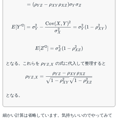
=
(
−
)
ρ
ρ
ρ
σ
σ
Y
Z
X
Y
XZ
Y
Z
E[Y'^2]=\sigma_Y^2-\df
2
Cov
(
,
)
X
Y
′2
2
2
2
[
]
=
−
=
(
1
−
)
E
Y
σ
σ
ρ
2
Y
Y
X
Y
σ
X
E[Z'^2]=\sigma_Z^2(1-\r
′2
2
2
[
]
=
(
1
−
)
E
Z
σ
ρ
Z
XZ
\rho_{YZ,X}
となる。これらを
の式に代入して整理すると
ρ
,
Y
Z
X
\rho_{YZ,X}=\dfrac{\rh
−
ρ
ρ
ρ
Y
Z
X
Y
XZ
=
ρ
,
Y
Z
X
2
2
1
−
1
−
ρ
ρ
X
Y
XZ
となる。
細かい計算は省略しています。気持ちいいのでやってみて