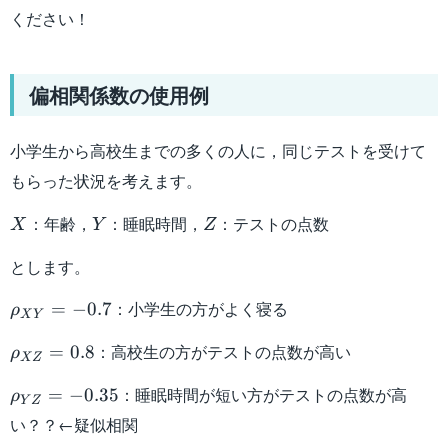
ください！
偏相関係数の使用例
小学生から高校生までの多くの人に，同じテストを受けて
もらった状況を考えます。
X
Y
Z
：年齢，
：睡眠時間，
：テストの点数
X
Y
Z
とします。
\rho_{XY}=-0.7
：小学生の方がよく寝る
=
−
0.7
ρ
X
Y
\rho_{XZ}=0.8
：高校生の方がテストの点数が高い
=
0.8
ρ
XZ
\rho_{YZ}=-0.35
：睡眠時間が短い方がテストの点数が高
=
−
0.35
ρ
Y
Z
い？？←疑似相関