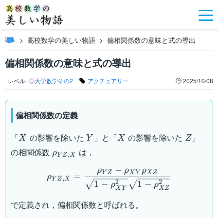
高校数学の美しい物語
偏相関係数の意味と式の導出
偏相関係数の意味と式の導出
レベル:
◎
大学数学その2
アクチュアリー
2025/10/08
偏相関係数の定義
X
Y
X
Z
「
の影響を除いた
」と「
の影響を除いた
」
X
Y
X
Z
\rho_{YZ,X}
の相関係数
は，
ρ
,
Y
Z
X
\rho_{YZ,X}=\dfrac{\rh
−
ρ
ρ
ρ
Y
Z
X
Y
XZ
=
ρ
,
Y
Z
X
2
2
1
−
1
−
ρ
ρ
X
Y
XZ
で定義され，偏相関係数と呼ばれる。