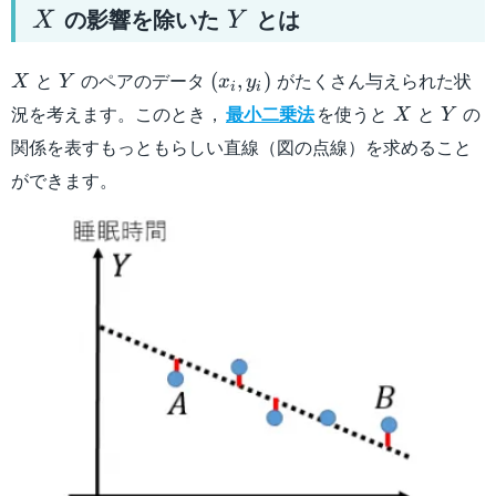
X
Y
の影響を除いた
とは
X
Y
X
Y
(x_i,y_i)
と
のペアのデータ
がたくさん与えられた状
(
,
)
X
Y
x
y
i
i
X
Y
況を考えます。このとき，
最小二乗法
を使うと
と
の
X
Y
関係を表すもっともらしい直線（図の点線）を求めること
ができます。