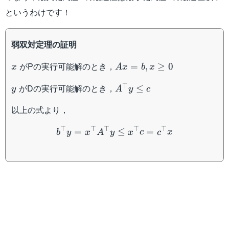
というわけです！
弱双対定理の証明
x
Ax=b,x
がPの実行可能解のとき，
=
,
≥
0
x
A
x
b
x
\geq 0
y
A^{\top}y\leq
⊤
がDの実行可能解のとき，
≤
y
A
y
c
c
以上の式より，
b^{\top}y= x^{\top} A^{
⊤
⊤
⊤
⊤
⊤
=
≤
=
b
y
x
A
y
x
c
c
x