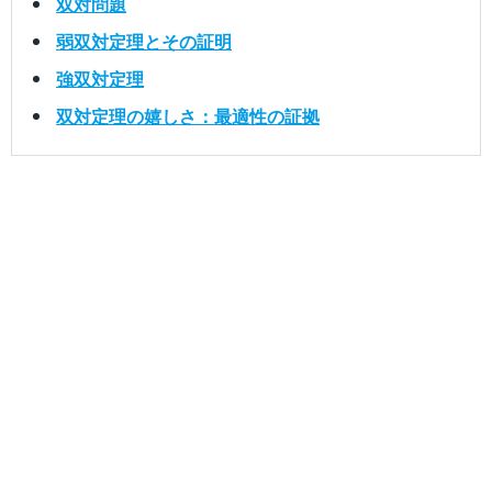
双対問題
弱双対定理とその証明
強双対定理
双対定理の嬉しさ：最適性の証拠