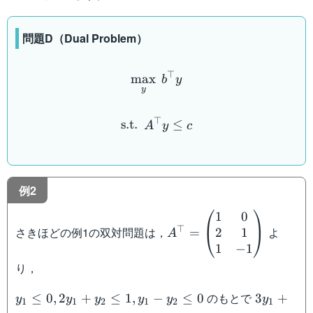
問題D（Dual Problem）
\displaystyle\max_{y}\: 
⊤
max
b
y
y
\mathrm{s.t.}\:\:A^{\top
⊤
s.t.
≤
A
y
c
例2
⎛
⎞
1
0
A^{\top}=\begin{pmat
⊤
さきほどの例1の双対問題は，
よ
2
1
=
⎝
⎠
A
1
−
1
り，
y_1\leq
3y_1+y_
のもとで
≤
0
,
2
+
≤
1
,
−
≤
0
3
+
y
y
y
y
y
y
1
1
2
1
2
1
0,2y_1+y_2\leq