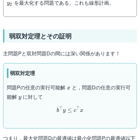
を最大化する問題である。これも線形計画。
y
2
1,y_1-y_2\leq 0
弱双対定理とその証明
主問題Pと双対問題Dの間には深い関係があります！
弱双対定理
x
問題Pの任意の実行可能解
と，問題Dの任意の実行可
x
y
能解
に対して
y
b^{\top} y\leq c^{\top} 
⊤
⊤
≤
b
y
c
x
つまり，最大化問題Dの最適値は最小化問題Pの最適値以下