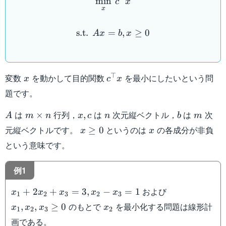
min
c
x
x
\mathrm{s.t.}\:\:Ax=b, x
s.t.
=
,
≥
0
A
x
b
x
x
c^{\top}x
⊤
変数
を動かして目的関数
を最小にしたいという問
x
c
x
題です。
A
m\times
x,c
n
b
m
は
行列，
は
次元縦ベクトル，
は
次
×
,
A
m
n
x
c
n
b
m
n
x\geq
x
元縦ベクトルです。
というのは
の各成分が非負
≥
0
x
x
0
という意味です。
例1
x_1+2x_2+x_3=3,x_2-
x_1,x_2,x_3\
および
+
2
+
=
3
,
−
=
1
x
x
x
x
x
1
2
3
2
3
x_3=1
0
x_2
のもとで
を最小化する問題は線形計
,
,
≥
0
x
x
x
x
1
2
3
2
画である。