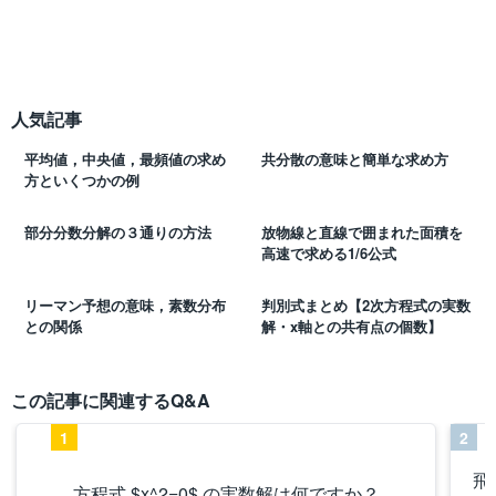
人気記事
平均値，中央値，最頻値の求め
共分散の意味と簡単な求め方
方といくつかの例
部分分数分解の３通りの方法
放物線と直線で囲まれた面積を
高速で求める1/6公式
リーマン予想の意味，素数分布
判別式まとめ【2次方程式の実数
との関係
解・x軸との共有点の個数】
この記事に関連するQ&A
1
2
飛
方程式 $x^2=0$ の実数解は何ですか？