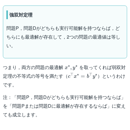
強双対定理
問題P，問題Dがどちらも実行可能解を持つならば，ど
ちらにも最適解が存在して，2つの問題の最適値は等し
い。
x^{*},y^{*}
∗
∗
つまり，両方の問題の最適解
を取ってくれば弱双対
,
x
y
c^{\top}x^{*}=b^{\top
⊤
∗
⊤
∗
定理の不等式の等号を満たす（
）というわけ
=
c
x
b
y
です。
注：「問題P，問題Dがどちらも実行可能解を持つならば」
を「問題Pまたは問題Dに最適解が存在するならば」に変え
ても成立します。