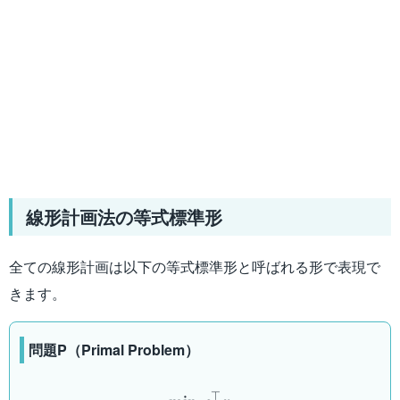
線形計画法の等式標準形
全ての線形計画は以下の等式標準形と呼ばれる形で表現で
きます。
問題P（Primal Problem）
\displaystyle\min_x\: c^{
⊤