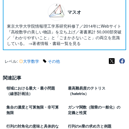
マスオ
東京大学大学院情報理工学系研究科修了／2014年にWebサイト
『高校数学の美しい物語』を立ち上げ／著書累計 50,000部突破
／「わかりやすいこと」と「ごまかさないこと」の両立を意識
している。 →著者情報・書籍一覧を見る
レベル:
◎
大学数学
その他
関連記事
領域における最大・最小問題
最高難易度のテトリス
（線形計画法）
（hatetris）
集合の濃度と可算無限・非可算
ガンマ関数（階乗の一般化）の
無限
定義と性質
行列の対角化の意味と具体的な
行列のn乗の求め方と例題