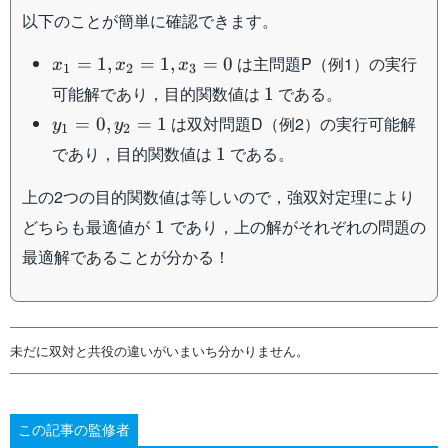
以下のことが簡単に確認できます。
x_1=1,x_2=1,x_3=0
は主問題P（例1）の実行
=
1
,
=
1
,
=
0
x
x
x
1
2
3
1
可能解であり，目的関数値は
である。
1
y_1=0,y_2=1
は双対問題D（例2）の実行可能解
=
0
,
=
1
y
y
1
2
1
であり，目的関数値は
である。
1
上の2つの目的関数値は等しいので，強双対定理により
1
どちらも最適値が
であり，上の解がそれぞれの問題の
1
最適解であることが分かる！
未だに双対と共役の違いがいまいち分かりません。
この記事の監修者