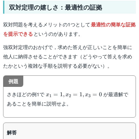
双対定理の嬉しさ：最適性の証拠
双対問題を考えるメリットの1つとして
最適性の簡単な証拠
を提示できる
というのがあります。
強双対定理のおかげで，求めた答えが正しいことを簡単に
他人に納得させることができます（どうやって答えを求め
たかという複雑な手順を説明する必要がない）。
例題
x_1=1,x_2=1,x_3=0
さきほどの例1で
が最適解で
=
1
,
=
1
,
=
0
x
x
x
1
2
3
あることを簡単に説明せよ。
解答