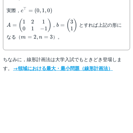
c^{\top}=
⊤
実際，
=
(
0
,
1
,
0
)
c
(0,1,0)
1
2
1
3
A=\begin{pmatrix}1&2&1\\0&1&-1\end{pmatri
b=\begin{pmatrix}3\\1\end{
(
)
(
)
，
とすれば上記の形に
=
=
A
b
0
1
−
1
1
m=2,n=3
なる（
）。
=
2
,
=
3
m
n
ちなみに，線形計画法は大学入試でもときどき登場しま
す。
→領域における最大・最小問題（線形計画法）